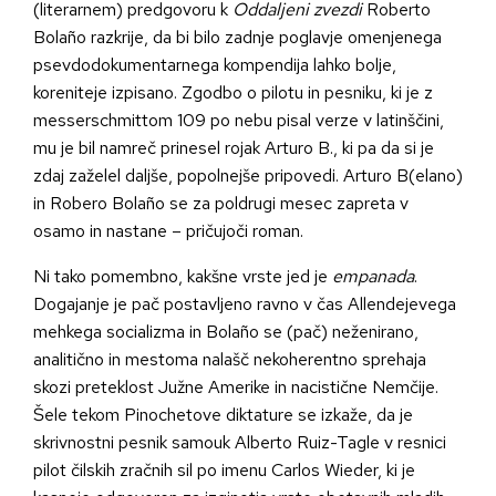
(literarnem) predgovoru k
Oddaljeni zvezdi
Roberto
Bolaño razkrije, da bi bilo zadnje poglavje omenjenega
psevdodokumentarnega kompendija lahko bolje,
koreniteje izpisano. Zgodbo o pilotu in pesniku, ki je z
messerschmittom 109 po nebu pisal verze v latinščini,
mu je bil namreč prinesel rojak Arturo B., ki pa da si je
zdaj zaželel daljše, popolnejše pripovedi. Arturo B(elano)
in Robero Bolaño se za poldrugi mesec zapreta v
osamo in nastane – pričujoči roman.
Ni tako pomembno, kakšne vrste jed je
empanada
.
Dogajanje je pač postavljeno ravno v čas Allendejevega
mehkega socializma in Bolaño se (pač) neženirano,
analitično in mestoma nalašč nekoherentno sprehaja
skozi preteklost Južne Amerike in nacistične Nemčije.
Šele tekom Pinochetove diktature se izkaže, da je
skrivnostni pesnik samouk Alberto Ruiz-Tagle v resnici
pilot čilskih zračnih sil po imenu Carlos Wieder, ki je