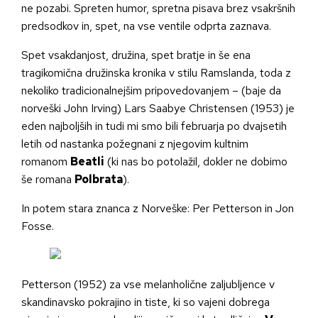
ne pozabi. Spreten humor, spretna pisava brez vsakršnih
predsodkov in, spet, na vse ventile odprta zaznava.
Spet vsakdanjost, družina, spet bratje in še ena
tragikomična družinska kronika v stilu Ramslanda, toda z
nekoliko tradicionalnejšim pripovedovanjem – (baje da
norveški John Irving) Lars Saabye Christensen (1953) je
eden najboljših in tudi mi smo bili februarja po dvajsetih
letih od nastanka požegnani z njegovim kultnim
romanom
Beatli
(ki nas bo potolažil, dokler ne dobimo
še romana
Polbrata
).
In potem stara znanca z Norveške: Per Petterson in Jon
Fosse.
Petterson (1952) za vse melanholične zaljubljence v
skandinavsko pokrajino in tiste, ki so vajeni dobrega