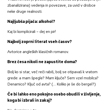
zbanalizirana) vedenja in povezave, za uvid v drobce
neke druge realnosti.
Najljubša pijača: alkohol?
Kaj bi komplicirali – dej en pir!
Najbolj zoprni literat vseh časov?
Avtorice angleških klasičnih romanov.
Brez česa nikoli ne zapustite doma?
Bolj ko si star, več reči rabiš, bolj se otipavaš k vratom
grede: a mam špegle? Mam ključe? Sem vzel mobilca?
Denarnico? Ključ od avta? (… Koliko je še do bergel?)
Če bi lahko eno pokojno osebo obudili v življenje,
koga bi izbrali in zakaj?