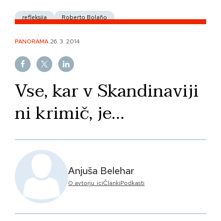
refleksija
Roberto Bolaño
PANORAMA
26. 3. 2014
Vse, kar v Skandinaviji
ni krimič, je…
Anjuša Belehar
O avtorju_ici
Članki
Podkasti