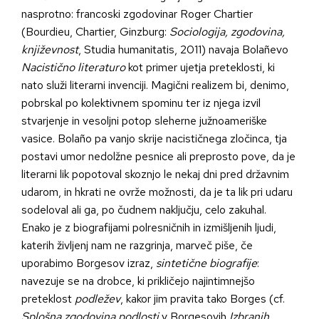
nasprotno: francoski zgodovinar Roger Chartier
(Bourdieu, Chartier, Ginzburg:
Sociologija, zgodovina,
književnost
, Studia humanitatis, 2011) navaja Bolañevo
Nacistično literaturo
kot primer ujetja preteklosti, ki
nato služi literarni invenciji. Magični realizem bi, denimo,
pobrskal po kolektivnem spominu ter iz njega izvil
stvarjenje in vesoljni potop sleherne južnoameriške
vasice. Bolaño pa vanjo skrije nacističnega zločinca, tja
postavi umor nedolžne pesnice ali preprosto pove, da je
literarni lik popotoval skoznjo le nekaj dni pred državnim
udarom, in hkrati ne ovrže možnosti, da je ta lik pri udaru
sodeloval ali ga, po čudnem naključju, celo zakuhal.
Enako je z biografijami polresničnih in izmišljenih ljudi,
katerih življenj nam ne razgrinja, marveč piše, če
uporabimo Borgesov izraz,
sintetične biografije
:
navezuje se na drobce, ki prikličejo najintimnejšo
preteklost
podležev
, kakor jim pravita tako Borges (cf.
Splošna zgodovina podlosti
v Borgesovih
Izbranih