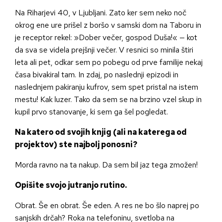
Na Riharjevi 40, v Ljubljani. Zato ker sem neko noč
okrog ene ure prišel z boršo v samski dom na Taboru in
je receptor rekel: »Dober večer, gospod Duša!« — kot
da sva se videla prejšnji večer. V resnici so minila štiri
leta ali pet, odkar sem po pobegu od prve familije nekaj
časa bivakiral tam. In zdaj, po naslednji epizodi in
naslednjem pakiranju kufrov, sem spet pristal na istem
mestu! Kak luzer. Tako da sem se na brzino vzel skup in
kupil prvo stanovanje, ki sem ga šel pogledat.
Na katero od svojih knjig (ali na katerega od
projektov) ste najbolj ponosni?
Morda ravno na ta nakup. Da sem bil jaz tega zmožen!
Opišite svojo jutranjo rutino.
Obrat. Še en obrat. Še eden. A res ne bo šlo naprej po
sanjskih drčah? Roka na telefoninu, svetloba na