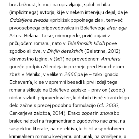
brezbrižnost, ki meji na opravljanje, sploh ni hiba
(implicitnega) avtorja, ki je v nekem intervjuju dejal, da je
Oddaljena zvezda
»približek popolnega zla«, temveč
prvoosebnega pripovedovalca in Bolañevega
alter ega
Artura Belana. Ta se, mimogrede, prvič pojavi v
pričujočem romanu, nato v
Telefonskih klicih
pove
zgodbo ali dve, v
Divjih detektivih
(Beletrina, 2012)
skrivnostno izgine, v (še?) ne prevedenem
Amuletu
goreče podpira Allendeja in pozneje pred Pinochetom
zbeži v Mehiko, v vélikem
2666
pa je – tako Ignacio
Echeverría, ki se v spremni besedi k prvi izdaji tega
romana sklicuje na Bolañeve zapiske – prav on (zopet)
nikdar razkriti pripovedovalec, ki dobrih tisoč strani dolgo
delo začne s precej podobno formulacijo (cf.
2666
,
Cankarjeva založba, 2014). Enako
zopet
in
znova
bo
bralec naletel na fragmentirano zgodovino nacizma, na
suspektne literate, na detektiva, ki bi bil v spodobnem
kriminalnem romanu kvečjemu antijunak, na izmišljene, a