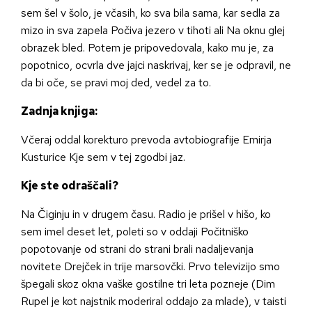
sem šel v šolo, je včasih, ko sva bila sama, kar sedla za
mizo in sva zapela Počiva jezero v tihoti ali Na oknu glej
obrazek bled. Potem je pripovedovala, kako mu je, za
popotnico, ocvrla dve jajci naskrivaj, ker se je odpravil, ne
da bi oče, se pravi moj ded, vedel za to.
Zadnja knjiga:
Včeraj oddal korekturo prevoda avtobiografije Emirja
Kusturice Kje sem v tej zgodbi jaz.
Kje ste odraščali?
Na Čiginju in v drugem času. Radio je prišel v hišo, ko
sem imel deset let, poleti so v oddaji Počitniško
popotovanje od strani do strani brali nadaljevanja
novitete Drejček in trije marsovčki. Prvo televizijo smo
špegali skoz okna vaške gostilne tri leta pozneje (Dim
Rupel je kot najstnik moderiral oddajo za mlade), v taisti