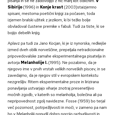
pisanja in se ne zadovoljijo z nič manj kot odličnim.
V
Sibirijo
(1996) in
Konje krast
(2003)staizjemno
spisani, mestoma poetični knjigi za počasen, toda
izjemen bralski užitek z jezikom, ki bi težko bolje
obvladoval čustene premike v fabuli. Tudi za tiste, ki se
bojijo debelih knjig.
Aplavz pa tudi za Jano Kocjan, ki je iz nynorska, redkejše
izmed dveh oblik norveščine, prepeljala netradicionalne
pripovedovalske zamahe eksperimentalnega pisatelja in
avtorja
Melanholije I.
(1995). Ne pozabimo, da je
njegovo ime v prvih vrstah velikih norveških piscev, in se
zavedajmo, da je njegov stil v evropskem kontekstu
nezgrešljiv. Ritem eksperimentalne proze in lirizirana
ponavljanja ustvarjajo viharje znotraj presenetljivo
močnih zgodb, v katerih so melanholija, bolečina ali pa
nepripovednost zgolj navidezne. Fosse (1959) bo terjal
več pozornost, potrpežljivosti in moči, v zameno pa nam
bo v Melanholiji ponudil dobro porcijo razburljivosti in