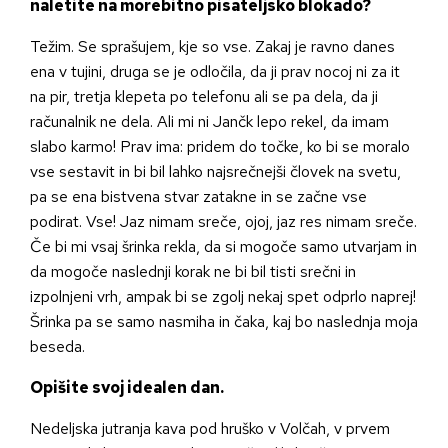
naletite na morebitno pisateljsko blokado?
Težim. Se sprašujem, kje so vse. Zakaj je ravno danes
ena v tujini, druga se je odločila, da ji prav nocoj ni za it
na pir, tretja klepeta po telefonu ali se pa dela, da ji
računalnik ne dela. Ali mi ni Jančk lepo rekel, da imam
slabo karmo! Prav ima: pridem do točke, ko bi se moralo
vse sestavit in bi bil lahko najsrečnejši človek na svetu,
pa se ena bistvena stvar zatakne in se začne vse
podirat. Vse! Jaz nimam sreče, ojoj, jaz res nimam sreče.
Če bi mi vsaj šrinka rekla, da si mogoče samo utvarjam in
da mogoče naslednji korak ne bi bil tisti srečni in
izpolnjeni vrh, ampak bi se zgolj nekaj spet odprlo naprej!
Šrinka pa se samo nasmiha in čaka, kaj bo naslednja moja
beseda.
Opišite svoj idealen dan.
Nedeljska jutranja kava pod hruško v Volčah, v prvem