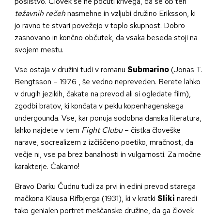
posilstvo. Človek se ne počuti krivega, da se ob teh
težavnih rečeh
nasmehne in vzljubi družino Eriksson, ki
jo ravno te stvari povežejo v toplo skupnost. Dobro
zasnovano in končno občutek, da vsaka beseda stoji na
svojem mestu.
Vse ostaja v družini tudi v romanu
Submarino
(Jonas T.
Bengtsson – 1976 , še vedno nepreveden. Berete lahko
v drugih jezikih, čakate na prevod ali si ogledate film),
zgodbi bratov, ki končata v peklu kopenhagenskega
undergounda. Vse, kar ponuja sodobna danska literatura,
lahko najdete v tem
Fight Clubu
– čistka človeške
narave, socrealizem z izčiščeno poetiko, mračnost, da
večje ni, vse pa brez banalnosti in vulgarnosti. Za močne
karakterje. Čakamo!
Bravo Darku Čudnu tudi za prvi in edini prevod starega
mačkona Klausa Rifbjerga (1931), ki v kratki
Sliki
naredi
tako genialen portret meščanske družine, da ga človek