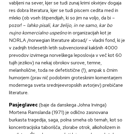
vabljeni na sever, kjer se tudi zunaj krimi okvirjev dogaja
res dobra literatura, kjer se tudi piscem cedita med in
mleko (ob vseh štipendijah, ki so jim na voljo, da bi –
pozor! –
lahko pisali, kar želijo, in ne samo, kar bo
nujno komercialno uspešno
in organizacijah kot je
NORLA /norwegian literature abroad/ – vladni fond, ki je
v zadnjih tridesetih letih subvencioniral kakšnih 4000
prevodov izvirnega norveškega leposlovja v več kot 60
tujih jezikov) na nekaj obrokov surove, temne,
melanholične, toda ne defetistične (!), ampak s črnim
humorjem (prav nič podobnim grotesknim komentarjem
modernega sveta srednjeevropskih avtorjev) prebičane
literature.
Pasjeglavec
(baje da danskega Johna Irvinga)
Mortena Ramslanda (1971) je odlično zasnovana
burkasta tragedija, saga, polna smeha ob temah, kot so
koncentracijska taborišča, zlorabe otrok, alkoholizem in