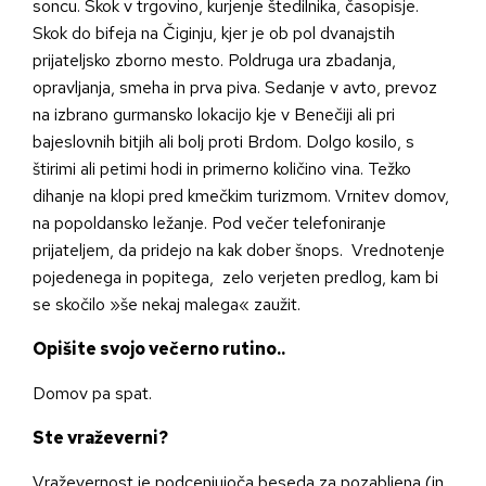
soncu. Skok v trgovino, kurjenje štedilnika, časopisje.
Skok do bifeja na Čiginju, kjer je ob pol dvanajstih
prijateljsko zborno mesto. Poldruga ura zbadanja,
opravljanja, smeha in prva piva. Sedanje v avto, prevoz
na izbrano gurmansko lokacijo kje v Benečiji ali pri
bajeslovnih bitjih ali bolj proti Brdom. Dolgo kosilo, s
štirimi ali petimi hodi in primerno količino vina. Težko
dihanje na klopi pred kmečkim turizmom. Vrnitev domov,
na popoldansko ležanje. Pod večer telefoniranje
prijateljem, da pridejo na kak dober šnops. Vrednotenje
pojedenega in popitega, zelo verjeten predlog, kam bi
se skočilo »še nekaj malega« zaužit.
Opišite svojo večerno rutino..
Domov pa spat.
Ste vraževerni?
Vraževernost je podcenjujoča beseda za pozabljena (in