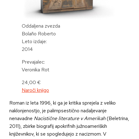
Oddaljena zvezda
Bolaño Roberto
Leto izdaje:
2014
Prevajalec:
Veronika Rot
24,00 €
Naroči knjigo
Roman iz leta 1996, ki ga je kritika sprejela z veliko
naklonjenostjo, je palimpsestično nadaljevanje
nenavadne
Nacistične literature v Amerikah
(Beletrina,
2011), zbirke biografij apokrifnih južnoameriških
književnikov, ki se spogledujejo z nacizmom. V