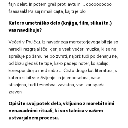
fajn delat. In potem greš proti avtu in … oooooooooo
faaaaaak! Pa saj nimaš cajta, kaj ti je blo!
Katero umetniško delo (knjiga, film, slika itn.)
vas navdihuje?
Večeri v Prulčku. Iz navadnega mercatorjevega bifeja so
naredili razgrajališče, kjer je vsak večer muzika, ki se ne
sprašuje po žanru ne po zvrsti, najbrž tudi po denarju ne,
od blizu gledaš te tipe, kako padejo noter, ko špilajo,
korespondirajo med sabo … Čisto drugo kot literatura, s
katero si bil vse življenje, in je enoosebna, vase
stisnjena, tudi tesnobna, zavistna, vse, kar spada
zraven.
Opišite svoj potek dela, vključno z morebitnimi
nenavadnimi rituali, ki so stalnica v vašem
ustvarjalnem procesu.