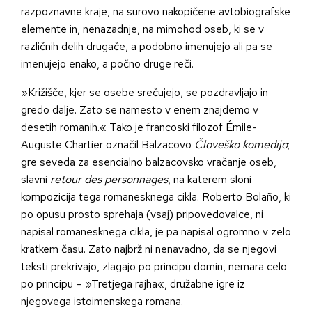
razpoznavne kraje, na surovo nakopičene avtobiografske
elemente in, nenazadnje, na mimohod oseb, ki se v
različnih delih drugače, a podobno imenujejo ali pa se
imenujejo enako, a počno druge reči.
»Križišče, kjer se osebe srečujejo, se pozdravljajo in
gredo dalje. Zato se namesto v enem znajdemo v
desetih romanih.« Tako je francoski filozof Émile-
Auguste Chartier označil Balzacovo
Človeško komedijo
;
gre seveda za esencialno balzacovsko vračanje oseb,
slavni
retour des personnages
, na katerem sloni
kompozicija tega romanesknega cikla. Roberto Bolaño, ki
po opusu prosto sprehaja (vsaj) pripovedovalce, ni
napisal romanesknega cikla, je pa napisal ogromno v zelo
kratkem času. Zato najbrž ni nenavadno, da se njegovi
teksti prekrivajo, zlagajo po principu domin, nemara celo
po principu – »Tretjega rajha«, družabne igre iz
njegovega istoimenskega romana.