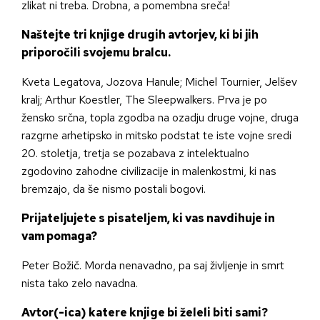
zlikat ni treba. Drobna, a pomembna sreča!
Naštejte tri knjige drugih avtorjev, ki bi jih
priporočili svojemu bralcu.
Kveta Legatova, Jozova Hanule; Michel Tournier, Jelšev
kralj; Arthur Koestler, The Sleepwalkers. Prva je po
žensko srčna, topla zgodba na ozadju druge vojne, druga
razgrne arhetipsko in mitsko podstat te iste vojne sredi
20. stoletja, tretja se pozabava z intelektualno
zgodovino zahodne civilizacije in malenkostmi, ki nas
bremzajo, da še nismo postali bogovi.
Prijateljujete s pisateljem, ki vas navdihuje in
vam pomaga?
Peter Božič. Morda nenavadno, pa saj življenje in smrt
nista tako zelo navadna.
Avtor(-ica) katere knjige bi želeli biti sami?