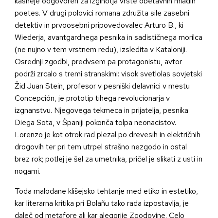
kasneje odgovoren za izginotja vrste obetavnih mladih
poetes. V drugi polovici romana združita sile zasebni
detektiv in prvoosebni pripovedovalec Arturo B., ki
Wiederja, avantgardnega pesnika in sadističnega morilca
(ne nujno v tem vrstnem redu), izsledita v Kataloniji.
Osrednji zgodbi, predvsem pa protagonistu, avtor
podrži zrcalo s tremi stranskimi: visok svetlolas sovjetski
Žid Juan Stein, profesor v pesniški delavnici v mestu
Concepción, je prototip tihega revolucionarja v
izgnanstvu. Njegovega tekmeca in prijatelja, pesnika
Diega Sota, v Španiji pokonča tolpa neonacistov.
Lorenzo je kot otrok rad plezal po drevesih in električnih
drogovih ter pri tem utrpel strašno nezgodo in ostal
brez rok; potlej je šel za umetnika, pričel je slikati z usti in
nogami.
Toda malodane klišejsko tehtanje med etiko in estetiko,
kar literarna kritika pri Bolañu tako rada izpostavlja, je
daleč od metafore ali kar alegorije Zgodovine. Celo