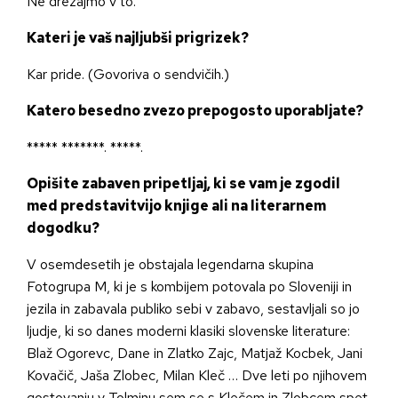
Ne drezajmo v to.
Kateri je vaš najljubši prigrizek?
Kar pride. (Govoriva o sendvičih.)
Katero besedno zvezo prepogosto uporabljate?
***** *******. *****.
Opišite zabaven pripetljaj, ki se vam je zgodil
med predstavitvijo knjige ali na literarnem
dogodku?
V osemdesetih je obstajala legendarna skupina
Fotogrupa M, ki je s kombijem potovala po Sloveniji in
jezila in zabavala publiko sebi v zabavo, sestavljali so jo
ljudje, ki so danes moderni klasiki slovenske literature:
Blaž Ogorevc, Dane in Zlatko Zajc, Matjaž Kocbek, Jani
Kovačič, Jaša Zlobec, Milan Kleč … Dve leti po njihovem
gostovanju v Tolminu sem se s Klečem in Zlobcem spet