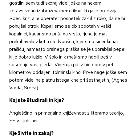
gostilni sem tudi skoraj videl joške na nekem
zdravstveno izobraževalnem filmu, ki ga je predvajal
Rdeči križ, a je operater posnetek zakril z roko, da ne bi
pohujšal otrok. Kopali smo se ob sobotah v vaški
kopalnici, kadar smo prišli na vrsto, rjuhe je mat
prekuhavala v kotlu na dvorišču, kjer smo sicer kuhali
prašiču, namesto pralnega praška se je uporabljal pepel,
ki je dobro lužilo. V šolo in k maši smo hodili peš v
sosednjo vas, gledat Vinetuja pa z biciklom v pet
kilometrov oddaljeni tolminski kino. Prve nage joške sem
potem videl na platnu istega kina pri šestnajstih, (Agnes
Varda, Sreča).
Kaj ste študirali in kje?
Angleščino in primerjalno književnost z literarno teorijo,
FF v Ljubljani.
Kje živite in zakaj?