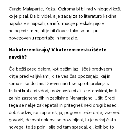
Curzio Malaparte, Koža. Oziroma bi bil rad v njegovi koži,
ko je pisal. Da bi videl, a je zadaj za to literaturo kakšna
napaka v sinapsah, da informacije preskakujejo v
nelogični smeri, ali je bil človek tako smart pri
povezovanju reportaže in fantazije.
Na katerem kraju/ V katerem mestu iščete
navdih?
Če bežiš pred delom, kot bežim jaz, iščeš predvsem
kritje pred vsiljivkami, ki te ves čas opozarjajo, kaj in
komu si še dolžan. Dnevni načrt se sproti prekinja s
tistimi kratkimi vdori, možganskimi ali telefonskimi, ko ti
za hip zastane dih in zabliskne Nenarejeno … šit! Sredi
tega se nekje zaklepetaš in pritegneš neki drugi besedi,
dobiš odziv, se zapleteš, ja, pogovor teče dalje, vse več
govoriš, delovni dolgovi so pozabljeni, tu je nekaj čisto
novega, te že polni, sije od tam spredaj, ej, kolk bo to