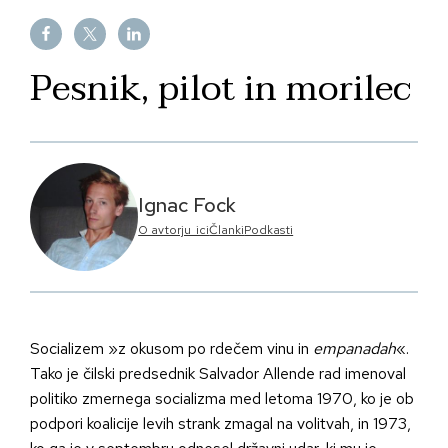
Pesnik, pilot in morilec
Ignac Fock
O avtorju_ici
Članki
Podkasti
Socializem »z okusom po rdečem vinu in
empanadah
«.
Tako je čilski predsednik Salvador Allende rad imenoval
politiko zmernega socializma med letoma 1970, ko je ob
podpori koalicije levih strank zmagal na volitvah, in 1973,