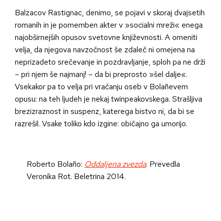
Balzacov Rastignac, denimo, se pojavi v skoraj dvajsetih
romanih in je pomemben akter v »socialni mreži« enega
najobširnejših opusov svetovne književnosti. A omeniti
velja, da njegova navzočnost še zdaleč ni omejena na
neprizadeto srečevanje in pozdravljanje, sploh pa ne drži
– pri njem še najmanj! – da bi preprosto »šel dalje«.
Vsekakor pa to velja pri vračanju oseb v Bolañevem
opusu: na teh ljudeh je nekaj twinpeakovskega. Strašljiva
brezizraznost in suspenz, katerega bistvo ni, da bi se
razrešil. Vsake toliko kdo izgine: običajno ga umorijo.
Roberto Bolaño:
Oddaljena zvezda
. Prevedla
Veronika Rot. Beletrina 2014.