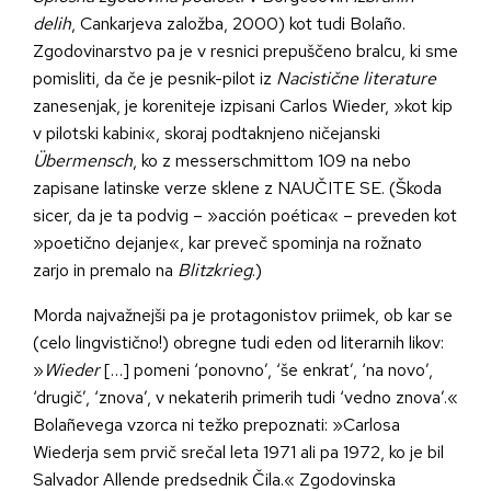
delih
, Cankarjeva založba, 2000) kot tudi Bolaño.
Zgodovinarstvo pa je v resnici prepuščeno bralcu, ki sme
pomisliti, da če je pesnik-pilot iz
Nacistične literature
zanesenjak, je koreniteje izpisani Carlos Wieder, »kot kip
v pilotski kabini«, skoraj podtaknjeno ničejanski
Übermensch
, ko z messerschmittom 109 na nebo
zapisane latinske verze sklene z NAUČITE SE. (Škoda
sicer, da je ta podvig – »acción poética« – preveden kot
»poetično dejanje«, kar preveč spominja na rožnato
zarjo in premalo na
Blitzkrieg
.)
Morda najvažnejši pa je protagonistov priimek, ob kar se
(celo lingvistično!) obregne tudi eden od literarnih likov:
»
Wieder
[…] pomeni ‘ponovno’, ‘še enkrat’, ‘na novo’,
‘drugič’, ‘znova’, v nekaterih primerih tudi ‘vedno znova’.«
Bolañevega vzorca ni težko prepoznati: »Carlosa
Wiederja sem prvič srečal leta 1971 ali pa 1972, ko je bil
Salvador Allende predsednik Čila.« Zgodovinska