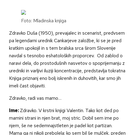
Foto: Mladinska knjiga
Zdravko Duša (1950), prevajalec in scenarist, predvsem
pa legendarni urednik Cankarjeve založbe, ki se je pred
kratkim upokojil in s tem bralska srca širom Slovenije
navdal s tesnobo eshatoloških proporcev. Od zablod o
naravi dela, do prostodušnih nasvetov o spoprijemanju z
uredniki in varljivi iluziji koncentracije, predstavlja tokratna
Knjiga priznanj eno bolj iskrenih in duhovitih, kar smo jih
imeli čast objaviti.
Zdravko, radi vas mamo…
Ime:
Zdravko. V krstni knjigi Valentin. Tako kot ded po
mamini strani in njen brat, moj stric. Dobil sem ime po
njem, še ne sedemnajstleten je padel kot partizan.
Mama ga ni nikoli prebolela; ko sem bil še mulček, preden