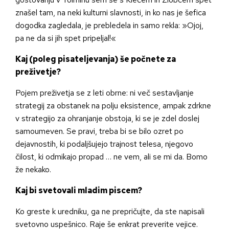
znašel tam, na neki kulturni slavnosti, in ko nas je šefica
dogodka zagledala, je prebledela in samo rekla: »Ojoj,
pa ne da si jih spet pripeljal!«
Kaj (poleg pisateljevanja) še počnete za
preživetje?
Pojem preživetja se z leti obrne: ni več sestavljanje
strategij za obstanek na polju eksistence, ampak zdrkne
v strategijo za ohranjanje obstoja, ki se je zdel doslej
samoumeven. Se pravi, treba bi se bilo ozret po
dejavnostih, ki podaljšujejo trajnost telesa, njegovo
čilost, ki odmikajo propad … ne vem, ali se mi da. Bomo
že nekako.
Kaj bi svetovali mladim piscem?
Ko greste k uredniku, ga ne prepričujte, da ste napisali
svetovno uspešnico. Raje še enkrat preverite vejice.