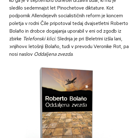
ko ga je v septembru odnesel državni udar, ki mu je
sledilo sedemnajst let Pinochetove diktature. Kot
podpornik Allendejevih socialističnih reform je koncem
poletja v rodni Čile pripotoval tedaj dvajsetletni Roberto
Bolaño in drobce dogajanja uporabil v eni od zgodb iz
zbirke
Telefonski klici
. Slednja je pri Beletrini izšla lani,
»njihov« letošnji Bolaño, tudi v prevodu Veronike Rot, pa
nosi naslov
Oddaljena zvezda
.