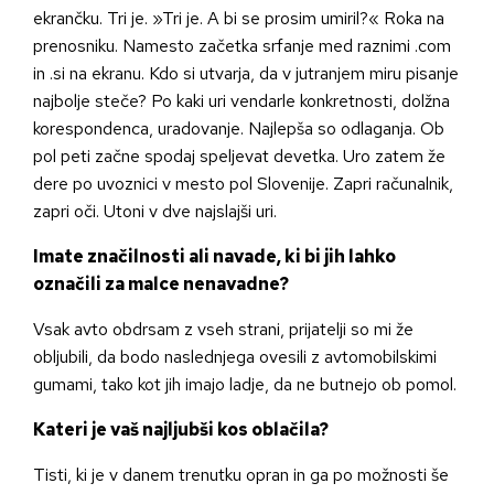
ekrančku. Tri je. »Tri je. A bi se prosim umiril?« Roka na
prenosniku. Namesto začetka srfanje med raznimi .com
in .si na ekranu. Kdo si utvarja, da v jutranjem miru pisanje
najbolje steče? Po kaki uri vendarle konkretnosti, dolžna
korespondenca, uradovanje. Najlepša so odlaganja. Ob
pol peti začne spodaj speljevat devetka. Uro zatem že
dere po uvoznici v mesto pol Slovenije. Zapri računalnik,
zapri oči. Utoni v dve najslajši uri.
Imate značilnosti ali navade, ki bi jih lahko
označili za malce nenavadne?
Vsak avto obdrsam z vseh strani, prijatelji so mi že
obljubili, da bodo naslednjega ovesili z avtomobilskimi
gumami, tako kot jih imajo ladje, da ne butnejo ob pomol.
Kateri je vaš najljubši kos oblačila?
Tisti, ki je v danem trenutku opran in ga po možnosti še