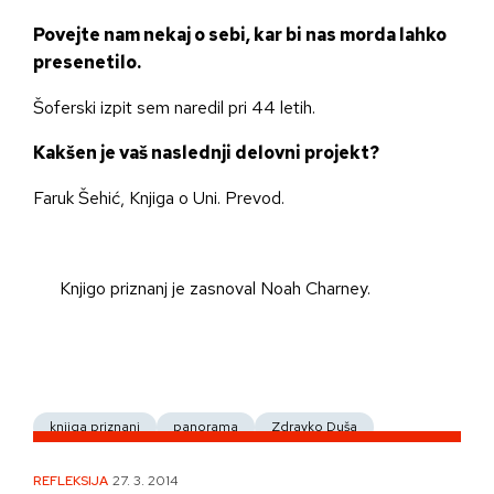
Povejte nam nekaj o sebi, kar bi nas morda lahko
presenetilo.
Šoferski izpit sem naredil pri 44 letih.
Kakšen je vaš naslednji delovni projekt?
Faruk Šehić, Knjiga o Uni. Prevod.
Knjigo priznanj je zasnoval Noah Charney.
knjiga priznanj
panorama
Zdravko Duša
REFLEKSIJA
27. 3. 2014