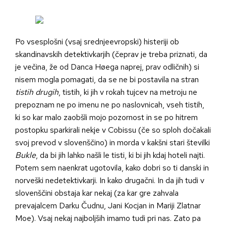
Po vsesplošni (vsaj srednjeevropski) histeriji ob
skandinavskih detektivkarjih (čeprav je treba priznati, da
je večina, že od Danca Høega naprej, prav odličnih) si
nisem mogla pomagati, da se ne bi postavila na stran
tistih drugih
, tistih, ki jih v rokah tujcev na metroju ne
prepoznam ne po imenu ne po naslovnicah, vseh tistih,
ki so kar malo zaobšli mojo pozornost in se po hitrem
postopku sparkirali nekje v Cobissu (če so sploh dočakali
svoj prevod v slovenščino) in morda v kakšni stari številki
Bukle
, da bi jih lahko našli le tisti, ki bi jih kdaj hoteli najti.
Potem sem naenkrat ugotovila, kako dobri so ti danski in
norveški nedetektivkarji. In kako drugačni. In da jih tudi v
slovenščini obstaja kar nekaj (za kar gre zahvala
prevajalcem Darku Čudnu, Jani Kocjan in Mariji Zlatnar
Moe). Vsaj nekaj najboljših imamo tudi pri nas. Zato pa