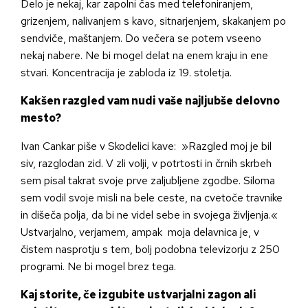
Delo je nekaj, kar zapolni čas med telefoniranjem,
grizenjem, nalivanjem s kavo, sitnarjenjem, skakanjem po
sendviče, maštanjem. Do večera se potem vseeno
nekaj nabere. Ne bi mogel delat na enem kraju in ene
stvari. Koncentracija je zabloda iz 19. stoletja.
Kakšen razgled vam nudi vaše najljubše delovno
mesto?
Ivan Cankar piše v Skodelici kave: »Razgled moj je bil
siv, razglodan zid. V zli volji, v potrtosti in črnih skrbeh
sem pisal takrat svoje prve zaljubljene zgodbe. Siloma
sem vodil svoje misli na bele ceste, na cvetoče travnike
in dišeča polja, da bi ne videl sebe in svojega življenja.«
Ustvarjalno, verjamem, ampak moja delavnica je, v
čistem nasprotju s tem, bolj podobna televizorju z 250
programi. Ne bi mogel brez tega.
Kaj storite, če izgubite ustvarjalni zagon ali