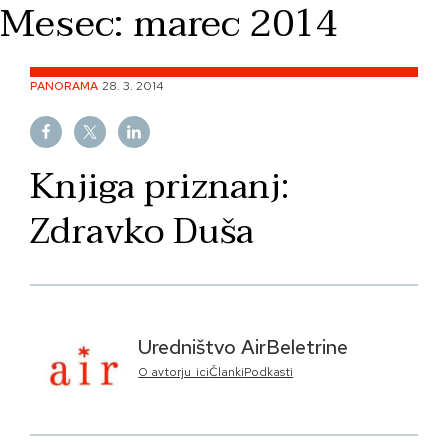
Mesec:
marec 2014
Skip
to
content
PANORAMA
28. 3. 2014
Knjiga priznanj:
Zdravko Duša
Uredništvo AirBeletrine
O avtorju_ici
Članki
Podkasti