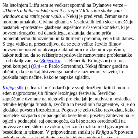
Na letošnjem Liffu sem se večkrat spomnil na Dylanove verze –
»There’s a battle outside and it is ragin’ / It’ll soon shake your
windows and rattle your walls.«
Nekaj je pred vrati, čemur se ne
moremo umakniti. Civilna gibanja v šestdesetih letih sicer umeščajo
nastanek »protestne« glasbene uspešnice v časovni kontekst, ki je
povsem drugačen od današnjega, a slutnja, da smo priča
pomembnemu duhovnemu in kulturnemu prelomu, velja tudi danes.
S tega vidika ni presenetljivo, da se zelo veliko število filmov
povsem neposredno ukvarja z aktualnimi družbenimi vprašanji,
kakor tudi ne, da so režiserje zaposlovale raznovrstne problematike
– od okoljevarstva (
Bojevnica
– r. Benedikt Erlingsson) do boja
proti korupciji (
Oni
– r. Paolo Sorrentino). Nekaj filmov gradi na
občutju, da je nekaj bistvenega narobe z razmerami v svetu, in
poskuša najti načine, kako te napake zgladiti.
Knjiga
slik
(r. Jean-Luc Godard) je v svoji družbeni kritiki morda
eden najprodornejših filmov letošnjega festivala. Številčno
zapuščanje dvorane na njegovih projekcijah je predvsem posledica
tehnike lepljenja filmskih, zvočnih in besedilnih fragmentov, ki je do
gledalca povsem brezobzirna. Pogosto je zelo težko razvozlati, kako
posnetek sovpada s pripadajočim besedilom, posebej zahteven pa je
ogled s podnapisi, saj onemogoča, da bi se zares osredotočili na
povezave med sliko in zvokom, ter izniči razliko med govorjenim
besedilom in tekstom. V pripovednem smislu je
Knjiga slik
povsem
nekoherentna, a jo odlikuje izvrstna idejna enotnost – svet, v