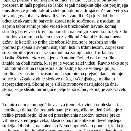
prozoren in naši pogledi so lahko segali nekajkrat dlje kot prejšnjega
dne. Jezerce je bilo tokrat videti popolnoma drugače. Zaradi vetra so
se v njegove obale zaletavali valovi, zaradi dežja je zadobilo
odtenke akvamarin barve in zaradi naše soočenosti z usodami tu
zaprtih taboriščnic je bilo videti kot brezkončen travnik komaj
slišnih glasov vseh krivično pomrlih na tem groznem kraju. Ob zidu
narodov za njim, na katerem so z velikimi črkami izpisana imena
držav, iz katerih so prihajale taboriščnice, se je brezbrižno vila
podrast pušpana s svojimi usnjatimi listi in trdim lesom. Zopet sem
se zaobrnil k jezeru in se spomnil na zadnji kader Truffautove
klasike
Štiristo
udarcev
, kjer se Antoine Doinel na koncu filma
znajde na obali morja, ki si ga je vedno želel videti. Ravno tako se je
tudi tokrat čistina razprostirala do zadnje točke vidnega polja,
prodirala v nas in istočasno umila spomin na prejšnji dan. Jutranje
sonce je izžgalo zadnje sledove našega včerajšnjega molka in
zaprepadenosti. Skoraj se je slišalo zvonove nastajajočega dne,
skoraj se je slišalo mrmrajoče petje taboriščnic, skoraj je zakrvavelo
nebo.
To jutro nam je omogočilo vsaj za trenutek uvideti odbleske t. i.
nemškega duha. Za trenutek nam je omogočilo uvideti življenje z
veliko preteklostjo, ki se od preseljevanja narodov razteza preko
vrhuncev srednjega veka, klasicizma, romantike in devetnajstega
stoletja. Obdobja, na katera so Nemci upravičeno ponosni, le da je
na koncu ta lok končal z vzponom nacistov, ki so se deklerativno