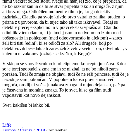
filmu večkrat odloči storiti (večje ali manjše) zlo, če je prepričan, da
ne bo razkrinkan in da bi se stvar pripetila tako ali drugače, z njim
ali brez njega. Odločilen moment v filmu je, ko ga detektiv
razkrinka, Claudio pa svojo krivdo prvo vztrajno zanika, preden jo
prizna z ugovorom, da bi tujec tako ali tako izkrvavel. Tedaj se
detektiv precej eksplicitno in v pravi ekstazi vpraša: ali Claudio –
edini lik v tem članku, ki je imel jasno in nedvoumno izbiro med
poštenostjo in pohlepom (med odgovornostjo in afektom) – zares
želi biti tisti [edini], ki se odloči za zlo? Ali drugače, bolj po
detektivovih besedah: ali zares želi živeti v svetu – on, odvetnik –, v
katerem ni zakonov (oziraje se kvišku, k Bogu)?
V sklepu se vnovič vrnimo k arhetipnemu konceptu junaštva. Kdor
se je torej spopadel z zmajem in se ni zbal, ta ne bo nikoli zares
poražen. Tudi če zmaja ne obglavi, tudi če ne reši princese, tudi če je
nazadnje sam pokončan. V popolnem kaosu pravila niso več
mogoča, orodij ni več – junakova zmaga ni nujno dejanska, pač pa
je čustvena in moralna zmaga.
To
je svet, ki se ga film trudi
vzpostaviti kot novo dejanskost.
Svet, kakršen bi lahko bil.
Liffe
Domov
/
Članki
/
2018
/
november