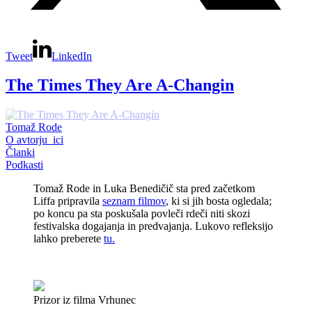
Tweet
LinkedIn
The Times They Are A-Changin
Tomaž Rode
O avtorju_ici
Članki
Podkasti
Tomaž Rode in Luka Benedičič sta pred začetkom
Liffa pripravila
seznam filmov
, ki si jih bosta ogledala;
po koncu pa sta poskušala povleči rdeči niti skozi
festivalska dogajanja in predvajanja. Lukovo refleksijo
lahko preberete
tu.
Prizor iz filma Vrhunec