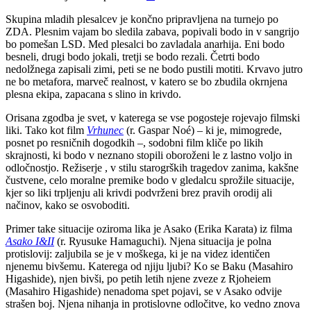
Skupina mladih plesalcev je končno pripravljena na turnejo po
ZDA. Plesnim vajam bo sledila zabava, popivali bodo in v sangrijo
bo pomešan LSD. Med plesalci bo zavladala anarhija. Eni bodo
besneli, drugi bodo jokali, tretji se bodo rezali. Četrti bodo
nedolžnega zapisali zimi, peti se ne bodo pustili motiti. Krvavo jutro
ne bo metafora, marveč realnost, v katero se bo zbudila okrnjena
plesna ekipa, zapacana s slino in krivdo.
Orisana zgodba je svet, v katerega se vse pogosteje rojevajo filmski
liki. Tako kot film
Vrhunec
(r. Gaspar Noé) – ki je, mimogrede,
posnet po resničnih dogodkih –, sodobni film kliče po likih
skrajnosti, ki bodo v neznano stopili oboroženi le z lastno voljo in
odločnostjo. Režiserje , v stilu starogrških tragedov zanima, kakšne
čustvene, celo moralne premike bodo v gledalcu sprožile situacije,
kjer so liki trpljenju ali krivdi podvrženi brez pravih orodij ali
načinov, kako se osvoboditi.
Primer take situacije oziroma lika je Asako (Erika Karata) iz filma
Asako I&II
(r. Ryusuke Hamaguchi). Njena situacija je polna
protislovij: zaljubila se je v moškega, ki je na videz identičen
njenemu bivšemu. Katerega od njiju ljubi? Ko se Baku (Masahiro
Higashide), njen bivši, po petih letih njene zveze z Rjoheiem
(Masahiro Higashide) nenadoma spet pojavi, se v Asako odvije
strašen boj. Njena nihanja in protislovne odločitve, ko vedno znova