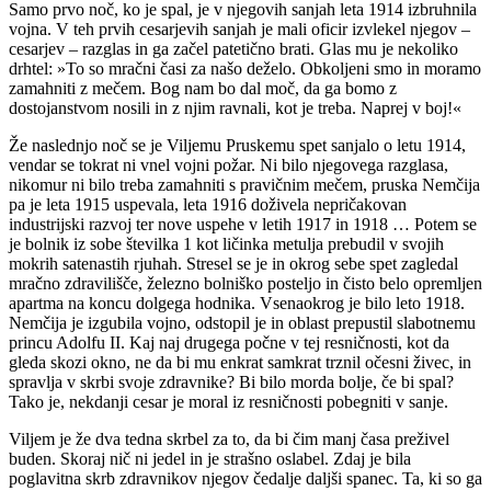
Samo prvo noč, ko je spal, je v njegovih sanjah leta 1914 izbruhnila
vojna. V teh prvih cesarjevih sanjah je mali oficir izvlekel njegov –
cesarjev – razglas in ga začel patetično brati. Glas mu je nekoliko
drhtel: »To so mračni časi za našo deželo. Obkoljeni smo in moramo
zamahniti z mečem. Bog nam bo dal moč, da ga bomo z
dostojanstvom nosili in z njim ravnali, kot je treba. Naprej v boj!«
Že naslednjo noč se je Viljemu Pruskemu spet sanjalo o letu 1914,
vendar se tokrat ni vnel vojni požar. Ni bilo njegovega razglasa,
nikomur ni bilo treba zamahniti s pravičnim mečem, pruska Nemčija
pa je leta 1915 uspevala, leta 1916 doživela nepričakovan
industrijski razvoj ter nove uspehe v letih 1917 in 1918 … Potem se
je bolnik iz sobe številka 1 kot ličinka metulja prebudil v svojih
mokrih satenastih rjuhah. Stresel se je in okrog sebe spet zagledal
mračno zdravilišče, železno bolniško posteljo in čisto belo opremljen
apartma na koncu dolgega hodnika. Vsenaokrog je bilo leto 1918.
Nemčija je izgubila vojno, odstopil je in oblast prepustil slabotnemu
princu Adolfu II. Kaj naj drugega počne v tej resničnosti, kot da
gleda skozi okno, ne da bi mu enkrat samkrat trznil očesni živec, in
spravlja v skrbi svoje zdravnike? Bi bilo morda bolje, če bi spal?
Tako je, nekdanji cesar je moral iz resničnosti pobegniti v sanje.
Viljem je že dva tedna skrbel za to, da bi čim manj časa preživel
buden. Skoraj nič ni jedel in je strašno oslabel. Zdaj je bila
poglavitna skrb zdravnikov njegov čedalje daljši spanec. Ta, ki so ga