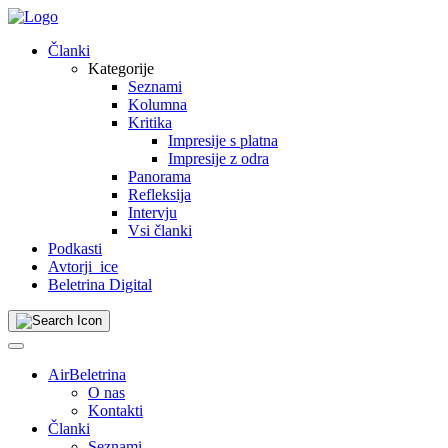
Skip
to
Članki
content
Kategorije
Seznami
Kolumna
Kritika
Impresije s platna
Impresije z odra
Panorama
Refleksija
Intervju
Vsi članki
Podkasti
Avtorji_ice
Beletrina Digital
AirBeletrina
O nas
Kontakti
Članki
Seznami