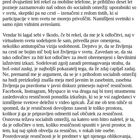
pred dvajsetimi leti rekel za mobilne telefone, je približno deset let
pozneje zaznamovalo naš odnos do socialnih omrežij: uporabniki so
v svetu
, skeptiki pa
na cesti
– izenačeni z redom tistih, ki si
participacije v tem svetu ne morejo privoščiti. Namišljeni svetniki s
samo njim vidnimi avreolami.
Vendar bi lagal sebi v škodo, če bi rekel, da me je k odločitvi, naj v
virtualnem svetu sodelujem še sam, privedla prav omenjena,
nekoliko antiutopična vizija sodobnosti. Dejstvo je, da se življenja
na cesti ne bojim nič bolj kot življenja v svetu. Zavedam se, da sta
tako odločitev za
biti
kot odločitev za
imeti
obremenjeni s številnimi
lažnivimi izkazi. Sodelovati zgolj zaradi premagovanja strahu, da
boš
ostal zadaj
, je najboljši pokazatelj tega, da že zdaj capljaš zadaj.
Ne, premamil me je argument, da se je s prihodom socialnih omrežij
na hudi preizkušnji znašla meja med javnim in zasebnim, zasebna
življenja pa praviloma v javni diskurz prinesejo največ resničnosti.
Facebook, Instragram, Myspace in vsa druga naj bi torej strastnemu
zasledovalcu resničnosti ponudila izkušnjo, ki so je vsi zagledanci v
izmišljene svetove deležni v video igricah. Žal me ob tem nihče ni
spomnil, da je resničnosti dovoljeno zasesti le toliko prostora,
kolikor ji ga je pripravljen odmeriti naš občutek za resničnost.
Osnovna težava socialnih omrežij, na katero sem hitro naletel, je ta,
da je odločitev o tem, koliko resničnosti spustiti v javni prostor, in
tem, kaj naj sploh obvelja za resnično, v rokah iste osebe.
Posredovanje resničnosti je le predmet v igri njenega oblikovanja,