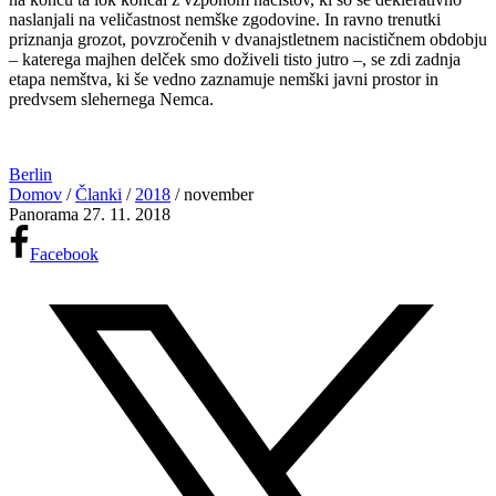
naslanjali na veličastnost nemške zgodovine. In ravno trenutki
priznanja grozot, povzročenih v dvanajstletnem nacističnem obdobju
– katerega majhen delček smo doživeli tisto jutro –, se zdi zadnja
etapa nemštva, ki še vedno zaznamuje nemški javni prostor in
predvsem slehernega Nemca.
Berlin
Domov
/
Članki
/
2018
/
november
Panorama
27. 11. 2018
Facebook