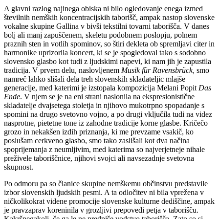
A glavni razlog najinega obiska ni bilo ogledovanje enega izmed
številnih nemških koncentracijskih taborišč, ampak nastop slovenske
vokalne skupine Gallina v bivši tekstilni tovarni taborišča. V danes
bolj ali manj zapuščenem, skeletu podobnem poslopju, polnem
praznih sten in votlih spominov, so štiri dekleta ob spremljavi citer in
harmonike uprizorila koncert, ki se je spogledoval tako s sodobno
slovensko glasbo kot tudi z ljudskimi napevi, ki nam jih je zapustila
tradicija. V prvem delu, naslovljenem
Musik für Ravensbrück,
smo
namreč lahko slišali dela treh slovenskih skladateljic mlajše
generacije, med katerimi je izstopala kompozicija Melani Popit
Das
Ende
. V njem se je na eni strani naslonila na ekspresionistične
skladatelje dvajsetega stoletja in njihovo mukotrpno spopadanje s
spomini na drugo svetovno vojno, a po drugi vključila tudi na videz
nasprotne, pietetne tone iz zahodne tradicije korne glasbe. Kričečo
grozo in nekakšen izdih priznanja, ki me prevzame vsakič, ko
poslušam cerkveno glasbo, smo tako zaslišali kot dva načina
spoprijemanja z neumljivim, med katerima so najverjetneje nihale
preživele taboriščnice, njihovi svojci ali navsezadnje svetovna
skupnost.
Po odmoru pa so članice skupine nemškemu občinstvu predstavile
izbor slovenskih ljudskih pesmi. A ta odločitev ni bila vprežena v
ničkolikokrat videne promocije slovenske kulturne dediščine, ampak
je pravzaprav koreninila v grozljivi prepovedi petja v taborišču.
Kakršnegakoli, če ga le ne predpiše vodstvo taborišča. Zato so si