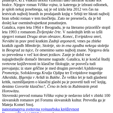
pisateljev, ki z vsakim delom vznemiri tako literarne kritike kot
bralce. Njegov roman
Vélika vojna
, iz katerega je izbrani odlomek,
je sploh nekaj posebnega, saj je od izida leta 2012 ves čas na
lestvicah najbolj branih in prodajanih knjig v Srbiji ter hkrati najbolj
bran srbski roman v tem tisočletju. Zato ne preseneča, da je bil
doslej kar osemindvajsetkrat ponatisnjen.
Gatalica, rojen leta 1964 v Beogradu, je na literarno prizorišče stopil
leta 1993 z romanom
Življenjske črte
. V naslednjih letih so izšli
njegovi romani
Druga stran obrazov
,
Konec
,
Evripidova smrt
,
Nevidni
in prav pred kratkim
Zadnji argonavti
, vmes pa zbirke
kratkih zgodb
Mimikrije
,
Stoletje, sto in ena zgodba nekega stoletja
in
Beograd za tujce
, če omenimo samo najbolj znane. Njegova dela
so prevedena v več kot deset jezikov. Zanje je dobil vse
najuglednejše domače literarne nagrade. Gatalica, ki je končal študij
svetovne književnosti in klasične filologije, se posveča tudi
prevajanju; iz stare grščine je med drugim prevedel Ajshilovega
Prometeja
, Sofoklovega
Kralja Ojdipa
ter Evripidove tragedije
Alkestida
,
Ifigenija v Avlidi
in
Bakhe
. Že veliko let je tudi glasbeni
kritik, razmišljanjem o klasični glasbi pa je posvetil tudi več knjig,
denimo
Govorite klasično?
,
Črno in belo
in
Rubinstein proti
Horowitzu
.
Slovenski prevod romana
Vélika vojna
je nedavno izšel v zbirki 100
slovanskih romanov pri Forumu slovanskih kultur. Prevedla ga je
Mateja Komel Snoj.
panorama
prva svetovna vojna
srbska književnost