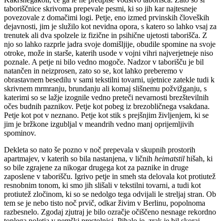
taboriščnice skrivoma prepevale pesmi, ki so jih kar najtesneje
povezovale z domačimi logi. Petje, eno izmed prvinskih človeških
dejavnosti, jim je služilo kot nevidna opora, s katero so lahko vsaj za
trenutek ali dva spolzele iz fizične in psihične ujetosti taborišča. Z
njo so lahko razprle jadra svoje domišljije, obudile spomine na svoje
otroke, može in starše, katerih usode v vojni vihri najverjetneje niso
poznale. A petje ni bilo vedno mogoče. Nadzor v taborišču je bil
natančen in neizprosen, zato so se, kot lahko preberemo v
obrastavnem besedilu v sami tekstilni tovarni, ujetnice zatekle tudi k
skrivnem mrmranju, brundanju ali komaj slišnemu požvižganju, s
katerimi so se lažje izognile vedno preteči nevarnosti brezštevilnih
očes budnih paznikov. Petje kot pobeg iz brezobličnega vsakdana.
Petje kot pot v neznano. Petje kot stik s prejšnjim življenjem, ki se
jim je bržkone izgubljal v meandrih vedno manj oprijemljivih
spominov.
Dekleta so nato še pozno v noč prepevala v skupnih prostorih
apartmajev, v katerih so bila nastanjena, v ličnih
heimatstil
hišah, ki
so bile zgrajene za nikogar drugega kot za paznike in druge
zaposlene v taborišču. Igrivo petje in smeh sta delovala kot protiutež
resnobnim tonom, ki smo jih slišali v tekstilni tovarni, a tudi kot
protiutež zločinom, ki so se nedolgo tega odvijali le streljaj stran. Ob
tem se je nebo tisto noč prvič, odkar živim v Berlinu, popolnoma
razbesnelo. Zgodaj zjutraj je bilo ozračje očiščeno nesnage rekordno
toplega poletja v nemški prestolnici. Pihalo je, zrak je bil skoraj