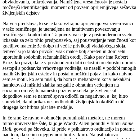
obvladovanja, prikrojevanja. Namišljena »resničnost« je postala
močnejši identifikacijski moment od povsem oprijemljivega seštevka
življenjskih dejstev.
Naivna predstava, ki se je tako vztrajno oprijemajo vsi zaverovanci
v težo resničnega, je utemeljena na intuitivnem povezovanju
resničnega s konkretnim. Ta povezava se je v postmodernem svetu
izkazala za zelo trhlo predpostavko, saj poustvarjanje resničnosti kot
gnetljive materije že dolgo ni več le privilegij vladajočega sloja,
temveč si jo lahko privošči vsak malce bolj spreten in domiseln
uporabnik sodobnih računalniških orodij. Kako prav ima Robert
Kurz, ko pravi, da je v postmoderni dobi celostni umetnostni obrtnik
sestopil s podstavka vrhovnega voditelja, se naselil v podobi mnogih
malih življenjskih estetov in postal množični pojav. In kako naivno
sem se motil, ko sem mislil, da bom ta mehanizem kot v nekakšni
hamletovski mišnici zlahka razgalil z obratnim vedenjem na
socialnih omrežjih: namesto pozitivne selekcije življenjskih
dogodkov sem se namreč sprva odločil za negativno, a kaj hitro
sprevidel, da ni prikaz nespodbudnih življenjskih okoliščin nič
drugega kot hrbtna plat iste medalje.
In če smo že ravno v območju perutninskih metafor, ne morem
mimo univerzalne šale, ki jo je Woody Allen ponudil v filmu
Annie
Hall
, govori pa človeku, ki pride v psihiatrovo ordinacijo in potarna
nad tem, da se ima njegov nori brat za kuro. Na psihiatrovo