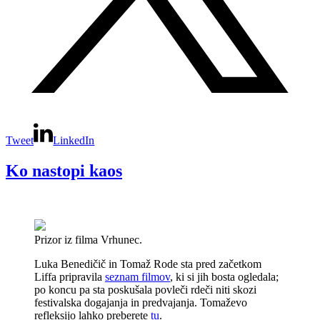
Tweet
LinkedIn
Ko nastopi kaos
Prizor iz filma Vrhunec.
Luka Benedičič in Tomaž Rode sta pred začetkom
Liffa pripravila
seznam filmov
, ki si jih bosta ogledala;
po koncu pa sta poskušala povleči rdeči niti skozi
festivalska dogajanja in predvajanja. Tomaževo
refleksijo lahko preberete
tu
.