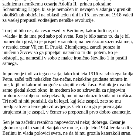
zadnjemu nemškemu cesarju Adolfu II., princu pokrajine
Schaumburg-Lippe, ki se je nemočen in nevajen vladanja v grenkih
okoliščinah obdržal na oblasti teden dni in 15. novembra 1918 vajeti
za vselej prepustil voditeljem nemške revolucije.
Torej ni bilo res, da cesar »sedi v Berlinu«, kakor tudi ne, da
»vlada« in da ima pod sabo pol sveta. Res je bilo samo to, da je bil
pomembni gost, ki je prispel v sanatorij na nemško-nizozemski meji,
v resnici cesar Viljem II. Pruski. Zlomljenega zaradi poraza in
uničenih živcev so ga pripeljali natančno tri dni potem, ko je
odstopil, ga namestili v sobo z malce ironično številko 1 in pustili
samega.
In potem je tudi za tega cesarja, tako kot leta 1916 za srbskega kralja
Petra, začel teči nekakšen čas-nečas, nekakšne grudaste minute in
ure, ki jih nikakor ni mogoče raztopiti v reki časa. Bolnik je dva dni
samo gledal skozi okno, in medtem ko so zdravniki za njegovim
hrbtom zaskrbljeno pošepetavali, mu ni na obrazu trznila niti mišica.
Tri noči ni niti pomislil, da bi legel, kaj šele zaspal, zato so mu
predpisali zelo temeljito zdravljenje. Četrti dan ga je premagala
utrujenost in je zaspal, v čemer so prepoznali prvo dobro znamenje.
Sen je na začetku resnično napovedoval nekaj dobrega. Cesar je
globoko spal in sanjal. Sanjalo se mu je, da je leto 1914 ter da sedi v
Berlinu in vlada polovici sveta, ne da bi mu grozila katerakoli stran.