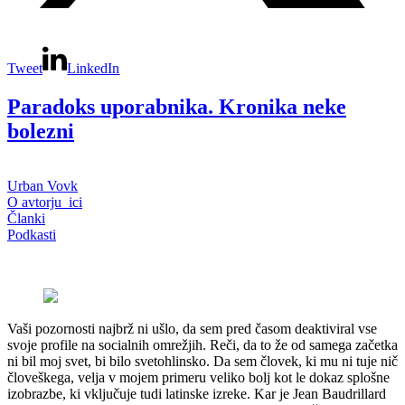
Tweet
LinkedIn
Paradoks uporabnika. Kronika neke
bolezni
Urban Vovk
O avtorju_ici
Članki
Podkasti
Vaši pozornosti najbrž ni ušlo, da sem pred časom deaktiviral vse
svoje profile na socialnih omrežjih. Reči, da to že od samega začetka
ni bil moj svet, bi bilo svetohlinsko. Da sem človek, ki mu ni tuje nič
človeškega, velja v mojem primeru veliko bolj kot le dokaz splošne
izobrazbe, ki vključuje tudi latinske izreke. Kar je Jean Baudrillard