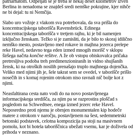
patriarhatom. Odpeljati se je treba le nekaj deset kilometrov izven
Berlina in nenadoma se znajdeš sredi nemške pokrajine, kjer nihče
ne bi dejal: tu ni Nemčija.
Slabo uro vožnje z vlakom sva potrebovala, da sva prišla do
koncentracijskega taborišča Ravensbrück. Edinega
koncentracijskega taborišča v tretjem rajhu, ki je bil namenjen
izključno ženskam. Težko si je zamisliti, da je bilo to skoraj idilično
nemško mesto, postavljeno med rokave in majhna jezerca prelepe
reke Havel, nedavno tega eden izmed mnogih morišč v sklopu
širšega načrta
končne rešitve
. A že ob vstopu obiskovalca pričaka
pretresljiva podoba treh predimenzioniranih in vidno shujšanih
žensk, ki na otroških nosilih prenašajo truplo majhnega dojenčka.
Veliko med njimi jih je, šele takrat sem se ovedel, v taborišče prišlo
nosečih in s komaj rojenim otrokom niso ravnali nič bolje kot z
njimi.
Neasfaltirana cesta nato vodi do na novo postavljenega
informacijskega središča, za njim pa se razprostira ploščad s
pogledom na Schwedtsee, enega izmed jezerc reke Havel.
Neposredno proti njemu je obrnjen monumentalen kip hodeče
matere z otrokom v naročju, postavljenem na šest, sedemmetrski
betonski podstavek, celotna kompozicija pa stoji na masivnem
pomolu, kot bi hotela taboriščnica ubežati vsemu, kar je doživela od
prihoda v neznano.