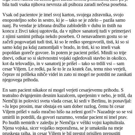
bila tudi vsaka njihova nevroza ali psihoza zaradi nečesa posebna.
Vsak od pacientov je imel svoj karton, svojega zdravnika, svojo
enoposteljno sobo in sestro, ki je – tako se je zdelo – pazila samo
nanj. Pa vendar je izbrana družba zablodelih v duhu in tistih na
koncu z živci takoj ugotovila, da v njihov sanatorij tudi v primerjavi
z njimi samimi prihaja nekdo poseben. O nenavadnem gostu so se
začeli pogovarjati tudi tisti, ki so le redko spregovorili, tisti, ki so si
samo kdaj pa kdaj zamomljali v brado, in tisti, ki so imeli vsak
popoldan goreče govore. In potem je pacient prišel. Minili so trije
dnevi, odkar so si skrivnostni vojaki ogledovali stavbo in okolico,
kot da telovadijo, in v sanatorij je prišel – tako so trdili vsi – sam
cesar Viljem. Le redki, pa še to le za kratek čas, temu niso verjeli,
čeprav ni prišleka nihče videl in zato ni mogel ne potrditi ne zanikati
njegovega prihoda.
En sam pacient nikakor ni mogel verjeti cesarjevemu prihodu. S
teatralno dvignjenim desnim kazalcem, uperjenim v nebo, je trdil, da
Nemčiji in polovici sveta vlada cesar, ki sedi v Berlinu, in ponavljal:
»Ja lepo prosim, mar obstaja en sam dober razlog, čemu bi cesar
Viljem prišel v našo mračno hišo na zeleni gori?« Nazadnje so se vsi
umirili in potrdili, da govori razumno, vendar pacient ni imel prav.
Po hudih nemirih v zaledju je Nemčija v véliki vojni kapitulirala.
Njena vojska, sicer vojaško neporažena, se je umaknila na meje
pruskega rajha, in cesar Viljem je bil prestol prisiljen prepustiti