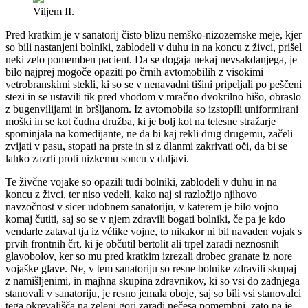
Viljem II.
Pred kratkim je v sanatorij čisto blizu nemško-nizozemske meje, kjer
so bili nastanjeni bolniki, zablodeli v duhu in na koncu z živci, prišel
neki zelo pomemben pacient. Da se dogaja nekaj nevsakdanjega, je
bilo najprej mogoče opaziti po črnih avtomobilih z visokimi
vetrobranskimi stekli, ki so se v nenavadni tišini pripeljali po peščeni
stezi in se ustavili tik pred vhodom v mračno dvokrilno hišo, obraslo
z bugenvilijami in bršljanom. Iz avtomobila so izstopili uniformirani
moški in se kot čudna družba, ki je bolj kot na telesne stražarje
spominjala na komedijante, ne da bi kaj rekli drug drugemu, začeli
zvijati v pasu, stopati na prste in si z dlanmi zakrivati oči, da bi se
lahko zazrli proti nizkemu soncu v daljavi.
Te živčne vojake so opazili tudi bolniki, zablodeli v duhu in na
koncu z živci, ter niso vedeli, kako naj si razložijo njihovo
navzočnost v sicer udobnem sanatoriju, v katerem je bilo vojno
komaj čutiti, saj so se v njem zdravili bogati bolniki, če pa je kdo
vendarle zataval tja iz vélike vojne, to nikakor ni bil navaden vojak s
prvih frontnih črt, ki je občutil bertolit ali trpel zaradi neznosnih
glavobolov, ker so mu pred kratkim izrezali drobec granate iz nore
vojaške glave. Ne, v tem sanatoriju so resne bolnike zdravili skupaj
z namišljenimi, in majhna skupina zdravnikov, ki so vsi do zadnjega
stanovali v sanatoriju, je resno jemala oboje, saj so bili vsi stanovalci
tega okrevališča na zeleni gori zaradi nečesa pomembni, zato pa je