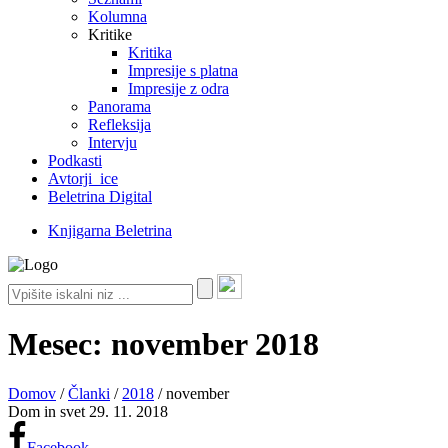
Kolumna
Kritike
Kritika
Impresije s platna
Impresije z odra
Panorama
Refleksija
Intervju
Podkasti
Avtorji_ice
Beletrina Digital
Knjigarna Beletrina
Mesec:
november 2018
Domov
/
Članki
/
2018
/
november
Dom in svet
29. 11. 2018
Facebook