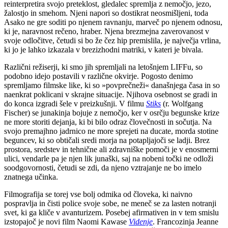
reinterpretira svojo preteklost, gledalec spremlja z nemočjo, jezo,
žalostjo in smehom. Njeni napori so dostikrat neosmišljeni, toda
Asako ne gre soditi po njenem ravnanju, marveč po njenem odnosu,
ki je, naravnost rečeno, hraber. Njena brezmejna zaverovanost v
svoje odločitve, četudi si bo že čez hip premislila, je največja vrlina,
ki jo je lahko izkazala v brezizhodni matriki, v kateri je bivala.
Različni režiserji, ki smo jih spremljali na letošnjem LIFFu, so
podobno idejo postavili v različne okvirje. Pogosto denimo
spremljamo filmske like, ki so »povprečneži« današnjega časa in so
naenkrat poklicani v skrajne situacije. Njihova osebnost se gradi in
do konca izgradi šele v preizkušnji. V filmu
Stiks
(r. Wolfgang
Fischer) se junakinja bojuje z nemočjo, ker v osrčju begunske krize
ne more storiti dejanja, ki bi bilo odraz človečnosti in sočutja. Na
svojo premajhno jadrnico ne more sprejeti na ducate, morda stotine
beguncev, ki so obtičali sredi morja na potapljajoči se ladji. Brez
prostora, sredstev in tehnične ali zdravniške pomoči je v enosmerni
ulici, vendarle pa je njen lik junaški, saj na nobeni točki ne odloži
soodgovornosti, četudi se zdi, da njeno vztrajanje ne bo imelo
znatnega učinka.
Filmografija se torej vse bolj odmika od človeka, ki naivno
pospravlja in čisti police svoje sobe, ne meneč se za lasten notranji
svet, ki ga kliče v avanturizem. Posebej afirmativen in v tem smislu
izstopajoč je novi film Naomi Kawase
Videnje
. Francozinja Jeanne