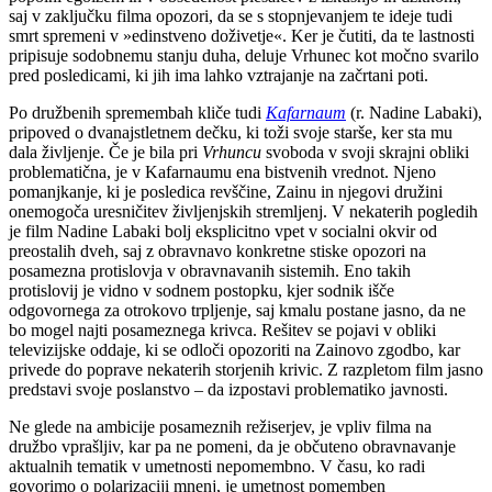
saj v zaključku filma opozori, da se s stopnjevanjem te ideje tudi
smrt spremeni v »edinstveno doživetje«. Ker je čutiti, da te lastnosti
pripisuje sodobnemu stanju duha, deluje Vrhunec kot močno svarilo
pred posledicami, ki jih ima lahko vztrajanje na začrtani poti.
Po družbenih spremembah kliče tudi
Kafarnaum
(r. Nadine Labaki),
pripoved o dvanajstletnem dečku, ki toži svoje starše, ker sta mu
dala življenje. Če je bila pri
Vrhuncu
svoboda v svoji skrajni obliki
problematična, je v Kafarnaumu ena bistvenih vrednot. Njeno
pomanjkanje, ki je posledica revščine, Zainu in njegovi družini
onemogoča uresničitev življenjskih stremljenj. V nekaterih pogledih
je film Nadine Labaki bolj eksplicitno vpet v socialni okvir od
preostalih dveh, saj z obravnavo konkretne stiske opozori na
posamezna protislovja v obravnavanih sistemih. Eno takih
protislovij je vidno v sodnem postopku, kjer sodnik išče
odgovornega za otrokovo trpljenje, saj kmalu postane jasno, da ne
bo mogel najti posameznega krivca. Rešitev se pojavi v obliki
televizijske oddaje, ki se odloči opozoriti na Zainovo zgodbo, kar
privede do poprave nekaterih storjenih krivic. Z razpletom film jasno
predstavi svoje poslanstvo – da izpostavi problematiko javnosti.
Ne glede na ambicije posameznih režiserjev, je vpliv filma na
družbo vprašljiv, kar pa ne pomeni, da je občuteno obravnavanje
aktualnih tematik v umetnosti nepomembno. V času, ko radi
govorimo o polarizaciji mnenj, je umetnost pomemben