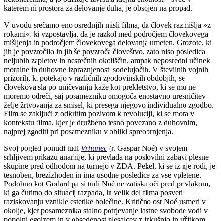
katerem ni prostora za delovanje duha, je obsojen na propad.
V uvodu srečamo eno osrednjih misli filma, da človek razmišlja »z
rokami«, ki vzpostavlja, da je razkol med področjem človekovega
mišljenja in področjem človekovega delovanja umeten. Grozote, ki
jih je povzročilo in jih še povzroča človeštvo, zato niso posledica
neljubih zapletov in nesrečnih okoliščin, ampak neposredni učinek
moralne in duhovne izpraznjenosti sodelujočih. V številnih vojnih
prizorih, ki potekajo v različnih zgodovinskih obdobjih, se
človekova sla po uničevanju kaže kot prekletstvo, ki se mu ne
moremo odreči, saj posamezniku omogoča enostavno uresničitev
želje žrtvovanja za smisel, ki presega njegovo individualno zgodbo.
Film se zaključi z odkritim pozivom k revoluciji, ki se mora v
kontekstu filma, kjer je družbeno tesno povezano z duhovnim,
najprej zgoditi pri posamezniku v obliki spreobrnjenja.
Svoj pogled ponudi tudi
Vrhunec
(r. Gaspar Noé) v svojem
srhljivem prikazu anarhije, ki prevlada na poslovilni zabavi plesne
skupine pred odhodom na turnejo v ZDA. Pekel, ki se iz nje rodi, je
tesnoben, brezizhoden in ima usodne posledice za vse vpletene.
Podobno kot Godard pa si tudi Noé ne zatiska oči pred privlakom,
ki ga čutimo do situacij razpada, in velik del filma posveti
raziskovanju vznikle estetike bolečine. Kritično ost Noé usmeri v
okolje, kjer posameznika stalno potrjevanje lastne svobode vodi v
popolni egoizem in v obsedenost plesalcev z izkušnjo in užitkom,