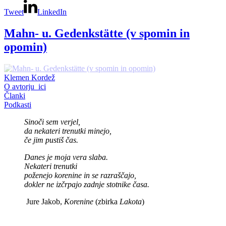
Tweet
LinkedIn
Mahn- u. Gedenkstätte (v spomin in
opomin)
Klemen Kordež
O avtorju_ici
Članki
Podkasti
Sinoči sem verjel,
da nekateri trenutki minejo,
če jim pustiš čas.
Danes je moja vera slaba.
Nekateri trenutki
poženejo korenine in se razraščajo,
dokler ne izčrpajo zadnje stotnike časa.
Jure Jakob,
Korenine
(zbirka
Lakota
)