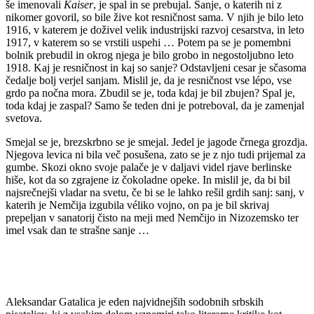
še imenovali
Kaiser
, je spal in se prebujal. Sanje, o katerih ni z
nikomer govoril, so bile žive kot resničnost sama. V njih je bilo leto
1916, v katerem je doživel velik industrijski razvoj cesarstva, in leto
1917, v katerem so se vrstili uspehi … Potem pa se je pomembni
bolnik prebudil in okrog njega je bilo grobo in negostoljubno leto
1918. Kaj je resničnost in kaj so sanje? Odstavljeni cesar je sčasoma
čedalje bolj verjel sanjam. Mislil je, da je resničnost vse lépo, vse
grdo pa nočna mora. Zbudil se je, toda kdaj je bil zbujen? Spal je,
toda kdaj je zaspal? Samo še teden dni je potreboval, da je zamenjal
svetova.
Smejal se je, brezskrbno se je smejal. Jedel je jagode črnega grozdja.
Njegova levica ni bila več posušena, zato se je z njo tudi prijemal za
gumbe. Skozi okno svoje palače je v daljavi videl rjave berlinske
hiše, kot da so zgrajene iz čokoladne opeke. In mislil je, da bi bil
najsrečnejši vladar na svetu, če bi se le lahko rešil grdih sanj: sanj, v
katerih je Nemčija izgubila véliko vojno, on pa je bil skrivaj
prepeljan v sanatorij čisto na meji med Nemčijo in Nizozemsko ter
imel vsak dan te strašne sanje …
Aleksandar Gatalica je eden najvidnejših sodobnih srbskih