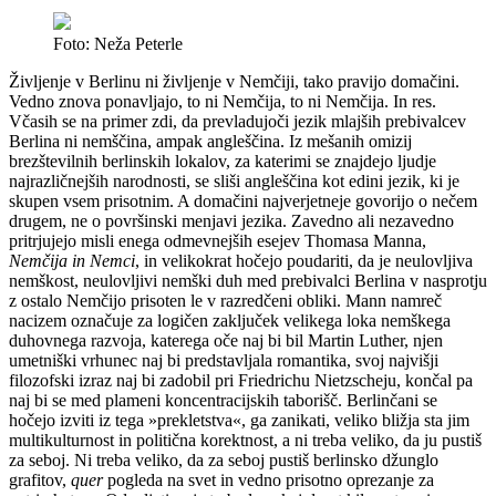
Foto: Neža Peterle
Življenje v Berlinu ni življenje v Nemčiji, tako pravijo domačini.
Vedno znova ponavljajo, to ni Nemčija, to ni Nemčija. In res.
Včasih se na primer zdi, da prevladujoči jezik mlajših prebivalcev
Berlina ni nemščina, ampak angleščina. Iz mešanih omizij
brezštevilnih berlinskih lokalov, za katerimi se znajdejo ljudje
najrazličnejših narodnosti, se sliši angleščina kot edini jezik, ki je
skupen vsem prisotnim. A domačini najverjetneje govorijo o nečem
drugem, ne o površinski menjavi jezika. Zavedno ali nezavedno
pritrjujejo misli enega odmevnejših esejev Thomasa Manna,
Nemčija in Nemci
, in velikokrat hočejo poudariti, da je neulovljiva
nemškost, neulovljivi nemški duh med prebivalci Berlina v nasprotju
z ostalo Nemčijo prisoten le v razredčeni obliki. Mann namreč
nacizem označuje za logičen zaključek velikega loka nemškega
duhovnega razvoja, katerega oče naj bi bil Martin Luther, njen
umetniški vrhunec naj bi predstavljala romantika, svoj najvišji
filozofski izraz naj bi zadobil pri Friedrichu Nietzscheju, končal pa
naj bi se med plameni koncentracijskih taborišč. Berlinčani se
hočejo izviti iz tega »prekletstva«, ga zanikati, veliko bližja sta jim
multikulturnost in politična korektnost, a ni treba veliko, da ju pustiš
za seboj. Ni treba veliko, da za seboj pustiš berlinsko džunglo
grafitov,
quer
pogleda na svet in vedno prisotno oprezanje za