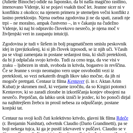
(Juliette Binoche) odide na Japonsko, da bi našla magično rastlino,
imenovano Videnje, ki se pojavi vsakih tisoč let. Jeanne sicer ni v
konfliktu z okolico; na njenem primeru je utemeljen večni konflikt z
lastno preteklostjo. Njena osebna zgodovina ji ne da spati, zaradi nje
trpi – ne moralno, ampak čustveno –, in v čakanju na čudežno
Videnje, ki naj bi odpravilo človekovo nesrečo, je njena moč v
življenjski veri in zaupanju intuiciji.
Zgodovina je tudi v širšem in bolj pragmatičnem smislu peskovnik
idej in (pre)izkušenj, ki si jih človek izposodi, se iz njih uči. Včasih
pa se vlogi zamenjata in postane sedanjost tista, ki služi preteklosti,
da bi ji odplačala svojo krivdo. Tudi za ceno tega, da vse visi v
zraku – ljubezen in strah, svoboda in krivda, bogastvo in revščina.
Če se Jeanne s svojo neomajno vero uspe osvoboditi vezi iz
preteklosti, so vezi nekaterih drugih likov tako močne, da jih ni
mogoče pretrgati. Centaur iz filma
Kentaver
(i. in r. Aktan Arim
Kubat) je skromen mož, ki verjame izročilu, da so Kirgizi potomci
Kentavrov, ki so zaradi zlorabe in izkoriščanja konjev obsojeni na
nesrečo. Prepričan, da lahko urok izniči le jezdec, ki bo ponoči dirjal
na najhitrejšem žrebcu in prosil nebesa za odpuščanje, postane
konjski tat.
Centaur na svoji koži čuti kolektivno krivdo, glavni lik filma
Rdeče
(r. Benjamin Naishtat), odvetnik Claudio (Dario Grandinetti), pa se
boji nekega tujca, ki ga je pustil izkrvaveti v puščavi. Claudio se v