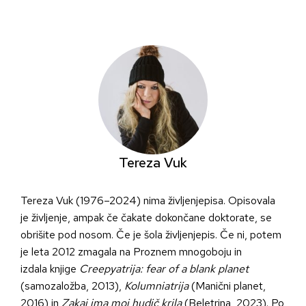
Skip
to
content
Tereza Vuk
Tereza Vuk (1976–2024) nima življenjepisa. Opisovala
je življenje, ampak če čakate dokončane doktorate, se
obrišite pod nosom. Če je šola življenjepis. Če ni, potem
je leta 2012 zmagala na Proznem mnogoboju in
izdala knjige
Creepyatrija: fear of a blank planet
(samozaložba, 2013),
Kolumniatrija
(Manični planet,
2016) in
Zakaj ima moj hudič krila
(Beletrina, 2023). Po