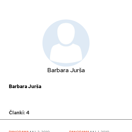
Skip
to
content
Barbara Jurša
Barbara Jurša
Članki: 4