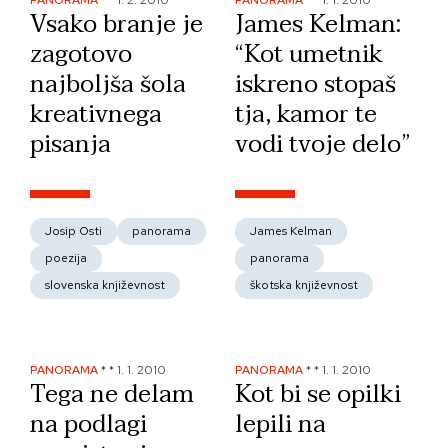
PANORAMA
*
*
1. 2. 2010
PANORAMA
*
*
1. 1. 2010
Vsako branje je
James Kelman:
zagotovo
“Kot umetnik
najboljša šola
iskreno stopaš
kreativnega
tja, kamor te
pisanja
vodi tvoje delo”
Josip Osti
panorama
James Kelman
poezija
panorama
slovenska književnost
škotska književnost
PANORAMA
*
*
1. 1. 2010
PANORAMA
*
*
1. 1. 2010
Tega ne delam
Kot bi se opilki
na podlagi
lepili na