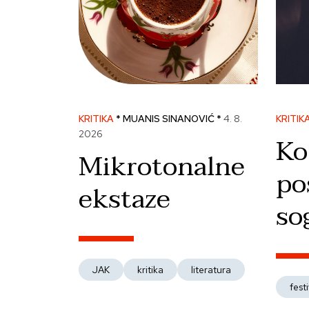
KRITIKA
* MUANIS SINANOVIĆ *
4. 8.
KRITIK
2026
Ko
Mikrotonalne
po
ekstaze
so
JAK
kritika
literatura
festi