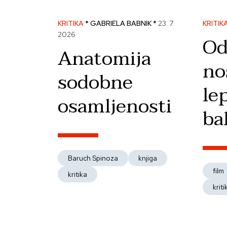
KRITIKA
* GABRIELA BABNIK *
23. 7.
KRITIK
2026
Od
Anatomija
no
sodobne
lep
osamljenosti
ba
Baruch Spinoza
knjiga
film
kritika
kriti