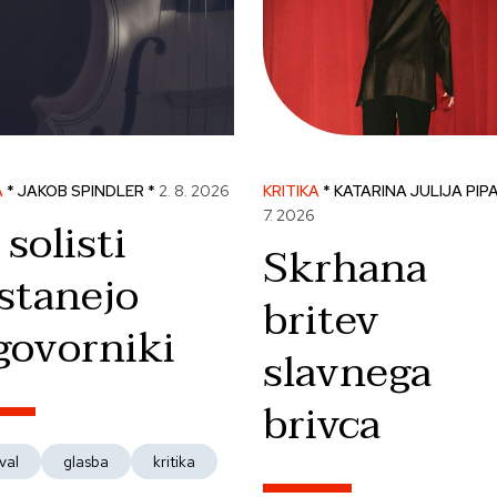
A
* JAKOB SPINDLER *
2. 8. 2026
KRITIKA
* KATARINA JULIJA PIP
7. 2026
 solisti
Skrhana
stanejo
britev
govorniki
slavnega
brivca
val
glasba
kritika