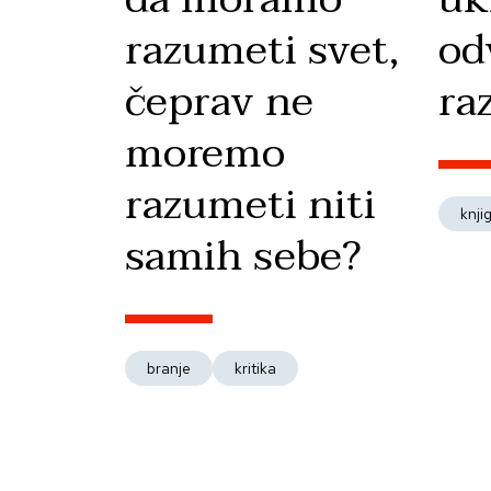
razumeti svet,
od
čeprav ne
ra
moremo
razumeti niti
knji
samih sebe?
branje
kritika