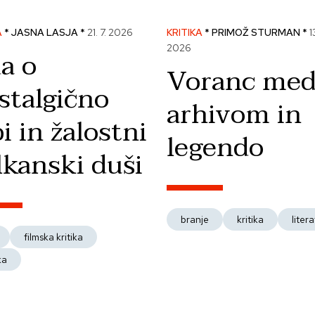
A
* JASNA LASJA *
21. 7. 2026
KRITIKA
* PRIMOŽ STURMAN *
1
2026
a o
Voranc me
stalgično
arhivom in
i in žalostni
legendo
lkanski duši
branje
kritika
liter
filmska kritika
ka