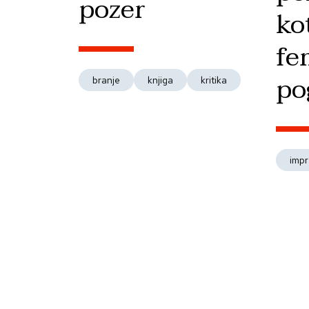
pozer
ko
fe
po
branje
knjiga
kritika
impr