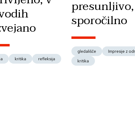
presunljivo,
vodih
sporočilno
zvejano
gledališče
Impresije z od
ga
kritika
refleksija
kritika