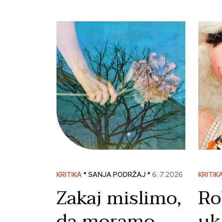
KRITIKA
* SANJA PODRŽAJ *
6. 7. 2026
KRITIK
Zakaj mislimo,
Ro
da moramo
uk