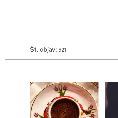
Skip
to
content
Št. objav:
521