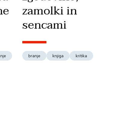
ne
zamolki in
sencami
anje
branje
knjiga
kritika