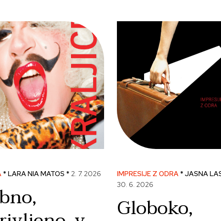
A
* LARA NIA MATOS *
2. 7. 2026
IMPRESIJE Z ODRA
* JASNA LA
30. 6. 2026
bno,
Globoko,
rivljeno, v