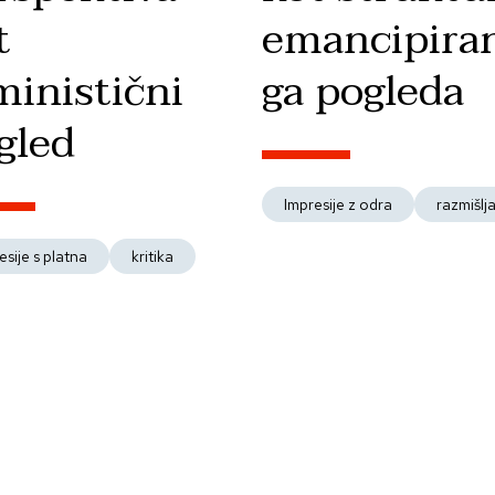
t
emancipira
ministični
ga pogleda
gled
Impresije z odra
razmišlj
esije s platna
kritika