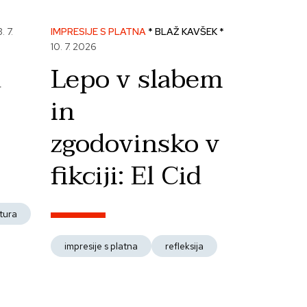
3. 7.
IMPRESIJE S PLATNA
* BLAŽ KAVŠEK *
10. 7. 2026
d
Lepo v slabem
in
zgodovinsko v
fikciji: El Cid
atura
impresije s platna
refleksija