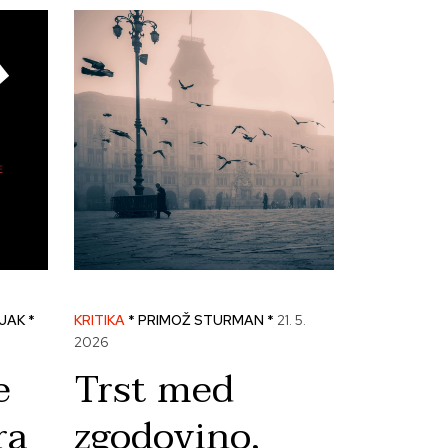
ZJAK *
KRITIKA
* PRIMOŽ STURMAN *
21. 5.
2026
e
Trst med
ra
zgodovino,