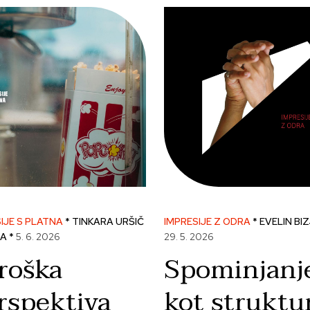
IJE S PLATNA
* TINKARA URŠIČ
IMPRESIJE Z ODRA
* EVELIN BI
A *
5. 6. 2026
29. 5. 2026
roška
Spominjanj
rspektiva
kot struktu