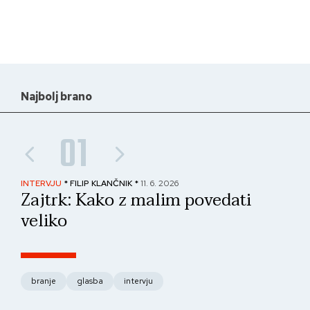
Najbolj brano
01
INTERVJU
* FILIP KLANČNIK *
11. 6. 2026
PAN
Zajtrk: Kako z malim povedati
No
veliko
fo
branje
glasba
intervju