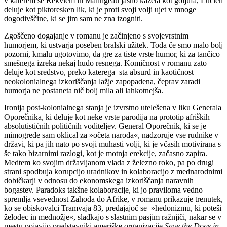
v katerem se Rekviem in Malingeau jasno kažeta kot goljufa, Lucien
deluje kot piktoresken lik, ki je proti svoji volji ujet v mnoge
dogodivščine, ki se jim sam ne zna izogniti.
Zgoščeno dogajanje v romanu je začinjeno s svojevrstnim
humorjem, ki ustvarja poseben bralski užitek. Toda če smo malo bolj
pozorni, kmalu ugotovimo, da gre za tiste vrste humor, ki za tančico
smešnega izreka nekaj hudo resnega. Komičnost v romanu zato
deluje kot sredstvo, preko katerega sta absurd in kaotičnost
neokolonialnega izkoriščanja lažje zapopadena, čeprav zaradi
humorja ne postaneta nič bolj mila ali lahkotnejša.
Ironija post-kolonialnega stanja je izvrstno utelešena v liku Generala
Oporečnika, ki deluje kot neke vrste parodija na prototip afriških
absolutističnih političnih voditeljev. General Oporečnik, ki se je
mimogrede sam oklical za »očeta naroda«, nadzoruje vse rudnike v
državi, ki pa jih nato po svoji muhasti volji, ki je včasih motivirana s
še tako bizarnimi razlogi, kot je motnja erekcije, začasno zapira.
Medtem ko svojim državljanom vlada z železno roko, pa po drugi
strani spodbuja korupcijo uradnikov in kolaboracijo z mednarodnimi
dobičkarji v odnosu do ekonomskega izkoriščanja naravnih
bogastev. Paradoks takšne kolaboracije, ki jo praviloma vedno
spremlja vsevednost Zahoda do Afrike, v romanu prikazuje trenutek,
ko se obiskovalci Tramvaja 83, predajajoč se »hedonizmu, ki poteši
želodec in mednožje«, sladkajo s slastnim pasjim ražnjiči, nakar se v
mestu pojavijo predstavniki ameriške organizacije
Save the Dogs in