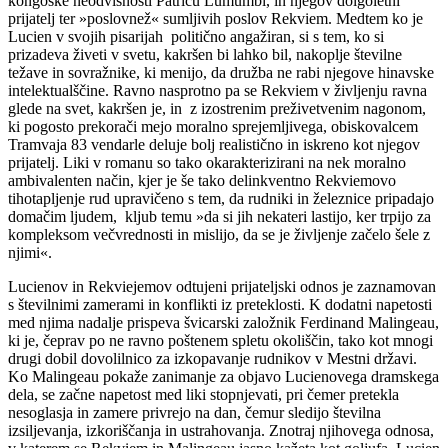
kongoške neodvisnosti Patricu Lumumbi, in njegov dolgoletni
prijatelj ter »poslovnež« sumljivih poslov Rekviem. Medtem ko je
Lucien v svojih pisarijah politično angažiran, si s tem, ko si
prizadeva živeti v svetu, kakršen bi lahko bil, nakoplje številne
težave in sovražnike, ki menijo, da družba ne rabi njegove hinavske
intelektualščine. Ravno nasprotno pa se Rekviem v življenju ravna
glede na svet, kakršen je, in z izostrenim preživetvenim nagonom,
ki pogosto prekorači mejo moralno sprejemljivega, obiskovalcem
Tramvaja 83 vendarle deluje bolj realistično in iskreno kot njegov
prijatelj. Liki v romanu so tako okarakterizirani na nek moralno
ambivalenten način, kjer je še tako delinkventno Rekviemovo
tihotapljenje rud upravičeno s tem, da rudniki in železnice pripadajo
domačim ljudem, kljub temu »da si jih nekateri lastijo, ker trpijo za
kompleksom večvrednosti in mislijo, da se je življenje začelo šele z
njimi«.
Lucienov in Rekviejemov odtujeni prijateljski odnos je zaznamovan
s številnimi zamerami in konflikti iz preteklosti. K dodatni napetosti
med njima nadalje prispeva švicarski založnik Ferdinand Malingeau,
ki je, čeprav po ne ravno poštenem spletu okoliščin, tako kot mnogi
drugi dobil dovolilnico za izkopavanje rudnikov v Mestni državi.
Ko Malingeau pokaže zanimanje za objavo Lucienovega dramskega
dela, se začne napetost med liki stopnjevati, pri čemer pretekla
nesoglasja in zamere privrejo na dan, čemur sledijo številna
izsiljevanja, izkoriščanja in ustrahovanja. Znotraj njihovega odnosa,