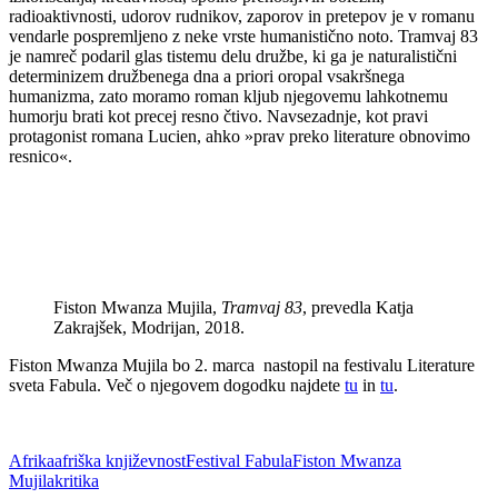
radioaktivnosti, udorov rudnikov, zaporov in pretepov je v romanu
vendarle pospremljeno z neke vrste humanistično noto. Tramvaj 83
je namreč podaril glas tistemu delu družbe, ki ga je naturalistični
determinizem družbenega dna a priori oropal vsakršnega
humanizma, zato moramo roman kljub njegovemu lahkotnemu
humorju brati kot precej resno čtivo. Navsezadnje, kot pravi
protagonist romana Lucien, ahko »prav preko literature obnovimo
resnico«.
Fiston Mwanza Mujila,
Tramvaj 83
, prevedla Katja
Zakrajšek, Modrijan, 2018.
Fiston Mwanza Mujila bo 2. marca nastopil na festivalu Literature
sveta Fabula. Več o njegovem dogodku najdete
tu
in
tu
.
Afrika
afriška književnost
Festival Fabula
Fiston Mwanza
Mujila
kritika