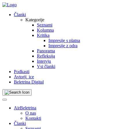
Skip
to
Članki
content
Kategorije
Seznami
Kolumna
Kritika
Impresije s platna
Impresije z odra
Panorama
Refleksija
Intervju
Vsi članki
Podkasti
Avtorji_ice
Beletrina Digital
AirBeletrina
O nas
Kontakti
Članki
Seznami