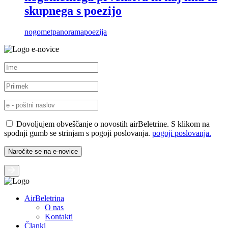
skupnega s poezijo
nogomet
panorama
poezija
e-novice
Dovoljujem obveščanje o novostih airBeletrine. S klikom na
spodnji gumb se strinjam s pogoji poslovanja.
pogoji poslovanja.
AirBeletrina
O nas
Kontakti
Članki