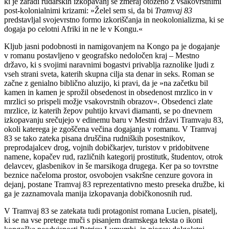
ki je zaradi rudarskih izkopavanj še zmeraj otoženo z vsakovrstnimi
post-kolonialnimi krizami: »Želel sem si, da bi
Tramvaj 83
predstavljal svojevrstno formo izkoriščanja in neokolonializma, ki se
dogaja po celotni Afriki in ne le v Kongu.«
Kljub jasni podobnosti in namigovanjem na Kongo pa je dogajanje
v romanu postavljeno v geografsko nedoločen kraj – Mestno
državo, ki s svojimi naravnimi bogastvi privablja raznolike ljudi z
vseh strani sveta, katerih skupna cilja sta denar in seks. Roman se
začne z genialno biblično aluzijo, ki pravi, da je »na začetku bil
kamen in kamen je sprožil obsedenost in obsedenost mrzlico in v
mrzlici so prispeli možje vsakovrstnih obrazov«. Obsedenci zlate
mrzlice, iz katerih žepov puhtijo krvavi diamanti, se po dnevnem
izkopavanju srečujejo v edinemu baru v Mestni državi Tramvaju 83,
okoli katerega je zgoščena večina dogajanja v romanu. V Tramvaj
83 se tako zateka pisana druščina rudniških posestnikov,
preprodajalcev drog, vojnih dobičkarjev, turistov v pridobitvene
namene, kopačev rud, različnih kategorij prostitutk, študentov, otrok
delavcev, glasbenikov in še marsikoga drugega. Ker pa so tovrstne
beznice načeloma prostor, osvobojen vsakršne cenzure govora in
dejanj, postane Tramvaj 83 reprezentativno mesto preseka družbe, ki
ga je zaznamovala manija izkopavanja dobičkonosnih rud.
V Tramvaj 83 se zatekata tudi protagonist romana Lucien, pisatelj,
ki se na vse pretege muči s pisanjem dramskega teksta o ikoni