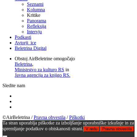
Seznami
Kolumna
Kritike
Panorama
Refleksija
Intervju
Podkasti
Avtorji_ice
Beletrina Digital
Obstoj AirBeletrine omogočajo
Beletrina
,
Ministrstvo za kulturo RS
in
Javna agencija za knjigo RS.
Sledite nam
©AirBeletrina
/
Pravna obvestila
/
Piškotki
Ta stran uporablja piškotke za izboljšanje uporabniške izkušnje in za
spremljanje podatkov o obiskanosti strani.
V redu
Pravna obvestila