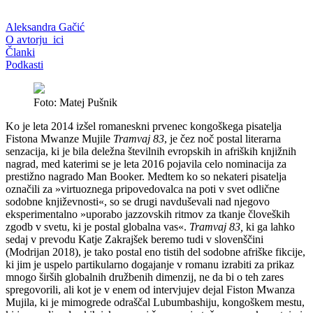
Aleksandra Gačić
O avtorju_ici
Članki
Podkasti
Foto: Matej Pušnik
Ko je leta 2014 izšel romaneskni prvenec kongoškega pisatelja
Fistona Mwanze Mujile
Tramvaj 83
, je čez noč postal literarna
senzacija, ki je bila deležna številnih evropskih in afriških knjižnih
nagrad, med katerimi se je leta 2016 pojavila celo nominacija za
prestižno nagrado Man Booker. Medtem ko so nekateri pisatelja
označili za »virtuoznega pripovedovalca na poti v svet odlične
sodobne književnosti«, so se drugi navduševali nad njegovo
eksperimentalno »uporabo jazzovskih ritmov za tkanje človeških
zgodb v svetu, ki je postal globalna vas«.
Tramvaj 83,
ki ga lahko
sedaj v prevodu Katje Zakrajšek beremo tudi v slovenščini
(Modrijan 2018), je tako postal eno tistih del sodobne afriške fikcije,
ki jim je uspelo partikularno dogajanje v romanu izrabiti za prikaz
mnogo širših globalnih družbenih dimenzij, ne da bi o teh zares
spregovorili, ali kot je v enem od intervjujev dejal Fiston Mwanza
Mujila, ki je mimogrede odraščal Lubumbashiju, kongoškem mestu,