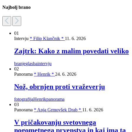
Najbolj brano
01
Intervju
* Filip Klančnik *
11. 6. 2026
Zajtrk: Kako z malim povedati veliko
branje
glasba
intervju
02
Panorama
* Henrik *
24. 6. 2026
Nož, obrnjen proti vraževerju
fotografija
Henrik
panorama
03
Panorama
* Anja Grmovšek Drab *
11. 6. 2026
V pričakovanju svetovnega
nogometnega prvenstva in kaj ima ta