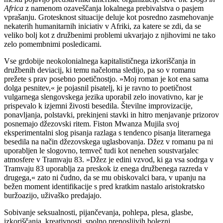
Africa
z namenom ozaveščanja lokalnega prebivalstva o pasjem
vprašanju. Grotesknost situacije deluje kot posredno zasmehovanje
nekaterih humanitarnih iniciativ v Afriki, za katere se zdi, da se
veliko bolj kot z družbenimi problemi ukvarjajo z njihovimi ne tako
zelo pomembnimi posledicami.
Vse grdobije neokolonialnega kapitalističnega izkoriščanja in
družbenih deviacij, ki temu načeloma sledijo, pa so v romanu
prežete s prav posebno poetičnostjo. »Moj roman je kot ena sama
dolga pesnitev,« je pojasnil pisatelj, ki je ravno to poetičnost
vulgarnega slengovskega jezika uporabil zelo inovativno, kar je
prispevalo k izjemni živosti besedila. Številne improvizacije,
ponavljanja, polstavki, prekinjeni stavki in hitro menjavanje prizorov
posnemajo džezovski ritem. Fiston Mwanza Mujila svoj
eksperimentalni slog pisanja razlaga s tendenco pisanja literarnega
besedila na način džezovskega uglasbovanja. Džez v romanu pa ni
uporabljen le slogovno, temveč tudi kot nenehen soustvarjalec
atmosfere v Tramvaju 83. »Džez je edini vzvod, ki ga vsa sodrga v
Tramvaju 83 uporablja za preskok iz enega družbenega razreda v
drugega,« zato ni čudno, da se mu obiskovalci bara, v upanju na
bežen moment identifikacije s pred kratkim nastalo aristokratsko
buržoazijo, uživaško predajajo.
Sobivanje seksualnosti, pijančevanja, pohlepa, plesa, glasbe,
izkoriščanja, kreativnosti, spolno prenosljivih bolezni,