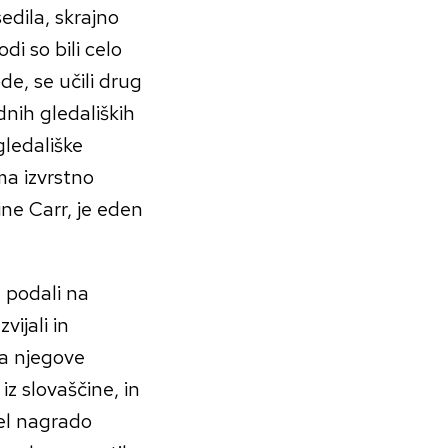
edila, skrajno
di so bili celo
ode, se učili drug
dnih gledaliških
gledališke
ma izvrstno
ne Carr, je eden
e podali na
vijali in
na njegove
 iz slovaščine, in
el nagrado