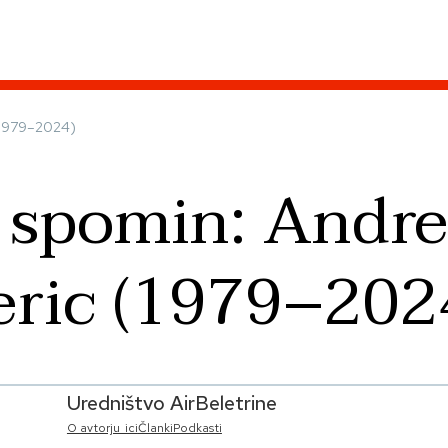
 (1979–2024)
 spomin: Andre
eric (1979–202
Uredništvo AirBeletrine
O avtorju_ici
Članki
Podkasti