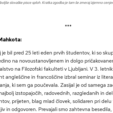
oljše slovaške pisce sploh. Kratka zgodba je tam še zmeraj izjemno cenjen
***
Mahkota:
 je bil pred 25 leti eden prvih študentov, ki so skup
 ledino na novoustanovljenem in dolgo pričakovan
alstvo na Filozofski fakulteti v Ljubljani. V 3. letniku
t angleščine in francoščine izbral seminar iz lite
anja, ki sem ga poučevala. Zasijal je od samega zač
ajbolj izstopajočih, radovednih, razgledanih in de
tov, prijeten, blag mlad človek, solidaren pri delu 
jiv in odgovoren. Prevajali smo zahtevna besedila