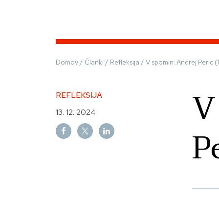
Domov
/
Članki
/
Refleksija
/
V spomin: Andrej Peric
V
REFLEKSIJA
13. 12. 2024
P