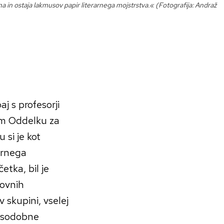
a in ostaja lakmusov papir literarnega mojstrstva.« (Fotografija: Andraž
aj s profesorji
em Oddelku za
 si je kot
rarnega
etka, bil je
lovnih
v skupini, vselej
, sodobne