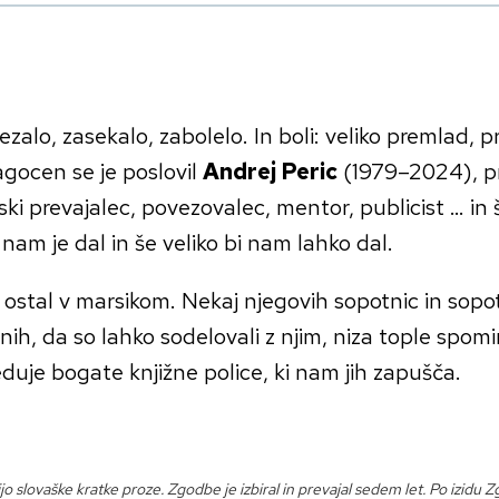
ezalo, zasekalo, zabolelo. In boli: veliko premlad, 
gocen se je poslovil
Andrej Peric
(1979–2024), pre
ki prevajalec, povezovalec, mentor, publicist … in 
 nam je dal in še veliko bi nam lahko dal.
 ostal v marsikom. Nekaj njegovih sopotnic in sopot
ih, da so lahko sodelovali z njim, niza tople spom
duje bogate knjižne police, ki nam jih zapušča.
jo slovaške kratke proze. Zgodbe je izbiral in prevajal sedem let. Po izidu