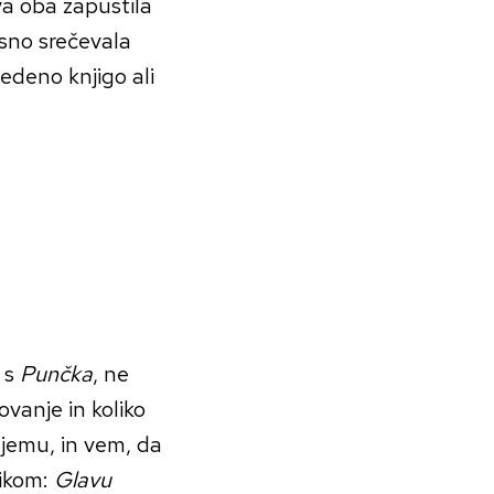
va oba zapustila
asno srečevala
vedeno knjigo ali
a s
Punčka
, ne
vanje in koliko
njemu, in vem, da
likom:
Glavu