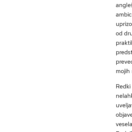
angleš
ambici
uprizo
od dru
prakti
predst
preve
mojih 
Redki 
nelahk
uvelja
objave
vesel