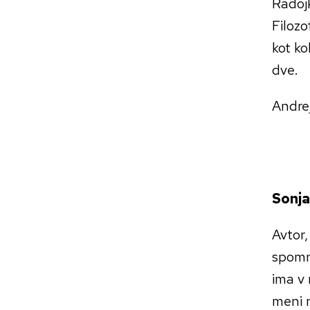
Radojk
Filozo
kot ko
dve.
Andre
Sonja
Avtor,
spomni
ima v 
meni n