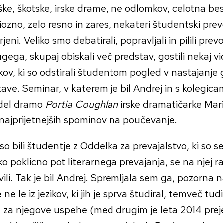
ke, škotske, irske drame, ne odlomkov, celotna bes
ozno, zelo resno in zares, nekateri študentski prevo
rjeni. Veliko smo debatirali, popravljali in pilili prev
gega, skupaj obiskali več predstav, gostili nekaj vi
kov, ki so odstirali študentom pogled v nastajanje 
ave. Seminar, v katerem je bil Andrej in s kolegica
del dramo
Portia Coughlan
irske dramatičarke Mari
najprijetnejših spominov na poučevanje.
so bili študentje z Oddelka za prevajalstvo, ki so s
o poklicno pot literarnega prevajanja, se na njej raz
vili. Tak je bil Andrej. Spremljala sem ga, pozorna 
 ne le iz jezikov, ki jih je sprva študiral, temveč tudi
a za njegove uspehe (med drugim je leta 2014 prej