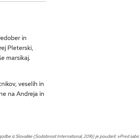
predober in
j Pleterski,
še marsikaj.
nikov, veselih in
ine na Andreja in
 Zgodbe iz Slovaške (Sodobnost International, 2016) je poudaril: »Pred sab