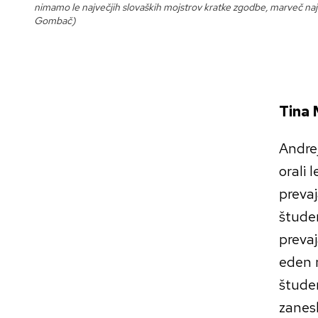
nimamo le največjih slovaških mojstrov kratke zgodbe, marveč najb
Gombač)
Tina 
Andrej
orali
prevaj
študen
prevaj
eden n
študen
zanesl