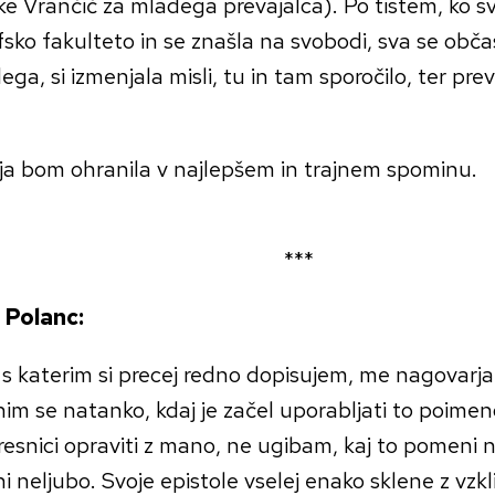
e Vrančič za mladega prevajalca). Po tistem, ko s
fsko fakulteto in se znašla na svobodi, sva se obč
lega, si izmenjala misli, tu in tam sporočilo, ter pre
ja bom ohranila v najlepšem in trajnem spominu.
***
 Polanc:
 s katerim si precej redno dopisujem, me nagovarj
m se natanko, kdaj je začel uporabljati to poimeno
resnici opraviti z mano, ne ugibam, kaj to pomeni 
i neljubo. Svoje epistole vselej enako sklene z vzk