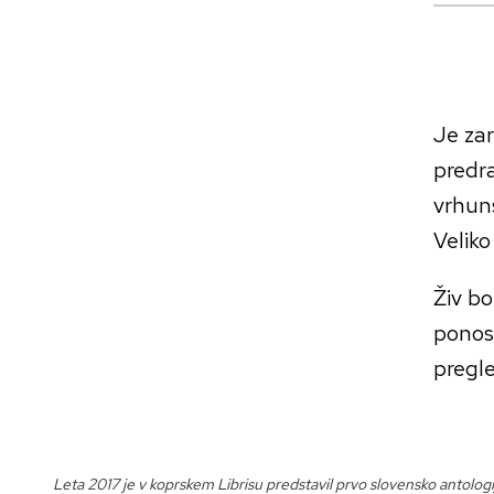
Je zar
predra
vrhuns
Veliko
Živ bo
ponosn
pregle
Leta 2017 je v koprskem Librisu predstavil prvo slovensko antologi