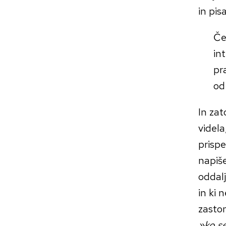
in pis
Če
in
pr
od
In zat
videla
prispe
napiše
oddalj
in ki 
zaston
»ko se