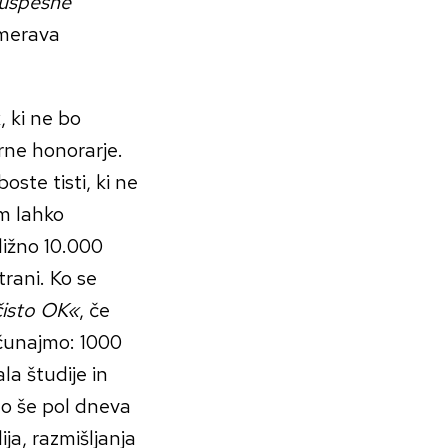
uspešne
amerava
, ki ne bo
rne honorarje.
ste tisti, ki ne
am lahko
ližno 10.000
trani. Ko se
isto OK«
, če
ačunajmo: 1000
la študije in
to še pol dneva
ija, razmišljanja