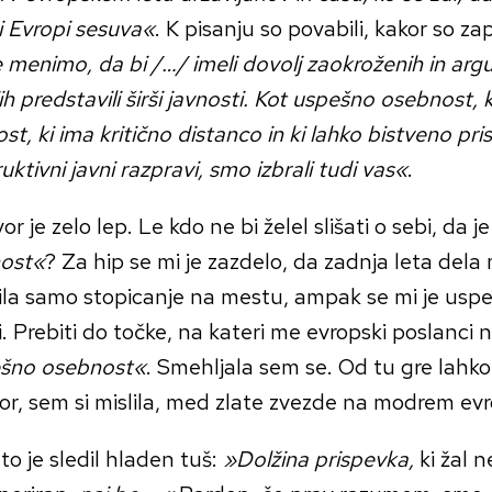
i Evropi sesuva«
. K pisanju so povabili, kakor so zapi
 menimo, da bi /…/ imeli dovolj zaokroženih in argu
jih predstavili širši javnosti. Kot uspešno osebnost,
st, ki ima kritično distanco in ki lahko bistveno pr
uktivni javni razpravi, smo izbrali tudi vas«
.
r je zelo lep. Le kdo ne bi želel slišati o sebi, da j
ost«
? Za hip se mi je zazdelo, da zadnja leta del
bila samo stopicanje na mestu, ampak se mi je usp
i. Prebiti do točke, na kateri me evropski poslanci 
šno osebnost«
. Smehljala sem se. Od tu gre lahk
or, sem si mislila, med zlate zvezde na modrem e
to je sledil hladen tuš:
»Dolžina prispevka,
ki žal 