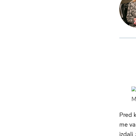
M
Pred k
me vab
izdali