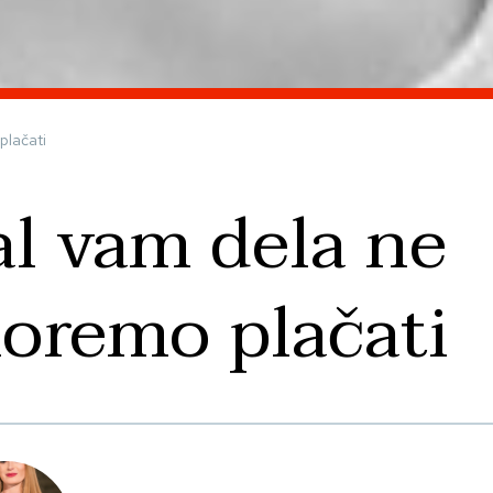
plačati
al vam dela ne
oremo plačati