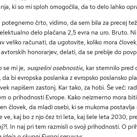
anja, ki so mi sploh omogočila, da to delo lahko opr
 potegnemo črto, vidimo, da sem bila za precej te
telektualno delo plačana 2,5 evra na uro. Bruto. N
av veliko računati, da ugotovite, koliko mora človek,
 avtorskih honorarjev, delati, da se prebije do pov
o se mi je,
»uspešni osebnosti«
, kar stemnilo pred
, da bi evropska poslanka z evropsko poslansko pla
vek napišem zastonj. Kar tako, za hobi. Še več: rad
m o prihodnosti Evrope. Kako neizmerno mora biti
en človek, da mladi osebi, ki se mukoma postavlja
ne ve, kaj bo z njo čez tri leta, kaj šele leta 2030, p
j?!. In naj pri tem razmisli o svoji prihodnosti. O pr
 ideja o skupni Evropi sesuva«
.