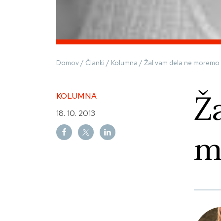
Domov
/
Članki
/
Kolumna
/
Žal vam dela ne moremo 
Ž
KOLUMNA
18. 10. 2013
m