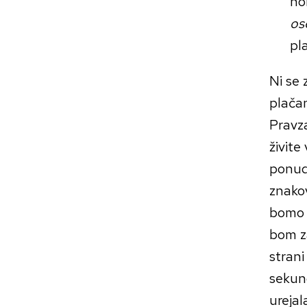
ho
os
pl
Ni se 
plačan
Pravza
živite
ponudi
znakov
bomo s
bom z
strani
sekund
urejal