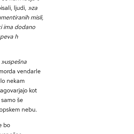
sali, ljudi,
»za
mentiranih misli,
 ki ima dodano
ispeva h
e
»uspešna
a morda vendarle
elo nekam
nagovarjajo kot
o samo še
vropskem nebu.
ne bo