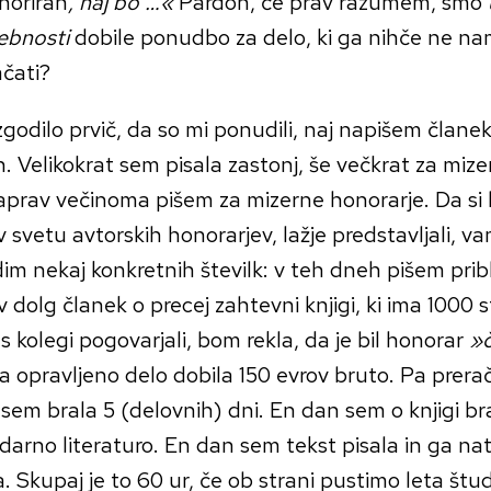
noriran
, naj bo …«
Pardon, če prav razumem, smo
ebnosti
dobile ponudbo za delo, ki ga nihče ne n
ačati?
zgodilo prvič, da so mi ponudili, naj napišem članek
. Velikokrat sem pisala zastonj, še večkrat za mize
prav večinoma pišem za mizerne honorarje. Da si bo
 v svetu avtorskih honorarjev, lažje predstavljali, v
m nekaj konkretnih številk: v teh dneh pišem prib
 dolg članek o precej zahtevni knjigi, ki ima 1000 s
 kolegi pogovarjali, bom rekla, da je bil honorar
»č
a opravljeno delo dobila 150 evrov bruto. Pa prer
 sem brala 5 (delovnih) dni. En dan sem o knjigi bra
arno literaturo. En dan sem tekst pisala in ga na
a. Skupaj je to 60 ur, če ob strani pustimo leta štud