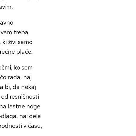
avim.
žavno
i vam treba
 ki živi samo
prečne plače.
 očmi, ko sem
čo rada, naj
a bi, da nekaj
 od resničnosti
 na lastne noge
redlaga, naj dela
ihodnosti v času,