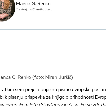
Manca G. Renko
O avtorju_ici
Članki
Podkasti
anca G. Renko (foto: Miran Juršič)
ratkim sem prejela prijazno pismo evropske posla
i k pisanju prispevka za knjigo o prihodnosti Evrope,
»v evropskem letu državljanov in času, ko se zdi, d