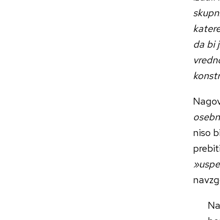
skupn
katere
da bi 
vredno
konstr
Nagovo
osebn
niso 
prebit
»uspe
navzg
Na