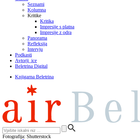
Seznami
Kolumna
Kritike
Kritika
Impresije s platna
Impresije z odra
Panorama
Refleksija
Intervju
Podkasti
Avtorji_ice
Beletrina Digital
Knjigarna Beletrina
Fotografija: Shutterstock