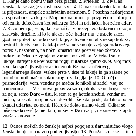
1. Kar je dano komu v last brez plačila. 2. Pridelek. 3. Žival ali
ženska, ki se zažge v čast božanstvu. 4. Danajsko
dar
ilo, ki ni dano
iz prijaznosti, ampak z zahrbtnim namenom. 5. Posebna na
dar
jenost
ali sposobnost za kaj. 6. Moj mož na primer je povprečno na
dar
jen
odvetnik, dolgočasen kot palica za fižol in privlačen kot zelenja
dar
.
7. Razumem ga, vem, da je odraščal v precej nerado
dar
nem okolju
zasavske družine, ki jo je njegov oče, ka
dar
mu je uspelo skozi
gostilno prilesti iz ru
dar
ske luknje, subvencioniral z nekaj drobiža,
pestmi in kletvicami. 8. Moj mož se ne sramuje svojega ru
dar
skega
porekla, nasprotno, na nočni omarici ima postavljeno očetovo
ru
dar
sko čelado z vgrajeno varnostno svetilko. V čeladi so tri
luknje, narejene s kovinskimi roglji ru
dar
ske špirovke. 9. Moj mož
z veliko spoštljivostjo vsak teden obriše prah z očetovega
legen
dar
nega šlema, vtakne prste v tiste tri luknje in ga zažene po
hodniku proti mačku kakor kroglo za kegljanje. 10. Otročja
prismo
dar
ija, vem, ven
dar
pa mačka še nikoli ni zadel, vsaj ne
namenoma. 11. V stanovanju živiva sama, otroka se ne brigata več
za naju, samo
Dar
e – tisti, ki sem se ga hotela znebiti, vendar mi
moški, ki je zdaj moj mož, ni dovolil – še kdaj pride, da lahko potem
skupaj u
dar
jata po meni. Hčere že dolgo nismo videli. Odkar se
piše Giz
dar
ević (z mehkim) in živi v
Dar
uvarju, ne sme več stopiti
vnaše stanovanje.
12. Odnos moških do žensk je najbrž pogojen z
dar
vinistično vlogo
ženske in njeno naravno podredljivostjo. 13. Položaja ženske na tem