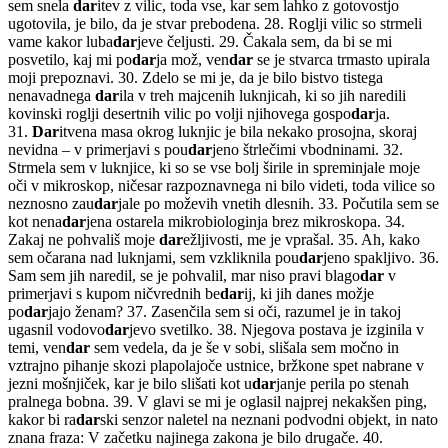
sem snela
dar
itev z vilic, toda vse, kar sem lahko z gotovostjo
ugotovila, je bilo, da je stvar prebodena. 28. Roglji vilic so strmeli
vame kakor luba
dar
jeve čeljusti. 29. Čakala sem, da bi se mi
posvetilo, kaj mi po
dar
ja mož, ven
dar
se je stvarca trmasto upirala
moji prepoznavi. 30. Zdelo se mi je, da je bilo bistvo tistega
nenavadnega
dar
ila v treh majcenih luknjicah, ki so jih naredili
kovinski roglji desertnih vilic po volji njihovega gospo
dar
ja.
31.
Dar
itvena masa okrog luknjic je bila nekako prosojna, skoraj
nevidna – v primerjavi s pou
dar
jeno štrlečimi vbodninami. 32.
Strmela sem v luknjice, ki so se vse bolj širile in spreminjale moje
oči v mikroskop, ničesar razpoznavnega ni bilo videti, toda vilice so
neznosno zau
dar
jale po moževih vnetih dlesnih. 33. Počutila sem se
kot nena
dar
jena ostarela mikrobiologinja brez mikroskopa. 34.
Zakaj ne pohvališ moje
dar
ežljivosti, me je vprašal. 35. Ah, kako
sem očarana nad luknjami, sem vzkliknila pou
dar
jeno spakljivo. 36.
Sam sem jih naredil, se je pohvalil, mar niso pravi blago
dar
v
primerjavi s kupom ničvrednih be
dar
ij, ki jih danes možje
po
dar
jajo ženam? 37. Zasenčila sem si oči, razumel je in takoj
ugasnil vodovo
dar
jevo svetilko. 38. Njegova postava je izginila v
temi, ven
dar
sem vedela, da je še v sobi, slišala sem močno in
vztrajno pihanje skozi plapolajoče ustnice, bržkone spet nabrane v
jezni mošnjiček, kar je bilo slišati kot u
dar
janje perila po stenah
pralnega bobna. 39. V glavi se mi je oglasil najprej nekakšen ping,
kakor bi ra
dar
ski senzor naletel na neznani podvodni objekt, in nato
znana fraza: V začetku najinega zakona je bilo drugače. 40.