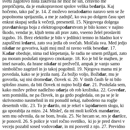
svetu zagotovo nista zakrivila ne mož ne sin, čeravno me
prepričujeta, da je enakopravnost spolov velika be
dar
ija. Kaj
hočemo, tako pač je. 14. Z moževo nerado
dar
no naravo sem se že
popolnoma sprijaznila, a me je zadnjič, ko sva po dolgem času spet
enkrat skupaj sedla k večerji, presenetil. 15. Njegovega dolgega
prav
dar
skega boja z elektrogospo
dar
stvom je bilo konec v najino
škodo, vendar je, kljub temu ali prav zato, vseeno želel proslaviti
izgubo. 16. Brez elektrike je bilo v jedilnici temno in hladno kot v
zapuščeni le
dar
ni, zato sva jedla ob svečah. Molčala sva. Med jedjo
nik
dar
ne govoriva, kajti moj mož ni ravno velik bese
dar
. 17.
Ka
dar
obeduje, nima rad klepetanja, še radia ne smem prižgati, zato
pa moram poslušati njegovo cmokanje. 18. Ko je bil še majhen, je
imel navado, da hrane nik
dar
ni prežvečil, ampak je vanjo samo
simbolično zagrizel in jo takoj pogoltnil. 19. Njegova mama mi je
povedala, kako se je jezila nanj. Za božjo voljo, Boži
dar
, mu je
govorila, saj nisi drome
dar
, človek si. 20. V tistih časih še ni bilo
splošno znano, da biti človek ni nujno božji
dar
. 21. Poslušala sem,
kako možev pribor nadležno u
dar
ja ob rob krožnika. 22. Gove
dar
,
sem pomislila, ne pa človek, in ga grdo pogledala, on pa se je le
skrivnostno nasmehnil in mi ponudil nekaj, nabodeno na roglje
desertnih vilic. 23. To je
dar
ilo, mi je rekel v lapi
dar
nem slogu, ki
ga uporablja za mizo. 24. Misleč, da mi moli košček man
dar
ine,
sem mu odvrnila, da ne bom, hvala. 25. Ne hecam se, res je
dar
ilce,
je ponovil. 26. S police je vzel ročno svetilko, ki jo je pred dnevi v
veceju pozabil sosed vodovo
dar
, in mi posvetil z njo. 27. Previdno