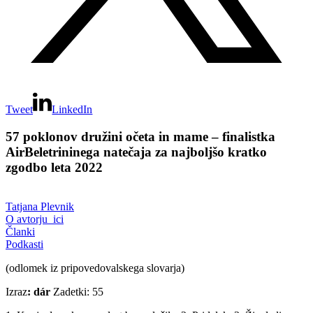
Tweet
LinkedIn
57 poklonov družini očeta in mame – finalistka
AirBeletrininega natečaja za najboljšo kratko
zgodbo leta 2022
Tatjana Plevnik
O avtorju_ici
Članki
Podkasti
(odlomek iz pripovedovalskega slovarja)
Izraz
: dár
Zadetki: 55