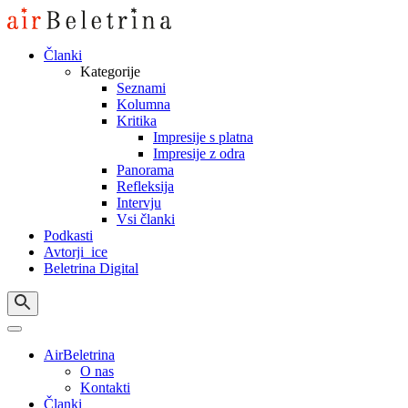
Skip
to
content
Članki
Kategorije
Seznami
Kolumna
Kritika
Impresije s platna
Impresije z odra
Panorama
Refleksija
Intervju
Vsi članki
Podkasti
Avtorji_ice
Beletrina Digital
AirBeletrina
O nas
Kontakti
Članki