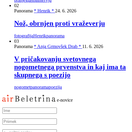
branje
glasba
intervju
02
Panorama
* Henrik *
24. 6. 2026
Nož, obrnjen proti vraževerju
fotografija
Henrik
panorama
03
Panorama
* Anja Grmovšek Drab *
11. 6. 2026
V pričakovanju svetovnega
nogometnega prvenstva in kaj ima ta
skupnega s poezijo
nogomet
panorama
poezija
e-novice