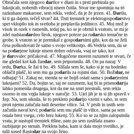
Obračala sem njegovo
dar
ilce v dlani in s prsti prebirala po
luknjicah, nobenih vibracij nisem čutila. Stvar me spominja na tri
razkuhane makarone, sem rekla, vedoč, da je že jezen. 41.
Dar
ilu,
ki ti ga dajem, rečeš stvar? 44. Tisti trenutek je elektrogospo
dar
stvo
spet vklopilo tok in svetloba je preplavila jedilnico. 45. Moj mož je
visok in ozek v ramenih, tedaj pa, ko se je obrnil k vratom, se mi je
zdel nadstan
dar
dno širok, njegove poteze pa ru
dar
sko temačne in
grobe, k vratom se je premikal z gospo
dar
nimi gibi, kot da ne želi
česa poškodovati že samo s svojo velikostjo. 46.Vedela sem, da se
na po
dar
jene luknje nisem dobro odzvala, vsaj ne tako, kot
je
dar
ovalec pričakoval. 47. Mogočene morem razumeti te stvari, če
me gledaš kot kak žan
dar
, sem pripomnila. 48. On pa nazaj: V
redu,
Dar
ka, še žal ti bo. 49. Slišala sem še, kako si je na hodniku
oblačil plašč, ki sem mu ga po
dar
ila za rojstni dan. 50. Boži
dar,
ne
odhajaj! 51. Zakaj ne, menda se ne bojiš ostati sama s po
dar
jenimi
luknjami? 52. Da, bojim se, saj ne razumem, kaj bi ta prismo
dar
ija
lahko pomenila drugega, kot da me na smrt prestraši, sem rekla
osorno in mu vrgla luknje v naročje. 53. Ujel jih je in si jih spravil v
žep. Na, sem siknila, še to prekleto piz
dar
ijo vzemi s sabo, in sem
proti njemu zalučala tudi desertne vilice. 54. V prsih in ustih sem
začutila naval krvi; po
dar
ila sem mu plašč in vilice, sama pa sem
ostala brez vsega, celo brez lukenj. 55. Ko so se za njim zaloputnila
vrata, je nastopil trenutek tišine, nato pa sem zaslišala znano
razbijanje po stenah. Prekleta baba, kam si dala mojo svetilko, je
tulil sosed Rasto
dar
na svojo ženo.