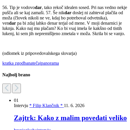
56. Tip je vodovo
dar
, tako rekoč idealen sosed. Pri nas vedno nekje
pušča ali se kaj zamaši. 57. Še nik
dar
doslej ni zahteval plačila od
moža (človek nikoli ne ve, kdaj bo potreboval odvetnika),
ven
dar
pa bi zdaj lahko denar terjal od mene. V moji denarnici je
luknja. Kako naj mu plačam? Ko bi vsaj imela še kakšno od tistih
lukenj, ki sem jih nepremišljeno zmetala v moža. Skrila bi se vanjo.
(odlomek iz pripovedovalskega slovarja)
kratka zgodba
natečaj
panorama
Najbolj brano
01
Intervju
* Filip Klančnik *
11. 6. 2026
Zajtrk: Kako z malim povedati veliko