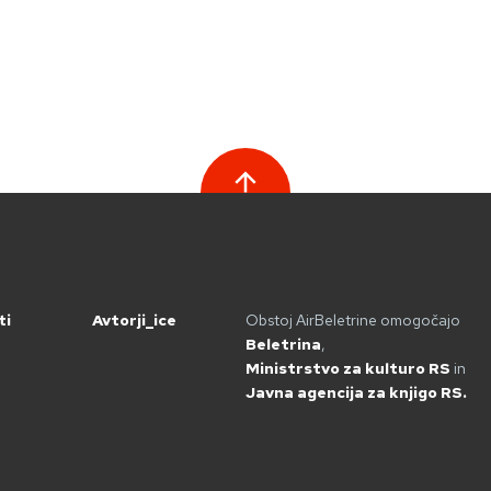
ti
Avtorji_ice
Obstoj AirBeletrine omogočajo
Beletrina
,
Ministrstvo za kulturo RS
in
Javna agencija za knjigo RS.