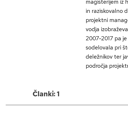
magisterijem iz h
in raziskovalno 
projektni manage
vodja izobražev
2007-2017 pa je 
sodelovala pri št
deležnikov ter ja
področja projek
Članki: 1