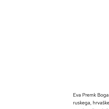
Skip
to
content
Eva Premk Bogata
ruskega, hrvaške