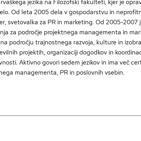
rvaškega jezika na Filozofski fakulteti, kjer je opr
delo. Od leta 2005 dela v gospodarstvu in neprofit
r, svetovalka za PR in marketing. Od 2005-2007 j
anja za področje projektnega managementa in mark
na področju trajnostnega razvoja, kulture in izobr
evilnih projektih, organizaciji dogodkov in koordinaci
vnosti. Aktivno govori sedem jezikov in ima več cert
tnega managementa, PR in poslovnih vsebin.