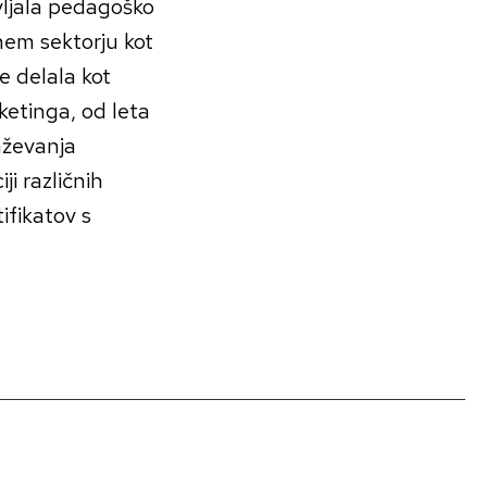
avljala pedagoško
nem sektorju kot
e delala kot
etinga, od leta
aževanja
ji različnih
ifikatov s