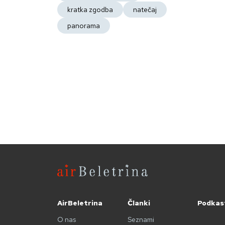
kratka zgodba
natečaj
panorama
AirBeletrina
Članki
Podkas
O nas
Seznami