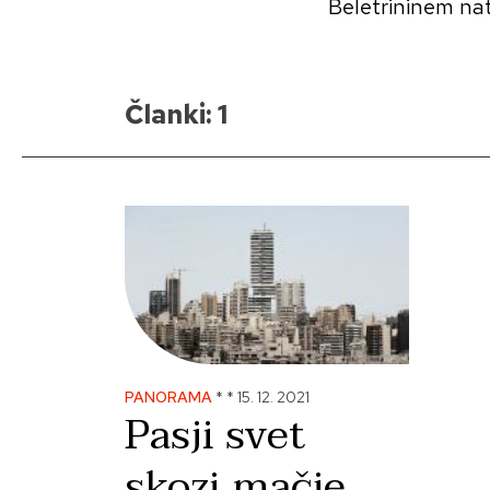
Beletrininem nat
Članki: 1
PANORAMA
*
*
15. 12. 2021
Pasji svet
skozi mačje