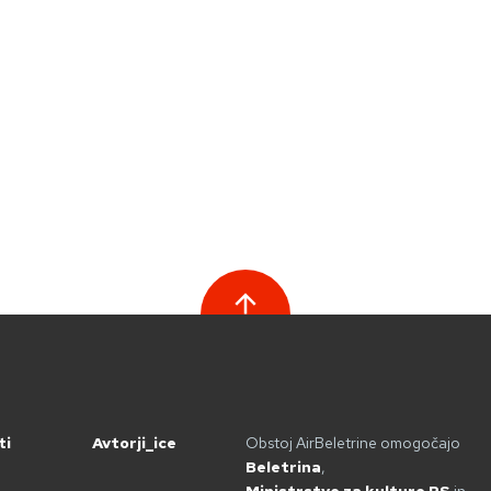
ti
Avtorji_ice
Obstoj AirBeletrine omogočajo
Beletrina
,
Ministrstvo za kulturo RS
in