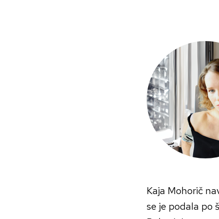
Skip
to
content
Kaja Mohorič navd
se je podala po š