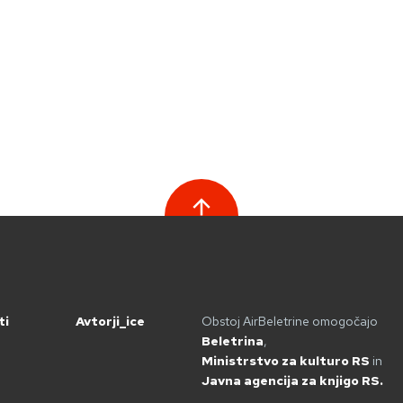
ti
Avtorji_ice
Obstoj AirBeletrine omogočajo
Beletrina
,
Ministrstvo za kulturo RS
in
Javna agencija za knjigo RS.