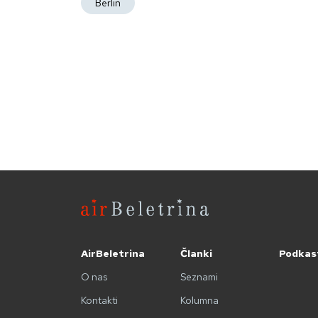
Berlin
AirBeletrina
Članki
Podkas
O nas
Seznami
Kontakti
Kolumna