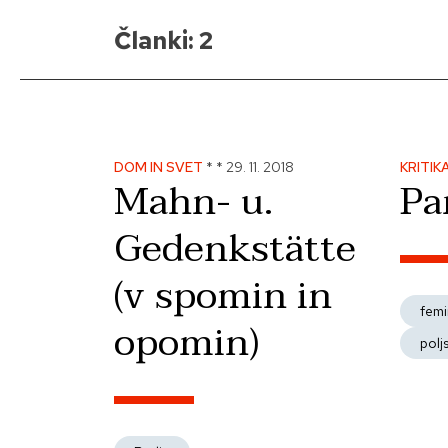
Članki: 2
DOM IN SVET
*
*
29. 11. 2018
KRITIK
Mahn- u.
Pa
Gedenkstätte
(v spomin in
femi
opomin)
polj