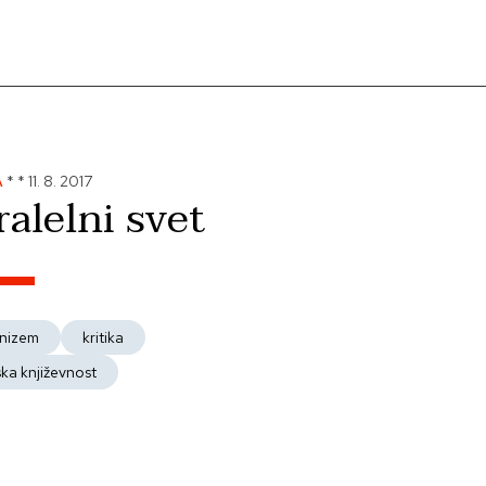
A
*
*
11. 8. 2017
ralelni svet
nizem
kritika
ska književnost