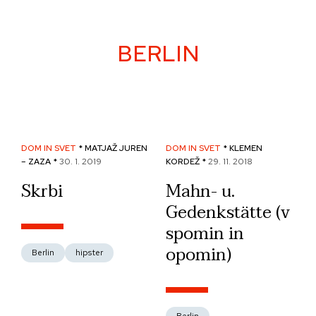
Skip
to
content
BERLIN
DOM IN SVET
* MATJAŽ JUREN
DOM IN SVET
* KLEMEN
– ZAZA *
30. 1. 2019
KORDEŽ *
29. 11. 2018
Skrbi
Mahn- u.
Gedenkstätte (v
spomin in
opomin)
Berlin
hipster