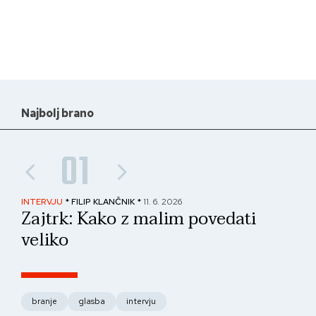
Najbolj brano
01
INTERVJU
* FILIP KLANČNIK *
11. 6. 2026
PAN
Zajtrk: Kako z malim povedati
No
veliko
fo
branje
glasba
intervju