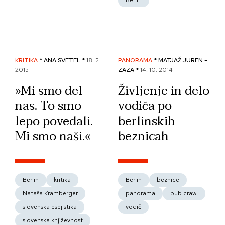
Berlin
KRITIKA
* ANA SVETEL *
18. 2.
PANORAMA
* MATJAŽ JUREN –
2015
ZAZA *
14. 10. 2014
»Mi smo del
Življenje in delo
nas. To smo
vodiča po
lepo povedali.
berlinskih
Mi smo naši.«
beznicah
Berlin
kritika
Berlin
beznice
Nataša Kramberger
panorama
pub crawl
slovenska esejistika
vodič
slovenska književnost