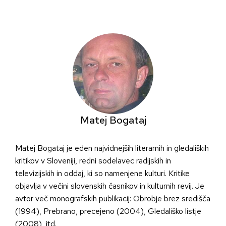
Skip
to
content
Matej Bogataj
Matej Bogataj je eden najvidnejših literarnih in gledaliških
kritikov v Sloveniji, redni sodelavec radijskih in
televizijskih in oddaj, ki so namenjene kulturi. Kritike
objavlja v večini slovenskih časnikov in kulturnih revij. Je
avtor več monografskih publikacij: Obrobje brez središča
(1994), Prebrano, precejeno (2004), Gledališko listje
(2008), itd.