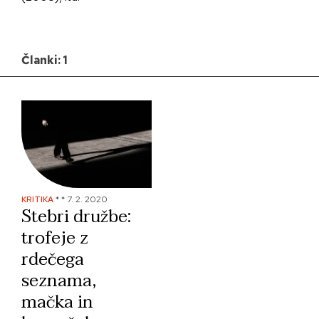
Članki: 1
KRITIKA
*
*
7. 2. 2020
Stebri družbe:
trofeje z
rdečega
seznama,
mačka in