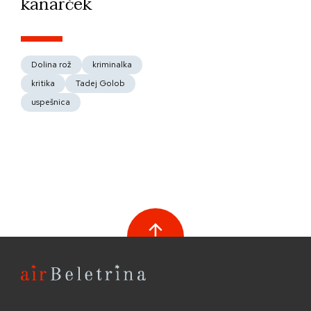
kanarček
Dolina rož
kriminalka
kritika
Tadej Golob
uspešnica