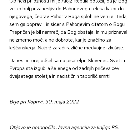
Ob neki priložnosti mi je Alojz Rebula potožil, da je Bog
veliko bolj prizanesljiv do Pahorjevega telesa kakor do
njegovega, čeprav Pahor v Boga sploh ne veruje. Tedaj
sem ga popravil, in sicer s Pahorjevim citatom o Bogu.
Prepričan je bil namreč, da Bog obstaja, in mu priznaval
neizmerno moč, a ne dobrote, kar je značilno za
krščanskega. Najbrž zaradi različne medvojne izkušnje.
Danes ni torej odšel samo pisatelj in Slovenec. Svet in
Evropa sta izgubila še enega od zadnjih pričevalcev
dvajsetega stoletja in nacističnih taborišč smrti.
Brje pri Koprivi, 30. maja 2022
Objavo je omogočila Javna agencija za knjigo RS
.