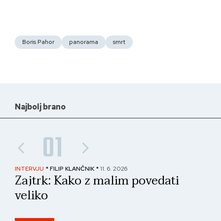
Boris Pahor
panorama
smrt
Najbolj brano
01
INTERVJU
* FILIP KLANČNIK *
11. 6. 2026
PAN
Zajtrk: Kako z malim povedati
No
veliko