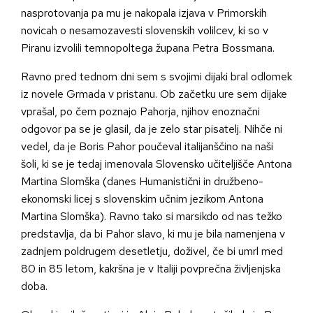
nasprotovanja pa mu je nakopala izjava v Primorskih
novicah o nesamozavesti slovenskih volilcev, ki so v
Piranu izvolili temnopoltega župana Petra Bossmana.
Ravno pred tednom dni sem s svojimi dijaki bral odlomek
iz novele Grmada v pristanu. Ob začetku ure sem dijake
vprašal, po čem poznajo Pahorja, njihov enoznačni
odgovor pa se je glasil, da je zelo star pisatelj. Nihče ni
vedel, da je Boris Pahor poučeval italijanščino na naši
šoli, ki se je tedaj imenovala Slovensko učiteljišče Antona
Martina Slomška (danes Humanistični in družbeno-
ekonomski licej s slovenskim učnim jezikom Antona
Martina Slomška). Ravno tako si marsikdo od nas težko
predstavlja, da bi Pahor slavo, ki mu je bila namenjena v
zadnjem poldrugem desetletju, doživel, če bi umrl med
80 in 85 letom, kakršna je v Italiji povprečna življenjska
doba.