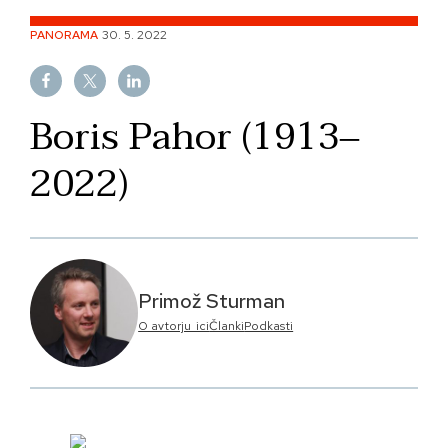
Skip
PANORAMA
30. 5. 2022
to
content
Boris Pahor (1913‒
2022)
Primož Sturman
O avtorju_ici
Članki
Podkasti