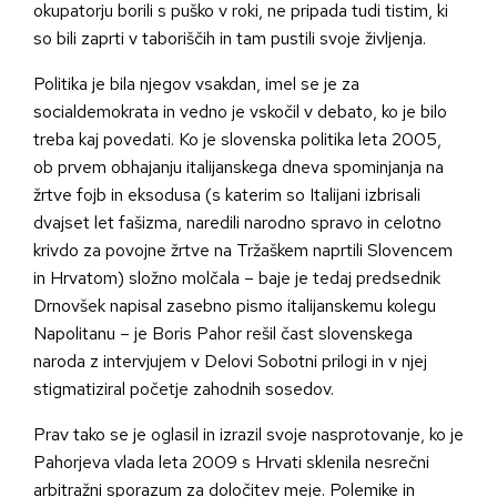
okupatorju borili s puško v roki, ne pripada tudi tistim, ki
so bili zaprti v taboriščih in tam pustili svoje življenja.
Politika je bila njegov vsakdan, imel se je za
socialdemokrata in vedno je vskočil v debato, ko je bilo
treba kaj povedati. Ko je slovenska politika leta 2005,
ob prvem obhajanju italijanskega dneva spominjanja na
žrtve fojb in eksodusa (s katerim so Italijani izbrisali
dvajset let fašizma, naredili narodno spravo in celotno
krivdo za povojne žrtve na Tržaškem naprtili Slovencem
in Hrvatom) složno molčala – baje je tedaj predsednik
Drnovšek napisal zasebno pismo italijanskemu kolegu
Napolitanu – je Boris Pahor rešil čast slovenskega
naroda z intervjujem v Delovi Sobotni prilogi in v njej
stigmatiziral početje zahodnih sosedov.
Prav tako se je oglasil in izrazil svoje nasprotovanje, ko je
Pahorjeva vlada leta 2009 s Hrvati sklenila nesrečni
arbitražni sporazum za določitev meje. Polemike in