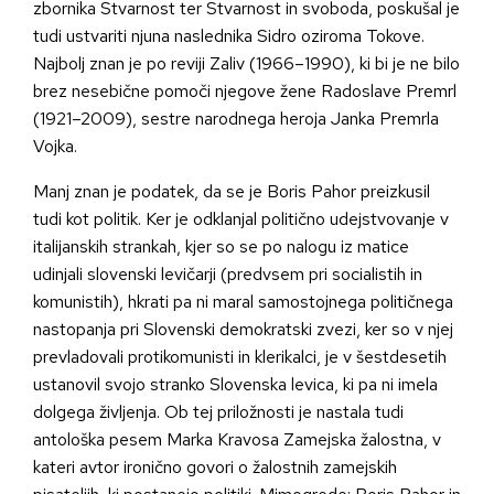
zbornika Stvarnost ter Stvarnost in svoboda, poskušal je
tudi ustvariti njuna naslednika Sidro oziroma Tokove.
Najbolj znan je po reviji Zaliv (1966–1990), ki bi je ne bilo
brez nesebične pomoči njegove žene Radoslave Premrl
(1921–2009), sestre narodnega heroja Janka Premrla
Vojka.
Manj znan je podatek, da se je Boris Pahor preizkusil
tudi kot politik. Ker je odklanjal politično udejstvovanje v
italijanskih strankah, kjer so se po nalogu iz matice
udinjali slovenski levičarji (predvsem pri socialistih in
komunistih), hkrati pa ni maral samostojnega političnega
nastopanja pri Slovenski demokratski zvezi, ker so v njej
prevladovali protikomunisti in klerikalci, je v šestdesetih
ustanovil svojo stranko Slovenska levica, ki pa ni imela
dolgega življenja. Ob tej priložnosti je nastala tudi
antološka pesem Marka Kravosa Zamejska žalostna, v
kateri avtor ironično govori o žalostnih zamejskih