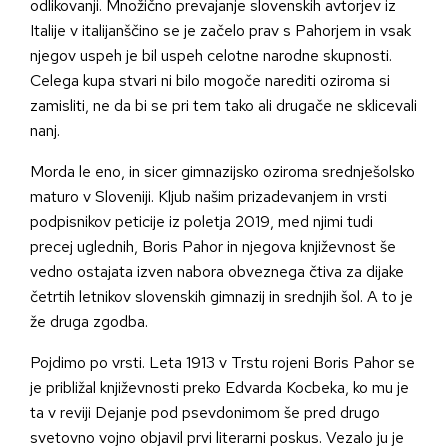
odlikovanji. Množično prevajanje slovenskih avtorjev iz
Italije v italijanščino se je začelo prav s Pahorjem in vsak
njegov uspeh je bil uspeh celotne narodne skupnosti.
Celega kupa stvari ni bilo mogoče narediti oziroma si
zamisliti, ne da bi se pri tem tako ali drugače ne sklicevali
nanj.
Morda le eno, in sicer gimnazijsko oziroma srednješolsko
maturo v Sloveniji. Kljub našim prizadevanjem in vrsti
podpisnikov peticije iz poletja 2019, med njimi tudi
precej uglednih, Boris Pahor in njegova književnost še
vedno ostajata izven nabora obveznega čtiva za dijake
četrtih letnikov slovenskih gimnazij in srednjih šol. A to je
že druga zgodba.
Pojdimo po vrsti. Leta 1913 v Trstu rojeni Boris Pahor se
je približal književnosti preko Edvarda Kocbeka, ko mu je
ta v reviji Dejanje pod psevdonimom še pred drugo
svetovno vojno objavil prvi literarni poskus. Vezalo ju je