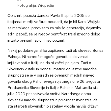
Fotografija: Wikipedia
Ob smrti papeža Janeza Pavla II. aprila 2005 so
italijanski mediji večkrat poudarili, da je bil Karol Wojtyła
za marsikoga, predvsem za mlajšo generacijo, dejansko
edini papež, saj je njegov pontifikat trajal izredno dolgo
in zato prejšnjih sploh niso poznali.
Nekaj podobnega lahko zapišemo tudi ob slovesu Borisa
Pahorja. Ni namreč mogoče govoriti o slovenski
književnosti v Italiji, ne da bi začeli pri njem. Tudi o
Slovencih v Italiji in odnosu matice do lastne narodne
skupnosti se je v osrednjeslovenskih medijih največ
govorilo okrog Pahorjevega rojstnega dne 26. avgusta.
Predsednika Slovenije in Italije Pahor in Mattarella sta
julija 2020 prisostvovala vrnitvi Narodnega doma
slovenski narodni skupnosti in priložnost izkoristila, da
sta starosti slovenskih pisateljev vročila najvišji državni