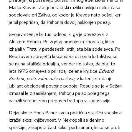
pisateljih, ki postanejo politiki. Mimogrede: Boris Pahor in
Marko Kravos sta generacijski razliki navkljub nekaj časa
sodelovala pri Zalivu, od koder je Kravos nato odšel, ker
je bil prepričan, da Pahor ni dovolj naklonjen poeziji.
Svojevrsten je bil tudi odnos, ki ga je povezoval z
Alojzom Rebulo. Pri zgoraj omenjenih zbornikih, ki so
izhajali v Trstu v petdesetih letih, sta bila sodelavca. Po
Rebulovem sprejetju krščanstva oziroma katolištva so
se njuna stališča oddaljila, vendar ne toliko, da bi ju to
leta 1975 omejevalo pri izdaji zelene knjižice
Edvard
Kocbek, pričevalec našega časa
, v kateri je tedanji
jubilant obelodanil povojne poboje. Rebula se je v Sežani
izmazal le z zaslišanjem, Pahorju pa so poleg tega
naložili še enoletno prepoved vstopa v Jugoslavijo.
Dejansko je Boris Pahor svoja politična stališča vseskozi
izražal skozi književnost. V Nekropoli se denimo
sprašuje, zakaj ista čast kakor partizanom, ki so se proti