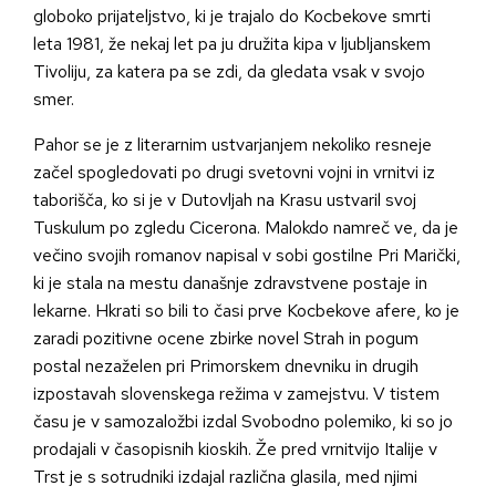
globoko prijateljstvo, ki je trajalo do Kocbekove smrti
leta 1981, že nekaj let pa ju družita kipa v ljubljanskem
Tivoliju, za katera pa se zdi, da gledata vsak v svojo
smer.
Pahor se je z literarnim ustvarjanjem nekoliko resneje
začel spogledovati po drugi svetovni vojni in vrnitvi iz
taborišča, ko si je v Dutovljah na Krasu ustvaril svoj
Tuskulum po zgledu Cicerona. Malokdo namreč ve, da je
večino svojih romanov napisal v sobi gostilne Pri Marički,
ki je stala na mestu današnje zdravstvene postaje in
lekarne. Hkrati so bili to časi prve Kocbekove afere, ko je
zaradi pozitivne ocene zbirke novel Strah in pogum
postal nezaželen pri Primorskem dnevniku in drugih
izpostavah slovenskega režima v zamejstvu. V tistem
času je v samozaložbi izdal Svobodno polemiko, ki so jo
prodajali v časopisnih kioskih. Že pred vrnitvijo Italije v
Trst je s sotrudniki izdajal različna glasila, med njimi