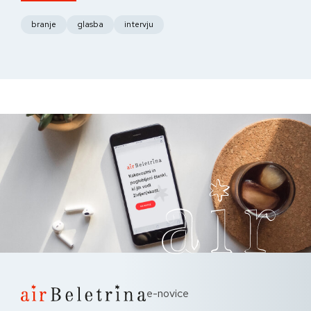
fo
branje
glasba
intervju
e-novice