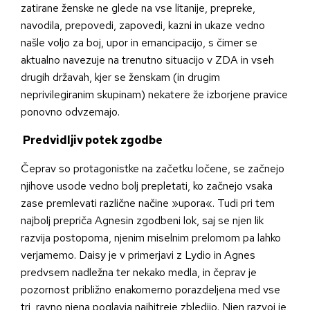
zatirane ženske ne glede na vse litanije, prepreke,
navodila, prepovedi, zapovedi, kazni in ukaze vedno
našle voljo za boj, upor in emancipacijo, s čimer se
aktualno navezuje na trenutno situacijo v ZDA in vseh
drugih državah, kjer se ženskam (in drugim
neprivilegiranim skupinam) nekatere že izborjene pravice
ponovno odvzemajo.
Predvidljiv potek zgodbe
Čeprav so protagonistke na začetku ločene, se začnejo
njihove usode vedno bolj prepletati, ko začnejo vsaka
zase premlevati različne načine »upora«. Tudi pri tem
najbolj prepriča Agnesin zgodbeni lok, saj se njen lik
razvija postopoma, njenim miselnim prelomom pa lahko
verjamemo. Daisy je v primerjavi z Lydio in Agnes
predvsem nadležna ter nekako medla, in čeprav je
pozornost približno enakomerno porazdeljena med vse
tri, ravno njena poglavja najhitreje zbledijo. Njen razvoj je