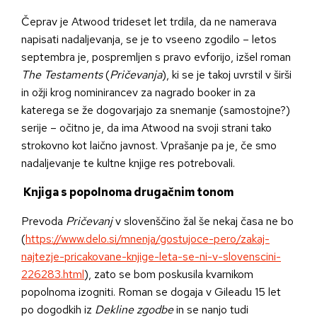
Čeprav je Atwood trideset let trdila, da ne namerava
napisati nadaljevanja, se je to vseeno zgodilo – letos
septembra je, pospremljen s pravo evforijo, izšel roman
The Testaments
(
Pričevanja
), ki se je takoj uvrstil v širši
in ožji krog nominirancev za nagrado booker in za
katerega se že dogovarjajo za snemanje (samostojne?)
serije – očitno je, da ima Atwood na svoji strani tako
strokovno kot laično javnost. Vprašanje pa je, če smo
nadaljevanje te kultne knjige res potrebovali.
Knjiga s popolnoma drugačnim tonom
Prevoda
Pričevanj
v slovenščino žal še nekaj časa ne bo
(
https://www.delo.si/mnenja/gostujoce-pero/zakaj-
najtezje-pricakovane-knjige-leta-se-ni-v-slovenscini-
226283.html
), zato se bom poskusila kvarnikom
popolnoma izogniti. Roman se dogaja v Gileadu 15 let
po dogodkih iz
Dekline zgodbe
in se nanjo tudi