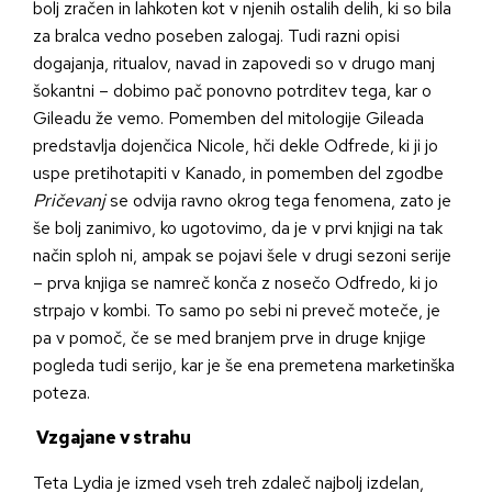
bolj zračen in lahkoten kot v njenih ostalih delih, ki so bila
za bralca vedno poseben zalogaj. Tudi razni opisi
dogajanja, ritualov, navad in zapovedi so v drugo manj
šokantni – dobimo pač ponovno potrditev tega, kar o
Gileadu že vemo. Pomemben del mitologije Gileada
predstavlja dojenčica Nicole, hči dekle Odfrede, ki ji jo
uspe pretihotapiti v Kanado, in pomemben del zgodbe
Pričevanj
se odvija ravno okrog tega fenomena, zato je
še bolj zanimivo, ko ugotovimo, da je v prvi knjigi na tak
način sploh ni, ampak se pojavi šele v drugi sezoni serije
– prva knjiga se namreč konča z nosečo Odfredo, ki jo
strpajo v kombi. To samo po sebi ni preveč moteče, je
pa v pomoč, če se med branjem prve in druge knjige
pogleda tudi serijo, kar je še ena premetena marketinška
poteza.
Vzgajane v strahu
Teta Lydia je izmed vseh treh zdaleč najbolj izdelan,