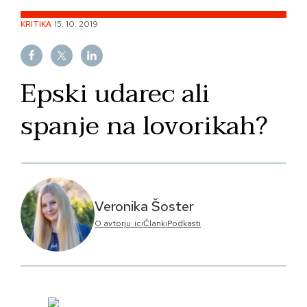
Skip
KRITIKA
15. 10. 2019
to
content
Epski udarec ali
spanje na lovorikah?
Veronika Šoster
O avtorju_ici
Članki
Podkasti