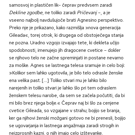
samosvoj in plastičen lik– čeprav predvsem zaradi
Dekline zgodbe
, ne toliko zaradi
Pričevanj
–, a je
vseeno najbolj navdušujoče brati Agnesino perspektivo.
Preko nje je prikazano, kako razmišlja »nova generacija
Gileada«, torej otrok, ki drugega od obstoječega stanja
ne pozna. Uradno vzgojo izvajajo tete, ki dekleta učijo
spodobnosti, imenujejo jih dragocene cvetice – dokler
se njihovo telo ne začne spreminjati in postane nevarno
za moške. Agnes se lastnega telesa sramuje in celo boji:
»Kolikor sem lahko ugotovila, je bilo telo odrasle ženske
ena velika past. […] Toliko stvari mu je lahko bilo
narejenih in toliko stvari je lahko šlo pri tem odraslem
ženskem telesu narobe, da sem se začela počutiti, da bi
mi bilo brez njega bolje.« Čeprav naj bi šlo za cenjene
cvetice Gileada, so vzgajane v strahu; bojijo se branja,
ker ga njihovi ženski možgani gotovo ne bi prenesli, bojijo
se ugovarjanja in lastnega angažmaja zaradi strogih in
neizprosnih kazni, o njih imajo celo izštevanke.