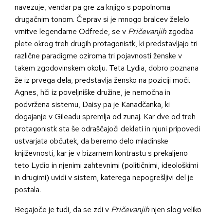
navezuje, vendar pa gre za knjigo s popolnoma
drugačnim tonom. Čeprav si je mnogo bralcev želelo
vrnitve legendarne Odfrede, se v
Pričevanjih
zgodba
plete okrog treh drugih protagonistk, ki predstavljajo tri
različne paradigme oziroma tri pojavnosti ženske v
takem zgodovinskem okolju. Teta Lydia, dobro poznana
že iz prvega dela, predstavlja žensko na poziciji moči.
Agnes, hči iz poveljniške družine, je nemočna in
podvržena sistemu, Daisy pa je Kanadčanka, ki
dogajanje v Gileadu spremlja od zunaj. Kar dve od treh
protagonistk sta še odraščajoči dekleti in njuni pripovedi
ustvarjata občutek, da beremo delo mladinske
književnosti, kar je v bizarnem kontrastu s prekaljeno
teto Lydio in njenimi zahtevnimi (političnimi, ideološkimi
in drugimi) uvidi v sistem, katerega nepogrešljivi del je
postala.
Begajoče je tudi, da se zdi v
Pričevanjih
njen slog veliko