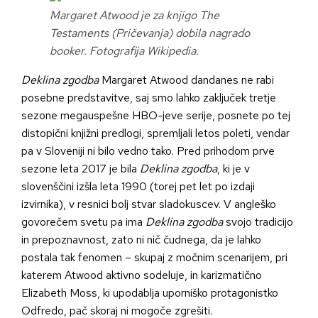
Margaret Atwood je za knjigo The
Testaments (Pričevanja) dobila nagrado
booker. Fotografija Wikipedia.
Deklina zgodba
Margaret Atwood dandanes ne rabi
posebne predstavitve, saj smo lahko zaključek tretje
sezone megauspešne HBO-jeve serije, posnete po tej
distopični knjižni predlogi, spremljali letos poleti, vendar
pa v Sloveniji ni bilo vedno tako. Pred prihodom prve
sezone leta 2017 je bila
Deklina zgodba
, ki je v
slovenščini izšla leta 1990 (torej pet let po izdaji
izvirnika), v resnici bolj stvar sladokuscev. V angleško
govorečem svetu pa ima
Deklina zgodba
svojo tradicijo
in prepoznavnost, zato ni nič čudnega, da je lahko
postala tak fenomen – skupaj z močnim scenarijem, pri
katerem Atwood aktivno sodeluje, in karizmatično
Elizabeth Moss, ki upodablja uporniško protagonistko
Odfredo, pač skoraj ni mogoče zgrešiti.