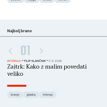
Najbolj brano
01
INTERVJU
* FILIP KLANČNIK *
11. 6. 2026
PAN
Zajtrk: Kako z malim povedati
No
veliko
fo
branje
glasba
intervju