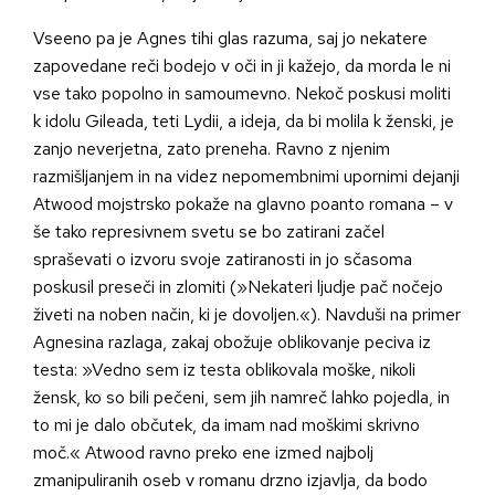
Vseeno pa je Agnes tihi glas razuma, saj jo nekatere
zapovedane reči bodejo v oči in ji kažejo, da morda le ni
vse tako popolno in samoumevno. Nekoč poskusi moliti
k idolu Gileada, teti Lydii, a ideja, da bi molila k ženski, je
zanjo neverjetna, zato preneha. Ravno z njenim
razmišljanjem in na videz nepomembnimi upornimi dejanji
Atwood mojstrsko pokaže na glavno poanto romana – v
še tako represivnem svetu se bo zatirani začel
spraševati o izvoru svoje zatiranosti in jo sčasoma
poskusil preseči in zlomiti (»Nekateri ljudje pač nočejo
živeti na noben način, ki je dovoljen.«). Navduši na primer
Agnesina razlaga, zakaj obožuje oblikovanje peciva iz
testa: »Vedno sem iz testa oblikovala moške, nikoli
žensk, ko so bili pečeni, sem jih namreč lahko pojedla, in
to mi je dalo občutek, da imam nad moškimi skrivno
moč.« Atwood ravno preko ene izmed najbolj
zmanipuliranih oseb v romanu drzno izjavlja, da bodo