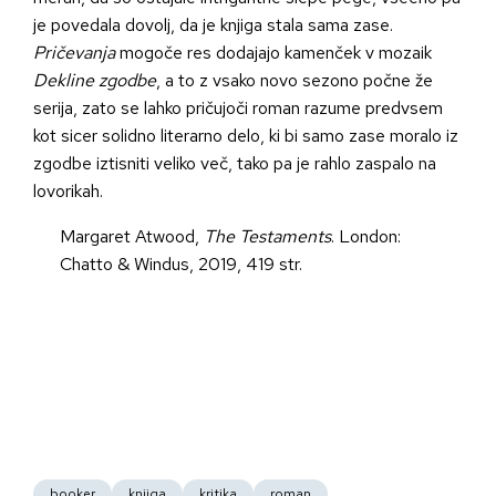
je povedala dovolj, da je knjiga stala sama zase.
Pričevanja
mogoče res dodajajo kamenček v mozaik
Dekline zgodbe
, a to z vsako novo sezono počne že
serija, zato se lahko pričujoči roman razume predvsem
kot sicer solidno literarno delo, ki bi samo zase moralo iz
zgodbe iztisniti veliko več, tako pa je rahlo zaspalo na
lovorikah.
Margaret Atwood,
The Testaments
. London:
Chatto & Windus, 2019, 419 str.
booker
knjiga
kritika
roman