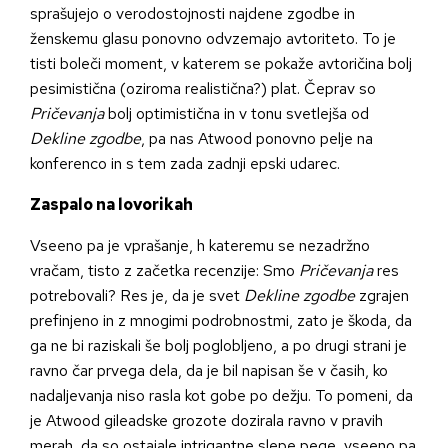
sprašujejo o verodostojnosti najdene zgodbe in
ženskemu glasu ponovno odvzemajo avtoriteto. To je
tisti boleči moment, v katerem se pokaže avtoričina bolj
pesimistična (oziroma realistična?) plat. Čeprav so
Pričevanja
bolj optimistična in v tonu svetlejša od
Dekline zgodbe
, pa nas Atwood ponovno pelje na
konferenco in s tem zada zadnji epski udarec.
Zaspalo na lovorikah
Vseeno pa je vprašanje, h kateremu se nezadržno
vračam, tisto z začetka recenzije: Smo
Pričevanja
res
potrebovali? Res je, da je svet
Dekline zgodbe
zgrajen
prefinjeno in z mnogimi podrobnostmi, zato je škoda, da
ga ne bi raziskali še bolj poglobljeno, a po drugi strani je
ravno čar prvega dela, da je bil napisan še v časih, ko
nadaljevanja niso rasla kot gobe po dežju. To pomeni, da
je Atwood gileadske grozote dozirala ravno v pravih
merah, da so ostajale intrigantne slepe pege, vseeno pa