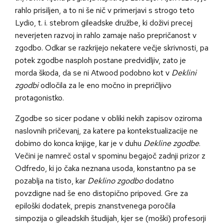
rahlo prisiljen, a to ni še nič v primerjavi s strogo teto
Lydio, t. i. stebrom gileadske družbe, ki doživi precej
neverjeten razvoj in rahlo zamaje našo prepričanost v
zgodbo. Odkar se razkrijejo nekatere večje skrivnosti, pa
potek zgodbe nasploh postane predvidljiv, zato je
morda škoda, da se ni Atwood podobno kot v
Deklini
zgodbi
odločila za le eno močno in prepričljivo
protagonistko.
Zgodbe so sicer podane v obliki nekih zapisov oziroma
naslovnih pričevanj, za katere pa kontekstualizacije ne
dobimo do konca knjige, kar je v duhu
Dekline zgodbe
.
Večini je namreč ostal v spominu begajoč zadnji prizor z
Odfredo, ki jo čaka neznana usoda, konstantno pa se
pozablja na tisto, kar
Deklino zgodbo
dodatno
povzdigne nad še eno distopično pripoved. Gre za
epiloški dodatek, prepis znanstvenega poročila
simpozija o gileadskih študijah, kjer se (moški) profesorji