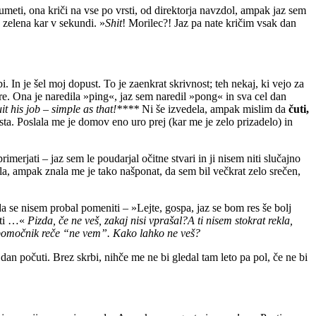
umeti, ona kriči na vse po vrsti, od direktorja navzdol, ampak jaz sem
a zelena kar v sekundi. »
Shit
! Morilec?! Jaz pa nate kričim vsak dan
In je šel moj dopust. To je zaenkrat skrivnost; teh nekaj, ki vejo za
re. Ona je naredila »ping«, jaz sem naredil »pong« in sva cel dan
uit his job – simple as that!****
Ni še izvedela, ampak mislim da
čuti,
ta. Poslala me je domov eno uro prej (kar me je zelo prizadelo) in
erjati – jaz sem le poudarjal očitne stvari in ji nisem niti slučajno
ala, ampak znala me je tako našponat, da sem bil večkrat zelo srečen,
 da se nisem probal pomeniti – »Lejte, gospa, jaz se bom res še bolj
sti …«
Pizda, če ne veš, zakaj nisi vprašal?A ti nisem stokrat rekla,
i pomočnik reče “ne vem”. Kako lahko ne veš?
an počuti. Brez skrbi, nihče me ne bi gledal tam leto pa pol, če ne bi