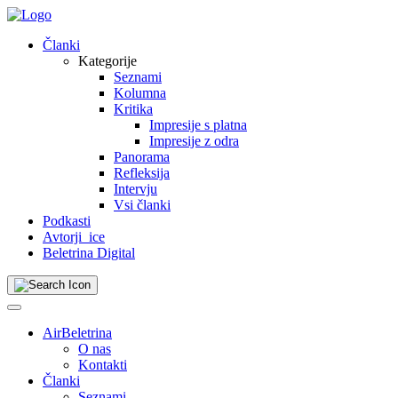
Skip
to
Članki
content
Kategorije
Seznami
Kolumna
Kritika
Impresije s platna
Impresije z odra
Panorama
Refleksija
Intervju
Vsi članki
Podkasti
Avtorji_ice
Beletrina Digital
AirBeletrina
O nas
Kontakti
Članki
Seznami