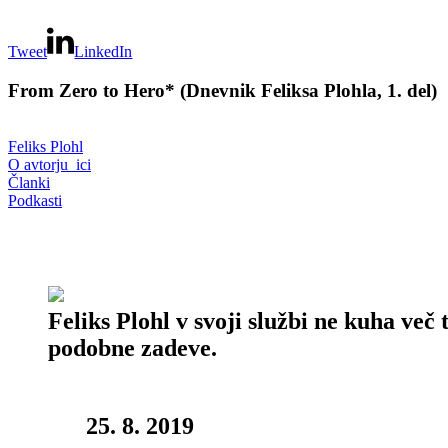
Tweet
LinkedIn
From Zero to Hero* (Dnevnik Feliksa Plohla, 1. del)
Feliks Plohl
O avtorju_ici
Članki
Podkasti
Feliks Plohl v svoji službi ne kuha več
podobne zadeve.
25. 8. 2019