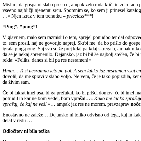
Mislim, da gospa ni slaba po srcu, ampak zelo rada kriči in zelo rada 
vseeno najbližji njenemu srcu. Spomnim se, ko sem ji prinesel katalog o
…« Njen izraz v tem trenutku –
priceless***
!
“Ping”, “pong”!
V glavnem, malo sem razmislil o tem, sprejel ponudbo ter dal odpoved, 
to, sem prosil, naj ne govorijo naprej. Skrbi me, da bo prišlo do gosp
igrala ping-pong. Saj sva se že prej kdaj pa kdaj skregala, ampak niko
da se je nekaj spremenilo. Dejansko, jaz bi bil še najbolj srečen, če b
rekla: »Feliks, danes si bil pa res nesramen!«
Hmm… Ti si nesramna leto pa pol. A sem lahko jaz nesramen vsaj e
dovolil, da me spravi v slabo voljo. Ne vem, če je tako popizdila, ker
da živim sam.
Če bi takrat imel psa, bi ga prefukal, ko bi prišel domov, če bi imel ma
potrudil in kar ne bom vedel, bom vprašal…«
Kako me lahko sprašuješ 
vprašaj, če kaj ne veš!
»… ampak jaz res ne morem, pravzaprav
noč
Enostavno ne zaleže… Dejansko ni toliko odvisno od tega, kaj in kako 
delal v redu …
Odločitev ni bila težka