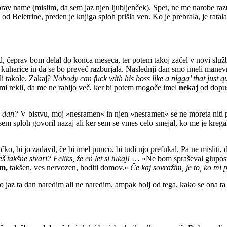
prav name (mislim, da sem jaz njen ljubljenček). Spet, ne me narobe raz
d Beletrine, preden je knjiga sploh prišla ven. Ko je prebrala, je ratal
čeprav bom delal do konca meseca, ter potem takoj začel v novi službi. 
e kuharice in da se bo preveč razburjala. Naslednji dan smo imeli manev
li takole. Zakaj?
Nobody can fuck with his boss like a nigga’ that just q
i mi rekli, da me ne rabijo več, ker bi potem mogoče imel
nekaj
od dopus
n dan?
V bistvu, moj »nesramen« in njen »nesramen« se ne moreta niti prim
 sem sploh govoril nazaj ali ker sem se vmes celo smejal, ko me je kreg
čko, bi jo zadavil, če bi imel punco, bi tudi njo prefukal. Pa ne misliti,
takšne stvari? Feliks, že en let si tukaj!
… »Ne bom spraševal glupo
em,
takšen, ves nervozen, hoditi domov.«
Če kaj sovražim, je to, ko m
jaz ta dan naredim ali ne naredim, ampak bolj od tega, kako se ona ta d