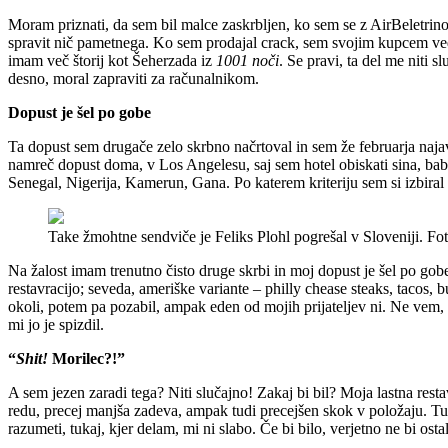
Moram priznati, da sem bil malce zaskrbljen, ko sem se z AirBeletrino
spravit nič pametnega. Ko sem prodajal crack, sem svojim kupcem ve
imam več štorij kot Šeherzada iz
1001 noči
. Se pravi, ta del me niti 
desno, moral zapraviti za računalnikom.
Dopust je šel po gobe
Ta dopust sem drugače zelo skrbno načrtoval in sem že februarja najavi
namreč dopust doma, v Los Angelesu, saj sem hotel obiskati sina, bab
Senegal, Nigerija, Kamerun, Gana. Po katerem kriteriju sem si izbiral l
Take žmohtne sendviče je Feliks Plohl pogrešal v Sloveniji. Fot
Na žalost imam trenutno čisto druge skrbi in moj dopust je šel po gobe
restavracijo; seveda, ameriške variante – philly chease steaks, tacos, b
okoli, potem pa pozabil, ampak eden od mojih prijateljev ni. Ne vem, 
mi jo je spizdil.
“
Shit!
Morilec?!”
A sem jezen zaradi tega? Niti slučajno! Zakaj bi bil? Moja lastna resta
redu, precej manjša zadeva, ampak tudi precejšen skok v položaju.
razumeti, tukaj, kjer delam, mi ni slabo. Če bi bilo, verjetno ne bi ost