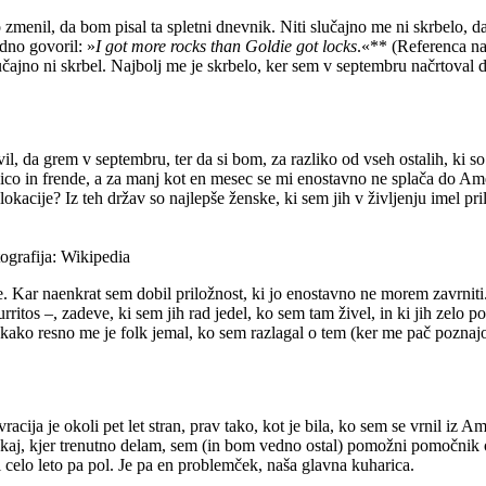
 zmenil, da bom pisal ta spletni dnevnik. Niti slučajno me ni skrbelo,
dno govoril: »
I got more rocks than Goldie got locks
.«** (Referenca n
slučajno ni skrbel. Najbolj me je skrbelo, ker sem v septembru načrtova
l, da grem v septembru, ter da si bom, za razliko od vseh ostalih, ki s
ico in frende, a za manj kot en mesec se mi enostavno ne splača do Am
okacije? Iz teh držav so najlepše ženske, ki sem jih v življenju imel pril
ografija: Wikipedia
. Kar naenkrat sem dobil priložnost, ki jo enostavno ne morem zavrniti.
urritos –, zadeve, ki sem jih rad jedel, ko sem tam živel, in ki jih zelo 
kako resno me je folk jemal, ko sem razlagal o tem (ker me pač poznajo),
vracija je okoli pet let stran, prav tako, kot je bila, ko sem se vrnil iz
 Tukaj, kjer trenutno delam, sem (in bom vedno ostal) pomožni pomo
al celo leto pa pol. Je pa en problemček, naša glavna kuharica.