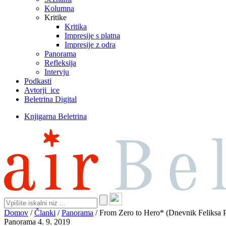
Kolumna
Kritike
Kritika
Impresije s platna
Impresije z odra
Panorama
Refleksija
Intervju
Podkasti
Avtorji_ice
Beletrina Digital
Knjigarna Beletrina
Domov
/
Članki
/
Panorama
/
From Zero to Hero* (Dnevnik Feliksa Pl
Panorama
4. 9. 2019