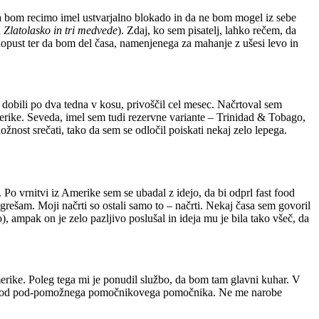
 da bom recimo imel ustvarjalno blokado in da ne bom mogel iz sebe
a
Zlatolasko in tri medvede
). Zdaj, ko sem pisatelj, lahko rečem, da
l dopust ter da bom del časa, namenjenega za mahanje z ušesi levo in
o dobili po dva tedna v kosu, privoščil cel mesec. Načrtoval sem
erike. Seveda, imel sem tudi rezervne variante – Trinidad & Tobago,
ožnost srečati, tako da sem se odločil poiskati nekaj zelo lepega.
 Po vrnitvi iz Amerike sem se ubadal z idejo, da bi odprl fast food
pogrešam. Moji načrti so ostali samo to – načrti. Nekaj časa sem govoril
 ampak on je zelo pazljivo poslušal in ideja mu je bila tako všeč, da
 Amerike. Poleg tega mi je ponudil službo, da bom tam glavni kuhar. V
čnik od pod-pomožnega pomočnikovega pomočnika. Ne me narobe