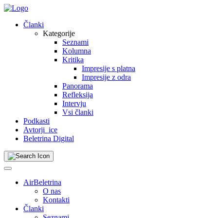
Skip
to
Članki
content
Kategorije
Seznami
Kolumna
Kritika
Impresije s platna
Impresije z odra
Panorama
Refleksija
Intervju
Vsi članki
Podkasti
Avtorji_ice
Beletrina Digital
AirBeletrina
O nas
Kontakti
Članki
Seznami