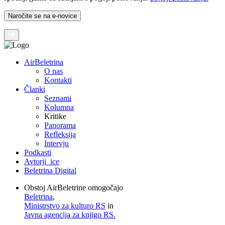
AirBeletrina
O nas
Kontakti
Članki
Seznami
Kolumna
Kritike
Panorama
Refleksija
Intervju
Podkasti
Avtorji_ice
Beletrina Digital
Obstoj AirBeletrine omogočajo
Beletrina
,
Ministrstvo za kulturo RS
in
Javna agencija za knjigo RS.