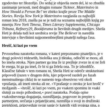
zgodovino ter filozofijo. Do sedaj je objavila osem del, ki so zbudila
zanimanje javnosti, med drugim romane
Ticknor
,
Materinstvo
in
How Should a Person Be?
ter zbirko krajše proze
The Middle
Stories
. Revija
New York
je
Materinstvo
razglasila za najboljši
roman leta 2018, znašla pa se je tudi na seznamu najboljših knjig po
mnenju
New York Timesa, Times Literary Supplementa, Chicago
Tribuna, Refinery29, Bookforuma
in številnih drugih medijev. Sheila
Heti je delala tudi kot urednica revije
The Believer
in naredila
intervjuje s številnimi najpomembnejšimi pisatelji našega časa.
Hrošč, ki lazi po vsem
Prvoosebna naratorka romana, v kateri prepoznamo pisateljico, je v
drugi polovici tridesetih, biološka ura ji tiktaka, odločiti se mora, ali
bo imela otroka. Njen partner ga ima že iz prejšnje zveze in si ne želi
še enega, bi ga pa imel, če bi si ga želela ona. To je izhodišče.
Klasične fabule v tem romanu ni, Sheila Heti se odreče strukturirani
pripovedi (razen v drugem delu, kjer pripoved razdeli po fazah
menstrualnega cikla) in se namesto tega obsesivno vrti okoli
vprašanja, ali imeti otroka ali ne. »Vprašanje o otroku je kot hrošč v
možganih – »hrošč, ki lazi po vsem, po vsakem spominu in vsaki
slutnji za mojo prihodnost,« pravi naratorka. Podaja opise
vsakodnevnega dogajanja, razmišljanja, pogovore in prepire s
partnerjem, srečanja s prijateljicami, razmišlja o svoji in družinski
preteklosti, pripoveduje svoje sanje (v katerih vidi svojega sina, a