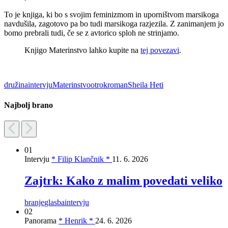
To je knjiga, ki bo s svojim feminizmom in uporništvom marsikoga
navdušila, zagotovo pa bo tudi marsikoga razjezila. Z zanimanjem jo
bomo prebrali tudi, če se z avtorico sploh ne strinjamo.
Knjigo Materinstvo lahko kupite na
tej povezavi
.
družina
intervju
Materinstvo
otrok
roman
Sheila Heti
Najbolj brano
01
Intervju
* Filip Klančnik *
11. 6. 2026
Zajtrk: Kako z malim povedati veliko
branje
glasba
intervju
02
Panorama
* Henrik *
24. 6. 2026