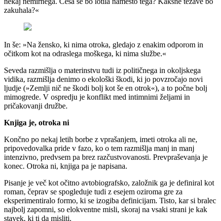
nekaj nemirnega. Česa se bo lotila namesto tega? Kakšne težave bo
zakuhala?«
In še: »Na žensko, ki nima otroka, gledajo z enakim odporom in
očitkom kot na odraslega moškega, ki nima službe.«
Seveda razmišlja o materinstvu tudi iz političnega in okoljskega
vidika, razmišlja denimo o ekološki škodi, ki jo povzročajo novi
ljudje (»Zemlji nič ne škodi bolj kot še en otrok«), a to počne bolj
mimogrede. V ospredju je konflikt med intimnimi željami in
pričakovanji družbe.
Knjiga je, otroka ni
Končno po nekaj letih borbe z vprašanjem, imeti otroka ali ne,
pripovedovalka pride v fazo, ko o tem razmišlja manj in manj
intenzivno, predvsem pa brez razčustvovanosti. Prevpraševanja je
konec. Otroka ni, knjiga pa je napisana.
Pisanje je več kot očitno avtobiografsko, založnik ga je definiral kot
roman, čeprav se spogleduje tudi z esejem oziroma gre za
eksperimentiralo formo, ki se izogiba definicijam. Tisto, kar si bralec
najbolj zapomni, so elokventne misli, skoraj na vsaki strani je kak
stavek, ki ti da misliti.