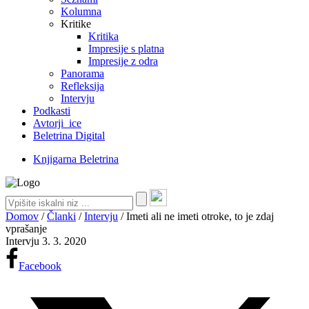
Kolumna
Kritike
Kritika
Impresije s platna
Impresije z odra
Panorama
Refleksija
Intervju
Podkasti
Avtorji_ice
Beletrina Digital
Knjigarna Beletrina
Domov
/
Članki
/
Intervju
/
Imeti ali ne imeti otroke, to je zdaj
vprašanje
Intervju
3. 3. 2020
Facebook