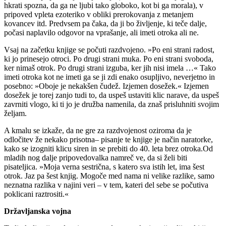
hkrati spozna, da ga ne ljubi tako globoko, kot bi ga morala), v
pripoved vpleta ezoteriko v obliki prerokovanja z metanjem
kovancev itd. Predvsem pa čaka, da ji bo življenje, ki teče dalje,
počasi naplavilo odgovor na vprašanje, ali imeti otroka ali ne.
Vsaj na začetku knjige se počuti razdvojeno. »Po eni strani radost,
ki jo prinesejo otroci. Po drugi strani muka. Po eni strani svoboda,
ker nimaš otrok. Po drugi strani izguba, ker jih nisi imela …« Tako
imeti otroka kot ne imeti ga se ji zdi enako osupljivo, neverjetno in
posebno: »Oboje je nekakšen čudež. Izjemen dosežek.« Izjemen
dosežek je torej zanjo tudi to, da uspeš ustaviti klic narave, da uspeš
zavrniti vlogo, ki ti jo je družba namenila, da znaš prisluhniti svojim
željam.
A kmalu se izkaže, da ne gre za razdvojenost oziroma da je
odločitev že nekako prisotna– pisanje te knjige je način naratorke,
kako se izogniti klicu siren in se prebiti do 40. leta brez otroka.Od
mladih nog dalje pripovedovalka namreč ve, da si želi biti
pisateljica. »Moja verna sestrična, s katero sva istih let, ima šest
otrok. Jaz pa šest knjig. Mogoče med nama ni velike razlike, samo
neznatna razlika v najini veri – v tem, kateri del sebe se počutiva
poklicani raztrositi.«
Državljanska vojna