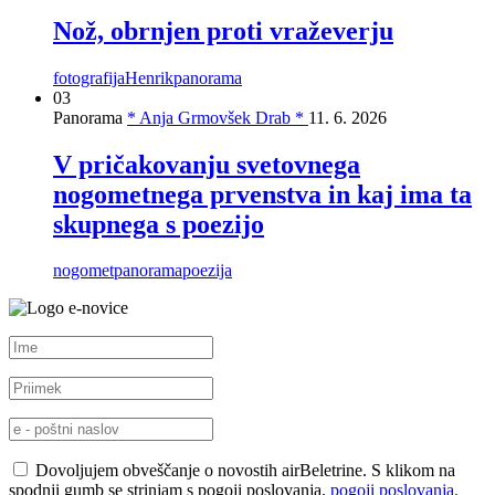
Nož, obrnjen proti vraževerju
fotografija
Henrik
panorama
03
Panorama
* Anja Grmovšek Drab *
11. 6. 2026
V pričakovanju svetovnega
nogometnega prvenstva in kaj ima ta
skupnega s poezijo
nogomet
panorama
poezija
e-novice
Dovoljujem obveščanje o novostih airBeletrine. S klikom na
spodnji gumb se strinjam s pogoji poslovanja.
pogoji poslovanja.