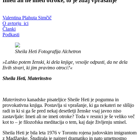
Imeti ali ne imeti otroke, to je zdaj vprašanje
Valentina Plahuta Simčič
O avtorju_ici
Članki
Podkasti
Sheila Heti Fotografija Alchetron
»Lahko potem ženski, ki dela knjige, vesolje odpusti, da ne dela
živih stvari, ki jim pravimo otroci?«
Sheila Heti, Materinstvo
Materinstvo
kanadske pisateljice Sheile Heti je pogumna in
provokativna knjiga. Postavlja si vprašanje, ki ga nekateri ne slišijo
radi in ki si ga še pred nekaj desetletji ženske vsaj javno niso
zastavljale: Imeti ali ne imeti otroke? Toda v resnici je še veliko več
kot to – je filozofska meditacija o tem, kaj daje življenju smisel.
Sheila Heti je bila leta 1976 v Torontu rojena judovskim imigrantom
z Madžarske. Študirala je najprej dramatiko in nato umetnostno