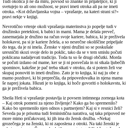
Tudi okolica ji ne da miru, povsod so znanke in prijateljice, ki ji
svetujejo to ali ono možnost, se pravi imeti otroka ali pa ne imeti
otroka. »Kot državljanska vojna – vprašanje, na kateri strani si?«
pravi nekje v knjigi.
Nevrotično vrtenje okoli vprašanja materinstva jo popelje tudi v
družinsko preteklost, k babici in mami. Mama je delala preveč,
zanemarjala je družino na račun svoje kariere, babica, ki je preživela
holokavst, pa si je kariere želela, a so nesrečne okoliščine pripeljale
do tega, da je ni imela. Ženske v njeni družini so se poskušale
uresničiti skozi svoje delo in poklic, tako da se v tem smislu počuti
poklicana nadaljevati tradicijo. Toda tu so še drugi občutki. Morda
se počuti izdano od mame, ker se ji ni posvečala in ni stkala ljubečih
spominov, kakršne je pač treba stkati v otroku, da si potem želi vse
skupaj ponoviti in imeti družino. Zato je to knjiga, ki naj ju obe z
mamo pozdravi, ki bi preprečila, da pripovedovalka in njena mama
še naprej jokata. Hkrati je to knjiga, ki hoče govoriti o holokavstu, ki
ga je preživela babica.
Sheila Heti si vprašanje postavlja iz povsem intimnega zornega kota
– Kaj otrok pomeni za njeno življenje? Kako ga bo spremenilo?
Kako bo spremenilo njen odnos s partnerjem? Kaj si v resnici želi?
Seveda pa je prisotna tudi feministična narativa, saj taka pripoved ne
more mimo pričakovanj, ki jih ima do žensk družba. »Nekaj
grozečega je na ženski, ki ni zaposlena z otroki. Na taki ženski je