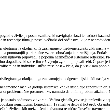
pogled v življenja posameznikov, ki navigirajo skozi temačnost kazensk
e in recepcije filma je postal večinski del občinstva, ki je z nepredviden
eprivilegiranega okolja, ki ga zaznamujejo medgeneracijski cikli nasilja
a ponotranjili patriarhalne vzorce obnašanja in razmišljanja. Potlačitev 
n vidik njihovih pripovedi je popolna nezmožnost sistemske refleksije. Pr
o dogodkov, ki so se jim v življenju zgodili, pripisali sebi. Čeprav je iz
eoliberalna in individualistična miselnost – ideja, da je vsak sam popol
.
privilegiranega okolja, ki ga zaznamujejo medgeneracijski cikli nasilja 
nenamerno? manjka globlja sistemska kritika institucije zaporov in dru
za problematične posameznike, namesto da bi film problematiziral držav
pa je postalo občinstvo v dvorani. Večina gledalk_cev se je prelevila v
woodskim romantičnim komedijam. Ta smeh je deloval kot grob obrambni
težkih življenjskih preizkušenj je dvorana resnične človeške travme raj