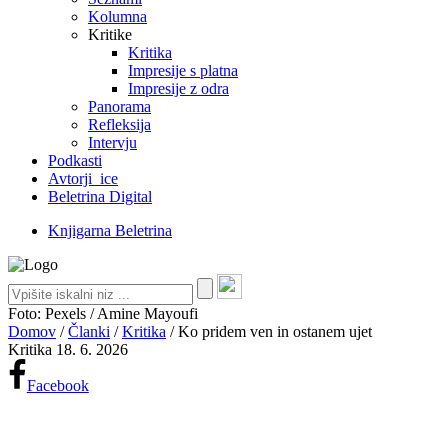
Kolumna
Kritike
Kritika
Impresije s platna
Impresije z odra
Panorama
Refleksija
Intervju
Podkasti
Avtorji_ice
Beletrina Digital
Knjigarna Beletrina
Foto: Pexels / Amine Mayoufi
Domov
/
Članki
/
Kritika
/
Ko pridem ven in ostanem ujet
Kritika
18. 6. 2026
Facebook