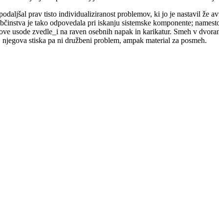
daljšal prav tisto individualiziranost problemov, ki jo je nastavil že av
činstva je tako odpovedala pri iskanju sistemske komponente; namesto da
ihove usode zvedle_i na raven osebnih napak in karikatur. Smeh v dvora
am, njegova stiska pa ni družbeni problem, ampak material za posmeh.