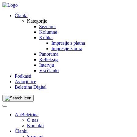
Skip
to
Članki
content
Kategorije
Seznami
Kolumna
Kritika
Impresije s platna
Impresije z odra
Panorama
Refleksija
Intervju
Vsi članki
Podkasti
Avtorji_ice
Beletrina Digital
AirBeletrina
O nas
Kontakti
Članki
Seznami