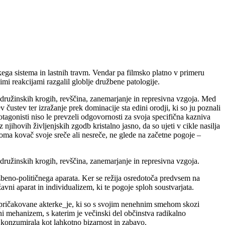
ega sistema in lastnih travm. Vendar pa filmsko platno v primeru
imi reakcijami razgalil globlje družbene patologije.
 v družinskih krogih, revščina, zanemarjanje in represivna vzgoja. Med
čustev ter izražanje prek dominacije sta edini orodji, ki so ju poznali
otagonisti niso le prevzeli odgovornosti za svoja specifična kazniva
 njihovih življenjskih zgodb kristalno jasno, da so ujeti v cikle nasilja
noma kovač svoje sreče ali nesreče, ne glede na začetne pogoje –
v družinskih krogih, revščina, zanemarjanje in represivna vzgoja.
žbeno-političnega aparata. Ker se režija osredotoča predvsem na
ni aparat in individualizem, ki te pogoje sploh soustvarjata.
 nepričakovane akterke_je, ki so s svojim nenehnim smehom skozi
 mehanizem, s katerim je večinski del občinstva radikalno
e konzumirala kot lahkotno bizarnost in zabavo.