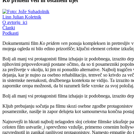
Ko pridem ven in ostanem ujet
Linn Julian Koletnik
O avtorju_ici
Članki
Podkasti
Dokumentarni film
Ko pridem ven
ponuja kompleksen in pretresljiv v
mojega ogleda ni bilo edino prizorišče; ključni element celotne izkušnj
Bolj ali manj vsi protagonisti filma izhajajo iz podobnega, izrazito d
njihovimi pripovedovanji postane očitno, da so ti posamezniki popolnom
za preživetje v okolju, ki jim ni ponudilo alternative. Najbolj tragiče
dejanja, kar je nujno za osebno rehabilitacijo, temveč so krivdo za večin
in sistemske neenakosti, družbenega konteksta ne vidijo. Ta izrazito n
zapornike oropa možnosti, da bi razumeli širše vzroke za svoj položaj
Bolj ali manj vsi protagonisti filma izhajajo iz podobnega, izrazito de
Kljub prebujanju sočutja pa filmu skozi osebne zgodbe protagonistov 
posameznike, nasilje in zapor delujeta kot samoumevna končna postaja 
Najnovejši in hkrati najbolj nelagoden sloj celotne filmske izkušnje 
celoten film ustvarile_i sprevrženo vzdušje, primerno cenenim holly
razvrednotil in zanikal ranljivost protagonistov. Namesto empatije do 