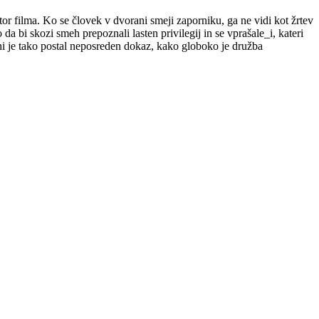
tor filma. Ko se človek v dvorani smeji zaporniku, ga ne vidi kot žrtev
 bi skozi smeh prepoznali lasten privilegij in se vprašale_i, kateri
ni je tako postal neposreden dokaz, kako globoko je družba