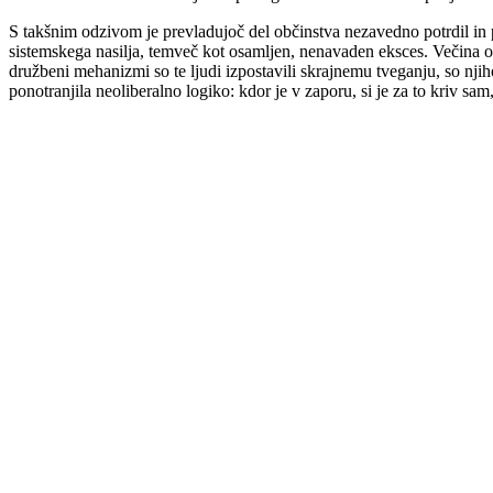
S takšnim odzivom je prevladujoč del občinstva nezavedno potrdil in po
sistemskega nasilja, temveč kot osamljen, nenavaden eksces. Večina ob
družbeni mehanizmi so te ljudi izpostavili skrajnemu tveganju, so nj
ponotranjila neoliberalno logiko: kdor je v zaporu, si je za to kriv s