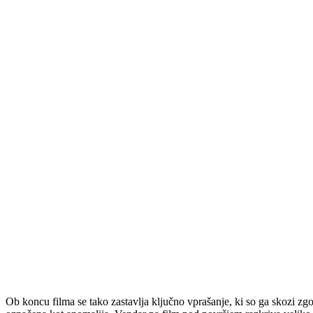
Ob koncu filma se tako zastavlja ključno vprašanje, ki so ga skozi zgod