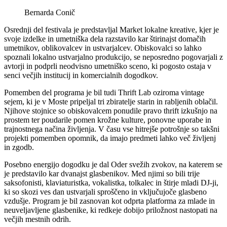
Bernarda Conič
Osrednji del festivala je predstavljal Market lokalne kreative, kjer je
svoje izdelke in umetniška dela razstavilo kar štirinajst domačih
umetnikov, oblikovalcev in ustvarjalcev. Obiskovalci so lahko
spoznali lokalno ustvarjalno produkcijo, se neposredno pogovarjali z
avtorji in podprli neodvisno umetniško sceno, ki pogosto ostaja v
senci večjih institucij in komercialnih dogodkov.
Pomemben del programa je bil tudi Thrift Lab oziroma vintage
sejem, ki je v Moste pripeljal tri zbiratelje starin in rabljenih oblačil.
Njihove stojnice so obiskovalcem ponudile pravo thrift izkušnjo na
prostem ter poudarile pomen krožne kulture, ponovne uporabe in
trajnostnega načina življenja. V času vse hitrejše potrošnje so takšni
projekti pomemben opomnik, da imajo predmeti lahko več življenj
in zgodb.
Posebno energijo dogodku je dal Oder svežih zvokov, na katerem se
je predstavilo kar dvanajst glasbenikov. Med njimi so bili trije
saksofonisti, klaviaturistka, vokalistka, tolkalec in štirje mladi DJ-ji,
ki so skozi ves dan ustvarjali sproščeno in vključujoče glasbeno
vzdušje. Program je bil zasnovan kot odprta platforma za mlade in
neuveljavljene glasbenike, ki redkeje dobijo priložnost nastopati na
večjih mestnih odrih.