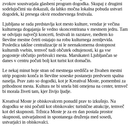
zvokov soustvarjala glasbeni program dogodka. Skupaj z drugimi
sodelujočimi sta dokazali, da lahko močna lokalna pobuda ustvari
dogodek, ki presega okvir enodnevnega festivala.
Ljubljana se rada predstavlja kot mesto kulture, vendar je večina
kulturnega dogajanja še vedno skoncentrirana v mestnem jedru. Tam
se odvijajo največji koncerti, festivali in razstave, medtem ko
številne mestne četrti ostajajo na robu kulturnega zemljevida.
Posledica takšne centralizacije ni le neenakomerna dostopnost
kulturnih vsebin, temveč tudi občutek odtujenosti, ki ga vse
pogosteje občutijo prebivalci mesta. Marsikateri Ljubljančan se
danes v centru počuti bolj kot turist kot domačin.
Le nekaj minut hoje stran od mestnega središča se živahen mestni
utrip pogosto konča in številne soseske postanejo predvsem spalna
naselja. Prav zato so dogodki, kot je Kreatival Moste, pomembni za
prihodnost mesta. Kultura ne bi smela biti omejena na center, temveč
bi morala živeti tam, kjer živijo ljudje.
Kreatival Moste je obiskovalcem ponudil prav to izkušnjo. Na
dogodku se nisi počutil kot obiskovalec turistične atrakcije, temveč
kot del skupnosti. Tržnica Moste je za en dan postala prostor
skupnosti, ustvarjalnosti in spontanega druženja med sosedi,
ustvarjalci in obiskovalci.