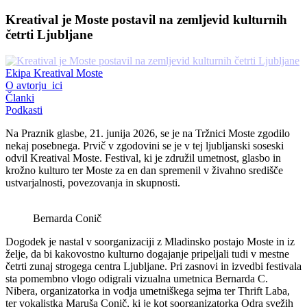
Kreatival je Moste postavil na zemljevid kulturnih
četrti Ljubljane
Ekipa Kreatival Moste
O avtorju_ici
Članki
Podkasti
Na Praznik glasbe, 21. junija 2026, se je na Tržnici Moste zgodilo
nekaj posebnega. Prvič v zgodovini se je v tej ljubljanski soseski
odvil Kreatival Moste. Festival, ki je združil umetnost, glasbo in
krožno kulturo ter Moste za en dan spremenil v živahno središče
ustvarjalnosti, povezovanja in skupnosti.
Bernarda Conič
Dogodek je nastal v soorganizaciji z Mladinsko postajo Moste in iz
želje, da bi kakovostno kulturno dogajanje pripeljali tudi v mestne
četrti zunaj strogega centra Ljubljane. Pri zasnovi in izvedbi festivala
sta pomembno vlogo odigrali vizualna umetnica Bernarda C.
Nibera, organizatorka in vodja umetniškega sejma ter Thrift Laba,
ter vokalistka Maruša Conič, ki je kot soorganizatorka Odra svežih