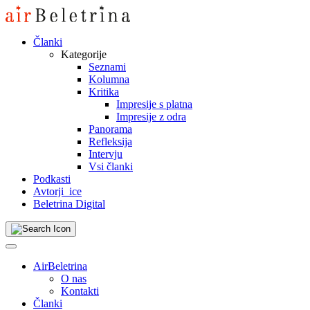
Skip
to
content
Članki
Kategorije
Seznami
Kolumna
Kritika
Impresije s platna
Impresije z odra
Panorama
Refleksija
Intervju
Vsi članki
Podkasti
Avtorji_ice
Beletrina Digital
AirBeletrina
O nas
Kontakti
Članki