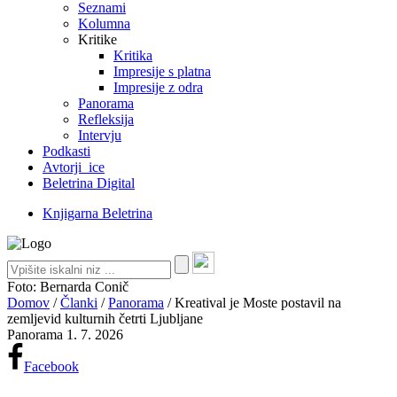
Seznami
Kolumna
Kritike
Kritika
Impresije s platna
Impresije z odra
Panorama
Refleksija
Intervju
Podkasti
Avtorji_ice
Beletrina Digital
Knjigarna Beletrina
Foto: Bernarda Conič
Domov
/
Članki
/
Panorama
/
Kreatival je Moste postavil na
zemljevid kulturnih četrti Ljubljane
Panorama
1. 7. 2026
Facebook