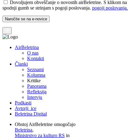
Dovoljujem obveščanje o novostih airBeletrine. S klikom na
spodnji gumb se strinjam s pogoji poslovanja.
pogoji poslovanja.
AirBeletrina
O nas
Kontakti
Članki
Seznami
Kolumna
Kritike
Panorama
Refleksija
Intervju
Podkasti
Avtorji_ice
Beletrina Digital
Obstoj AirBeletrine omogočajo
Beletrina
,
Ministrstvo za kulturo RS
in