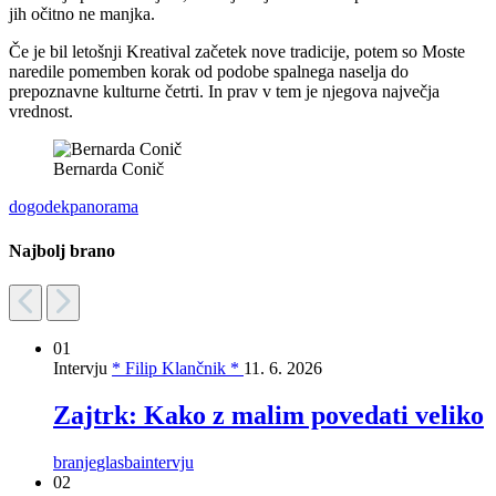
jih očitno ne manjka.
Če je bil letošnji Kreatival začetek nove tradicije, potem so Moste
naredile pomemben korak od podobe spalnega naselja do
prepoznavne kulturne četrti. In prav v tem je njegova največja
vrednost.
Bernarda Conič
dogodek
panorama
Najbolj brano
01
Intervju
* Filip Klančnik *
11. 6. 2026
Zajtrk: Kako z malim povedati veliko
branje
glasba
intervju
02