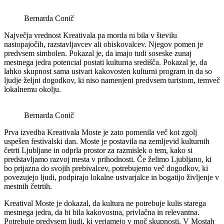
Bernarda Conič
Največja vrednost Kreativala pa morda ni bila v številu
nastopajočih, razstavljavcev ali obiskovalcev. Njegov pomen je
predvsem simbolen. Pokazal je, da imajo tudi soseske zunaj
mestnega jedra potencial postati kulturna središča. Pokazal je, da
lahko skupnost sama ustvari kakovosten kulturni program in da so
ljudje željni dogodkov, ki niso namenjeni predvsem turistom, temveč
lokalnemu okolju.
Bernarda Conič
Prva izvedba Kreativala Moste je zato pomenila več kot zgolj
uspešen festivalski dan. Moste je postavila na zemljevid kulturnih
četrti Ljubljane in odprla prostor za razmislek o tem, kako si
predstavljamo razvoj mesta v prihodnosti. Če želimo Ljubljano, ki
bo prijazna do svojih prebivalcev, potrebujemo več dogodkov, ki
povezujejo ljudi, podpirajo lokalne ustvarjalce in bogatijo življenje v
mestnih četrtih.
Kreatival Moste je dokazal, da kultura ne potrebuje kulis starega
mestnega jedra, da bi bila kakovostna, privlačna in relevantna.
Potrebuje predvsem ljudi, ki verjamejo v moč skupnosti. V Mostah