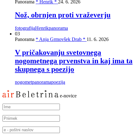
Panorama
* Henrik *
24. 6. 2026
Nož, obrnjen proti vraževerju
fotografija
Henrik
panorama
03
Panorama
* Anja Grmovšek Drab *
11. 6. 2026
V pričakovanju svetovnega
nogometnega prvenstva in kaj ima ta
skupnega s poezijo
nogomet
panorama
poezija
e-novice