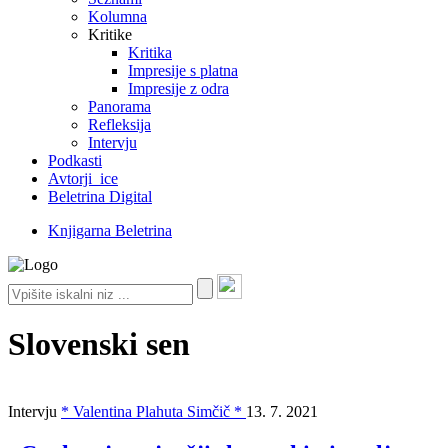
Kolumna
Kritike
Kritika
Impresije s platna
Impresije z odra
Panorama
Refleksija
Intervju
Podkasti
Avtorji_ice
Beletrina Digital
Knjigarna Beletrina
Slovenski sen
Intervju
* Valentina Plahuta Simčič *
13. 7. 2021