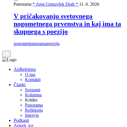
Panorama
* Anja Grmovšek Drab *
11. 6. 2026
V pričakovanju svetovnega
nogometnega prvenstva in kaj ima ta
skupnega s poezijo
nogomet
panorama
poezija
AirBeletrina
O nas
Kontakti
Članki
Seznami
Kolumna
Kritike
Panorama
Refleksija
Intervju
Podkasti
Avtorji_ice