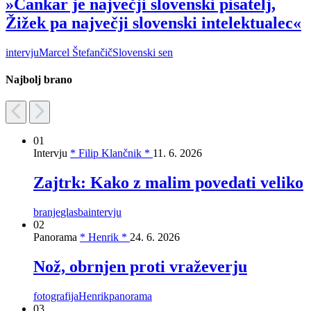
»Cankar je največji slovenski pisatelj,
Žižek pa največji slovenski intelektualec«
intervju
Marcel Štefančič
Slovenski sen
Najbolj brano
01
Intervju
* Filip Klančnik *
11. 6. 2026
Zajtrk: Kako z malim povedati veliko
branje
glasba
intervju
02
Panorama
* Henrik *
24. 6. 2026
Nož, obrnjen proti vraževerju
fotografija
Henrik
panorama
03