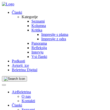
Skip
to
Članki
content
Kategorije
Seznami
Kolumna
Kritika
Impresije s platna
Impresije z odra
Panorama
Refleksija
Intervju
Vsi članki
Podkasti
Avtorji_ice
Beletrina Digital
AirBeletrina
O nas
Kontakti
Članki
Seznami