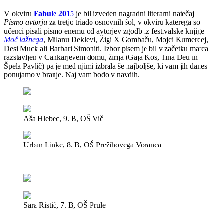
V okviru
Fabule 2015
je bil izveden nagradni literarni natečaj
Pismo avtorju
za tretjo triado osnovnih šol, v okviru katerega so
učenci pisali pismo enemu od avtorjev zgodb iz festivalske knjige
Moč lažnega
, Milanu Deklevi, Žigi X Gombaču, Mojci Kumerdej,
Desi Muck ali Barbari Simoniti. Izbor pisem je bil v začetku marca
razstavljen v Cankarjevem domu, žirija (Gaja Kos, Tina Deu in
Špela Pavlič) pa je med njimi izbrala še najboljše, ki vam jih danes
ponujamo v branje. Naj vam bodo v navdih.
Aša Hlebec, 9. B, OŠ Vič
Urban Linke, 8. B, OŠ Prežihovega Voranca
Sara Ristić, 7. B, OŠ Prule