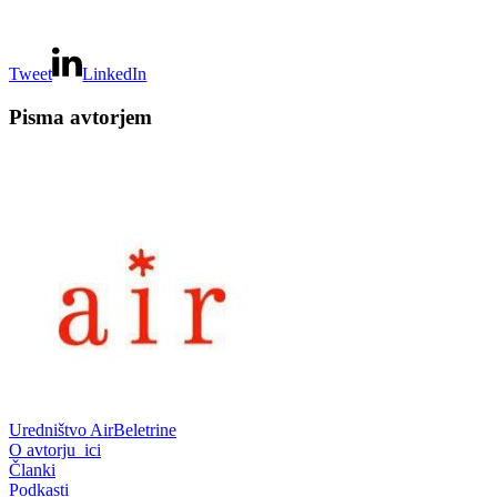
Tweet
LinkedIn
Pisma avtorjem
Uredništvo AirBeletrine
O avtorju_ici
Članki
Podkasti