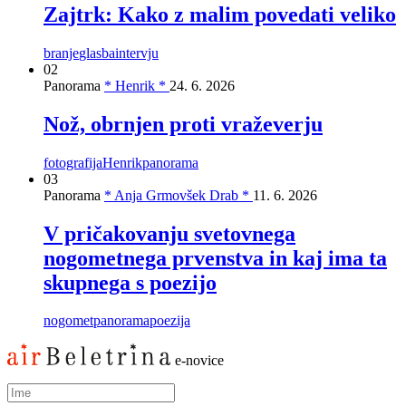
Zajtrk: Kako z malim povedati veliko
branje
glasba
intervju
02
Panorama
* Henrik *
24. 6. 2026
Nož, obrnjen proti vraževerju
fotografija
Henrik
panorama
03
Panorama
* Anja Grmovšek Drab *
11. 6. 2026
V pričakovanju svetovnega
nogometnega prvenstva in kaj ima ta
skupnega s poezijo
nogomet
panorama
poezija
e-novice