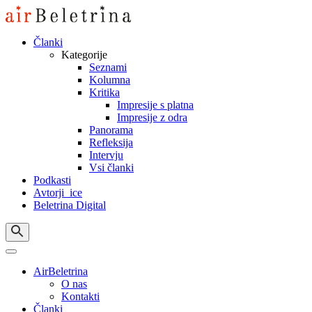
Skip
to
content
Članki
Kategorije
Seznami
Kolumna
Kritika
Impresije s platna
Impresije z odra
Panorama
Refleksija
Intervju
Vsi članki
Podkasti
Avtorji_ice
Beletrina Digital
AirBeletrina
O nas
Kontakti
Članki