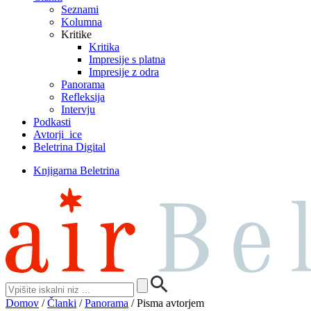
Seznami
Kolumna
Kritike
Kritika
Impresije s platna
Impresije z odra
Panorama
Refleksija
Intervju
Podkasti
Avtorji_ice
Beletrina Digital
Knjigarna Beletrina
Domov
/
Članki
/
Panorama
/
Pisma avtorjem