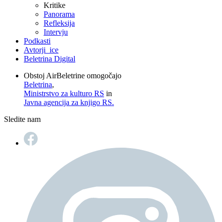
Kritike
Panorama
Refleksija
Intervju
Podkasti
Avtorji_ice
Beletrina Digital
Obstoj AirBeletrine omogočajo
Beletrina
,
Ministrstvo za kulturo RS
in
Javna agencija za knjigo RS.
Sledite nam