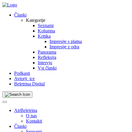
Skip
to
Članki
content
Kategorije
Seznami
Kolumna
Kritika
Impresije s platna
Impresije z odra
Panorama
Refleksija
Intervju
Vsi članki
Podkasti
Avtorji_ice
Beletrina Digital
AirBeletrina
O nas
Kontakti
Članki
Seznami