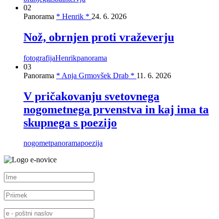
02
Panorama
* Henrik *
24. 6. 2026
Nož, obrnjen proti vraževerju
fotografija
Henrik
panorama
03
Panorama
* Anja Grmovšek Drab *
11. 6. 2026
V pričakovanju svetovnega
nogometnega prvenstva in kaj ima ta
skupnega s poezijo
nogomet
panorama
poezija
e-novice