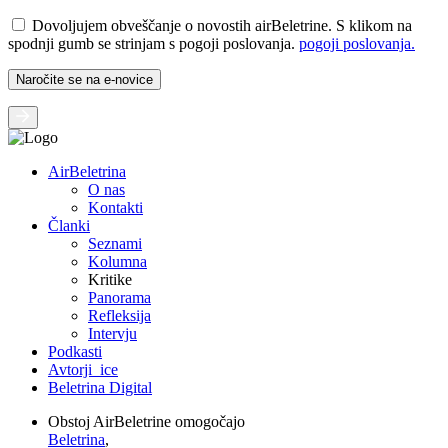
Dovoljujem obveščanje o novostih airBeletrine. S klikom na
spodnji gumb se strinjam s pogoji poslovanja.
pogoji poslovanja.
AirBeletrina
O nas
Kontakti
Članki
Seznami
Kolumna
Kritike
Panorama
Refleksija
Intervju
Podkasti
Avtorji_ice
Beletrina Digital
Obstoj AirBeletrine omogočajo
Beletrina
,