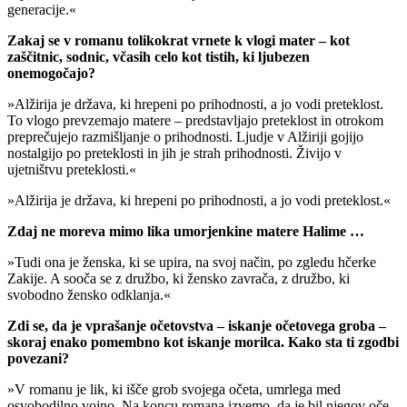
generacije.«
Zakaj se v romanu tolikokrat vrnete k vlogi mater – kot
zaščitnic, sodnic, včasih celo kot tistih, ki ljubezen
onemogočajo?
»Alžirija je država, ki hrepeni po prihodnosti, a jo vodi preteklost.
To vlogo prevzemajo matere – predstavljajo preteklost in otrokom
preprečujejo razmišljanje o prihodnosti. Ljudje v Alžiriji gojijo
nostalgijo po preteklosti in jih je strah prihodnosti. Živijo v
ujetništvu preteklosti.«
»Alžirija je država, ki hrepeni po prihodnosti, a jo vodi preteklost.«
Zdaj ne moreva mimo lika umorjenkine matere Halime …
»Tudi ona je ženska, ki se upira, na svoj način, po zgledu hčerke
Zakije. A sooča se z družbo, ki žensko zavrača, z družbo, ki
svobodno žensko odklanja.«
Zdi se, da je vprašanje očetovstva – iskanje očetovega groba –
skoraj enako pomembno kot iskanje morilca. Kako sta ti zgodbi
povezani?
»V romanu je lik, ki išče grob svojega očeta, umrlega med
osvobodilno vojno. Na koncu romana izvemo, da je bil njegov oče