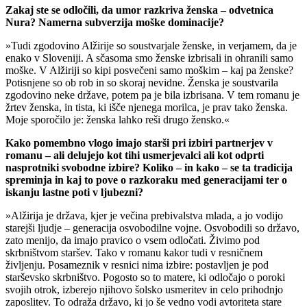
Zakaj ste se odločili, da umor razkriva ženska – odvetnica
Nura? Namerna subverzija moške dominacije?
»Tudi zgodovino Alžirije so soustvarjale ženske, in verjamem, da je
enako v Sloveniji. A sčasoma smo ženske izbrisali in ohranili samo
moške. V Alžiriji so kipi posvečeni samo moškim – kaj pa ženske?
Potisnjene so ob rob in so skoraj nevidne. Ženska je soustvarila
zgodovino neke države, potem pa je bila izbrisana. V tem romanu je
žrtev ženska, in tista, ki išče njenega morilca, je prav tako ženska.
Moje sporočilo je: ženska lahko reši drugo žensko.«
Kako pomembno vlogo imajo starši pri izbiri partnerjev v
romanu – ali delujejo kot tihi usmerjevalci ali kot odprti
nasprotniki svobodne izbire? Koliko – in kako – se ta tradicija
spreminja in kaj to pove o razkoraku med generacijami ter o
iskanju lastne poti v ljubezni?
»Alžirija je država, kjer je večina prebivalstva mlada, a jo vodijo
starejši ljudje – generacija osvobodilne vojne. Osvobodili so državo,
zato menijo, da imajo pravico o vsem odločati. Živimo pod
skrbništvom staršev. Tako v romanu kakor tudi v resničnem
življenju. Posameznik v resnici nima izbire: postavljen je pod
starševsko skrbništvo. Pogosto so to matere, ki odločajo o poroki
svojih otrok, izberejo njihovo šolsko usmeritev in celo prihodnjo
zaposlitev. To odraža državo, ki jo še vedno vodi avtoriteta stare