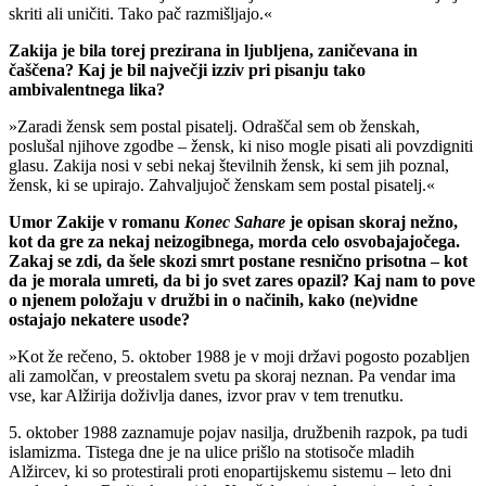
skriti ali uničiti. Tako pač razmišljajo.«
Zakija je bila torej prezirana in ljubljena, zaničevana in
čaščena? Kaj je bil največji izziv pri pisanju tako
ambivalentnega lika?
»Zaradi žensk sem postal pisatelj. Odraščal sem ob ženskah,
poslušal njihove zgodbe – žensk, ki niso mogle pisati ali povzdigniti
glasu. Zakija nosi v sebi nekaj številnih žensk, ki sem jih poznal,
žensk, ki se upirajo. Zahvaljujoč ženskam sem postal pisatelj.«
Umor Zakije v romanu
Konec Sahare
je opisan skoraj nežno,
kot da gre za nekaj neizogibnega, morda celo osvobajajočega.
Zakaj se zdi, da šele skozi smrt postane resnično prisotna – kot
da je morala umreti, da bi jo svet zares opazil? Kaj nam to pove
o njenem položaju v družbi in o načinih, kako (ne)vidne
ostajajo nekatere usode?
»Kot že rečeno, 5. oktober 1988 je v moji državi pogosto pozabljen
ali zamolčan, v preostalem svetu pa skoraj neznan. Pa vendar ima
vse, kar Alžirija doživlja danes, izvor prav v tem trenutku.
5. oktober 1988 zaznamuje pojav nasilja, družbenih razpok, pa tudi
islamizma. Tistega dne je na ulice prišlo na stotisoče mladih
Alžircev, ki so protestirali proti enopartijskemu sistemu – leto dni