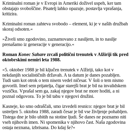
Kriminalni roman je v Evropi in Ameriki doživel uspeh, ker tam
obstajajo svoboščine. Pisatelj lahko opazuje, postavlja vprašanja,
kritizira.
Kriminalni roman zahteva svobodo – element, ki je v naših družbah
skoraj odsoten.«
»Živeli smo zgodovino, zaznamovano z nasiljem, in to nasilje
prenašamo iz generacije v generacijo.«
Roman
Konec Sahare
zrcali politični trenutek v Alžiriji tik pred
oktobrskimi nemiri leta 1988.
»5. oktober 1988 je bil ključen trenutek v Alžiriji, tako kot v
nekdanjih socialističnih državah. A ta datum je danes pozabljen.
Tudi sam kot otrok o tem nisem vedel ničesar. V šoli o tem nismo
govorili. Imel sem prijatelja, čigar starejši brat je bil na invalidskem
vozičku. Vprašal sem ga, zakaj njegov brat ne more hoditi, a ni
poznal odgovora. To je bil tabu v njegovi družini.
Kasneje, ko smo odraščali, smo izvedeli resnico: njegov brat je bil
ustreljen 5. oktobra 1988, zaradi česar je bil vse življenje pohabljen.
Tistega dne je bilo ubitih na stotine ljudi. Še danes ne poznamo niti
vseh njihovih imen. Ni spomenika v njihovo čast. Naša zgodovina
ostaja neznana, izbrisana. Do kdaj še?«