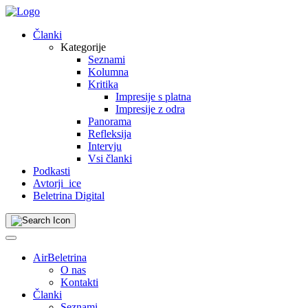
Skip
to
Članki
content
Kategorije
Seznami
Kolumna
Kritika
Impresije s platna
Impresije z odra
Panorama
Refleksija
Intervju
Vsi članki
Podkasti
Avtorji_ice
Beletrina Digital
AirBeletrina
O nas
Kontakti
Članki
Seznami