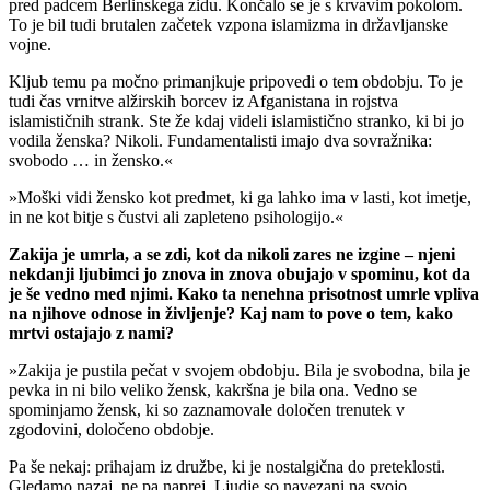
pred padcem Berlinskega zidu. Končalo se je s krvavim pokolom.
To je bil tudi brutalen začetek vzpona islamizma in državljanske
vojne.
Kljub temu pa močno primanjkuje pripovedi o tem obdobju. To je
tudi čas vrnitve alžirskih borcev iz Afganistana in rojstva
islamističnih strank. Ste že kdaj videli islamistično stranko, ki bi jo
vodila ženska? Nikoli. Fundamentalisti imajo dva sovražnika:
svobodo … in žensko.«
»Moški vidi žensko kot predmet, ki ga lahko ima v lasti, kot imetje,
in ne kot bitje s čustvi ali zapleteno psihologijo.«
Zakija je umrla, a se zdi, kot da nikoli zares ne izgine – njeni
nekdanji ljubimci jo znova in znova obujajo v spominu, kot da
je še vedno med njimi. Kako ta nenehna prisotnost umrle vpliva
na njihove odnose in življenje? Kaj nam to pove o tem, kako
mrtvi ostajajo z nami?
»Zakija je pustila pečat v svojem obdobju. Bila je svobodna, bila je
pevka in ni bilo veliko žensk, kakršna je bila ona. Vedno se
spominjamo žensk, ki so zaznamovale določen trenutek v
zgodovini, določeno obdobje.
Pa še nekaj: prihajam iz družbe, ki je nostalgična do preteklosti.
Gledamo nazaj, ne pa naprej. Ljudje so navezani na svojo