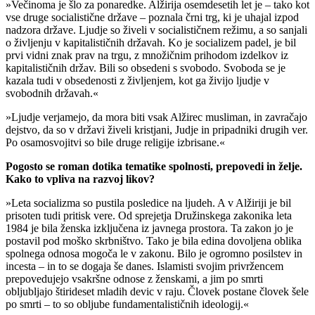
»Večinoma je šlo za ponaredke. Alžirija osemdesetih let je – tako kot
vse druge socialistične države – poznala črni trg, ki je uhajal izpod
nadzora države. Ljudje so živeli v socialističnem režimu, a so sanjali
o življenju v kapitalističnih državah. Ko je socializem padel, je bil
prvi vidni znak prav na trgu, z množičnim prihodom izdelkov iz
kapitalističnih držav. Bili so obsedeni s svobodo. Svoboda se je
kazala tudi v obsedenosti z življenjem, kot ga živijo ljudje v
svobodnih državah.«
»Ljudje verjamejo, da mora biti vsak Alžirec musliman, in zavračajo
dejstvo, da so v državi živeli kristjani, Judje in pripadniki drugih ver.
Po osamosvojitvi so bile druge religije izbrisane.«
Pogosto se roman dotika tematike spolnosti, prepovedi in želje.
Kako to vpliva na razvoj likov?
»Leta socializma so pustila posledice na ljudeh. A v Alžiriji je bil
prisoten tudi pritisk vere. Od sprejetja Družinskega zakonika leta
1984 je bila ženska izključena iz javnega prostora. Ta zakon jo je
postavil pod moško skrbništvo. Tako je bila edina dovoljena oblika
spolnega odnosa mogoča le v zakonu. Bilo je ogromno posilstev in
incesta – in to se dogaja še danes. Islamisti svojim privržencem
prepovedujejo vsakršne odnose z ženskami, a jim po smrti
obljubljajo štirideset mladih devic v raju. Človek postane človek šele
po smrti – to so obljube fundamentalističnih ideologij.«