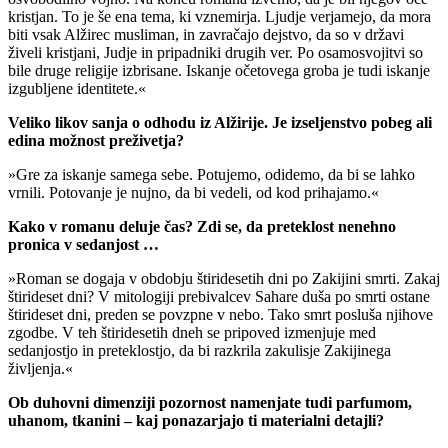
kristjan. To je še ena tema, ki vznemirja. Ljudje verjamejo, da mora
biti vsak Alžirec musliman, in zavračajo dejstvo, da so v državi
živeli kristjani, Judje in pripadniki drugih ver. Po osamosvojitvi so
bile druge religije izbrisane. Iskanje očetovega groba je tudi iskanje
izgubljene identitete.«
Veliko likov sanja o odhodu iz Alžirije. Je izseljenstvo pobeg ali
edina možnost preživetja?
»Gre za iskanje samega sebe. Potujemo, odidemo, da bi se lahko
vrnili. Potovanje je nujno, da bi vedeli, od kod prihajamo.«
Kako v romanu deluje čas? Zdi se, da preteklost nenehno
pronica v sedanjost …
»Roman se dogaja v obdobju štiridesetih dni po Zakijini smrti. Zakaj
štirideset dni? V mitologiji prebivalcev Sahare duša po smrti ostane
štirideset dni, preden se povzpne v nebo. Tako smrt posluša njihove
zgodbe. V teh štiridesetih dneh se pripoved izmenjuje med
sedanjostjo in preteklostjo, da bi razkrila zakulisje Zakijinega
življenja.«
Ob duhovni dimenziji pozornost namenjate tudi parfumom,
uhanom, tkanini – kaj ponazarjajo ti materialni detajli?