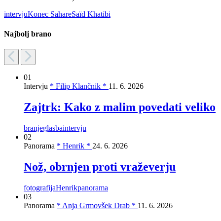
intervju
Konec Sahare
Saïd Khatibi
Najbolj brano
01
Intervju
* Filip Klančnik *
11. 6. 2026
Zajtrk: Kako z malim povedati veliko
branje
glasba
intervju
02
Panorama
* Henrik *
24. 6. 2026
Nož, obrnjen proti vraževerju
fotografija
Henrik
panorama
03
Panorama
* Anja Grmovšek Drab *
11. 6. 2026