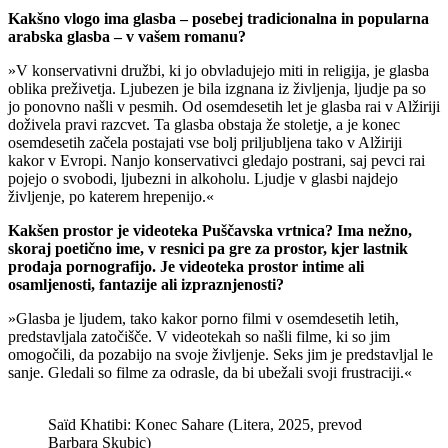
Kakšno vlogo ima glasba – posebej tradicionalna in popularna
arabska glasba – v vašem romanu?
»V konservativni družbi, ki jo obvladujejo miti in religija, je glasba
oblika preživetja. Ljubezen je bila izgnana iz življenja, ljudje pa so
jo ponovno našli v pesmih. Od osemdesetih let je glasba rai v Alžiriji
doživela pravi razcvet. Ta glasba obstaja že stoletje, a je konec
osemdesetih začela postajati vse bolj priljubljena tako v Alžiriji
kakor v Evropi. Nanjo konservativci gledajo postrani, saj pevci rai
pojejo o svobodi, ljubezni in alkoholu. Ljudje v glasbi najdejo
življenje, po katerem hrepenijo.«
Kakšen prostor je videoteka Puščavska vrtnica? Ima nežno,
skoraj poetično ime, v resnici pa gre za prostor, kjer lastnik
prodaja pornografijo. Je videoteka prostor intime ali
osamljenosti, fantazije ali izpraznjenosti?
»Glasba je ljudem, tako kakor porno filmi v osemdesetih letih,
predstavljala zatočišče. V videotekah so našli filme, ki so jim
omogočili, da pozabijo na svoje življenje. Seks jim je predstavljal le
sanje. Gledali so filme za odrasle, da bi ubežali svoji frustraciji.«
Saïd Khatibi: Konec Sahare (Litera, 2025, prevod
Barbara Skubic)