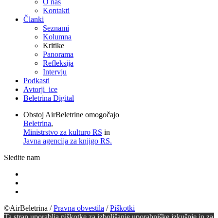
O nas
Kontakti
Članki
Seznami
Kolumna
Kritike
Panorama
Refleksija
Intervju
Podkasti
Avtorji_ice
Beletrina Digital
Obstoj AirBeletrine omogočajo
Beletrina
,
Ministrstvo za kulturo RS
in
Javna agencija za knjigo RS.
Sledite nam
©AirBeletrina
/
Pravna obvestila
/
Piškotki
Ta stran uporablja piškotke za izboljšanje uporabniške izkušnje in za