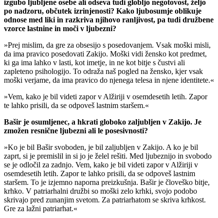
izgubo ljubljene osebe ali odseva tudi globljo negotovost, željo
po nadzoru, občutek izrinjenosti? Kako ljubosumje oblikuje
odnose med liki in razkriva njihovo ranljivost, pa tudi družbene
vzorce lastnine in moči v ljubezni?
»Prej mislim, da gre za obsesijo s posedovanjem. Vsak moški misli,
da ima pravico posedovati Zakijo. Moški vidi žensko kot predmet,
ki ga ima lahko v lasti, kot imetje, in ne kot bitje s čustvi ali
zapleteno psihologijo. To odraža naš pogled na žensko, kjer vsak
moški verjame, da ima pravico do njenega telesa in njene identitete.«
»Vem, kako je bil videti zapor v Alžiriji v osemdesetih letih. Zapor
te lahko prisili, da se odpoveš lastnim staršem.«
Bašir je osumljenec, a hkrati globoko zaljubljen v Zakijo. Je
zmožen resnične ljubezni ali le posesivnosti?
»Ko je bil Bašir svoboden, je bil zaljubljen v Zakijo. A ko je bil
zaprt, si je premislil in si jo je želel rešiti. Med ljubeznijo in svobodo
se je odločil za zadnjo. Vem, kako je bil videti zapor v Alžiriji v
osemdesetih letih. Zapor te lahko prisili, da se odpoveš lastnim
staršem. To je izjemno naporna preizkušnja. Bašir je človeško bitje,
krhko. V patriarhalni družbi so moški zelo krhki, svojo podobo
skrivajo pred zunanjim svetom. Za patriarhatom se skriva krhkost.
Gre za lažni patriarhat.«