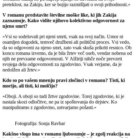
preteklost, na Zakijo, ker se bojijo razmišljati o svoji prihodnosti.«
V romanu predstavite številne moške like, ki jih Zakija
zaznamuje. Kako vidite njihovo kolektivno odgovornost za
njeno smrt?
»Vsi so sodelovali pri njeni smrti, vsak na svoj način. Umor ni
osamljen dogodek, temveč družbeni ali politični proces. Vsi vedo,
da so odgovorni za njeno smrt, zato vsak skuša prikriti resnico. Ob
koncu romana izvemo, da je bila žrtev več oseb, vendar nobena od
njih ne prevzame odgovornosti. V Alžiriji nihče noče prevzeti
svojega dela odgovornosti za zgodovino. Vsak verjame, da je
nedolžen ali žrtev.«
Kdo so po vašem mnenju pravi zločinci v romanu? Tisti, ki
morijo, ali tisti, ki molčijo?
»Oboji. A oboji so tudi žrtve zgodovine. Torej zgodovine, ki je
nastala skozi odločitve, ne pa iz spoštovanja do dejstev. Ko
manipuliramo z zgodovino, ustvarjamo pošasti.«
Fotografija: Sonja Ravbar
Kakšno vlogo ima v romanu ljubosumje – je zgolj reakcija na