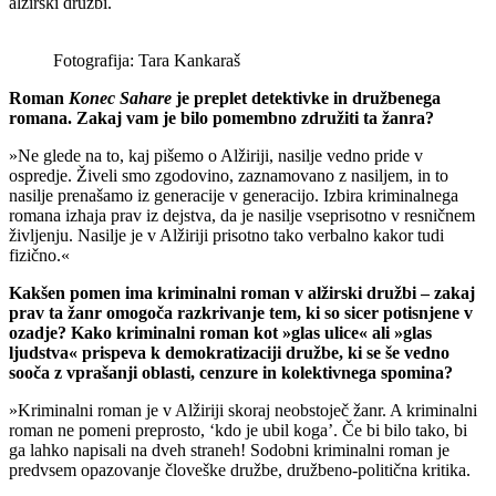
alžirski družbi.
Fotografija: Tara Kankaraš
Roman
Konec Sahare
je preplet detektivke in družbenega
romana. Zakaj vam je bilo pomembno združiti ta žanra?
»Ne glede na to, kaj pišemo o Alžiriji, nasilje vedno pride v
ospredje. Živeli smo zgodovino, zaznamovano z nasiljem, in to
nasilje prenašamo iz generacije v generacijo. Izbira kriminalnega
romana izhaja prav iz dejstva, da je nasilje vseprisotno v resničnem
življenju. Nasilje je v Alžiriji prisotno tako verbalno kakor tudi
fizično.«
Kakšen pomen ima kriminalni roman v alžirski družbi – zakaj
prav ta žanr omogoča razkrivanje tem, ki so sicer potisnjene v
ozadje? Kako kriminalni roman kot »glas ulice« ali »glas
ljudstva« prispeva k demokratizaciji družbe, ki se še vedno
sooča z vprašanji oblasti, cenzure in kolektivnega spomina?
»Kriminalni roman je v Alžiriji skoraj neobstoječ žanr. A kriminalni
roman ne pomeni preprosto, ‘kdo je ubil koga’. Če bi bilo tako, bi
ga lahko napisali na dveh straneh! Sodobni kriminalni roman je
predvsem opazovanje človeške družbe, družbeno-politična kritika.