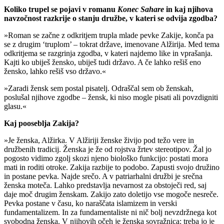
Koliko trupel se pojavi v romanu
Konec Sahare
in kaj njihova
navzočnost razkrije o stanju družbe, v kateri se odvija zgodba?
»Roman se začne z odkritjem trupla mlade pevke Zakije, konča pa
se z drugim ‘truplom’ – tokrat države, imenovane Alžirija. Med tema
odkritjema se razgrinja zgodba, v kateri najdemo like in vprašanja.
Kajti ko ubiješ žensko, ubiješ tudi državo. A če lahko rešiš eno
žensko, lahko rešiš vso državo.«
»Zaradi žensk sem postal pisatelj. Odraščal sem ob ženskah,
poslušal njihove zgodbe – žensk, ki niso mogle pisati ali povzdigniti
glasu.«
Kaj pooseblja Zakija?
»Je ženska, Alžirka. V Alžiriji ženske živijo pod težo vere in
družbenih tradicij. Ženska je že od rojstva žrtev stereotipov. Žal jo
pogosto vidimo zgolj skozi njeno biološko funkcijo: postati mora
mati in roditi otroke. Zakija razbije to podobo. Zapusti svojo družino
in postane pevka. Najde srečo. A v patriarhalni družbi je srečna
ženska moteča. Lahko predstavlja nevarnost za obstoječi red, saj
daje moč drugim ženskam. Zakijo zato doletijo vse mogoče nesreče.
Pevka postane v času, ko naraščata islamizem in verski
fundamentalizem. In za fundamentaliste ni nič bolj nevzdržnega kot
svobodna ženska. V njihovih očeh je ženska sovražnica: treba jo je