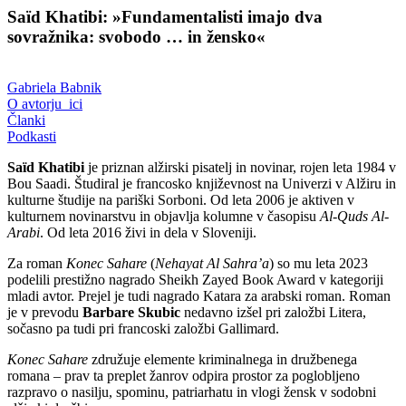
Saïd Khatibi: »Fundamentalisti imajo dva
sovražnika: svobodo … in žensko«
Gabriela Babnik
O avtorju_ici
Članki
Podkasti
Saïd Khatibi
je priznan alžirski pisatelj in novinar, rojen leta 1984 v
Bou Saadi. Študiral je francosko književnost na Univerzi v Alžiru in
kulturne študije na pariški Sorboni. Od leta 2006 je aktiven v
kulturnem novinarstvu in objavlja kolumne v časopisu
Al-Quds Al-
Arabi
. Od leta 2016 živi in dela v Sloveniji.
Za roman
Konec Sahare
(
Nehayat Al Sahra’a
) so mu leta 2023
podelili prestižno nagrado Sheikh Zayed Book Award v kategoriji
mladi avtor. Prejel je tudi nagrado Katara za arabski roman. Roman
je v prevodu
Barbare Skubic
nedavno izšel pri založbi Litera,
sočasno pa tudi pri francoski založbi Gallimard.
Konec Sahare
združuje elemente kriminalnega in družbenega
romana – prav ta preplet žanrov odpira prostor za poglobljeno
razpravo o nasilju, spominu, patriarhatu in vlogi žensk v sodobni