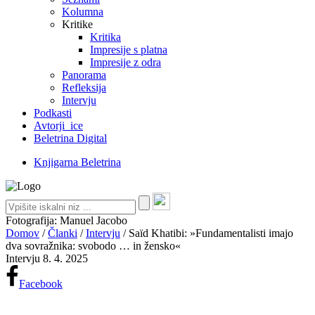
Kolumna
Kritike
Kritika
Impresije s platna
Impresije z odra
Panorama
Refleksija
Intervju
Podkasti
Avtorji_ice
Beletrina Digital
Knjigarna Beletrina
Fotografija: Manuel Jacobo
Domov
/
Članki
/
Intervju
/
Saïd Khatibi: »Fundamentalisti imajo
dva sovražnika: svobodo … in žensko«
Intervju
8. 4. 2025
Facebook