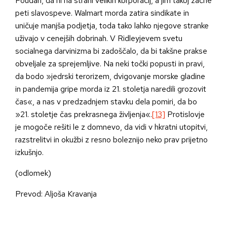
Poudari, da ni na strani velikih korporacij, a jim takoj začne
peti slavospeve. Walmart morda zatira sindikate in
uničuje manjša podjetja, toda tako lahko njegove stranke
uživajo v cenejših dobrinah. V Ridleyjevem svetu
socialnega darvinizma bi zadoščalo, da bi takšne prakse
obveljale za sprejemljive. Na neki točki popusti in pravi,
da bodo »jedrski terorizem, dvigovanje morske gladine
in pandemija gripe morda iz 21. stoletja naredili grozovit
čas«, a nas v predzadnjem stavku dela pomiri, da bo
»21. stoletje čas prekrasnega življenja«.
[13]
Protislovje
je mogoče rešiti le z domnevo, da vidi v hkratni utopitvi,
razstrelitvi in okužbi z resno boleznijo neko prav prijetno
izkušnjo.
(odlomek)
Prevod: Aljoša Kravanja