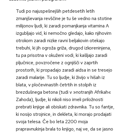
Tudi po najuspešnejših petdesetih letih
zmanjševanja revščine je tu še vedno na stotine
milijonov ljudi, ki zaradi pomanjkanja vitamina A
izgubljajo vid, ki nemočno gledajo, kako njihovim
otrokom zaradi nizke ravni beljakovin otekajo
trebuhi, ki jih ogroža griža, drugod izkoreninjena,
tu pa prisotna v okuženi vodi, ki kašljajo zaradi
pljučnice, povzročene z ognjišči v zaprtih
prostorih, ki propadajo zaradi aidsa in se tresejo
zaradi malarije. Tu so ljudje, ki živijo v hišah iz
blata, v pločevinastih četrtih in stolpih iz
brezdušnega betona (tudi v »notranjih Afrikah«
Zahoda), ljudje, ki nikoli niso imeli priložnosti
prebrati knjige ali obiskati zdravnika. Tu so fantje,
ki nosijo strojnice, in dekleta, ki morajo prodajati
svoja telesa. Če bo leta 2200 moja
prapravnukinja brala to knjigo, naj ve, da se jasno