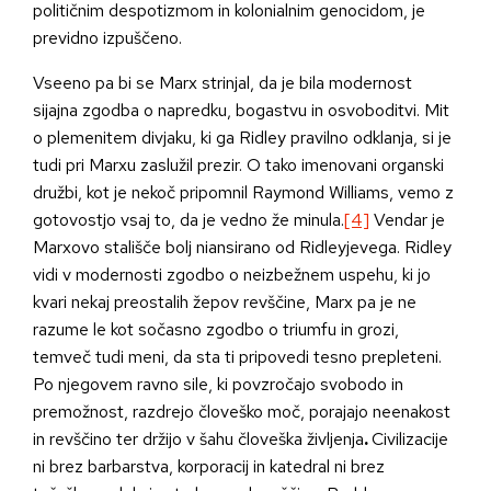
političnim despotizmom in kolonialnim genocidom, je
previdno izpuščeno.
Vseeno pa bi se Marx strinjal, da je bila modernost
sijajna zgodba o napredku, bogastvu in osvoboditvi. Mit
o plemenitem divjaku, ki ga Ridley pravilno odklanja, si je
tudi pri Marxu zaslužil prezir. O tako imenovani organski
družbi, kot je nekoč pripomnil Raymond Williams, vemo z
gotovostjo vsaj to, da je vedno že minula.
[4]
Vendar je
Marxovo stališče bolj niansirano od Ridleyjevega. Ridley
vidi v modernosti zgodbo o neizbežnem uspehu, ki jo
kvari nekaj preostalih žepov revščine, Marx pa je ne
razume le kot sočasno zgodbo o triumfu in grozi,
temveč tudi meni, da sta ti pripovedi tesno prepleteni.
Po njegovem ravno sile, ki povzročajo svobodo in
premožnost, razdrejo človeško moč, porajajo neenakost
in revščino ter držijo v šahu človeška življenja
.
Civilizacije
ni brez barbarstva, korporacij in katedral ni brez