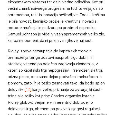
ekonomskem sistemu ter da ni vedno odločilna. Kot pri
večini znamk naivnega progresizma tudi tu velja, da so
sprememba, rast in inovacija neškodljive. Toda Hirošima
je bila novost, kemijsko orožje je kreativna inovacija,
metode mučenja in nadzora pa predmet napredka.
Samuel Johnson je videl v vseh spremembah veliko zlo,
kar pa ne pomeni, da ni priznaval njihove nujnosti.
Ridley izpove nezaupanje do kapitalskih trgov in
premoženja ter ga postavi nasproti trgu dobrin in
storitev, vseeno pa odločno zagovarja ekonomijo, v
kateri so kapitalski trgi nepogrešljivi. Premoženjski trgi,
prizna pisec, »so samodejno podvrženi mehurčkom in
zlomom, zato jih je težko zasnovati tako, da bodo sploh
delovali«,
[12]
kar je veliko priznanje za avtorja, ki časti
tržne sile toliko kot princ Charles organsko korenje.
Ridley globoko verjame v inherentno dobrodejno
delovanje trga, obenem pa poziva k njegovi regulaciji.