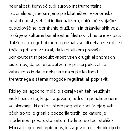
neenakost, temveč tudi surovo instrumentalna
racionalnost, neusmiljeno pridobitništvo, ekonomska
nestabilnost, sebični individualizem, uničujoče vojaške
pustolovščine, odmiranje družbenih in državljanskih vezi,
razširjena kulturna banalnost in filistrski izbris preteklosti.
Takšen apologet bi morda priznal vse ali nekatere od teh
točk in pri tem vztrajal, da kapitalizem prekaša
učinkovitost in produktivnost vseh drugih ekonomskih
sistemov, da se je socializem v praksi pokazal za
katastrofo in da je nekatere najhujše lastnosti
trenutnega sistema mogoče regulirati ali popraviti.
Ridley pa lagodno molči o skoraj vseh teh neužitnih
vidikih sistema, ki ga zagovarja, tudi o imperialističnem
vojskovanju, ki ga ta sistem pogosto rodi. V njegovih
očeh so to le grenka opozorila tistih, za katere je
modernost preprosto zaton. Toda to so tudi stališča
Marxa in njegovih epigonov, ki zagovarjajo tehnologijo in