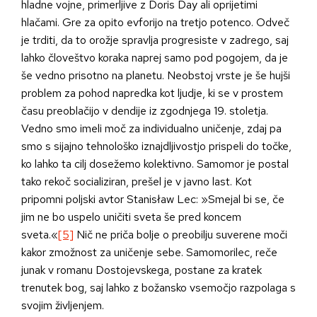
hladne vojne, primerljive z Doris Day ali oprijetimi
hlačami. Gre za opito evforijo na tretjo potenco. Odveč
je trditi, da to orožje spravlja progresiste v zadrego, saj
lahko človeštvo koraka naprej samo pod pogojem, da je
še vedno prisotno na planetu. Neobstoj vrste je še hujši
problem za pohod napredka kot ljudje, ki se v prostem
času preoblačijo v dendije iz zgodnjega 19. stoletja.
Vedno smo imeli moč za individualno uničenje, zdaj pa
smo s sijajno tehnološko iznajdljivostjo prispeli do točke,
ko lahko ta cilj dosežemo kolektivno. Samomor je postal
tako rekoč socializiran, prešel je v javno last. Kot
pripomni poljski avtor Stanisław Lec: »Smejal bi se, če
jim ne bo uspelo uničiti sveta še pred koncem
sveta.«
[5]
Nič ne priča bolje o preobilju suverene moči
kakor zmožnost za uničenje sebe. Samomorilec, reče
junak v romanu Dostojevskega, postane za kratek
trenutek bog, saj lahko z božansko vsemočjo razpolaga s
svojim življenjem.