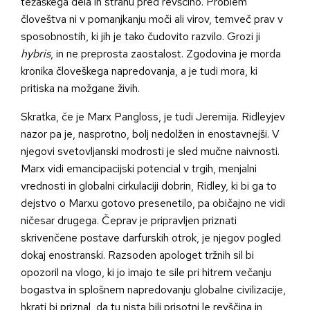
težaškega dela in strahu pred revščino. Problem
človeštva ni v pomanjkanju moči ali virov, temveč prav v
sposobnostih, ki jih je tako čudovito razvilo. Grozi ji
hybris
, in ne preprosta zaostalost. Zgodovina je morda
kronika človeškega napredovanja, a je tudi mora, ki
pritiska na možgane živih.
Skratka, če je Marx Pangloss, je tudi Jeremija. Ridleyjev
nazor pa je, nasprotno, bolj nedolžen in enostavnejši. V
njegovi svetovljanski modrosti je sled mučne naivnosti.
Marx vidi emancipacijski potencial v trgih, menjalni
vrednosti in globalni cirkulaciji dobrin, Ridley, ki bi ga to
dejstvo o Marxu gotovo presenetilo, pa običajno ne vidi
ničesar drugega. Čeprav je pripravljen priznati
skrivenčene postave darfurskih otrok, je njegov pogled
dokaj enostranski. Razsoden apologet tržnih sil bi
opozoril na vlogo, ki jo imajo te sile pri hitrem večanju
bogastva in splošnem napredovanju globalne civilizacije,
hkrati bi priznal, da tu nista bili prisotni le revščina in