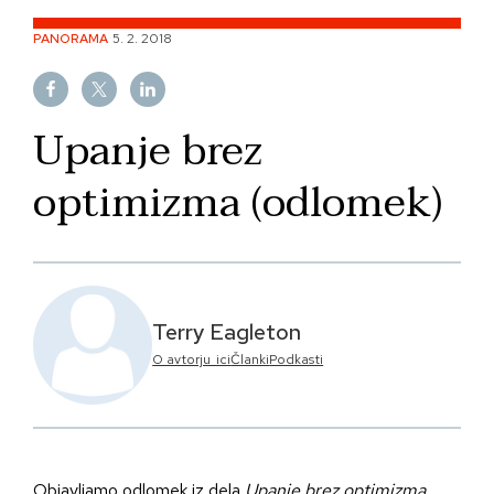
Skip
PANORAMA
5. 2. 2018
to
content
Upanje brez
optimizma (odlomek)
Terry Eagleton
O avtorju_ici
Članki
Podkasti
Objavljamo odlomek iz dela
Upanje brez optimizma