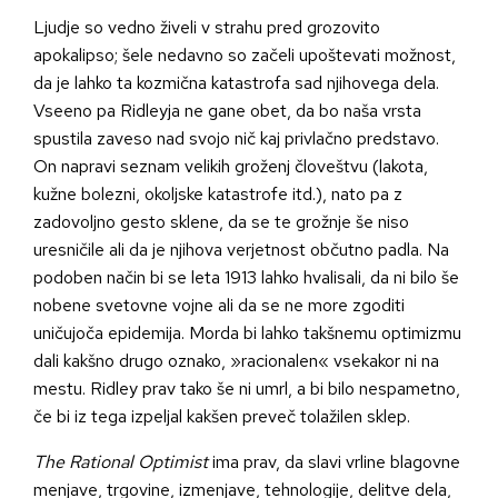
Ljudje so vedno živeli v strahu pred grozovito
apokalipso; šele nedavno so začeli upoštevati možnost,
da je lahko ta kozmična katastrofa sad njihovega dela.
Vseeno pa Ridleyja ne gane obet, da bo naša vrsta
spustila zaveso nad svojo nič kaj privlačno predstavo.
On napravi seznam velikih groženj človeštvu (lakota,
kužne bolezni, okoljske katastrofe itd.), nato pa z
zadovoljno gesto sklene, da se te grožnje še niso
uresničile ali da je njihova verjetnost občutno padla. Na
podoben način bi se leta 1913 lahko hvalisali, da ni bilo še
nobene svetovne vojne ali da se ne more zgoditi
uničujoča epidemija. Morda bi lahko takšnemu optimizmu
dali kakšno drugo oznako, »racionalen« vsekakor ni na
mestu. Ridley prav tako še ni umrl, a bi bilo nespametno,
če bi iz tega izpeljal kakšen preveč tolažilen sklep.
The Rational Optimist
ima prav, da slavi vrline blagovne
menjave, trgovine, izmenjave, tehnologije, delitve dela,