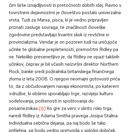
čim širše iznajdljivosti in pretočnosti dobrih idej. Ravno s
tovrstnimi dejavnostmi je človeštvo postalo univerzalna
vrsta. Tudi za Marxa, pisca, ki je vedno pripravljen
priznati zasluge sovraga, te značilnosti človeške
zgodovine predstavljajo kvantni skok iz revščine in
provincializma. Vendar je on pozoren tudi na uničujoče
učinke te globalne prepletenosti, premočrtni Ridley pa
ne. Nekoliko presenetljivo je, da Ridley ne opazi takšnih
učinkov, čeprav je bil včasih neizvršni direktor Northern
Rock, banke sredi požiralnika britanskega finančnega
zloma iz leta 2008. O njegovi neomajni gotovosti priča
to, da z občudovanjem navaja ekonomista, po katerem
»družbe, ki obširno uporabljajo trge, razvijejo kulturo
sodelovanja, poštenosti in spoštovanja do
posameznika«.
[6]
Ko gre za vero v skrito roko trga,
naredi Ridley iz Adama Smitha pravega Josipa Stalina.
Individualna sebična dejanja, pa naj bodo še tako
pritlehna, se bodo vedno pretvorila v splošni dobiček.