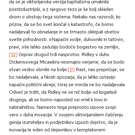
da se je viktorijanska verzija kapitalizma umaknila
postindustrijski, a z njegovo tezo je še bolj skladen
dvom o obstoju tega sistema. Nekako nas razoroži, ko
prizna, da se bo svet končal s katastrofo, če bomo
nadaljevali to obnašanje in se trmasto oklepali obetov
svetle prihodnosti. »Napačni vodje, duhovniki in tatovi«,
pravi, »še lahko zadušijo bodoče bogastvo na zemlji«,
[10]
čeprav drugod trdi nasprotno. Ridley v duhu
Dickensovega Micawbra neomajno verjame, da se bodo
stvari vedno obrnile na bolje.
[11]
Rast, nas prepričuje, se
bo nadaljevala, a hkrati opozarja, da jo lahko ustavijo
napačni politični ukrepi, torej se morda ne bo nadaljevala.
Odveč je trditi, da Ridley ne ve nič bolje od kogarkoli
drugega, ali se bomo naposled vsi vrnili k lovu in
nabiralništvu. Namesto tega preprosto izpove svojo
vero v duha inovacije. V svojem viktorijanskem čaščenju
genija izumiteljev in podjetnikov izpusti dejstvo, da je
inovacija le eden od dejavnikov v kompleksnem