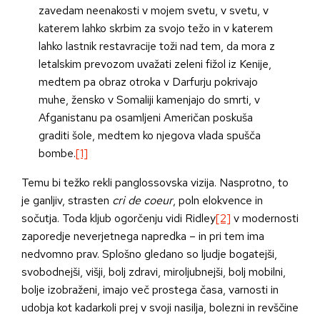
zavedam neenakosti v mojem svetu, v svetu, v
katerem lahko skrbim za svojo težo in v katerem
lahko lastnik restavracije toži nad tem, da mora z
letalskim prevozom uvažati zeleni fižol iz Kenije,
medtem pa obraz otroka v Darfurju pokrivajo
muhe, žensko v Somaliji kamenjajo do smrti, v
Afganistanu pa osamljeni Američan poskuša
graditi šole, medtem ko njegova vlada spušča
bombe.
[1]
Temu bi težko rekli panglossovska vizija. Nasprotno, to
je ganljiv, strasten
cri de coeur
, poln elokvence in
sočutja. Toda kljub ogorčenju vidi Ridley
[2]
v modernosti
zaporedje neverjetnega napredka – in pri tem ima
nedvomno prav. Splošno gledano so ljudje bogatejši,
svobodnejši, višji, bolj zdravi, miroljubnejši, bolj mobilni,
bolje izobraženi, imajo več prostega časa, varnosti in
udobja kot kadarkoli prej v svoji nasilja, bolezni in revščine