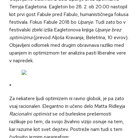
Terryja Eagletona. Eagleton bo 28. 2. ob 20.00 nastopil
kot prvi gost Fabule pred Fabulo, humanističnega fokusa
festivala. Fokus Fabule 2018 bo
Upanje
. Tudi zato bo v
festivalski zbirki izšla Eagletonova knjiga
Upanje brez
optimizma
(prevod Aljoša Kravanja, Beletrina, 10 evrov).
Objavljeni odlomek med drugim obravnava razliko med
upanjem in optimizmom ter analizira pasti liberalne vere
v napredek.
*
Za nekatere ljudi optimizem ni ravno globok, je pa zato
vsaj racionalen. Elegantno in učeno delo Matta Ridleyja
Racionalni optimist
se od burleskne prešernosti
razlikuje po tem, da svojo živahno vizijo osnuje na tem,
kar razume kot svet dejstev. Postreže nam tudi s tem
čudovito jeznim paragrafom: