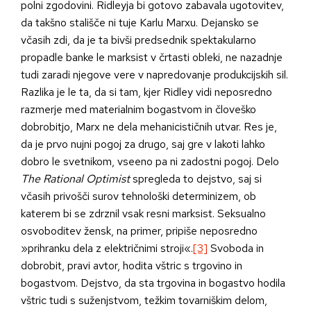
polni zgodovini. Ridleyja bi gotovo zabavala ugotovitev,
da takšno stališče ni tuje Karlu Marxu. Dejansko se
včasih zdi, da je ta bivši predsednik spektakularno
propadle banke le marksist v črtasti obleki, ne nazadnje
tudi zaradi njegove vere v napredovanje produkcijskih sil.
Razlika je le ta, da si tam, kjer Ridley vidi neposredno
razmerje med materialnim bogastvom in človeško
dobrobitjo, Marx ne dela mehanicističnih utvar. Res je,
da je prvo nujni pogoj za drugo, saj gre v lakoti lahko
dobro le svetnikom, vseeno pa ni zadostni pogoj. Delo
The Rational Optimist
spregleda to dejstvo, saj si
včasih privošči surov tehnološki determinizem, ob
katerem bi se zdrznil vsak resni marksist. Seksualno
osvoboditev žensk, na primer, pripiše neposredno
»prihranku dela z električnimi stroji«.
[3]
Svoboda in
dobrobit, pravi avtor, hodita vštric s trgovino in
bogastvom. Dejstvo, da sta trgovina in bogastvo hodila
vštric tudi s suženjstvom, težkim tovarniškim delom,