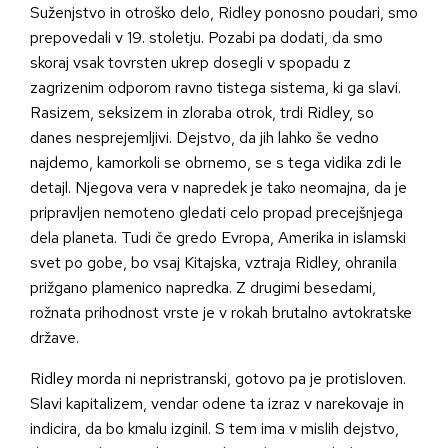
Suženjstvo in otroško delo, Ridley ponosno poudari, smo
prepovedali v 19. stoletju. Pozabi pa dodati, da smo
skoraj vsak tovrsten ukrep dosegli v spopadu z
zagrizenim odporom ravno tistega sistema, ki ga slavi.
Rasizem, seksizem in zloraba otrok, trdi Ridley, so
danes nesprejemljivi. Dejstvo, da jih lahko še vedno
najdemo, kamorkoli se obrnemo, se s tega vidika zdi le
detajl. Njegova vera v napredek je tako neomajna, da je
pripravljen nemoteno gledati celo propad precejšnjega
dela planeta. Tudi če gredo Evropa, Amerika in islamski
svet po gobe, bo vsaj Kitajska, vztraja Ridley, ohranila
prižgano plamenico napredka. Z drugimi besedami,
rožnata prihodnost vrste je v rokah brutalno avtokratske
države.
Ridley morda ni nepristranski, gotovo pa je protisloven.
Slavi kapitalizem, vendar odene ta izraz v narekovaje in
indicira, da bo kmalu izginil. S tem ima v mislih dejstvo,