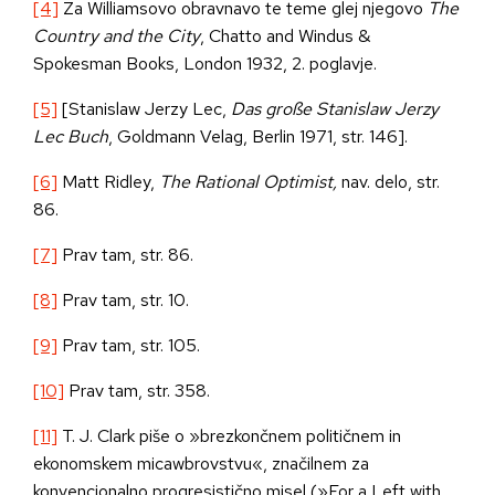
[4]
Za Williamsovo obravnavo te teme glej njegovo
The
Country and the City
, Chatto and Windus &
Spokesman Books, London 1932, 2. poglavje.
[5]
[Stanislaw Jerzy Lec,
Das gro
ß
e Stanislaw Jerzy
Lec Buch
, Goldmann Velag, Berlin 1971, str. 146].
[6]
Matt Ridley,
The Rational Optimist,
nav. delo, str.
86.
[7]
Prav tam, str. 86.
[8]
Prav tam, str. 10.
[9]
Prav tam, str. 105.
[10]
Prav tam, str. 358.
[11]
T. J. Clark piše o »brezkončnem političnem in
ekonomskem micawbrovstvu«, značilnem za
konvencionalno progresistično misel (»For a Left with