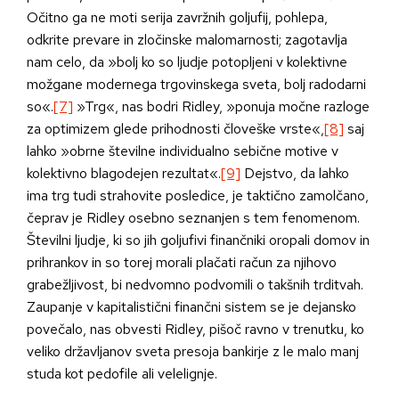
Očitno ga ne moti serija zavržnih goljufij, pohlepa,
odkrite prevare in zločinske malomarnosti; zagotavlja
nam celo, da »bolj ko so ljudje potopljeni v kolektivne
možgane modernega trgovinskega sveta, bolj radodarni
so«.
[7]
»Trg«, nas bodri Ridley, »ponuja močne razloge
za optimizem glede prihodnosti človeške vrste«,
[8]
saj
lahko »obrne številne individualno sebične motive v
kolektivno blagodejen rezultat«.
[9]
Dejstvo, da lahko
ima trg tudi strahovite posledice, je taktično zamolčano,
čeprav je Ridley osebno seznanjen s tem fenomenom.
Številni ljudje, ki so jih goljufivi finančniki oropali domov in
prihrankov in so torej morali plačati račun za njihovo
grabežljivost, bi nedvomno podvomili o takšnih trditvah.
Zaupanje v kapitalistični finančni sistem se je dejansko
povečalo, nas obvesti Ridley, pišoč ravno v trenutku, ko
veliko državljanov sveta presoja bankirje z le malo manj
studa kot pedofile ali velelignje.