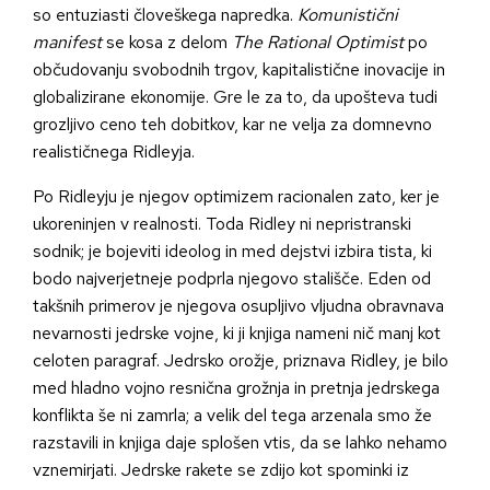
so entuziasti človeškega napredka.
Komunistični
manifest
se kosa z delom
The Rational Optimist
po
občudovanju svobodnih trgov, kapitalistične inovacije in
globalizirane ekonomije. Gre le za to, da upošteva tudi
grozljivo ceno teh dobitkov, kar ne velja za domnevno
realističnega Ridleyja.
Po Ridleyju je njegov optimizem racionalen zato, ker je
ukoreninjen v realnosti. Toda Ridley ni nepristranski
sodnik; je bojeviti ideolog in med dejstvi izbira tista, ki
bodo najverjetneje podprla njegovo stališče. Eden od
takšnih primerov je njegova osupljivo vljudna obravnava
nevarnosti jedrske vojne, ki ji knjiga nameni nič manj kot
celoten paragraf. Jedrsko orožje, priznava Ridley, je bilo
med hladno vojno resnična grožnja in pretnja jedrskega
konflikta še ni zamrla; a velik del tega arzenala smo že
razstavili in knjiga daje splošen vtis, da se lahko nehamo
vznemirjati. Jedrske rakete se zdijo kot spominki iz