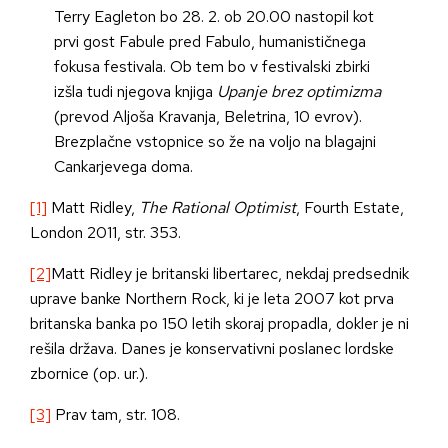
Terry Eagleton bo 28. 2. ob 20.00 nastopil kot
prvi gost Fabule pred Fabulo, humanističnega
fokusa festivala. Ob tem bo v festivalski zbirki
izšla tudi njegova knjiga
Upanje brez optimizma
(prevod Aljoša Kravanja, Beletrina, 10 evrov).
Brezplačne vstopnice so že na voljo na blagajni
Cankarjevega doma.
[1]
Matt Ridley,
The Rational Optimist
, Fourth Estate,
London 2011, str. 353.
[2]
Matt Ridley je britanski libertarec, nekdaj predsednik
uprave banke Northern Rock, ki je leta 2007 kot prva
britanska banka po 150 letih skoraj propadla, dokler je ni
rešila država. Danes je konservativni poslanec lordske
zbornice (op. ur.).
[3]
Prav tam, str. 108.