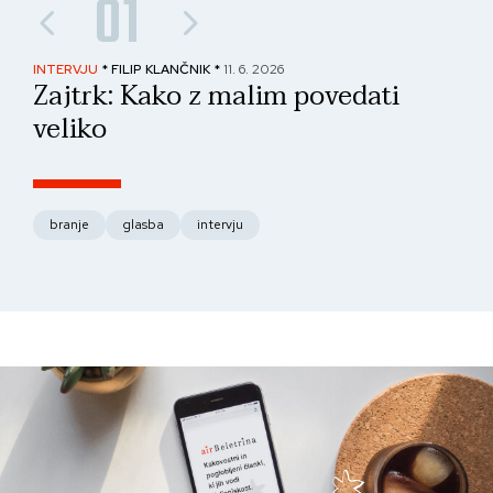
01
INTERVJU
* FILIP KLANČNIK *
11. 6. 2026
PAN
Zajtrk: Kako z malim povedati
No
veliko
fo
branje
glasba
intervju