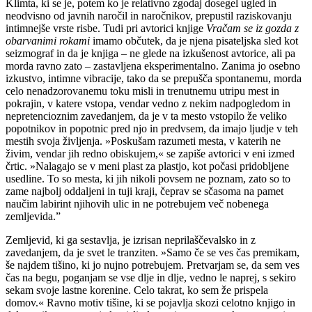
Klimta, ki se je, potem ko je relativno zgodaj dosegel ugled in
neodvisno od javnih naročil in naročnikov, prepustil raziskovanju
intimnejše vrste risbe. Tudi pri avtorici knjige
Vračam se iz gozda z
obarvanimi rokami
imamo občutek, da je njena pisateljska sled kot
seizmograf in da je knjiga – ne glede na izkušenost avtorice, ali pa
morda ravno zato – zastavljena eksperimentalno. Zanima jo osebno
izkustvo, intimne vibracije, tako da se prepušča spontanemu, morda
celo nenadzorovanemu toku misli in trenutnemu utripu mest in
pokrajin, v katere vstopa, vendar vedno z nekim nadpogledom in
nepretencioznim zavedanjem, da je v ta mesto vstopilo že veliko
popotnikov in popotnic pred njo in predvsem, da imajo ljudje v teh
mestih svoja življenja. »Poskušam razumeti mesta, v katerih ne
živim, vendar jih redno obiskujem,« se zapiše avtorici v eni izmed
črtic. »Nalagajo se v meni plast za plastjo, kot počasi pridobljene
usedline. To so mesta, ki jih nikoli povsem ne poznam, zato so to
zame najbolj oddaljeni in tuji kraji, čeprav se sčasoma na pamet
naučim labirint njihovih ulic in ne potrebujem več nobenega
zemljevida.”
Zemljevid, ki ga sestavlja, je izrisan neprilaščevalsko in z
zavedanjem, da je svet le tranziten. »Samo če se ves čas premikam,
še najdem tišino, ki jo nujno potrebujem. Pretvarjam se, da sem ves
čas na begu, poganjam se vse dlje in dlje, vedno le naprej, s sekiro
sekam svoje lastne korenine. Celo takrat, ko sem že prispela
domov.« Ravno motiv tišine, ki se pojavlja skozi celotno knjigo in