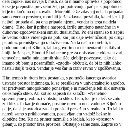
dela zapike, nas navaja k misli, da tu nimamo opravka s popotnico,
ki se je prepustila prevzetni želji po potovanju, pač pa s popotnico,
ki je tenkočutna opazovalka. Morebiti je že zdavnaj nehala pripadati
samo enemu prostoru, morebiti je že zdavnaj pozabila, kateri jezik ji
najbolj pripada ali pa ona pripada njemu, vendar iz tega ne dela
drame. Tisto, kar ji prihaja nasproti, izriše umirjeno natančno in v
duhovno-zgodovinskem smislu dualistično. Po eni strani so ti zapisi
še vedno odraz videnega na poti, kar jim daje avtentičnost, po drugi
pa odraz premišljevanja o doživetem. Na ta način morebiti, in
podobno kot pri Klimtu, lahko govorimo o elementarni instiktivni
liniji. In že spet, Simoni Škrabec ne gre za opisovanje videza stvari,
temveč na način miniaturnih skic išče globlje povezave, tako da
imamo ob branju posamičnih »zgodb« občutek, da bi iz njih lahko
nastali daljši teksti, vendar je ves čar in izziv ravno v zgoščevanju.
Hitri tempo in ritem brez postanka, s pomočjo katerega avtorica
ustvarja prostor intimnega, ki se preslikava v univerzalnejšo zgodbo,
ter predvsem mnogokratno ponavljanje in množenje teh slik ustvarja
celostnejšo sliko. Ali kot so zapisali na založbi: »Nenehno
spreminjane preobrazi v obstojno sliko. Tisto, kar je daleč, se zato
zdi blizu. In kar je domače, postane novo in nenavadno.« Ključno
pa je, da si je avtorica zadala poiskati presežno v realnem. To lahko
naredi samo s priklicovanjem, postavljanjem vzdolž bežne in
eliptične črte. Ko na primer razmišlja o ladjah, ki so »prostor v
gibanju, so prostor brez prostora. Obstajajo same zase. Zaprte so v