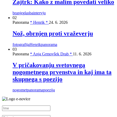
Zajtrk: Kako z malim povedati veliko
branje
glasba
intervju
02
Panorama
* Henrik *
24. 6. 2026
Nož, obrnjen proti vraževerju
fotografija
Henrik
panorama
03
Panorama
* Anja Grmovšek Drab *
11. 6. 2026
V pričakovanju svetovnega
nogometnega prvenstva in kaj ima ta
skupnega s poezijo
nogomet
panorama
poezija
e-novice