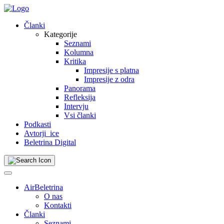
Skip
to
Članki
content
Kategorije
Seznami
Kolumna
Kritika
Impresije s platna
Impresije z odra
Panorama
Refleksija
Intervju
Vsi članki
Podkasti
Avtorji_ice
Beletrina Digital
AirBeletrina
O nas
Kontakti
Članki
Seznami