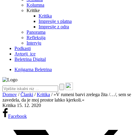
Kolumna
Kritike
Kritika
Impresije s platna
Impresije z odra
Panorama
Refleksija
Intervju
Podkasti
Avtorji_ice
Beletrina Digital
Knjigarna Beletrina
Domov
/
Članki
/
Kritika
/
»V rumeni barvi zrelega žita /…/, sem se
zavedela, da je moj prostor lahko kjerkoli.«
Kritika
15. 12. 2020
Facebook