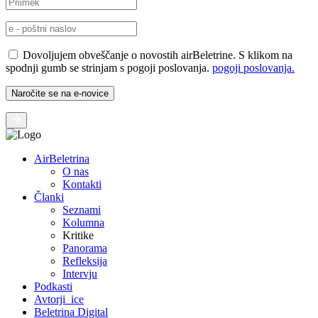
Dovoljujem obveščanje o novostih airBeletrine. S klikom na
spodnji gumb se strinjam s pogoji poslovanja.
pogoji poslovanja.
AirBeletrina
O nas
Kontakti
Članki
Seznami
Kolumna
Kritike
Panorama
Refleksija
Intervju
Podkasti
Avtorji_ice
Beletrina Digital