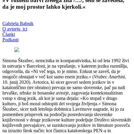
»V rumeni barvi zrelega žita /…/, sem se zavedela,
da je moj prostor lahko kjerkoli.«
Gabriela Babnik
O avtorju_ici
Članki
Podkasti
Simona Škrabec, nemcistka in komparativistka, ki od leta 1992 živi
in ustvarja v Barceloni, je na vprašanje, v katerem jeziku razmišlja,
odgovorila, da »Ni več tega, to je mimo. Enkrat se zaveš, da je
mogoče obstajati v več kot samo enem jeziku.« (
Vrabec Anarhist
,
10. junij 2020). Avtorica, ki sicer govori sedem jezikov in v
katalonščino (ter obratno) prevaja ne samo slovenske, pač pa tudi
hrvaške, srbske in bosanske avtorje, zagovarja kontekstualiziran
vstop v drug jezik, ali kot je sama dejala: »Ko stopaš v drugo
kulturo, ji boš moral odstopiti del svojega življenja.« Simona
Škrabec, sicer tudi letošnja dobitnica Lavrinove nagrade, ki jo za
pomemben prispevek na področju posredovanja slovenske
književnosti v druge jezikovne kulture podeljuje Društvo slovenskih
književnih prevajalcev, se raziskovanju jezikov in literature posveča
na izrazito širok način: kot članica katalonskega PEN-a in