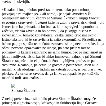
svetovnih okvirjih.
»Katalonci imajo dobro predstavo o tem, kako pomembno je
prevajanje za majhen jezik ali narod,« je dejala avtorica v že
omenjenem intervjuju, čeprav se Simona Škrabec v knjigi
Vračam
se gozda z obarvanimi rokami
kaže ne zgolj v prevajalski vlogi – pri
čemer je treba priznati, da bo bralca, ki bo spregledal opombo na
začetku, zlahka zavedla in bo pomislil, da je knjiga pisana v
slovenščini –, temveč kot avtorica. Vsaka izmed črtic ima svojo
lastno teksturo, ki je zastavljena izrazito ekonomično. Pisateljica na
belino papirja spušča tenkočutne zaznave, skoraj nevidne stike, ki pa
očesu pozorne opazovalke ne uidejo, jih nato plete v mrežo
pomenov, iz katerih razbiramo ne samo humor, pač pa načitanost in
hkrati ranljivost. Tisto, kar bi lahko imenovali realno, je pri Simoni
Škrabec razpršeno in eliptično, bežno in gibljivo, predvsem pa
dvoumno. Realno je, pa četudi je govora o postriženih laseh ali o
mestih, ki jih obiskuje, in ladjah, na katerih potuje, iz več plasti, več
ploskev. Avtorica se zaveda, da ga lahko zapopada le po koščkih,
morebiti tudi samo začasno.
Simona Škrabec
Z nekaj pretencioznosti bi bilo pisavo Simone Škrabec mogoče
primerjati z gracioznostjo, krhkostjo in fluidnostjo linije Gustava