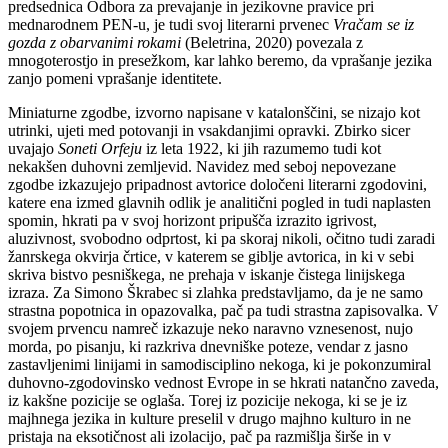
predsednica Odbora za prevajanje in jezikovne pravice pri
mednarodnem PEN-u, je tudi svoj literarni prvenec
Vračam se iz
gozda z obarvanimi rokami
(Beletrina, 2020) povezala z
mnogoterostjo in presežkom, kar lahko beremo, da vprašanje jezika
zanjo pomeni vprašanje identitete.
Miniaturne zgodbe, izvorno napisane v katalonščini, se nizajo kot
utrinki, ujeti med potovanji in vsakdanjimi opravki. Zbirko sicer
uvajajo
Soneti Orfeju
iz leta 1922, ki jih razumemo tudi kot
nekakšen duhovni zemljevid. Navidez med seboj nepovezane
zgodbe izkazujejo pripadnost avtorice določeni literarni zgodovini,
katere ena izmed glavnih odlik je analitični pogled in tudi naplasten
spomin, hkrati pa v svoj horizont pripušča izrazito igrivost,
aluzivnost, svobodno odprtost, ki pa skoraj nikoli, očitno tudi zaradi
žanrskega okvirja črtice, v katerem se giblje avtorica, in ki v sebi
skriva bistvo pesniškega, ne prehaja v iskanje čistega linijskega
izraza. Za Simono Škrabec si zlahka predstavljamo, da je ne samo
strastna popotnica in opazovalka, pač pa tudi strastna zapisovalka. V
svojem prvencu namreč izkazuje neko naravno vznesenost, nujo
morda, po pisanju, ki razkriva dnevniške poteze, vendar z jasno
zastavljenimi linijami in samodisciplino nekoga, ki je pokonzumiral
duhovno-zgodovinsko vednost Evrope in se hkrati natančno zaveda,
iz kakšne pozicije se oglaša. Torej iz pozicije nekoga, ki se je iz
majhnega jezika in kulture preselil v drugo majhno kulturo in ne
pristaja na eksotičnost ali izolacijo, pač pa razmišlja širše in v