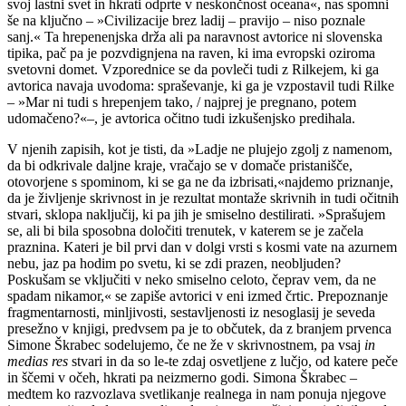
svoj lastni svet in hkrati odprte v neskončnost oceana«, nas spomni
še na ključno – »Civilizacije brez ladij – pravijo – niso poznale
sanj.« Ta hrepenenjska drža ali pa naravnost avtorice ni slovenska
tipika, pač pa je pozvdignjena na raven, ki ima evropski oziroma
svetovni domet. Vzporednice se da povleči tudi z Rilkejem, ki ga
avtorica navaja uvodoma: spraševanje, ki ga je vzpostavil tudi Rilke
– »Mar ni tudi s hrepenjem tako, / najprej je pregnano, potem
udomačeno?«–, je avtorica očitno tudi izkušenjsko predihala.
V njenih zapisih, kot je tisti, da »Ladje ne plujejo zgolj z namenom,
da bi odkrivale daljne kraje, vračajo se v domače pristanišče,
otovorjene s spominom, ki se ga ne da izbrisati,«najdemo priznanje,
da je življenje skrivnost in je rezultat montaže skrivnih in tudi očitnih
stvari, sklopa naključij, ki pa jih je smiselno destilirati. »Sprašujem
se, ali bi bila sposobna določiti trenutek, v katerem se je začela
praznina. Kateri je bil prvi dan v dolgi vrsti s kosmi vate na azurnem
nebu, jaz pa hodim po svetu, ki se zdi prazen, neobljuden?
Poskušam se vključiti v neko smiselno celoto, čeprav vem, da ne
spadam nikamor,« se zapiše avtorici v eni izmed črtic. Prepoznanje
fragmentarnosti, minljivosti, sestavljenosti iz nesoglasij je seveda
presežno v knjigi, predvsem pa je to občutek, da z branjem prvenca
Simone Škrabec sodelujemo, če ne že v skrivnostnem, pa vsaj
in
medias res
stvari in da so le-te zdaj osvetljene z lučjo, od katere peče
in ščemi v očeh, hkrati pa neizmerno godi. Simona Škrabec –
medtem ko razvozlava svetlikanje realnega in nam ponuja njegove