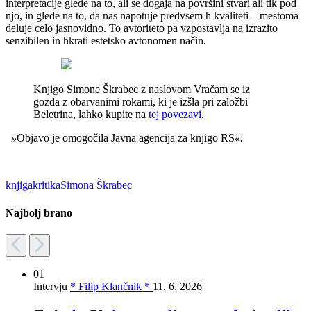
interpretacije glede na to, ali se dogaja na površini stvari ali tik pod
njo, in glede na to, da nas napotuje predvsem h kvaliteti – mestoma
deluje celo jasnovidno. To avtoriteto pa vzpostavlja na izrazito
senzibilen in hkrati estetsko avtonomen način.
Knjigo Simone Škrabec z naslovom Vračam se iz
gozda z obarvanimi rokami, ki je izšla pri založbi
Beletrina, lahko kupite na
tej povezavi
.
»
Objavo je omogočila Javna agencija za knjigo RS
«.
knjiga
kritika
Simona Škrabec
Najbolj brano
01
Intervju
* Filip Klančnik *
11. 6. 2026