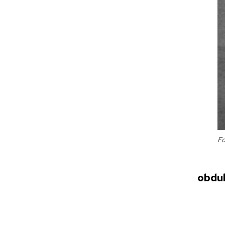
Fo
obduk