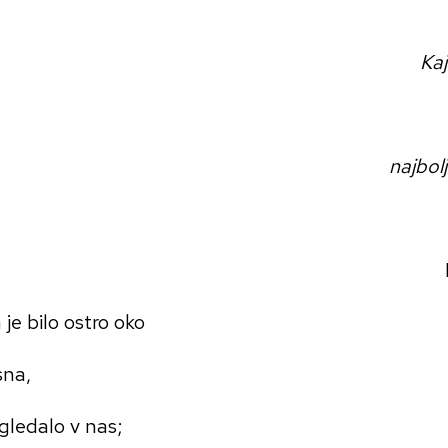
Kaj
najbol
je bilo ostro oko
sna,
 gledalo v nas;