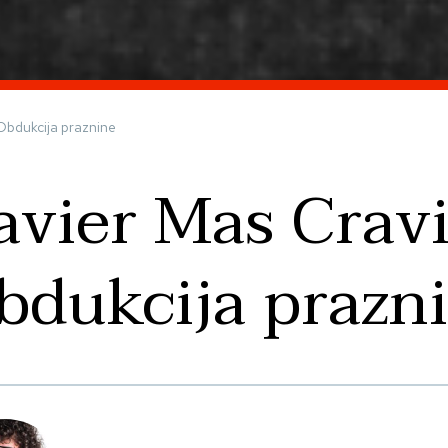
Obdukcija praznine
avier Mas Cravi
bdukcija prazn