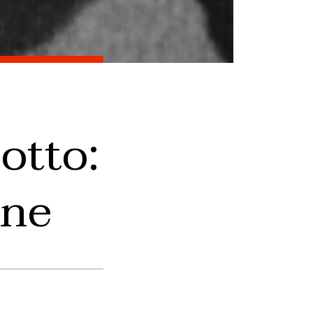
otto:
ine