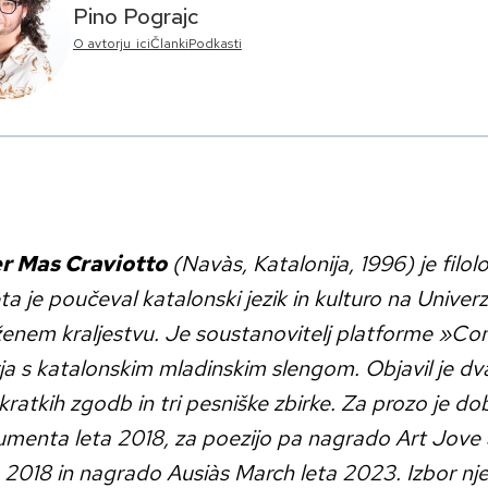
Pino Pograjc
O avtorju_ici
Članki
Podkasti
r Mas Craviotto
(Navàs, Katalonija, 1996) je filolog
eta je poučeval katalonski jezik in kulturo na Univerz
enem kraljestvu. Je soustanovitelj platforme »Com 
ja s katalonskim mladinskim slengom. Objavil je dv
kratkih zgodb in tri pesniške zbirke. Za prozo je do
menta leta 2018, za poezijo pa nagrado Art Jove 
a 2018 in nagrado Ausiàs March leta 2023. Izbor nj