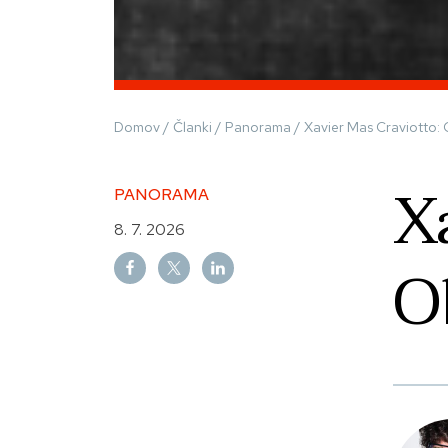
Domov
/
Članki
/
Panorama
/
Xavier Mas Craviotto: 
X
PANORAMA
8. 7. 2026
O