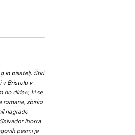
 in pisatelj. Štiri
i v Bristolu v
ho diria«, ki se
a romana, zbirko
bil nagrado
Salvador Iborra
egovih pesmi je