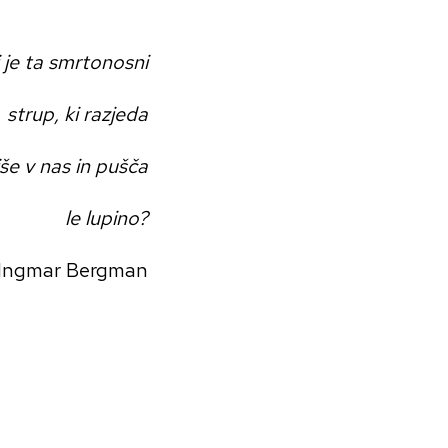
 je ta smrtonosni
strup, ki razjeda
jše v nas in pušča
le lupino?
Ingmar Bergman