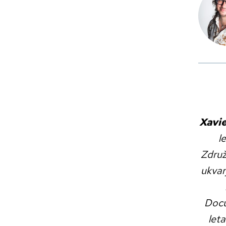
Xavie
l
Združ
ukvar
Docu
let