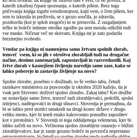
ko sem uvidela, da knjige ne morem dati v svet, če ne povem, iz
katerih izkušenj črpam spoznanja, o katerih pišem. Brez tega
pričevanja knjiga izgubi verodostojnost, kajti vem, o čem pišem, ker
sem to izkusila in preživela, se z grozo soočila, jo zdravila,
pozdravila (kot je sploh mogoče) in se prenovila. Z razgaljanjem
težke in boleče intimne otroške zgodbe pa sem morala odložiti tudi
vse maske. Ničesar več ne skrivam. Knjiga mi je zato podarila
brezmejno svobodo.
Vendar pa knjiga ni namenjena samo žrtvam spolnih zlorab,
temveč vsem, ki so jih v otroštvu zlorabljali tudi na drugačne
načine, denimo zanemarjali, zapostavljali in razvrednotili. Kaj
žrtve zlorab v kasnejšem življenju naredijo same zase, kako se
lahko poberejo in zastavijo življenje na novo?
Spolne zlorabe, posebno v družinah, so še vedno tabu, četudi
raziskave ministrstva za pravosodje iz oktobra 2020 kažejo, da je
vsak peti Slovenec doživel spolno zlorabo. Zakaj tabu? Ker družbe
ne sestavljajo samo žrtve, temveč tudi zlorabljevalci, pedofili, spolni
iztirjenci, nadlegovalci in drugi slinavci. Slovenija je premajhna, da
bi se lahko pred storilci umaknili na drugi konec države v drugo
veliko mesto, kjer bi imeli enako kakovostno ponudbo zaposlitev
kot v prestolnici. V Sloveniji ni tega oddaljenega velemesta, kjer bi
lahko začeli na novo. Večinoma spolno zlorabljeni ostanejo v bližini
zlorabljevalcev, kar je zanje grozno boleče in povzroča neprestano
retravmatiziranje. In četudi so spolne zlorabe resda najhujše oblike