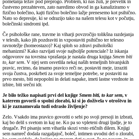
pometanja težav pod preprogo. Problem, ki nas žuli, je prevelik in
čustveno prezahteven, zato naredimo obvod in ga kanaliziramo v
fizično bolečino, kajti fizično bolečino lažje prenesemo kot psihično.
Nato so depresije, ki se odrazijo tako na našem telesu kot v počutju,
bolečinski sindromi ipd.
Če psihološke rane, travme in viharji povzročijo tolikšna razdejanja
v telesih, kako jih pozdraviti in vzpostaviti psihično ter telesno
ravnotežje (homeostazo)? Kaj sploh so zdravi psihološki
mehanizmi? Kako razvijati svoje najboljše potenciale? Iz iskanja
odgovorov na tovrstna vprašanja je nastala druga knjiga
Smem biti
to, kar sem
. V njej sem osvetlila nekaj naših temeljnih bivanjskih
pravic, recimo, da imamo pravico reči ne, postaviti meje, izraziti
svoja čustva, poskrbeti za svoje temeljne potrebe, se postaviti na
prvo mesto, biti nepopolni in delati napake, imeti lastne vrednote in
izbire, biti srečni idr.
Je bilo težko napisati prvi del knjige
Smem biti, to kar sem
, v
katerem govoriš o spolni zlorabi, ki si jo doživela v otroštvu in
ki je zaznamovala tudi odraslo življenje?
Zelo. Vsakdo ima pravico govoriti o sebi po svoji presoji in izbrati,
kaj bo delil s svetom in kaj ne. Ko pa so vpleteni drugi ljudje, je to
drugače. Pri pisanju sem viharila skozi vrsto etičnih dilem. Knjigi
sem namreč dodala razgaljajoč, boleč, intimen uvodni del o zlorabi,