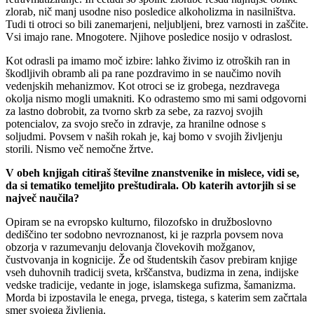
zlorab, nič manj usodne niso posledice alkoholizma in nasilništva.
Tudi ti otroci so bili zanemarjeni, neljubljeni, brez varnosti in zaščite.
Vsi imajo rane. Mnogotere. Njihove posledice nosijo v odraslost.
Kot odrasli pa imamo moč izbire: lahko živimo iz otroških ran in
škodljivih obramb ali pa rane pozdravimo in se naučimo novih
vedenjskih mehanizmov. Kot otroci se iz grobega, nezdravega
okolja nismo mogli umakniti. Ko odrastemo smo mi sami odgovorni
za lastno dobrobit, za tvorno skrb za sebe, za razvoj svojih
potencialov, za svojo srečo in zdravje, za hranilne odnose s
soljudmi. Povsem v naših rokah je, kaj bomo v svojih življenju
storili. Nismo več nemočne žrtve.
V obeh knjigah citiraš številne znanstvenike in mislece, vidi se,
da si tematiko temeljito preštudirala. Ob katerih avtorjih si se
največ naučila?
Opiram se na evropsko kulturno, filozofsko in družboslovno
dediščino ter sodobno nevroznanost, ki je razprla povsem nova
obzorja v razumevanju delovanja človekovih možganov,
čustvovanja in kognicije. Že od študentskih časov prebiram knjige
vseh duhovnih tradicij sveta, krščanstva, budizma in zena, indijske
vedske tradicije, vedante in joge, islamskega sufizma, šamanizma.
Morda bi izpostavila le enega, prvega, tistega, s katerim sem začrtala
smer svojega življenja.