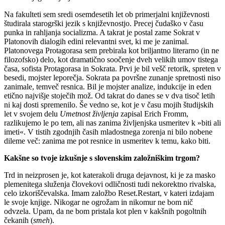
Na fakulteti sem sredi osemdesetih let ob primerjalni književnosti
študirala starogrški jezik s književnostjo. Precej čudaško v času
punka in rahljanja socializma. A takrat je postal zame Sokrat v
Platonovih dialogih edini relevantni svet, ki me je zanimal.
Platonovega Protagorasa sem prebirala kot briljantno literarno (in ne
filozofsko) delo, kot dramatično soočenje dveh velikih umov tistega
časa, sofista Protagorasa in Sokrata. Prvi je bil vešč retorik, spreten v
besedi, mojster leporečja. Sokrata pa površne zunanje spretnosti niso
zanimale, temveč resnica. Bil je mojster analize, indukcije in eden
etično najvišje stoječih mož. Od takrat do danes se v dva tisoč letih
ni kaj dosti spremenilo. Še vedno se, kot je v času mojih študijskih
let v svojem delu
Umetnost življenja
zapisal Erich Fromm,
razlikujemo le po tem, ali nas zanima življenjska usmeritev k »biti ali
imeti«. V tistih zgodnjih časih mladostnega zorenja ni bilo nobene
dileme več: zanima me pot resnice in usmeritev k temu, kako biti.
Kakšne so tvoje izkušnje s slovenskim založniškim trgom?
Trd in neizprosen je, kot katerakoli druga dejavnost, ki je za masko
plemenitega služenja človekovi odličnosti tudi nekorektno rivalska,
celo izkoriščevalska. Imam založbo Reset.Restart, v kateri izdajam
le svoje knjige. Nikogar ne ogrožam in nikomur ne bom nič
odvzela. Upam, da ne bom pristala kot plen v kakšnih pogoltnih
čekanih (
smeh
).