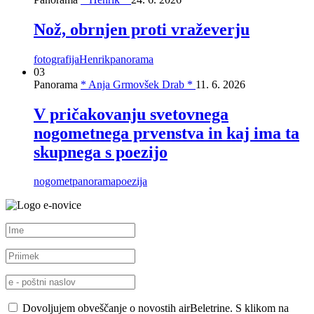
Nož, obrnjen proti vraževerju
fotografija
Henrik
panorama
03
Panorama
* Anja Grmovšek Drab *
11. 6. 2026
V pričakovanju svetovnega
nogometnega prvenstva in kaj ima ta
skupnega s poezijo
nogomet
panorama
poezija
e-novice
Dovoljujem obveščanje o novostih airBeletrine. S klikom na