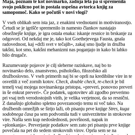
Maja, poznam te kot novinarko, zadnja leta pa si spremenila
svojo poklicno pot in postala uspešna avtorica knjig za
samopomoč. Kako se počutiš v novi vlogi?
V vseh oblikah sem ista jaz, z enakimi vrednotami in motiviranostjo.
Četudi se je igrišče spremenilo in namesto člankov nastajajo
obsežnejše knjige, je igra ostala enaka: iskanje resnice in brskanje za
odgovori. Od nekdaj me je, tako kot Goethejevega Fausta, gnala
radovednost, kaj »drži svet v tečajih«, zakaj smo ljudje in družba
takšni, kot smo, kakšni mehanizmi nas poganjajo in kako bi lahko
bilo drugače.
Razumevanje pojavov je cilj sleherne raziskave, naj bo to
novinarsko delo, znanstveno, psihološko, filozofsko ali
družboslovno. V vseh primerih naj bi se oprli na kredibilne vire in te
osvetlili z več zornih kotov.
Check, double check, re-check
je bil
temelj vsaj mojega novinarskega pristopa, »preveri, ponovno preveri
in še enkrat preveri«. Če podatek, ugotovitev ali zgodbo preverimo
pri vsaj treh verodostojnih virih, je velika verjetnost, da so resnični.
Z današnjo globalno spletno povezanostjo temu ni več tako. Na
družbenih omrežjih se širijo laži, ob pisanju prve knjige
Stres, kuga
sodobnega časa
pa sem podvomila tudi v univerzitetne in strokovne
vire. Našla sem kup nedoslednosti, površnosti, napak in
»plonkanja«. Preverjanje podatkov sem zato pri pisanju prve knjige
povečala na pet do sedem strokovnih virov. Oprla sem se na