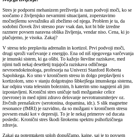
Stres je podporni mehanizem preživetja in nam podvoji moči, ko se
soočamo z življenjsko nevarnimi situacijami, zoperstavimo
močnejšemu sovražniku ali zbežimo od njega. Problem je ta, da
sodobni človek živi stresno prav vsak dan, kot bi bile izredne
razmere povsem naravna oblika življenja, vendar niso. Cena, ki jo
plačujemo, je visoka. Zakaj?
V stresu telo preplavita adrenalin in kortizol. Prvi podvoji moči,
drugi sproži varčevanje z energijo. Ena od niš njegovega varčevanja
je imunski sistem, ki ga ošibi. To kažejo številne raziskave, med
njimi tudi nekaj desetletij trajajoča raziskava odličnega
nevroendokrinologa, profesorja na Univerzi Stanford Roberta
Sapolskega. Ko smo v kroničnem stresu in dolgo preplavljeni s
kortizolom, smo v stanju dolgotrajno šibkejšega imunskega sistema,
kar odpira vrata telesnim boleznim, h katerim smo nagnjeni ali jim
izpostavljeni. Kronični stres uničuje tudi možganske celice
(nevrone) in med njimi zdravo delovanje nevrotransmiterjev oz.
živčnih prenašalcev (serotonina, dopamina, idr.). S slik magnetne
resonance (fMRI) je razvidno, da so možgani v kroničnem stresu
povsem enaki kot v depresiji. To je le nekaj primerov od ducata
posledic. Kronični stres škodi širokemu spektru psihofizičnega
zdravja.
Zakaj ga potemtakem sploh dopuščamo, kajne, saj je to povsem