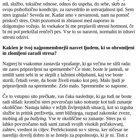
stil, službo, toksične odnose, odnos do uspeha, do sebe, skrb za
svojo psihofizično kondicijo, za razvedrilo in ustvarjalnost ipd. Sem
stres izgnala? Seveda ne. Kadar smo v nevarnosti, nam na pomoč
priskoči stres. Ostri pozornost in zbranost med naporno in
dolgotrajno vožnjo. In vsekakor bi me preplavili stresni hormoni, če
bi mi pot prekrižal renčeči pes. Vse to so naravni, normalni in zdravi
stresni odzivi.
Kakšen je tvoj najpomembnejši nasvet ljudem, ki so ohromljeni
in zlomljeni zaradi stresa?
Najprej bi vsakomur zastavila vprašanje, ki ga večina ne sliši rada:
ste zares pripravljeni na spremembe? Če niste, boste le jamrali, se
smilili sami sebi in se slepili z lažnimi obljubami, kaj vse boste
storili, četudi veste, da boste živeli enako kot prej. Malo ljudi je
pripravljenih na spremembe. Zelo malo. Spremembe so naporne.
Če to vstopno sito prečkate, vas čaka naslednje, ki ga tudi ne boste
radi slišali: kronični stres povzročajo tako notranje kot tudi zunanje
okoliščine. Nastaja lahko v težjih življenjskih situacij, kot so izguba
službe in pritisk preživetja, smrt bližnjega, razpad zakonske zveze,
mobing ali pa
bullying
.
Vse te okoliščine so zunanje. Stres pa si
lahko povzročamo tudi sami zaradi svojih visokih pričakovanj,
zahtev, vrednot in ciljev. Perfekcionisti so v stresu, ker ničesar ne
naredijo dovolj dobro in se ženejo za popolnostjo, ki je ni. Tisti z