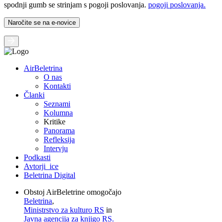
spodnji gumb se strinjam s pogoji poslovanja.
pogoji poslovanja.
AirBeletrina
O nas
Kontakti
Članki
Seznami
Kolumna
Kritike
Panorama
Refleksija
Intervju
Podkasti
Avtorji_ice
Beletrina Digital
Obstoj AirBeletrine omogočajo
Beletrina
,
Ministrstvo za kulturo RS
in
Javna agencija za knjigo RS.