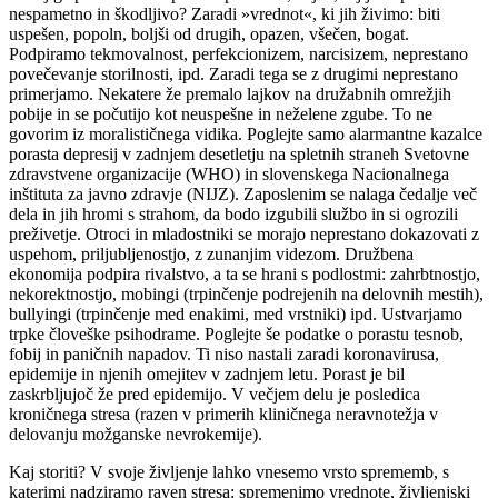
nespametno in škodljivo? Zaradi »vrednot«, ki jih živimo: biti
uspešen, popoln, boljši od drugih, opazen, všečen, bogat.
Podpiramo tekmovalnost, perfekcionizem, narcisizem, neprestano
povečevanje storilnosti, ipd. Zaradi tega se z drugimi neprestano
primerjamo. Nekatere že premalo lajkov na družabnih omrežjih
pobije in se počutijo kot neuspešne in neželene zgube. To ne
govorim iz moralističnega vidika. Poglejte samo alarmantne kazalce
porasta depresij v zadnjem desetletju na spletnih straneh Svetovne
zdravstvene organizacije (WHO) in slovenskega Nacionalnega
inštituta za javno zdravje (NIJZ). Zaposlenim se nalaga čedalje več
dela in jih hromi s strahom, da bodo izgubili službo in si ogrozili
preživetje. Otroci in mladostniki se morajo neprestano dokazovati z
uspehom, priljubljenostjo, z zunanjim videzom. Družbena
ekonomija podpira rivalstvo, a ta se hrani s podlostmi: zahrbtnostjo,
nekorektnostjo, mobingi (trpinčenje podrejenih na delovnih mestih),
bullyingi (trpinčenje med enakimi, med vrstniki) ipd. Ustvarjamo
trpke človeške psihodrame. Poglejte še podatke o porastu tesnob,
fobij in paničnih napadov. Ti niso nastali zaradi koronavirusa,
epidemije in njenih omejitev v zadnjem letu. Porast je bil
zaskrbljujoč že pred epidemijo. V večjem delu je posledica
kroničnega stresa (razen v primerih kliničnega neravnotežja v
delovanju možganske nevrokemije).
Kaj storiti? V svoje življenje lahko vnesemo vrsto sprememb, s
katerimi nadziramo raven stresa: spremenimo vrednote, življenjski