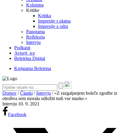
Kolumna
Kritike
Kritika
Impresije s platna
Impresije z odra
Panorama
Refleksija
Intervju
Podkasti
Avtorji_ice
Beletrina Digital
Knjigarna Beletrina
Domov
/
Članki
/
Intervju
/
»Z razgaljanjem boleče zgodbe iz
otroštva sem morala odložiti tudi vse maske.«
Intervju
10. 9. 2021
Facebook