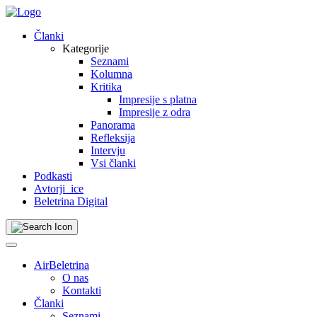
Skip
to
Članki
content
Kategorije
Seznami
Kolumna
Kritika
Impresije s platna
Impresije z odra
Panorama
Refleksija
Intervju
Vsi članki
Podkasti
Avtorji_ice
Beletrina Digital
AirBeletrina
O nas
Kontakti
Članki
Seznami