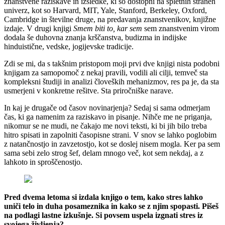
znanstvene raziskave in izsledke, ki so dostopni na spletnih straneh
univerz, kot so Harvard, MIT, Yale, Stanford, Berkeley, Oxford,
Cambridge in številne druge, na predavanja znanstvenikov, knjižne
izdaje. V drugi knjigi
Smem biti to, kar sem
sem znanstvenim virom
dodala še duhovna znanja krščanstva, budizma in indijske
hinduistične, vedske, jogijevske tradicije.
Zdi se mi, da s takšnim pristopom moji prvi dve knjigi nista podobni
knjigam za samopomoč z nekaj pravili, vodili ali cilji, temveč sta
kompleksni študiji in analizi človeških mehanizmov, res pa je, da sta
usmerjeni v konkretne rešitve. Sta priročniške narave.
In kaj je drugače od časov novinarjenja? Sedaj si sama odmerjam
čas, ki ga namenim za raziskavo in pisanje. Nihče me ne priganja,
nikomur se ne mudi, ne čakajo me novi teksti, ki bi jih bilo treba
hitro spisati in zapolniti časopisne strani. V snov se lahko poglobim
z natančnostjo in zavzetostjo, kot se doslej nisem mogla. Ker pa sem
sama sebi zelo strog šef, delam mnogo več, kot sem nekdaj, a z
lahkoto in sproščenostjo.
Pred dvema letoma si izdala knjigo o tem, kako stres lahko
uniči telo in duha posameznika in kako se z njim spopasti. Pišeš
na podlagi lastne izkušnje. Si povsem uspela izgnati stres iz
svojega življenja?