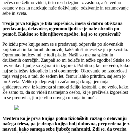
nečesa ne želimo videti, tisto resda izgine iz zaslona, a še vedno
ostane v nas in narekuje naše doživljanje, odzivanje in razumevanje
sebe in sveta.
Tvoja prva knjiga je bila uspešnica, imela si dobro obiskana
predavanja, delavnice, ogromno ljudi se je nate obrnilo po
pomoč. Kakšne so bile njihove zgodbe, kaj so te spraševali?
Po izidu prve knjige sem se s predavanji odpravila po slovenskih
knjižnicah in kulturnih domovih, kakšnih štirideset se jih je zvrstilo.
Ogromno bralcev mi je tudi pisalo. Našli so me na spletu in
družbenih omrežjih. Zaupali so mi boleče in težke zgodbe! Stiske so
res velike. Ljudje so zgarani in izgoreli. Pobiti so, ker ne vedo, kako
naj se iz težav izkopljejo in si opomorejo. Okrevanje po izgorelosti
traja vsaj pet, a tudi do sedem let, čemur lahko pritrdim, saj sem jo
preživela. Veliko je depresij in začaranega kroga jemanja
antidepresivov, iz katerega si mnogi želijo izstopiti, a ne vedo, kako.
Že samo to, da so videli nasmejano osebo, ki je preživela izgorelost
in se prenovila, jim je vlilo novega upanja in moči.
Medtem ko je prva knjiga polna fizioloških razlag o delovanju
našega telesa, pa je druga knjiga bolj duhovna, prepredena je z
nasveti, kako samega sebe ljubeče nahraniti. Zdi se, da tvorita