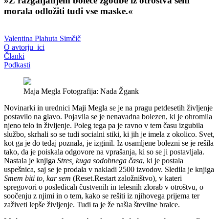
»Z razgaljanjem boleče zgodbe iz otroštva sem
morala odložiti tudi vse maske.«
Valentina Plahuta Simčič
O avtorju_ici
Članki
Podkasti
Maja Megla Fotografija: Nada Žgank
Novinarki in urednici Maji Megla se je na pragu petdesetih življenje
postavilo na glavo. Pojavila se je nenavadna bolezen, ki je ohromila
njeno telo in življenje. Poleg tega pa je ravno v tem času izgubila
službo, skrhali so se tudi socialni stiki, ki jih je imela z okolico. Svet,
kot ga je do tedaj poznala, je izginil. Iz osamljene bolezni se je rešila
tako, da je poiskala odgovore na vprašanja, ki so se ji postavljala.
Nastala je knjiga
Stres, kuga sodobnega časa
, ki je postala
uspešnica, saj se je prodala v nakladi 2500 izvodov. Sledila je knjiga
Smem biti to, kar sem
(Reset.Restart založništvo), v kateri
spregovori o posledicah čustvenih in telesnih zlorab v otroštvu, o
soočenju z njimi in o tem, kako se rešiti iz njihovega prijema ter
zaživeti lepše življenje. Tudi ta je že našla številne bralce.