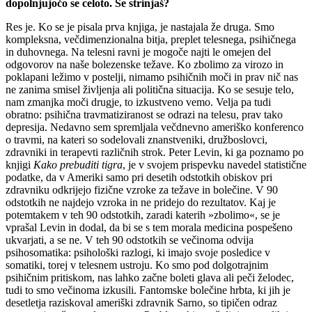
dopolnjujočo se celoto. Se strinjaš?
Res je. Ko se je pisala prva knjiga, je nastajala že druga. Smo
kompleksna, večdimenzionalna bitja, preplet telesnega, psihičnega
in duhovnega. Na telesni ravni je mogoče najti le omejen del
odgovorov na naše bolezenske težave. Ko zbolimo za virozo in
poklapani ležimo v postelji, nimamo psihičnih moči in prav nič nas
ne zanima smisel življenja ali politična situacija. Ko se sesuje telo,
nam zmanjka moči drugje, to izkustveno vemo. Velja pa tudi
obratno: psihična travmatiziranost se odrazi na telesu, prav tako
depresija. Nedavno sem spremljala večdnevno ameriško konferenco
o travmi, na kateri so sodelovali znanstveniki, družboslovci,
zdravniki in terapevti različnih strok. Peter Levin, ki ga poznamo po
knjigi
Kako prebuditi tigra
, je v svojem prispevku navedel statistične
podatke, da v Ameriki samo pri desetih odstotkih obiskov pri
zdravniku odkrijejo fizične vzroke za težave in bolečine. V 90
odstotkih ne najdejo vzroka in ne pridejo do rezultatov. Kaj je
potemtakem v teh 90 odstotkih, zaradi katerih »zbolimo«, se je
vprašal Levin in dodal, da bi se s tem morala medicina pospešeno
ukvarjati, a se ne. V teh 90 odstotkih se večinoma odvija
psihosomatika: psihološki razlogi, ki imajo svoje posledice v
somatiki, torej v telesnem ustroju. Ko smo pod dolgotrajnim
psihičnim pritiskom, nas lahko začne boleti glava ali peči želodec,
tudi to smo večinoma izkusili. Fantomske bolečine hrbta, ki jih je
desetletja raziskoval ameriški zdravnik Sarno, so tipičen odraz