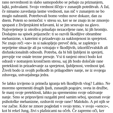
rano nevrednosti in slabo samopodobo se pehajo za priznanjem,
lajki, pohvalami. Svojo vrednost iščejo v zunanjih potrditvah. A žal,
če nimamo zavedanja lastne vrednosti, nas nič v zunanjem ne bo
moglo nahraniti. Potrebovali bomo vedno nove dokaze, dan za
dnem. Potem so nemočni: v stresu so, ker se ne znajo in ne zmorejo
spopasti z življenjskimi težavami, ki se jim sesuvajo na glavo.
Najverjetneje iz otroštva prinašajo nezaceljene rane, ki jih hromijo.
Dodajmo na spisek prijazneže: ti so razvili škodljive obrambne
mehanizme, s katerimi si prizadevajo za naklonjenost in sprejetost.
Ne znajo reči »ne« in si nakopljejo preveč dela, se zapletejo v
neprijetne situacije ali pa vztrajajo v škodljivih, izkoriščevalskih ali
disfunkcionalnih odnosih. Potreba, da bi bili ljubljeni in sprejeti,
prevpije vse ostale trezne presoje. Vsi ti ranjeni otroci bodo kot
odrasli v notranjem kroničnem stresu, saj jih bodo določale rane
preteklosti in prizadevanje za sprejetost, ljubljenost, vrednost ipd.
Živeli bodo iz svojih poškodb in prilagoditev nanje, ne iz svojega
zdravega, ustvarjalnega jedra.
Se lahko izvijemo iz primeža igranja teh škodljivih vlog? Lahko. Ne
moremo spremeniti drugih ljudi, zunanjih pogojev, sveta in družbe,
še manj svoje preteklosti, lahko pa spremenimo svoje odzivanje
nanje. Smo se pripravljeni razgaliti pred samim seboj, spoznati svoje
psihološke mehanizme, ozdraviti svoje rane? Malokdo. A pri njih se
vse začne. Kdor ne zmore pogledati v svojo temo, v svojo »senco«,
kot bi rekel Jung, živi s plašnicami na očeh. Če zapremo oči, ker