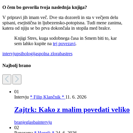
O čem bo govorila tvoja naslednja knjiga?
V pripravi jih imam več. Dve sta dozoreli in sta v večjem delu
spisani, esejistična in ljubezensko-potopisna. Tudi mene zanima,
katera od njiju se bo prva dokončala in stopila med bralce.
Knjigi Stres, kuga sodobnega časa in Smem biti to, kar
sem lahko kupite na
tej povezavi
.
intervju
psihologija
spolna zloraba
stres
Najbolj brano
01
Intervju
* Filip Klančnik *
11. 6. 2026
Zajtrk: Kako z malim povedati veliko
branje
glasba
intervju
02
Panorama
* Henrik *
24. 6. 2026