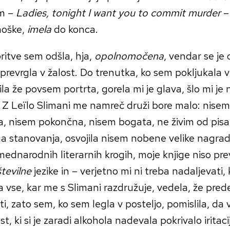
m –
Ladies, tonight I want you to commit murder
– 
moške,
imela
do konca.
ritve sem odšla, hja,
opolnomočena
, vendar se j
sprevrgla v žalost. Do trenutka, ko sem pokljukala 
la že povsem portrta, gorela mi je glava, šlo mi je 
. Z Leïlo Slimani me namreč druži bore malo: nisem
a, nisem pokončna, nisem bogata, ne živim od pis
a stanovanja, osvojila nisem nobene velike nagrad
ednarodnih literarnih krogih, moje knjige niso pre
številne
jezike in – verjetno mi ni treba nadaljevati,
 vse, kar me s Slimani razdružuje, vedela, že prede
ti, zato sem, ko sem legla v posteljo, pomislila, da 
st, ki si je zaradi alkohola nadevala pokrivalo iritacij