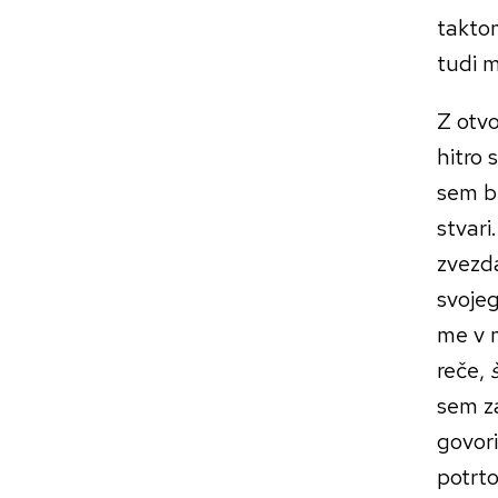
takto
tudi 
Z otvo
hitro 
sem bi
stvari
zvezd
svojeg
me v m
reče,
sem za
govori
potrto