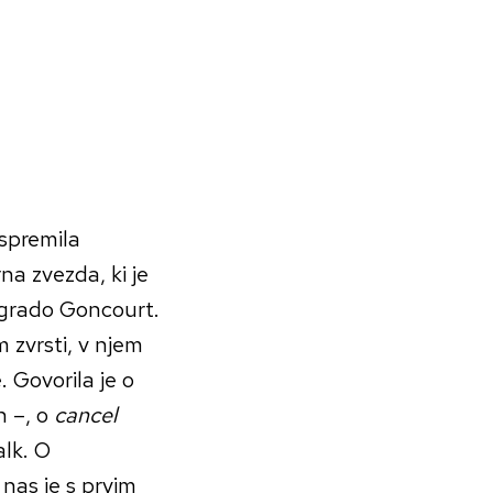
spremila
na zvezda, ki je
agrado Goncourt.
m zvrsti, v njem
. Govorila je o
h –, o
cancel
alk. O
nas je s prvim