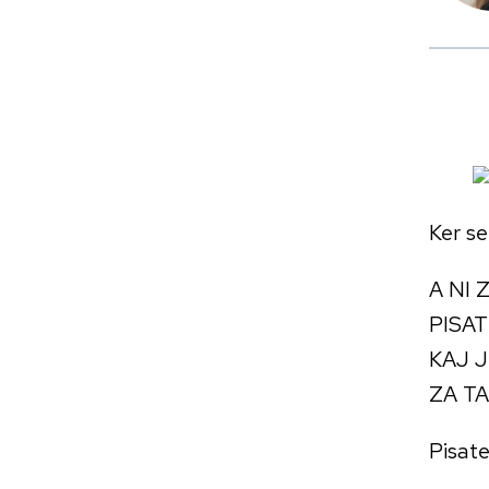
Ker se
A NI 
PISAT
KAJ 
ZA TA
Pisate