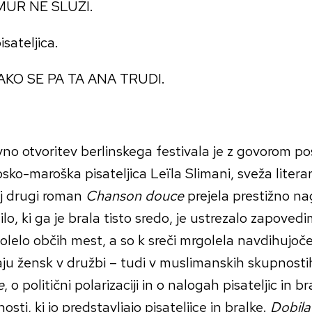
MUR NE SLUŽI.
sateljica.
KAKO SE PA TA ANA TRUDI.
o otvoritev berlinskega festivala je z govorom po
sko-maroška pisateljica Leïla Slimani, sveža literar
oj drugi roman
Chanson douce
prejela prestižno n
lo, ki ga je brala tisto sredo, je ustrezalo zapovedi
olelo občih mest, a so k sreči mrgolela navdihujoče
ju žensk v družbi – tudi v muslimanskih skupnosti
e
, o politični polarizaciji in o nalogah pisateljic in br
osti, ki jo predstavljajo pisateljice in bralke.
Dobila