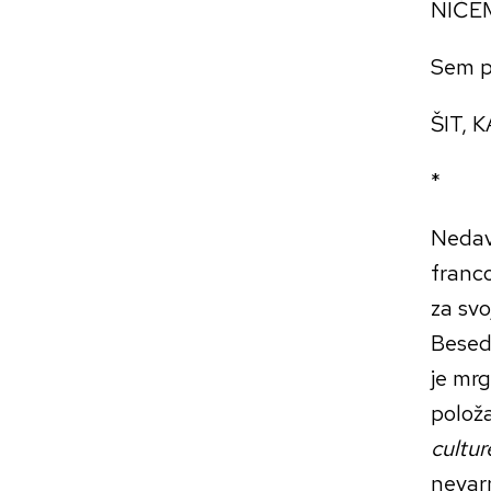
NIČE
Sem pi
ŠIT, 
*
Nedavn
franco
za sv
Besedi
je mrg
položa
cultur
nevarn