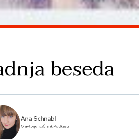
adnja beseda
Ana Schnabl
O avtorju_ici
Članki
Podkasti