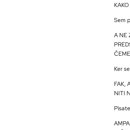
KAKO 
Sem pi
A NE
PRED
ČEME
Ker se
FAK, 
NITI 
Pisate
AMPAK