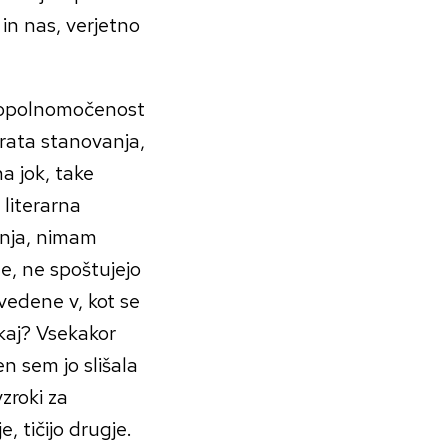
in nas, verjetno
e opolnomočenost
vrata stanovanja,
na jok, take
 literarna
anja, nimam
e, ne spoštujejo
vedene v, kot se
 kaj? Vsekakor
n sem jo slišala
vzroki za
e, tičijo drugje.