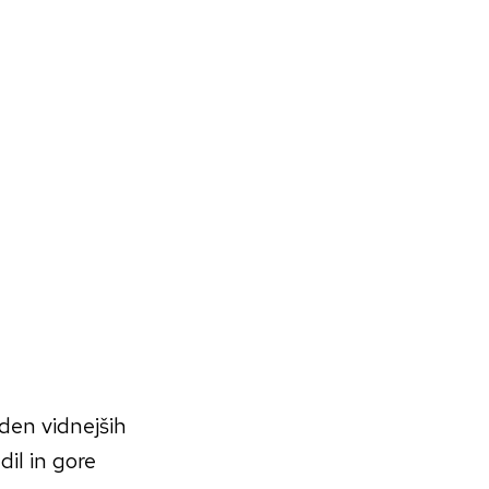
eden vidnejših
il in gore