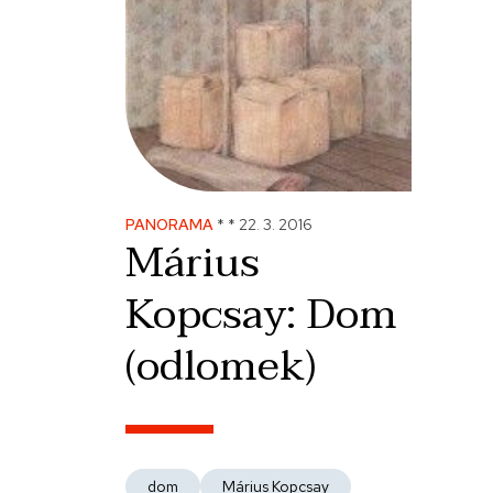
PANORAMA
*
*
22. 3. 2016
Márius
Kopcsay: Dom
(odlomek)
dom
Márius Kopcsay