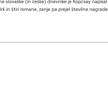
čne slovaške (in češke) dnevnike je Kopcsay napisal
rk in štiri romane, zanje pa prejel številne nagrade