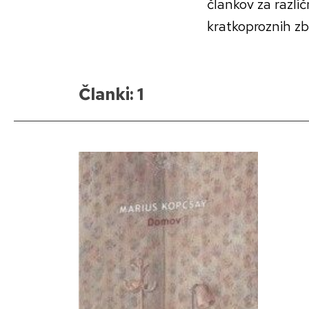
člankov za razli
kratkoproznih zbi
Članki: 1