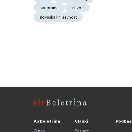
panorama
prevod
slovaška književnost
AirBeletrina
Članki
Podkas
O nas
Seznami