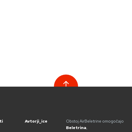
ti
Avtorji_ice
Obstoj AirBeletrine omogočajo
Beletrina
,