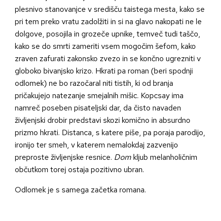
plesnivo stanovanjce v središču taistega mesta, kako se
pri tem preko vratu zadolžiti in si na glavo nakopati ne le
dolgove, posojila in grozeče upnike, temveč tudi taščo,
kako se do smrti zameriti vsem mogočim šefom, kako
zraven zafurati zakonsko zvezo in se končno ugrezniti v
globoko bivanjsko krizo. Hkrati pa roman (beri spodnji
odlomek) ne bo razočaral niti tistih, ki od branja
pričakujejo natezanje smejalnih mišic. Kopcsay ima
namreč poseben pisateljski dar, da čisto navaden
življenjski drobir predstavi skozi komično in absurdno
prizmo hkrati. Distanca, s katere piše, pa poraja parodijo,
ironijo ter smeh, v katerem nemalokdaj zazvenijo
preproste življenjske resnice.
Dom
kljub melanholičnim
občutkom torej ostaja pozitivno ubran.
Odlomek je s samega začetka romana.