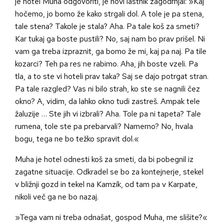
je hotel Muha odgovoriti, je novi lastnik zagodrnjal: »Kaj
hočemo, jo bomo že kako strgali dol. A tole je pa stena,
tale stena? Takole je stala? Aha. Pa tale koš za smeti?
Kar tukaj ga boste pustili? No, saj nam bo prav prišel. Ni
vam ga treba izpraznit, ga bomo že mi, kaj pa naj. Pa tile
kozarci? Teh pa res ne rabimo. Aha, jih boste vzeli. Pa
tla, a to ste vi hoteli prav taka? Saj se dajo potrgat stran.
Pa tale razgled? Vas ni bilo strah, ko ste se nagnili čez
okno? A, vidim, da lahko okno tudi zastreš. Ampak tele
žaluzije … Ste jih vi izbrali? Aha. Tole pa ni tapeta? Tale
rumena, tole ste pa prebarvali? Namerno? No, hvala
bogu, tega ne bo težko spravit dol.«
Muha je hotel odnesti koš za smeti, da bi pobegnil iz
zagatne situacije. Odkradel se bo za kontejnerje, stekel
v bližnji gozd in tekel na Kamzík, od tam pa v Karpate,
nikoli več ga ne bo nazaj.
»Tega vam ni treba odnašat, gospod Muha, me slišite?«