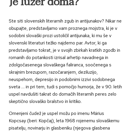
Je luzer doma?
Ste siti slovenskih literarnih zgub in antijunakov? Nikar ne
obupajte, predstavljamo vam proznega mojstra, ki je v
sodobni slovaški prozi ustoličil antijunaka, ki mu še v
slovenski literaturi težko najdemo par. Avtor, ki ga
predstavljamo tokrat, je v svojih zbirkah kratkih zgodb in
romanih do potankosti izrisal arhetip navadnega in
zdolgočasenega slovaškega faliranca, soočenega s
skrajnim brezupom, razočaranjem, deziluzijo,
neuspehom, depresijo in podobnimi izzivi sodobnega
sveta … in pri tem, tudi s pomočjo humorja, že v 90. letih
uspel navdušiti takrat do domačih literarnih peres zelo
skeptično slovaško bralstvo in kritiko.
Omenjeni čudež je uspel možu po imenu Márius
Kopcsay (beri: Kopčaj), leta 1968 rojenemu slovaškemu
pisatelju, novinarju in glasbeniku (njegova glasbena