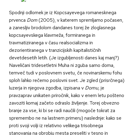
Spodnji odlomek je iz Kopcsayevega romanesknega
prvenca
Dom
(2005), v katerem spremljamo počasen,
a zanesljiv brodolom dandanes torej že zloglasnega
kopcsayevskega klavrneža, formiranega in
travmatiziranega v času realsocializma in
dezorientiranega v tranzicijskih kapitalističnih
devetdesetih letih. (Je izgubljenosti danes kaj manj?)
Naveličani tridesetletni Muha ni zguba samo doma,
temveč tudi v poslovnem svetu, če novinarskemu fohu
sploh lahko rečemo poslovni svet. Je zgled (prisrčnega)
luzerja in njegova zgodba, izpisana v
Domu,
je
pravzaprav unikaten priročnik, kako v enem letu pošteno
zavoziti komaj začeto odraslo življenje. Torej obvezno
branje za vse, ki bi se radi naučili (mogoče tokrat za
spremembo ne na lastnem primeru) naslednje: kako se
proti svoji volji iz relativno velikega trisobnega
stanovanja na obrobju mesta preseliti v tesno in