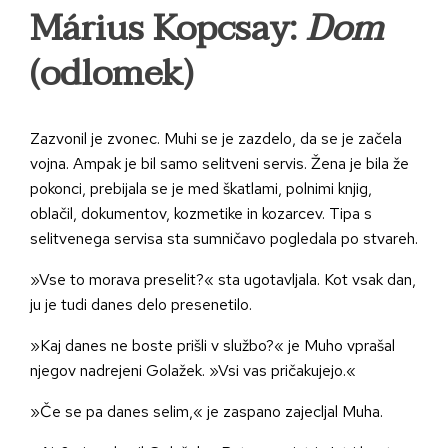
Márius Kopcsay:
Dom
(odlomek)
Zazvonil je zvonec. Muhi se je zazdelo, da se je začela
vojna. Ampak je bil samo selitveni servis. Žena je bila že
pokonci, prebijala se je med škatlami, polnimi knjig,
oblačil, dokumentov, kozmetike in kozarcev. Tipa s
selitvenega servisa sta sumničavo pogledala po stvareh.
»Vse to morava preselit?« sta ugotavljala. Kot vsak dan,
ju je tudi danes delo presenetilo.
»Kaj danes ne boste prišli v službo?« je Muho vprašal
njegov nadrejeni Golažek. »Vsi vas pričakujejo.«
»Če se pa danes selim,« je zaspano zajecljal Muha.