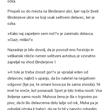
očka.
Prispeli so do mesta na Binderjevi ulici, kjer naj bi živeli.
Binderjeve ulice se boji vsak selitveni delavec, ker je
ozka.
»Kako naj zapeljem sem not?« je zanimalo delavca.
»Gazi, miško?«
Nazadnje je bilo dovolj, da je povozil eno forzicijo in
velikanski rdeče-rumen selitveni avtobus je vzvratno
zapeljal na vhod Binderjeve 1.
»A tole je treba znosit gor?« je vprašal eden od
delavcev, najbrž v upanju, da bo naletel na negativen
odgovor (kje pa, te omare bova pa že sama znosila). Ni
imel te sreče, kot ponavadi. Spet je bilo treba nositi. Vse
življenje samo nositi. Muhova žena je šla v trgovino po
pivo, da bi šlo delavcema delo lažje od rok, Muha pa je
odpeljal otroka k babici, da ne bi bil v napoto odraslim.