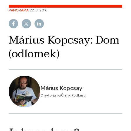
Skip
PANORAMA
22. 3. 2016
to
content
Márius Kopcsay: Dom
(odlomek)
Márius Kopcsay
O avtorju_ici
Članki
Podkasti