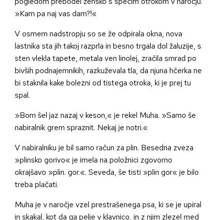
pogledom prebodel žensko s spečim otrokom v naročju.
»Kam pa naj vas dam?!«
V osmem nadstropju so se že odpirala okna, nova
lastnika sta jih takoj razprla in besno trgala dol žaluzije, s
sten vlekla tapete, metala ven linolej, zračila smrad po
bivših podnajemnikih, razkuževala tla, da njuna hčerka ne
bi staknila kake bolezni od tistega otroka, ki je prej tu
spal.
»Bom šel jaz nazaj v keson,« je rekel Muha. »Samo še
nabiralnik grem spraznit. Nekaj je notri.«
V nabiralniku je bil samo račun za plin. Besedna zveza
»plinsko gorivo« je imela na položnici zgovorno
okrajšavo »plin. gor.«. Seveda, še tisti »plin gor« je bilo
treba plačati.
Muha je v naročje vzel prestrašenega psa, ki se je upiral
in skakal, kot da ga pelje v klavnico, in z njim zlezel med