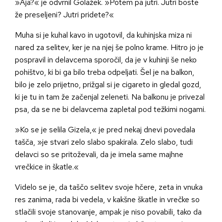
»Aja?« je odvrnil Golažek. »Potem pa jutri. Jutri boste
že preseljeni? Jutri pridete?«
Muha si je kuhal kavo in ugotovil, da kuhinjska miza ni
nared za selitev, ker je na njej še polno krame. Hitro jo je
pospravil in delavcema sporočil, da je v kuhinji še neko
pohištvo, ki bi ga bilo treba odpeljati. Šel je na balkon,
bilo je zelo prijetno, prižgal si je cigareto in gledal gozd,
ki je tu in tam že začenjal zeleneti. Na balkonu je privezal
psa, da se ne bi delavcema zapletal pod težkimi nogami.
»Ko se je selila Gizela,« je pred nekaj dnevi povedala
tašča, »je stvari zelo slabo spakirala. Zelo slabo, tudi
delavci so se pritoževali, da je imela same majhne
vrečkice in škatle.«
Videlo se je, da taščo selitev svoje hčere, zeta in vnuka
res zanima, rada bi vedela, v kakšne škatle in vrečke so
stlačili svoje stanovanje, ampak je niso povabili, tako da