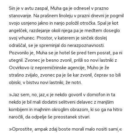
Sin je v avtu zaspal, Muha ga je odnesel v prazno
stanovanje. Na prašnem linoleju v prazni dnevni je pogrnil
svojo usnjeno jakno in nanjo položil otročka. Spal je kot
angelček
,
razdejanje okoli njega pa je medtem doseglo
svoj vrhunec. Prostor, v katerem je sinček doslej
odraščal, se je spreminjal do nerazpoznavnosti.
Pozvonilo je, Muha se je hotel še pred tem posrat, pa ni
utegnil. Zvonec je besno zvonil, prišli so novi lastniki z
Ocvirkovo iz nepremičninske agencije, Muho je že
strašno zvijalo, zvonec pa je še kar zvonil, čeprav so bili
obiski, v bistvu novi lastniki, že notri.
»Jaz sem, no, jaz,« je nekdo govoril v domofon in ta
nekdo je bil mali dodatni selitveni delavec z manjšim
kombijem in majhnim okroglim obrazom, ki so ga na hitro
naročili, da odpelje še preostanek stvari.
»Oprostite, ampak zdaj boste morali malo nositi sami,«