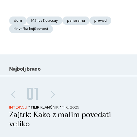
dom
Márius Kopcsay
panorama
prevod
slovaška književnost
Najbolj brano
01
INTERVJU
* FILIP KLANČNIK *
11. 6. 2026
PAN
Zajtrk: Kako z malim povedati
No
veliko