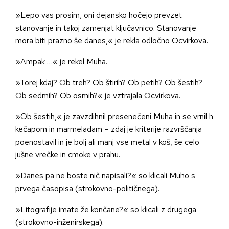
»Lepo vas prosim, oni dejansko hočejo prevzet
stanovanje in takoj zamenjat ključavnico. Stanovanje
mora biti prazno še danes,« je rekla odločno Ocvirkova.
»Ampak …« je rekel Muha.
»Torej kdaj? Ob treh? Ob štirih? Ob petih? Ob šestih?
Ob sedmih? Ob osmih?« je vztrajala Ocvirkova.
»Ob šestih,« je zavzdihnil presenečeni Muha in se vrnil h
kečapom in marmeladam – zdaj je kriterije razvrščanja
poenostavil in je bolj ali manj vse metal v koš, še celo
jušne vrečke in cmoke v prahu.
»Danes pa ne boste nič napisali?« so klicali Muho s
prvega časopisa (strokovno-političnega).
»Litografije imate že končane?« so klicali z drugega
(strokovno-inženirskega).