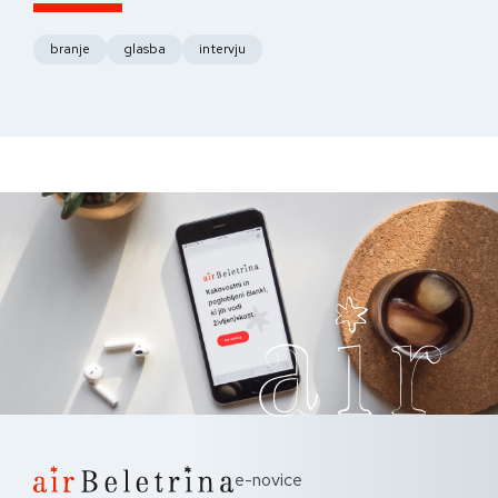
fo
branje
glasba
intervju
e-novice