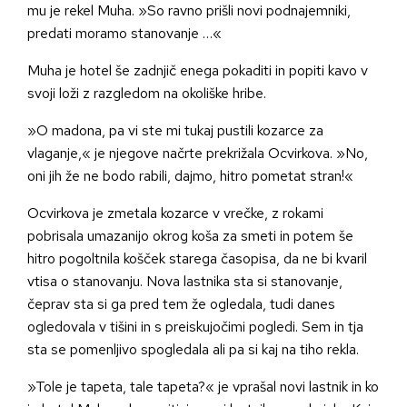
mu je rekel Muha. »So ravno prišli novi podnajemniki,
predati moramo stanovanje …«
Muha je hotel še zadnjič enega pokaditi in popiti kavo v
svoji loži z razgledom na okoliške hribe.
»O madona, pa vi ste mi tukaj pustili kozarce za
vlaganje,« je njegove načrte prekrižala Ocvirkova. »No,
oni jih že ne bodo rabili, dajmo, hitro pometat stran!«
Ocvirkova je zmetala kozarce v vrečke, z rokami
pobrisala umazanijo okrog koša za smeti in potem še
hitro pogoltnila košček starega časopisa, da ne bi kvaril
vtisa o stanovanju. Nova lastnika sta si stanovanje,
čeprav sta si ga pred tem že ogledala, tudi danes
ogledovala v tišini in s preiskujočimi pogledi. Sem in tja
sta se pomenljivo spogledala ali pa si kaj na tiho rekla.
»Tole je tapeta, tale tapeta?« je vprašal novi lastnik in ko