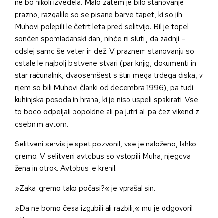
ne bo nikoli izvedela. Malo zatem je bilo stanovanje
prazno, razgalile so se pisane barve tapet, ki so jih
Muhovi polepili le četrt leta pred selitvijo. Bil je topel
sončen spomladanski dan, nihče ni slutil, da zadnji –
odslej samo še veter in dež. V praznem stanovanju so
ostale le najbolj bistvene stvari (par knjig, dokumenti in
star računalnik, dvaosemšest s štiri mega trdega diska, v
njem so bili Muhovi članki od decembra 1996), pa tudi
kuhinjska posoda in hrana, ki je niso uspeli spakirati. Vse
to bodo odpeljali popoldne ali pa jutri ali pa čez vikend z
osebnim avtom.
Selitveni servis je spet pozvonil, vse je naloženo, lahko
gremo. V selitveni avtobus so vstopili Muha, njegova
žena in otrok. Avtobus je krenil.
»Zakaj gremo tako počasi?« je vprašal sin.
»Da ne bomo česa izgubili ali razbili,« mu je odgovoril