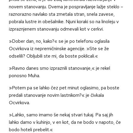
novem stanovanju. Dvema je pospravljanje lažje steklo –
raznorazno navlako sta zmetala stran, snela zavese,
pobrala lustre in obešalnike. Njuni koraki so na linoleju v
izpraznjenem stanovanju odmevali kot v cerkvi.
»Dober dan, no, kako?« se je po telefonu oglasila
Ocvirkova iz nepremičninske agencije. »Ste se že
odselili? Obljubili ste mi, da boste poklicali.«
»Ravno danes smo izpraznili stanovanje,« je rekel
ponosno Muha.
»Potem pa se lahko čez pet minut oglasimo, pa boste
predali stanovanje novim lastnikom?« je čivkala
Ocvirkova.
»Lahko, samo imamo še nekaj stvari tukaj. Pa saj jih
lahko damo v kuhinjo, v en kot, da ne bodo v napoto, če
bodo hoteli prebelit.«