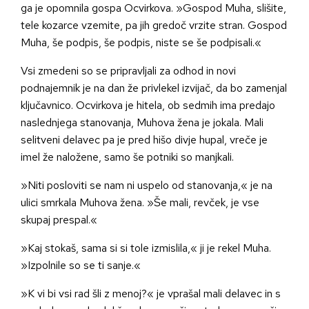
ga je opomnila gospa Ocvirkova. »Gospod Muha, slišite,
tele kozarce vzemite, pa jih gredoč vrzite stran. Gospod
Muha, še podpis, še podpis, niste se še podpisali.«
Vsi zmedeni so se pripravljali za odhod in novi
podnajemnik je na dan že privlekel izvijač, da bo zamenjal
ključavnico. Ocvirkova je hitela, ob sedmih ima predajo
naslednjega stanovanja, Muhova žena je jokala. Mali
selitveni delavec pa je pred hišo divje hupal, vreče je
imel že naložene, samo še potniki so manjkali.
»Niti posloviti se nam ni uspelo od stanovanja,« je na
ulici smrkala Muhova žena. »Še mali, revček, je vse
skupaj prespal.«
»Kaj stokaš, sama si si tole izmislila,« ji je rekel Muha.
»Izpolnile so se ti sanje.«
»K vi bi vsi rad šli z menoj?« je vprašal mali delavec in s