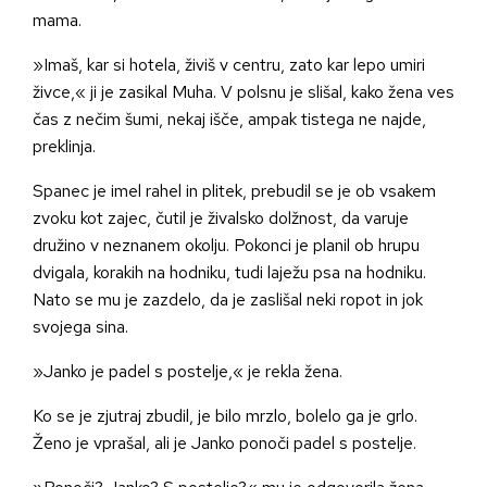
mama.
»Imaš, kar si hotela, živiš v centru, zato kar lepo umiri
živce,« ji je zasikal Muha. V polsnu je slišal, kako žena ves
čas z nečim šumi, nekaj išče, ampak tistega ne najde,
preklinja.
Spanec je imel rahel in plitek, prebudil se je ob vsakem
zvoku kot zajec, čutil je živalsko dolžnost, da varuje
družino v neznanem okolju. Pokonci je planil ob hrupu
dvigala, korakih na hodniku, tudi laježu psa na hodniku.
Nato se mu je zazdelo, da je zaslišal neki ropot in jok
svojega sina.
»Janko je padel s postelje,« je rekla žena.
Ko se je zjutraj zbudil, je bilo mrzlo, bolelo ga je grlo.
Ženo je vprašal, ali je Janko ponoči padel s postelje.