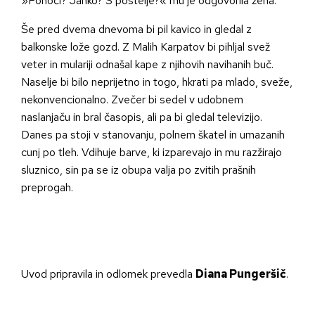
»Ponoči? Janko? S postelje?« mu je odgovorila žena.
Še pred dvema dnevoma bi pil kavico in gledal z
balkonske lože gozd. Z Malih Karpatov bi pihljal svež
veter in mulariji odnašal kape z njihovih navihanih buč.
Naselje bi bilo neprijetno in togo, hkrati pa mlado, sveže,
nekonvencionalno. Zvečer bi sedel v udobnem
naslanjaču in bral časopis, ali pa bi gledal televizijo.
Danes pa stoji v stanovanju, polnem škatel in umazanih
cunj po tleh. Vdihuje barve, ki izparevajo in mu razžirajo
sluznico, sin pa se iz obupa valja po zvitih prašnih
preprogah.
Uvod pripravila in odlomek prevedla
Diana Pungeršič
.