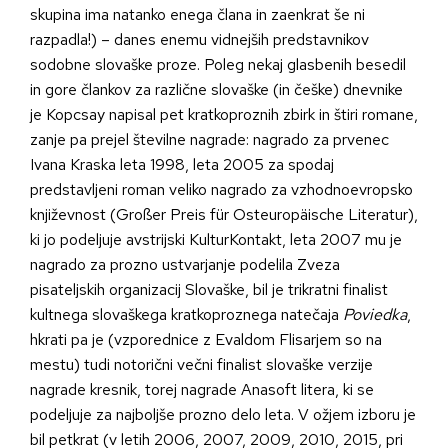
skupina ima natanko enega člana in zaenkrat še ni
razpadla!) – danes enemu vidnejših predstavnikov
sodobne slovaške proze. Poleg nekaj glasbenih besedil
in gore člankov za različne slovaške (in češke) dnevnike
je Kopcsay napisal pet kratkoproznih zbirk in štiri romane,
zanje pa prejel številne nagrade: nagrado za prvenec
Ivana Kraska leta 1998, leta 2005 za spodaj
predstavljeni roman veliko nagrado za vzhodnoevropsko
književnost (Großer Preis für Osteuropäische Literatur),
ki jo podeljuje avstrijski KulturKontakt, leta 2007 mu je
nagrado za prozno ustvarjanje podelila Zveza
pisateljskih organizacij Slovaške, bil je trikratni finalist
kultnega slovaškega kratkoproznega natečaja
Poviedka
,
hkrati pa je (vzporednice z Evaldom Flisarjem so na
mestu) tudi notorični večni finalist slovaške verzije
nagrade kresnik, torej nagrade Anasoft litera, ki se
podeljuje za najboljše prozno delo leta. V ožjem izboru je
bil petkrat (v letih 2006, 2007, 2009, 2010, 2015, pri