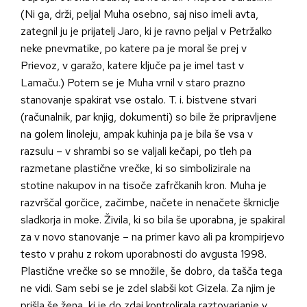
(Ni ga, drži, peljal Muha osebno, saj niso imeli avta,
zategnil ju je prijatelj Jaro, ki je ravno peljal v Petržalko
neke pnevmatike, po katere pa je moral še prej v
Prievoz, v garažo, katere ključe pa je imel tast v
Lamaču.) Potem se je Muha vrnil v staro prazno
stanovanje spakirat vse ostalo. T. i. bistvene stvari
(računalnik, par knjig, dokumenti) so bile že pripravljene
na golem linoleju, ampak kuhinja pa je bila še vsa v
razsulu – v shrambi so se valjali kečapi, po tleh pa
razmetane plastične vrečke, ki so simbolizirale na
stotine nakupov in na tisoče zafrčkanih kron. Muha je
razvrščal gorčice, začimbe, načete in nenačete škrniclje
sladkorja in moke. Živila, ki so bila še uporabna, je spakiral
za v novo stanovanje – na primer kavo ali pa krompirjevo
testo v prahu z rokom uporabnosti do avgusta 1998.
Plastične vrečke so se množile, še dobro, da tašča tega
ne vidi. Sam sebi se je zdel slabši kot Gizela. Za njim je
prišla še žena, ki je do zdaj kontrolirala raztovarjanje v