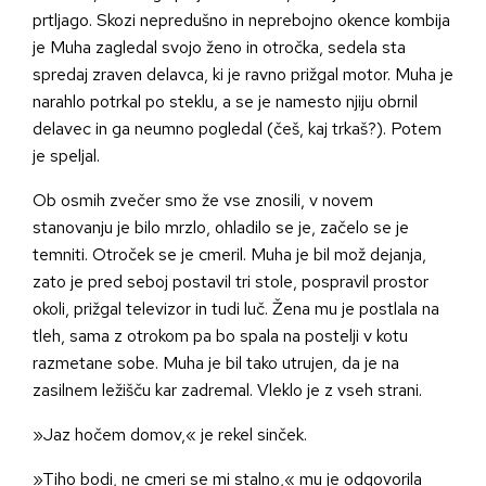
prtljago. Skozi nepredušno in neprebojno okence kombija
je Muha zagledal svojo ženo in otročka, sedela sta
spredaj zraven delavca, ki je ravno prižgal motor. Muha je
narahlo potrkal po steklu, a se je namesto njiju obrnil
delavec in ga neumno pogledal (češ, kaj trkaš?). Potem
je speljal.
Ob osmih zvečer smo že vse znosili, v novem
stanovanju je bilo mrzlo, ohladilo se je, začelo se je
temniti. Otroček se je cmeril. Muha je bil mož dejanja,
zato je pred seboj postavil tri stole, pospravil prostor
okoli, prižgal televizor in tudi luč. Žena mu je postlala na
tleh, sama z otrokom pa bo spala na postelji v kotu
razmetane sobe. Muha je bil tako utrujen, da je na
zasilnem ležišču kar zadremal. Vleklo je z vseh strani.
»Jaz hočem domov,« je rekel sinček.
»Tiho bodi, ne cmeri se mi stalno,« mu je odgovorila