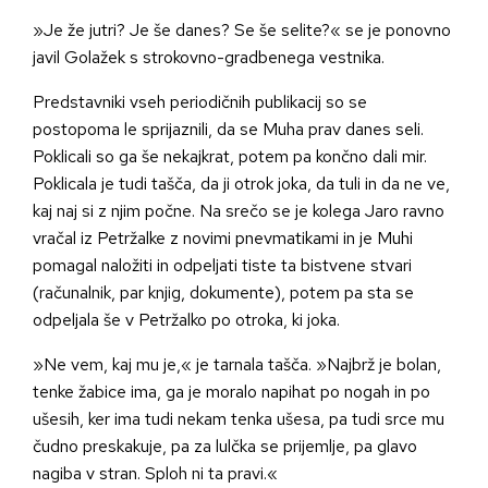
»Je že jutri? Je še danes? Se še selite?« se je ponovno
javil Golažek s strokovno-gradbenega vestnika.
Predstavniki vseh periodičnih publikacij so se
postopoma le sprijaznili, da se Muha prav danes seli.
Poklicali so ga še nekajkrat, potem pa končno dali mir.
Poklicala je tudi tašča, da ji otrok joka, da tuli in da ne ve,
kaj naj si z njim počne. Na srečo se je kolega Jaro ravno
vračal iz Petržalke z novimi pnevmatikami in je Muhi
pomagal naložiti in odpeljati tiste ta bistvene stvari
(računalnik, par knjig, dokumente), potem pa sta se
odpeljala še v Petržalko po otroka, ki joka.
»Ne vem, kaj mu je,« je tarnala tašča. »Najbrž je bolan,
tenke žabice ima, ga je moralo napihat po nogah in po
ušesih, ker ima tudi nekam tenka ušesa, pa tudi srce mu
čudno preskakuje, pa za lulčka se prijemlje, pa glavo
nagiba v stran. Sploh ni ta pravi.«