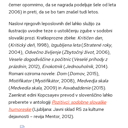
čemer opomnimo, da se nagrada podeljuje šele od leta
2006) in preti, da se bo tam znašel tudi letos.
Naslovi njegovih leposlovnih del lahko služijo za
ilustracijo uvodne teze o ustoličenju zgube v sodobni
slovaški prozi. Kratkoprozne zbirke:
Kritičen dan
,
(
Kritický deň
, 1998),
Izgubljena leta
(
Stratené roky
,
2004),
Odvečno življenje
(
Zbytočný život
, 2006),
Vesele dogodivščine s počitnic
(
Veselé príhody z
prázdnin
, 2012),
Enokotnik
(
Jednouholník
, 2014).
Romani oziroma novele:
Dom
(
Domov
, 2015),
Mistifikator
(
Mystifikátor
, 2008),
Medvedja skala
(
Medvedia skala
, 2009) in
Asvabaždenie
(2015).
Zaenkrat edini Kopcsayev prevod v slovenščino lahko
preberete v antologiji
Pozitivci: sodobne slovaške
humoreske
(Ljubljana: Javni sklad RS za kulturne
dejavnosti – revija Mentor, 2012).