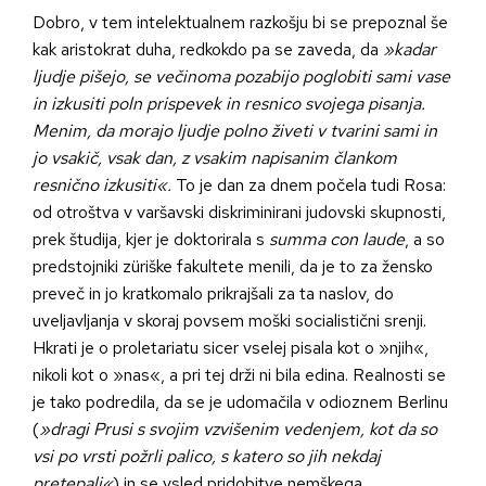
Dobro, v tem intelektualnem razkošju bi se prepoznal še
kak aristokrat duha, redkokdo pa se zaveda, da
»kadar
ljudje pišejo, se večinoma pozabijo poglobiti sami vase
in izkusiti poln prispevek in resnico svojega pisanja.
Menim, da morajo ljudje polno živeti v tvarini sami in
jo vsakič, vsak dan, z vsakim napisanim člankom
resnično izkusiti«.
To je dan za dnem počela tudi Rosa:
od otroštva v varšavski diskriminirani judovski skupnosti,
prek študija, kjer je doktorirala s
summa con laude
, a so
predstojniki züriške fakultete menili, da je to za žensko
preveč in jo kratkomalo prikrajšali za ta naslov, do
uveljavljanja v skoraj povsem moški socialistični srenji.
Hkrati je o proletariatu sicer vselej pisala kot o »njih«,
nikoli kot o »nas«, a pri tej drži ni bila edina. Realnosti se
je tako podredila, da se je udomačila v odioznem Berlinu
(
»dragi Prusi s svojim vzvišenim vedenjem, kot da so
vsi po vrsti požrli palico, s katero so jih nekdaj
pretepali«
) in se vsled pridobitve nemškega