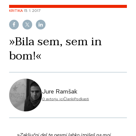
Skip
KRITIKA
15. 1. 2017
to
content
»Bila sem, sem in
bom!«
Jure Ramšak
O avtorju_ici
Članki
Podkasti
»Zaključni del te pesmi lahko izpišeš na moj