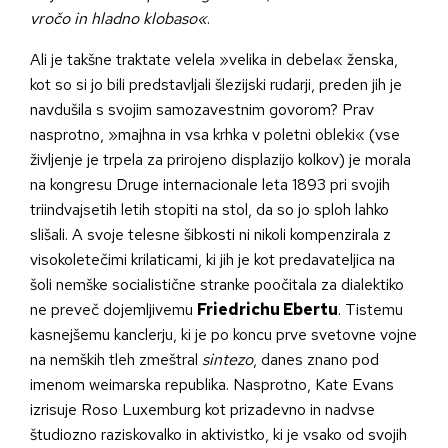
vročo in hladno klobaso«
.
Ali je takšne traktate velela »velika in debela« ženska,
kot so si jo bili predstavljali šlezijski rudarji, preden jih je
navdušila s svojim samozavestnim govorom? Prav
nasprotno, »majhna in vsa krhka v poletni obleki« (vse
življenje je trpela za prirojeno displazijo kolkov) je morala
na kongresu Druge internacionale leta 1893 pri svojih
triindvajsetih letih stopiti na stol, da so jo sploh lahko
slišali. A svoje telesne šibkosti ni nikoli kompenzirala z
visokoletečimi krilaticami, ki jih je kot predavateljica na
šoli nemške socialistične stranke poočitala za dialektiko
ne preveč dojemljivemu
Friedrichu Ebertu
. Tistemu
kasnejšemu kanclerju, ki je po koncu prve svetovne vojne
na nemških tleh zmeštral
sintezo
, danes znano pod
imenom weimarska republika. Nasprotno, Kate Evans
izrisuje Roso Luxemburg kot prizadevno in nadvse
študiozno raziskovalko in aktivistko, ki je vsako od svojih