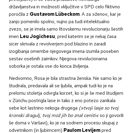
državljanstva in možnosti vključitve v SPD celo fiktivno
poročila z
Gustavom Lübeckom
. A za »ženo«, kar je
zanjo pomenilo spolno, nujno pa tudi intelektualno
zvezo, se je imela samo litovskemu revolucionarju šestih
imen
Leu Jogichesu
, pred katerim se je nekaj časa
sicer skrivala z revolverjem pod blazino in zaradi
izogibanja omembe njegovega imena izumila poseben
sestav osebnih zaimkov. Njegova revolucionarna
soborka je ostala vse do konca življenja.
Nedvomno, Rosa je bila strastna ženska. Ne samo ko je
študirala, predavala ali se ljubila, ampak tudi ko je na
prelomu stoletja odvrgla korzet, ko si je še med študijem
v Zürichu postrigla lase in tako z eno potezo zanikala
sebe kot lastnino nekoga drugega
(»tvoji lasje so tvoj
kronski dragulj, tvoj mož jih bo znal ceniti«
so ji govorili
še doma v Varšavi), ko je na sodnem procesu skupaj z
odvetnikom (in ljubimcem)
Paulom Levijem
pred