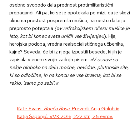
osebno svobodo dala prednost protimilitaristični
propagandi. Ali pa, ko se je opotekala po mizi, da je skozi
okno na prostost pospremila mušico, namesto da bi jo
preprosto poteptala
(»v refrakcijskem očesu mušice je
isto, kot bi konec sveta uničil vse življenje«
). Hja,
herojska podoba, vredna realsocialističnega učbenika,
kajne? Seveda, če bi iz njega izpustili besede, ki jih je
zapisala v enem svojih zadnjih pisem:
»V osnovi so
nekje globoko na delu močne, nevidne, plutonske sile,
ki so odločilne, in na koncu se vse izravna, kot bi se
reklo, ‘samo po sebi’.«
Kate Evans:
Rdeča Rosa
. Prevedli Anja Golob in
Katja Šaponjić. VVK 2016, 222 str., 25 evrov.