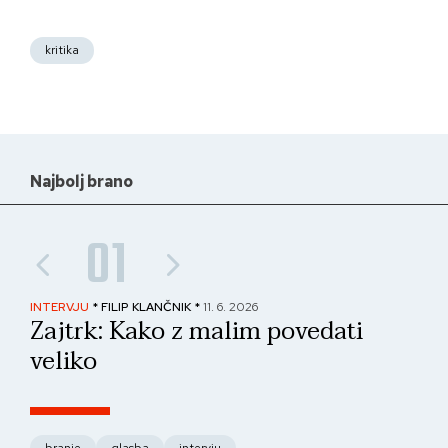
kritika
Najbolj brano
01
INTERVJU
* FILIP KLANČNIK *
11. 6. 2026
PAN
Zajtrk: Kako z malim povedati
No
veliko
fo