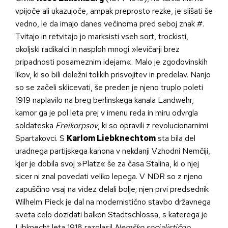
vpijoče ali ukazujoče, ampak preprosto rezke, je slišati še
vedno, le da imajo danes večinoma pred seboj znak #.
Tvitajo in retvitajo jo marksisti vseh sort, trockisti,
okoljski radikalci in nasploh mnogi »levičarji brez
pripadnosti posameznim idejam«. Malo je zgodovinskih
likov, ki so bili deležni tolikih prisvojitev in predelav. Nanjo
so se začeli sklicevati, še preden je njeno truplo poleti
1919 naplavilo na breg berlinskega kanala Landwehr,
kamor ga je pol leta prej v imenu reda in miru odvrgla
soldateska
Freikorpsov
, ki so opravili z revolucionarnimi
Spartakovci. S
Karlom Liebknechtom
sta bila del
uradnega partijskega kanona v nekdanji Vzhodni Nemčiji,
kjer je dobila svoj »Platz« še za časa Stalina, ki o njej
sicer ni znal povedati veliko lepega. V NDR so z njeno
zapuščino vsaj na videz delali bolje; njen prvi predsednik
Wilhelm Pieck je dal na modernistično stavbo državnega
sveta celo dozidati balkon Stadtschlossa, s katerega je
Libknecht leta 1918 razglasil
Nemško socialistično