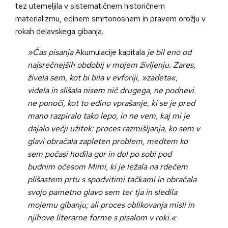
tez utemeljila v sistematičnem historičnem
materializmu, edinem smrtonosnem in pravem orožju v
rokah delavskega gibanja.
»Čas pisanja
Akumulacije kapitala
je bil eno od
najsrečnejših obdobij v mojem življenju. Zares,
živela sem, kot bi bila v evforiji, »zadeta«,
videla in slišala nisem nič drugega, ne podnevi
ne ponoči, kot to edino vprašanje, ki se je pred
mano razpiralo tako lepo, in ne vem, kaj mi je
dajalo večji užitek: proces razmišljanja, ko sem v
glavi obračala zapleten problem, medtem ko
sem počasi hodila gor in dol po sobi pod
budnim očesom Mimi, ki je ležala na rdečem
plišastem prtu s spodvitimi tačkami in obračala
svojo pametno glavo sem ter tja in sledila
mojemu gibanju; ali proces oblikovanja misli in
njihove literarne forme s pisalom v roki.«