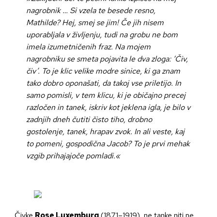
nagrobnik … Si vzela te besede resno,
Mathilde? Hej, smej se jim! Če jih nisem
uporabljala v življenju, tudi na grobu ne bom
imela izumetničenih fraz. Na mojem
nagrobniku se smeta pojavita le dva zloga: ‘Čiv,
čiv’. To je klic velike modre sinice, ki ga znam
tako dobro oponašati, da takoj vse priletijo. In
samo pomisli, v tem klicu, ki je običajno precej
razločen in tanek, iskriv kot jeklena igla, je bilo v
zadnjih dneh čutiti čisto tiho, drobno
gostolenje, tanek, hrapav zvok. In ali veste, kaj
to pomeni, gospodična Jacob? To je prvi mehak
vzgib prihajajoče pomladi.«
Čivke
Rose Luxemburg
(1871–1919), ne tanke niti ne