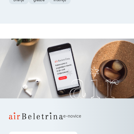
branje
glasba
intervju
e-novice