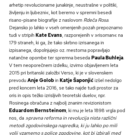
arhetip revolucionarne junakinje, neustrašne v politiki,
življenju in ljubezni«, kot beremo v spremni besedi
risano-pisane biografije z naslovom
Rdeča Rosa
.
Dejansko jo lahko v vseh omenjenih pozah prepoznamo
tudi v stripih
Kate Evans
, razporejenih v »risoman« na
179 straneh, ki ga, že tako skrbno izrisanega in
izpisanega, dopolnjujejo oz. mestoma popravljajo
natančne opombe ter spremna beseda
Paula Buhleja
.
V tem neoporečnem izdelku, izvirno objavljenem leta
2015 pri britanski založbi Verso, ki je v slovenskem
prevodu
Anje Golob
in
Katje Šaponjić
izšel nedolgo
pred koncem leta 2016, se tako najde tudi prostor za
oris in opis težko izrisljivih teoretski duelov, npr.
Rosinega obračuna z najbolj znanim revizionistom
Eduardom Bernsteinom
, ki mu je leta 1898 vrgla pod
nos, da
»pravna reforma in revolucija nista različni
metodi zgodovinskega napredka, ki ju lahko po mili
volji vzamemo s police zgodovine, kot bi izbirali med