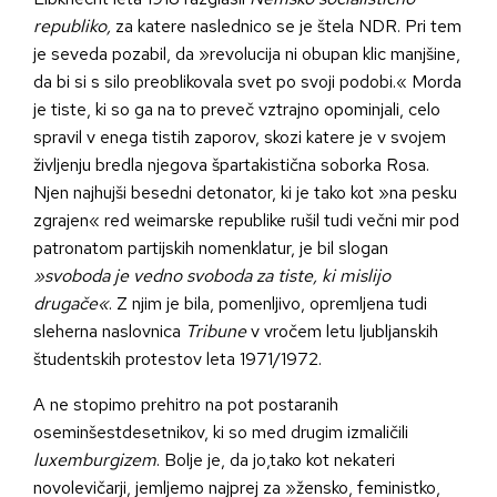
republiko,
za katere naslednico se je štela NDR. Pri tem
je seveda pozabil, da »revolucija ni obupan klic manjšine,
da bi si s silo preoblikovala svet po svoji podobi.« Morda
je tiste, ki so ga na to preveč vztrajno opominjali, celo
spravil v enega tistih zaporov, skozi katere je v svojem
življenju bredla njegova špartakistična soborka Rosa.
Njen najhujši besedni detonator, ki je tako kot »na pesku
zgrajen« red weimarske republike rušil tudi večni mir pod
patronatom partijskih nomenklatur, je bil slogan
»svoboda je vedno svoboda za tiste, ki mislijo
drugače«
. Z njim je bila, pomenljivo, opremljena tudi
sleherna naslovnica
Tribune
v vročem letu ljubljanskih
študentskih protestov leta 1971/1972.
A ne stopimo prehitro na pot postaranih
oseminšestdesetnikov, ki so med drugim izmaličili
luxemburgizem
. Bolje je, da jo,tako kot nekateri
novolevičarji, jemljemo najprej za »žensko, feministko,