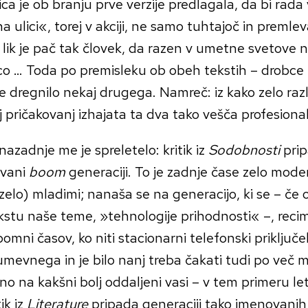
ca je ob branju prve verzije predlagala, da bi rada v
a ulici«, torej v akciji, ne samo tuhtajoč in premle
 lik je pač tak človek, da razen v umetne svetove n
ico … Toda po premisleku ob obeh tekstih – drobce
e dregnilo nekaj drugega. Namreč: iz kako zelo razl
j pričakovanj izhajata ta dva tako vešča profesiona
 nazadnje me je spreletelo: kritik iz
Sodobnosti
prip
vani
boom
generaciji. To je zadnje čase zelo moden 
elo) mladimi; nanaša se na generacijo, ki se – če
stu naše teme, »tehnologije prihodnosti« –, recim
pomni časov, ko niti stacionarni telefonski priključek
evnega in je bilo nanj treba čakati tudi po več m
vno na kakšni bolj oddaljeni vasi – v tem primeru l
ik iz
Literature
pripada generaciji tako imenovani