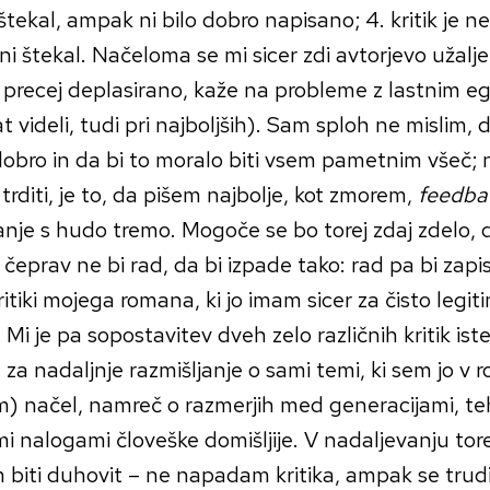
 štekal, ampak ni bilo dobro napisano; 4. kritik je n
ni štekal. Načeloma se mi sicer zdi avtorjevo užalj
e precej deplasirano, kaže na probleme z lastnim 
t videli, tudi pri najboljših). Sam sploh ne mislim,
dobro in da bi to moralo biti vsem pametnim všeč; n
rditi, je to, da pišem najbolje, kot zmorem,
feedb
anje s hudo tremo. Mogoče se bo torej zdaj zdelo,
 čeprav ne bi rad, da bi izpade tako: rad pa bi zapi
ritiki mojega romana, ki jo imam sicer za čisto legit
i. Mi je pa sopostavitev dveh zelo različnih kritik is
za nadaljnje razmišljanje o sami temi, ki sem jo 
m) načel, namreč o razmerjih med generacijami, te
i nalogami človeške domišljije. V nadaljevanju tore
 biti duhovit – ne napadam kritika, ampak se trudi