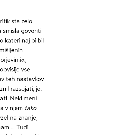
tik sta zelo
a smisla govoriti
po kateri naj bi bil
mišljenih
orjevimi«;
 obvisijo vse
tev teh nastavkov
nil razsojati, je,
jati. Neki meni
 da v njem
tako
zel na znanje,
znam … Tudi