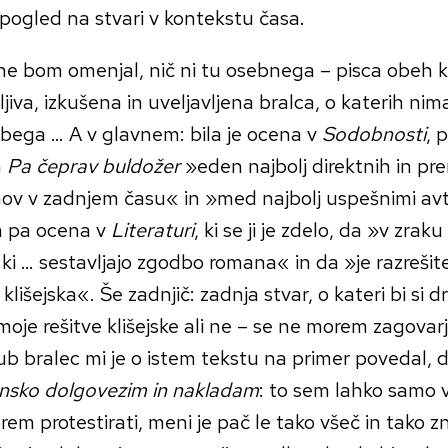
 pogled na stvari v kontekstu časa.
e bom omenjal, nič ni tu osebnega – pisca obeh kri
ljiva, izkušena in uveljavljena bralca, o katerih nim
abega … A v glavnem: bila je ocena v
Sodobnosti
, 
n
Pa čeprav buldožer
»eden najbolj direktnih in pre
ov v zadnjem času« in »med najbolj uspešnimi avt
 pa ocena v
Literaturi
, ki se ji je zdelo, da »v zraku
ki … sestavljajo zgodbo romana« in da »je razreši
 klišejska«. Še zadnjič: zadnja stvar, o kateri bi si drz
 moje rešitve klišejske ali ne – se ne morem zagovar
jub bralec mi je o istem tekstu na primer povedal,
nsko dolgovezim in nakladam
: to sem lahko samo v
em protestirati, meni je pač le tako všeč in tako 