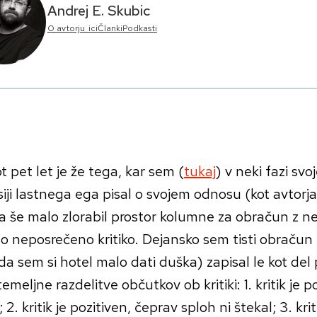
Andrej E. Skubic
O avtorju_ici
Članki
Podkasti
t pet let je že tega, kar sem (
tukaj
) v neki fazi svo
siji lastnega ega pisal o svojem odnosu (kot avtorja)
a še malo zlorabil prostor kolumne za obračun z n
lo neposrečeno kritiko. Dejansko sem tisti obraču
da sem si hotel malo dati duška) zapisal le kot del
temeljne razdelitve občutkov ob kritiki: 1. kritik je po
; 2. kritik je pozitiven, čeprav sploh ni štekal; 3. kri