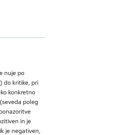
je nuje po
 do kritike, pri
eko konkretno
n (seveda poleg
 ponazoritve
zitiven in je
tik je negativen,