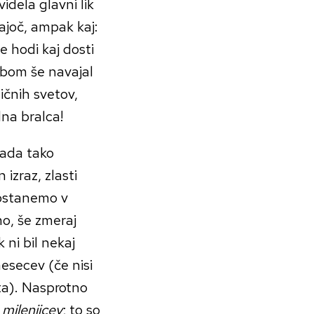
idela glavni lik
vajoč, ampak kaj:
e hodi kaj dosti
 bom še navajal
ičnih svetov,
lna bralca!
ada tako
izraz, zlasti
 ostanemo v
o, še zmeraj
 ni bil nekaj
esecev (če nisi
eta). Nasprotno
h
milenijcev
; to so