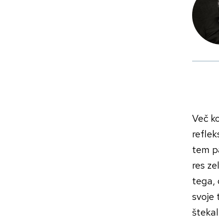
Več ko
reflek
tem p
res ze
tega, 
svoje 
štekal