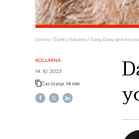
Domov
/
Članki
/
Kolumna
/
Daisy, Daisy, give me you
D
KOLUMNA
14. 10. 2023
y
Čas branja:
14 min