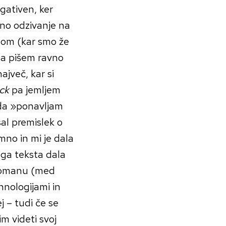
egativen, ker
eno odzivanje na
egom (kar smo že
 da pišem ravno
ajveč, kar si
ack
pa jemljem
 da »ponavljam
sal premislek o
imno in mi je dala
tega teksta dala
v romanu (med
hnologijami in
j – tudi če se
m videti svoj