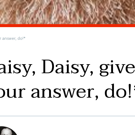
r answer, do!*
aisy, Daisy, giv
our answer, do!