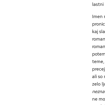
lastni
Imen n
pronic
kaj sl
roma
roman
potem
teme, 
precej
ali so
zelo l
nezna
ne mor