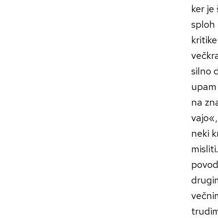
ker je
sploh 
kritik
večkra
silno 
upam t
na zn
vajo«,
neki k
mislit
povod 
drugi
večnim
trudim