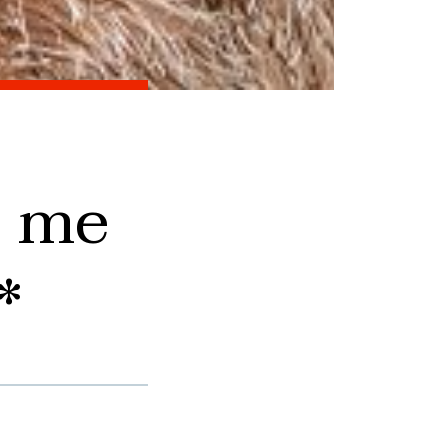
e me
*