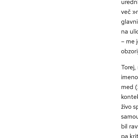
uredni
več »n
glavni
na ul
– me j
obzori
Torej,
imeno
med (z
kontek
živo s
samoum
bil ra
pa krit