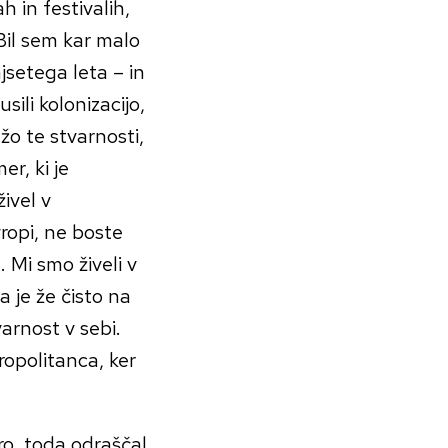
h in festivalih,
 Bil sem kar malo
ajsetega leta – in
usili kolonizacijo,
žo te stvarnosti,
r, ki je
ivel v
vropi, ne boste
. Mi smo živeli v
a je že čisto na
varnost v sebi.
ropolitanca, ker
uro, toda odraščal