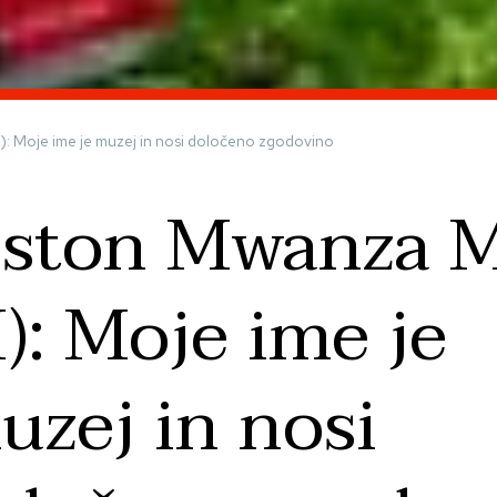
I): Moje ime je muzej in nosi določeno zgodovino
iston Mwanza M
I): Moje ime je
uzej in nosi