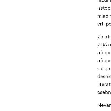
izstop
mladim
vrti p
Za afr
ZDA oz
afropo
afropo
saj gr
desnic
litera
osebni
Nevarn