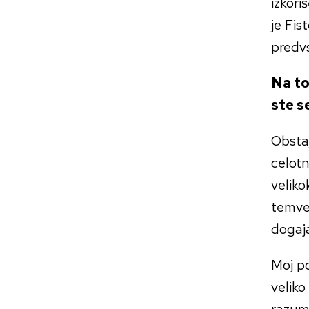
izkori
je Fis
predvs
Na to
ste s
Obsta
celotn
veliko
temve
dogaja
Moj po
veliko
razume