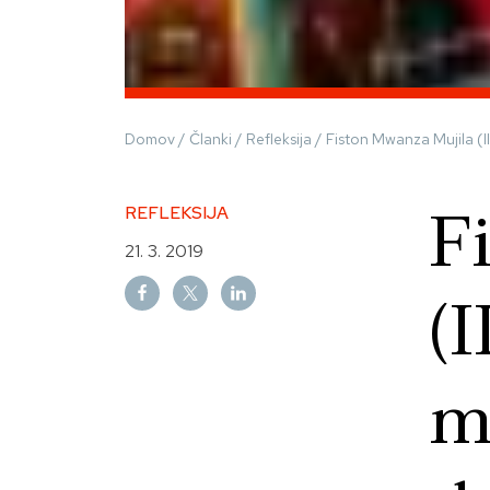
Domov
/
Članki
/
Refleksija
/
Fiston Mwanza Mujila (I
F
REFLEKSIJA
21. 3. 2019
(I
m