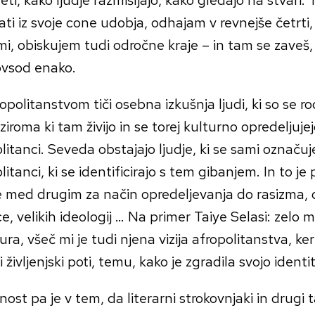
ati iz svoje cone udobja, odhajam v revnejše četrti,
i, obiskujem tudi odročne kraje – in tam se zaveš,
ovsod enako.
opolitanstvom tiči osebna izkušnja ljudi, ki so se rodi
iroma ki tam živijo in se torej kulturno opredeljujej
litanci. Seveda obstajajo ljudje, ki se sami označuj
litanci, ki se identificirajo s tem gibanjem. In to je
e med drugim za način opredeljevanja do rasizma, 
e, velikih ideologij … Na primer Taiye Selasi: zelo m
tura, všeč mi je tudi njena vizija afropolitanstva, ke
 življenjski poti, temu, kako je zgradila svojo identi
ost pa je v tem, da literarni strokovnjaki in drugi