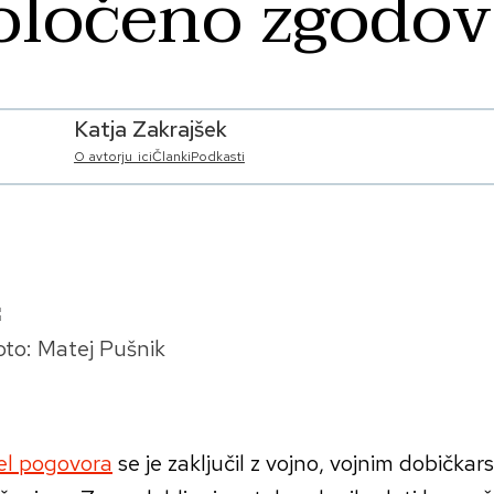
oločeno zgodov
Katja Zakrajšek
O avtorju_ici
Članki
Podkasti
oto: Matej Pušnik
del pogovora
se je zaključil z vojno, vojnim dobička