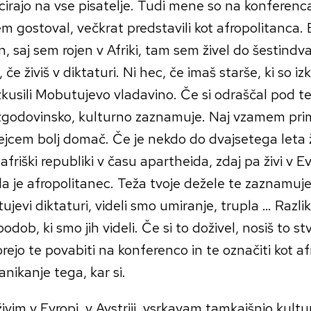
icirajo na vse pisatelje. Tudi mene so na konferenca
em gostoval, večkrat predstavili kot afropolitanca.
n, saj sem rojen v Afriki, tam sem živel do šestindv
, če živiš v diktaturi. Ni hec, če imaš starše, ki so izk
izkusili Mobutujevo vladavino. Če si odraščal pod te
zgodovinsko, kulturno zaznamuje. Naj vzamem prime
jcem bolj domač. Če je nekdo do dvajsetega leta ž
friški republiki v času apartheida, zdaj pa živi v E
 da je afropolitanec. Teža tvoje dežele te zaznamuje
jevi diktaturi, videli smo umiranje, trupla … Razlik
podob, ki smo jih videli. Če si to doživel, nosiš to st
ejo te povabiti na konferenco in te označiti kot af
zanikanje tega, kar si.
živim v Evropi, v Avstriji, vsrkavam tamkajšnjo kult