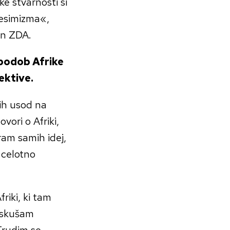
e stvarnosti si
pesimizma«,
 in ZDA.
 podob Afrike
ektive.
ih usod na
vori o Afriki,
iram samih idej,
 celotno
riki, ki tam
poskušam
 Trudim se