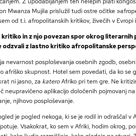
ščanjem. Z upodabljanjem teh nelepih plati kongošk
ton Mwanza Mujila prislužil tudi ostre očitke »afro
em od t.i. afropolitanskih kritikov, živečih v Evropi
 kritiko in z njo povezan spor okrog literarnih
e odzvali z lastno kritiko afropolitanske persp
ja nevarnost posploševanja osebnih zgodb, osebn
o afriško skupnost. Hotel sem povedati, da ko se go
krat ni jasno, za
katero
Afriko pri tem gre. Ne kritiz
č neupravičeno aplikacijo določenih pojmovanj na
nje, njihovo posploševanje.
gled je pogled nekoga, ki se je rodil in odraščal v Af
 potuje. Vsakokrat, ko sem v Afriki, hodim okrog, 
ti, kako ljudje razmišljajo, kako gledajo na stvari.