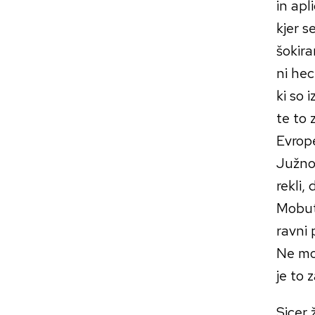
in apl
kjer s
šokira
ni hec
ki so 
te to 
Evrope
Južnoa
rekli,
Mobutu
ravni 
Ne mor
je to 
Sicer 