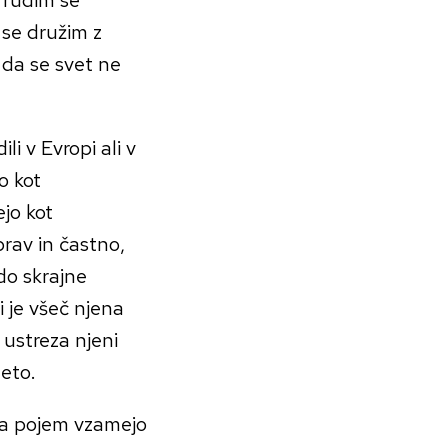
 se družim z
 da se svet ne
li v Evropi ali v
o kot
ejo kot
 prav in častno,
do skrajne
i je všeč njena
r ustreza njeni
teto.
 ta pojem vzamejo