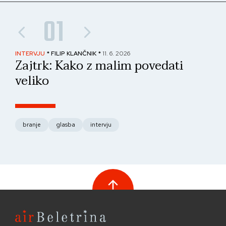
01
INTERVJU
* FILIP KLANČNIK *
11. 6. 2026
PAN
Zajtrk: Kako z malim povedati
No
veliko
fo
branje
glasba
intervju