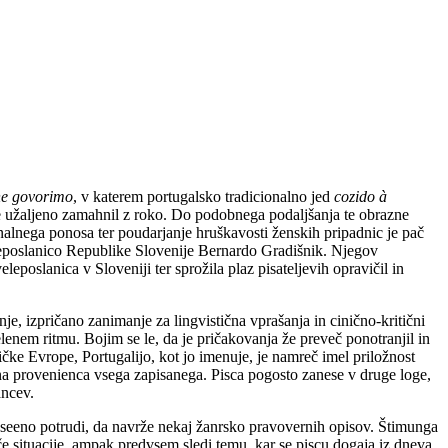
 ne govorimo
, v katerem portugalsko tradicionalno jed
cozido à
e užaljeno zamahnil z roko. Do podobnega podaljšanja te obrazne
alnega ponosa ter poudarjanje hruškavosti ženskih pripadnic je pač
eleposlanico Republike Slovenije Bernardo Gradišnik. Njegov
poslanica v Sloveniji ter sprožila plaz pisateljevih opravičil in
e, izpričano zanimanje za lingvistična vprašanja in cinično-kritični
enem ritmu. Bojim se le, da je pričakovanja že preveč ponotranjil in
čke Evrope, Portugalijo, kot jo imenuje, je namreč imel priložnost
dina provenienca vsega zapisanega. Pisca pogosto zanese v druge loge,
ancev.
vseeno potrudi, da navrže nekaj žanrsko pravovernih opisov. Štimunga
e situacije, ampak predvsem sledi temu, kar se piscu dogaja iz dneva