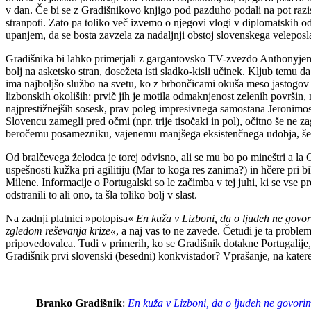
v dan. Če bi se z Gradišnikovo knjigo pod pazduho podali na pot razi
stranpoti. Zato pa toliko več izvemo o njegovi vlogi v diplomatskih o
upanjem, da se bosta zavzela za nadaljnji obstoj slovenskega velepos
Gradišnika bi lahko primerjali z gargantovsko TV-zvezdo Anthonyjem
bolj na asketsko stran, dosežeta isti sladko-kisli učinek. Kljub tem
ima najboljšo službo na svetu, ko z brbončicami okuša meso jastogov in
lizbonskih okoliših: prvič jih je motila odmaknjenost zelenih površin, 
najprestižnejših sosesk, prav poleg impresivnega samostana Jeronimos 
Slovencu zamegli pred očmi (npr. trije tisočaki in pol), očitno še ne 
beročemu posamezniku, vajenemu manjšega eksistenčnega udobja, še 
Od bralčevega želodca je torej odvisno, ali se mu bo po mineštri a la 
uspešnosti kužka pri agilitiju (Mar to koga res zanima?) in hčere pri 
Milene. Informacije o Portugalski so le začimba v tej juhi, ki se vse
odstranili to ali ono, ta šla toliko bolj v slast.
Na zadnji platnici »potopisa«
En kuža v Lizboni, da o ljudeh ne gov
zgledom reševanja krize«
, a naj vas to ne zavede. Četudi je ta problem
pripovedovalca. Tudi v primerih, ko se Gradišnik dotakne Portugalije, 
Gradišnik prvi slovenski (besedni) konkvistador? Vprašanje, na kater
Branko Gradišnik
:
En kuža v Lizboni, da o ljudeh ne govor