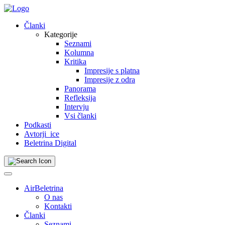
Skip
to
Članki
content
Kategorije
Seznami
Kolumna
Kritika
Impresije s platna
Impresije z odra
Panorama
Refleksija
Intervju
Vsi članki
Podkasti
Avtorji_ice
Beletrina Digital
AirBeletrina
O nas
Kontakti
Članki
Seznami