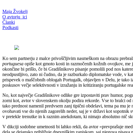
Maja Žvokelj
O avtorju_ici
Članki
Podkasti
Ko sem partnerju z malce privoščljivim nasmeškom na obrazu prebra
portuguesa
opiše kot gmoto kosti in razmočenih kožnih ovojkov, me 
okončine bi prišlo, če bi Gradišnikovo pisanje pomolili pod nos kate
neodpustljivo, zato ni čudno, da je razburkalo diplomatske vode, v k
prispevek o maščobnih oblogah Portugalk, objavljen v Delu, je tako izz
poskusov večje selektivnosti v izražanju in kritiziranju portugalske rea
No, kot največje Gradišnikove odlike gre izpostaviti prav humor, pogum
zorni kot, avtor v slovenskem okolju podira rekorde. Vse to bralci od
tako prednost namenil predvsem zanj tipični obdelavi, tema pa mu je n
ovohavati vse do njenih zagorelih neder, saj je v državi kot sopotnik 
v pretekle trenutke in k raznim anekdotam, ki nimajo absolutno nič 
V dikciji sodobne umetnosti bi lahko rekli, da avtor »prevprašuje me
dela se dejansko približuje dnevniškim zapiskom, saj njegova pisava n