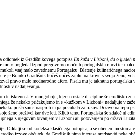
la odlomek iz Gradišnikovega potopisa
En kuža v Lizboni, da o ljudeh
je mrko pogledal izpod pregovorno močnih portugalskih obrvi ter malc
remukoli vsaj malo zavednemu Portugalcu. Blatenje kulinaričnega nacion
atere je Branko Gradišnik hočeš nočeš zaplul na krovu s svojo ženo, v
val pravo malo mednarodno afero. Pisala mu je takratna portugalska vele
lnosti v nadaljevanju.
 in iskrenost. V mnogoboju, kjer so ostale discipline še eruditsko znanj
 njega že nekako pričakujemo in s »kužkom v Lizboni« nadaljuje v zažel
ekako prišla sama nasproti in ga pocukala za rokav. Državo na repu psi
svoje žene preživel kar dve leti. Kljub temu Portugalska še zdaleč ni e
skupnega z njegovim bivanjem v Lizboni ali potovanjem po državi Luzit
dij«. Oddalji se od kodeksa klasičnega potopisa, a se obenem mestoma 
eredko izzove občutek, da Gradišnik nima interesa predstaviti neke obč