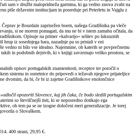
počuti sam v družbi malopridneža garmina, ki ga vedno znova zvabi na
u piše državnim institucijam in posreduje pri Peterletu in Vajglu z
. Čeprav je Bourdain zaprisežen boem, našega Gradišnika pa vleče
ževanju, si ne morem pomagati, da mu ne bi v istem zamahu očitala, da
 Gradišnikom. Opisuje na primer »kalvarijo« selitev po luksuznih
il hrup iz sosednjega bara, nazadnje pa so pristali v eni
a še vedno ni bilo vse idealno. Najemnine, ob katerih se povprečnemu
takih in podobnih dejstvih, ki v knjigi zavzemajo veliko prostora, se
onalnih opisov portugalskih znamenitosti, receptov ter poročil o
lskem sistemu in osmrtnice do pripovedi o težavah njegove prijateljice
 ne dvomim, da bi, če bi iz zajetne Gradišnikove enolončnice
r
»odločil opozoriti Slovence, kaj jih čaka, če bodo sledili portugalskim
terimi so številčnejši tisti, ki se neposredno dotikajo ega
tive, ob tem pa se ne izogne določeni meri generalizacije. Je torej
 govorila o Slovaškem.
14. 400 strani, 29,95 €.