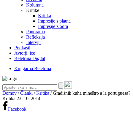
Kolumna
Kritike
Kritika
Impresije s platna
Impresije z odra
Panorama
Refleksija
Intervju
Podkasti
Avtorji_ice
Beletrina Digital
Knjigarna Beletrina
Domov
/
Članki
/
Kritika
/
Gradišnik kuha mineštro a la portuguesa?
Kritika
23. 10. 2014
Facebook