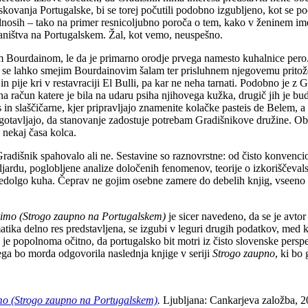
skovanja Portugalske, bi se torej počutili podobno izgubljeno, kot se 
dnosih – tako na primer resnicoljubno poroča o tem, kako v ženinem imen
laništva na Portugalskem. Žal, kot vemo, neuspešno.
 Bourdainom, le da je primarno orodje prvega namesto kuhalnice pero
u da se lahko smejim Bourdainovim šalam ter prisluhnem njegovemu prito
 pije kri v restavraciji El Bulli, pa kar ne neha tarnati. Podobno je z
na račun katere je bila na udaru psiha njihovega kužka, drugič jih je bud
in slaščičarne, kjer pripravljajo znamenite kolačke pasteis de Belem, 
zagotavljajo, da stanovanje zadostuje potrebam Gradišnikove družine. Ob 
nekaj časa kolca.
Gradišnik spahovalo ali ne. Sestavine so raznovrstne: od čisto konvenci
biljardu, poglobljene analize določenih fenomenov, teorije o izkoriščeva
 predolgo kuha. Čeprav ne gojim osebne zamere do debelih knjig, vseeno
orimo (Strogo zaupno na Portugalskem)
je sicer navedeno, da se je avto
atika delno res predstavljena, se izgubi v leguri drugih podatkov, med ka
je popolnoma očitno, da portugalsko bit motri iz čisto slovenske perspek
ega bo morda odgovorila naslednja knjige v seriji
Strogo zaupno
, ki bo
imo (Strogo zaupno na Portugalskem)
.
Ljubljana: Cankarjeva založba, 20