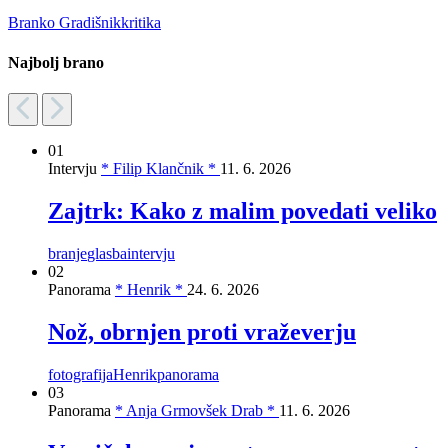
Branko Gradišnik
kritika
Najbolj brano
01
Intervju
* Filip Klančnik *
11. 6. 2026
Zajtrk: Kako z malim povedati veliko
branje
glasba
intervju
02
Panorama
* Henrik *
24. 6. 2026
Nož, obrnjen proti vraževerju
fotografija
Henrik
panorama
03
Panorama
* Anja Grmovšek Drab *
11. 6. 2026