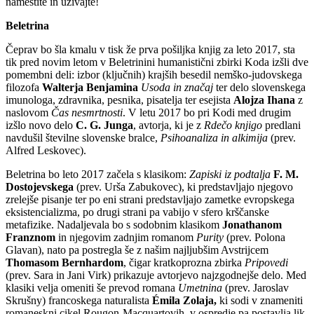
namestite in uživajte!
Beletrina
Čeprav bo šla kmalu v tisk že prva pošiljka knjig za leto 2017, sta
tik pred novim letom v Beletrinini humanistični zbirki Koda izšli dve
pomembni deli: izbor (ključnih) krajših besedil nemško-judovskega
filozofa
Walterja Benjamina
Usoda in značaj
ter delo slovenskega
imunologa, zdravnika, pesnika, pisatelja ter esejista
Alojza Ihana
z
naslovom
Čas nesmrtnosti
. V letu 2017 bo pri Kodi med drugim
izšlo novo delo
C. G. Junga
, avtorja, ki je z
Rdečo knjigo
predlani
navdušil številne slovenske bralce,
Psihoanaliza in alkimija
(prev.
Alfred Leskovec).
Beletrina bo leto 2017 začela s klasikom:
Zapiski iz podtalja
F. M.
Dostojevskega
(prev. Urša Zabukovec), ki predstavljajo njegovo
zrelejše pisanje ter po eni strani predstavljajo zametke evropskega
eksistencializma, po drugi strani pa vabijo v sfero krščanske
metafizike. Nadaljevala bo s sodobnim klasikom
Jonathanom
Franznom
in njegovim zadnjim romanom
Purity
(prev. Polona
Glavan), nato pa postregla še z našim najljubšim Avstrijcem
Thomasom Bernhardom
, čigar kratkoprozna zbirka
Pripovedi
(prev. Sara in Jani Virk) prikazuje avtorjevo najzgodnejše delo. Med
klasiki velja omeniti še prevod romana
Umetnina
(prev. Jaroslav
Skrušny) francoskega naturalista
Émila Zolaja,
ki sodi v znameniti
romaneskni cikel Rougon-Macquartovih, v ospredje pa postavlja lik