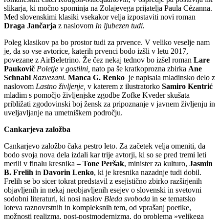
slikarja, ki močno spominja na Zolajevega prijatelja Paula Cézanna.
Med slovenskimi klasiki vsekakor velja izpostaviti novi roman
Draga Jančarja
z naslovom
In ljubezen tudi.
Poleg klasikov pa bo prostor tudi za prvence. V veliko veselje nam
je, da so vse avtorice, katerih prvenci bodo izšli v letu 2017,
povezane z AirBeletrino. Že čez nekaj tednov bo izšel roman
Lare
Paukovič
Poletje v gostilni,
nato pa še kratkoprozna zbirka
Ane
Schnabl
Razvezani.
Manca G. Renko
je napisala mladinsko delo z
naslovom
Lastno življenje,
v katerem z ilustratorko
Samiro Kentrić
mladim s pomočjo življenjske zgodbe Zofke Kveder skušata
približati zgodovinski boj žensk za pripoznanje v javnem življenju in
uveljavljanje na umetniškem področju.
Cankarjeva založba
Cankarjevo založbo čaka pestro leto. Za začetek velja omeniti, da
bodo svoja nova dela izdali kar trije avtorji, ki so se pred tremi leti
merili v finalu kresnika –
Tone Peršak
, minister za kulturo,
Jasmin
B. Frelih
in
Davorin Lenko
, ki je kresnika nazadnje tudi dobil.
Frelih se bo sicer tokrat predstavil z esejistično zbirko razširjenih
objavljenih in nekaj neobjavljenih esejev o slovenski in svetovni
sodobni literaturi, ki nosi naslov
Bleda svoboda
in se tematsko
loteva raznovrstnih in kompleksnih tem, od vprašanj poetike,
možnosti realizma, post-postmodernizma, do problema »velikega