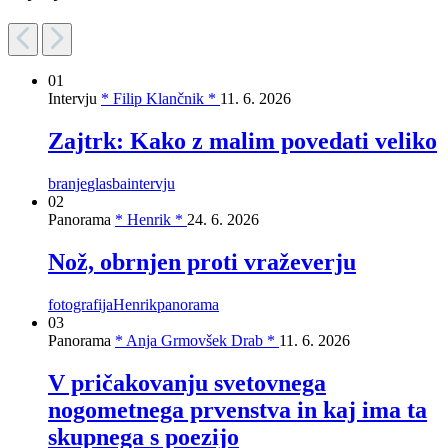
01
Intervju
* Filip Klančnik *
11. 6. 2026
Zajtrk: Kako z malim povedati veliko
branje
glasba
intervju
02
Panorama
* Henrik *
24. 6. 2026
Nož, obrnjen proti vraževerju
fotografija
Henrik
panorama
03
Panorama
* Anja Grmovšek Drab *
11. 6. 2026
V pričakovanju svetovnega
nogometnega prvenstva in kaj ima ta
skupnega s poezijo