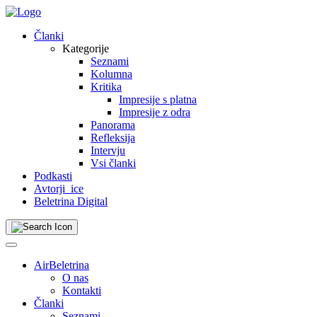
Skip
to
Članki
content
Kategorije
Seznami
Kolumna
Kritika
Impresije s platna
Impresije z odra
Panorama
Refleksija
Intervju
Vsi članki
Podkasti
Avtorji_ice
Beletrina Digital
AirBeletrina
O nas
Kontakti
Članki
Seznami