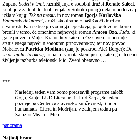
Zupana
Sedeti v temi
, razmišljanja o sodobni družbi
Renate Salecl
,
ki jih je v zadnjih letih objavljala v Sobotni prilogi dela in bodo zdaj
izšla v knjigi
Tek na mestu
, in nov roman
Igorja Karlovška
Bahamski dokument
, družinsko dramo o naši žgoči družbeni
stvarnosti. Kar se tiče prevodnega leposlovja, pa gotovo ne bomo
brcnili v temo, če omenimo najnovejši roman
Amosa Oza
,
Juda
, ki
ga je prevedla Mojca Krajnc in v katerem Oz suvereno potrjuje
status enega največjih sodobnih pripovednikov, ter nov prevod
Nobelovca
Patricka Modiana
(zanj je poskrbel Aleš Berger):
Da
se ne zgubiš tu okrog
, roman o samotarskem piscu, katerega utečeno
življenje razburka telefonski klic. Zveni obetavno …
***
Naslednji teden vam bomo predstavili programe založb
Goga, Sanje, LUD Literatura in Lud Šerpa, še teden
pozneje pa Center za slovensko književnost, Studia
humanitatis, Litera in Modrijan, v zadnjem tednu pa
Založbo Miš in UMco.
panorama
Najbolj brano