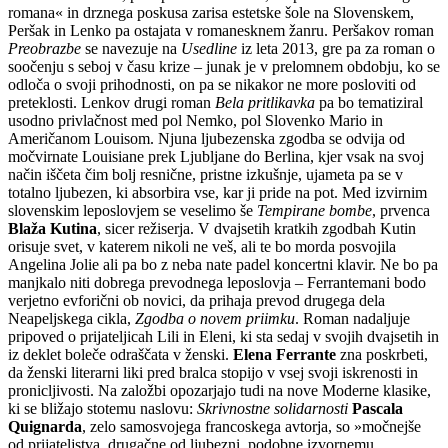
romana« in drznega poskusa zarisa estetske šole na Slovenskem,
Peršak in Lenko pa ostajata v romanesknem žanru. Peršakov roman
Preobrazbe
se navezuje na
Usedline
iz leta 2013, gre pa za roman o
soočenju s seboj v času krize – junak je v prelomnem obdobju, ko se
odloča o svoji prihodnosti, on pa se nikakor ne more posloviti od
preteklosti. Lenkov drugi roman
Bela pritlikavka
pa bo tematiziral
usodno privlačnost med pol Nemko, pol Slovenko Mario in
Američanom Louisom. Njuna ljubezenska zgodba se odvija od
močvirnate Louisiane prek Ljubljane do Berlina, kjer vsak na svoj
način iščeta čim bolj resnične, pristne izkušnje, ujameta pa se v
totalno ljubezen, ki absorbira vse, kar ji pride na pot. Med izvirnim
slovenskim leposlovjem se veselimo še
Tempirane bombe
, prvenca
Blaža Kutina
, sicer režiserja. V dvajsetih kratkih zgodbah Kutin
orisuje svet, v katerem nikoli ne veš, ali te bo morda posvojila
Angelina Jolie ali pa bo z neba nate padel koncertni klavir. Ne bo pa
manjkalo niti dobrega prevodnega leposlovja – Ferrantemani bodo
verjetno evforični ob novici, da prihaja prevod drugega dela
Neapeljskega cikla,
Zgodba o novem priimku
. Roman nadaljuje
pripoved o prijateljicah Lili in Eleni, ki sta sedaj v svojih dvajsetih in
iz deklet boleče odraščata v ženski.
Elena Ferrante
zna poskrbeti,
da ženski literarni liki pred bralca stopijo v vsej svoji iskrenosti in
pronicljivosti. Na založbi opozarjajo tudi na nove Moderne klasike,
ki se bližajo stotemu naslovu:
Skrivnostne solidarnosti
Pascala
Quignarda
, zelo samosvojega francoskega avtorja, so »močnejše
od prijateljstva, drugačne od ljubezni, podobne izvornemu