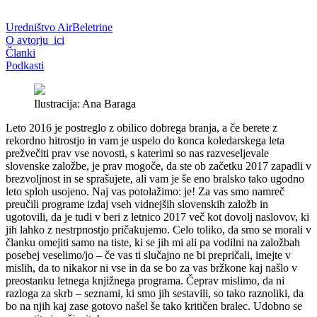
Uredništvo AirBeletrine
O avtorju_ici
Članki
Podkasti
Ilustracija: Ana Baraga
Leto 2016 je postreglo z obilico dobrega branja, a če berete z
rekordno hitrostjo in vam je uspelo do konca koledarskega leta
prežvečiti prav vse novosti, s katerimi so nas razveseljevale
slovenske založbe, je prav mogoče, da ste ob začetku 2017 zapadli v
brezvoljnost in se sprašujete, ali vam je še eno bralsko tako ugodno
leto sploh usojeno. Naj vas potolažimo: je! Za vas smo namreč
preučili programe izdaj vseh vidnejših slovenskih založb in
ugotovili, da je tudi v beri z letnico 2017 več kot dovolj naslovov, ki
jih lahko z nestrpnostjo pričakujemo. Celo toliko, da smo se morali v
članku omejiti samo na tiste, ki se jih mi ali pa vodilni na založbah
posebej veselimo/jo – če vas ti slučajno ne bi prepričali, imejte v
mislih, da to nikakor ni vse in da se bo za vas bržkone kaj našlo v
preostanku letnega knjižnega programa. Čeprav mislimo, da ni
razloga za skrb – seznami, ki smo jih sestavili, so tako raznoliki, da
bo na njih kaj zase gotovo našel še tako kritičen bralec. Udobno se