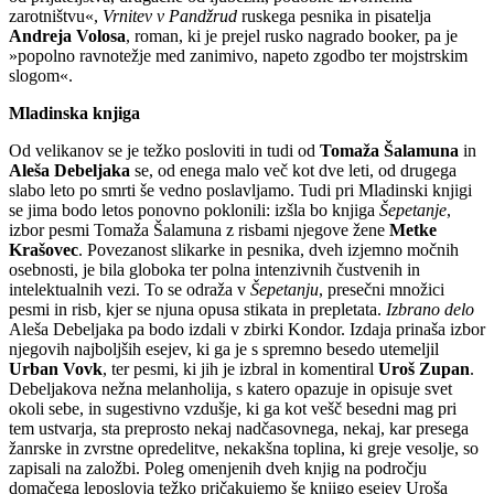
zarotništvu«,
Vrnitev v Pandžrud
ruskega pesnika in pisatelja
Andreja Volosa
, roman, ki je prejel rusko nagrado booker, pa je
»popolno ravnotežje med zanimivo, napeto zgodbo ter mojstrskim
slogom«.
Mladinska knjiga
Od velikanov se je težko posloviti in tudi od
Tomaža Šalamuna
in
Aleša Debeljaka
se, od enega malo več kot dve leti, od drugega
slabo leto po smrti še vedno poslavljamo. Tudi pri Mladinski knjigi
se jima bodo letos ponovno poklonili: izšla bo knjiga
Šepetanje
,
izbor pesmi Tomaža Šalamuna z risbami njegove žene
Metke
Krašovec
. Povezanost slikarke in pesnika, dveh izjemno močnih
osebnosti, je bila globoka ter polna intenzivnih čustvenih in
intelektualnih vezi. To se odraža v
Šepetanju
, presečni množici
pesmi in risb, kjer se njuna opusa stikata in prepletata.
Izbrano delo
Aleša Debeljaka pa bodo izdali v zbirki Kondor. Izdaja prinaša izbor
njegovih najboljših esejev, ki ga je s spremno besedo utemeljil
Urban Vovk
, ter pesmi, ki jih je izbral in komentiral
Uroš Zupan
.
Debeljakova nežna melanholija, s katero opazuje in opisuje svet
okoli sebe, in sugestivno vzdušje, ki ga kot vešč besedni mag pri
tem ustvarja, sta preprosto nekaj nadčasovnega, nekaj, kar presega
žanrske in zvrstne opredelitve, nekakšna toplina, ki greje vesolje, so
zapisali na založbi. Poleg omenjenih dveh knjig na področju
domačega leposlovja težko pričakujemo še knjigo esejev Uroša