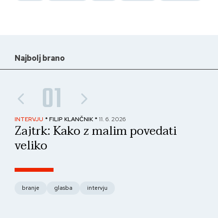
Najbolj brano
01
INTERVJU
* FILIP KLANČNIK *
11. 6. 2026
PAN
Zajtrk: Kako z malim povedati
No
veliko
fo
branje
glasba
intervju