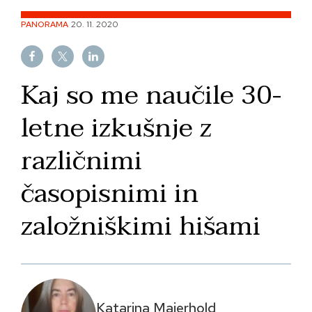
Skip
PANORAMA
20. 11. 2020
to
content
Kaj so me naučile 30-
letne izkušnje z
različnimi
časopisnimi in
založniškimi hišami
Katarina Majerhold