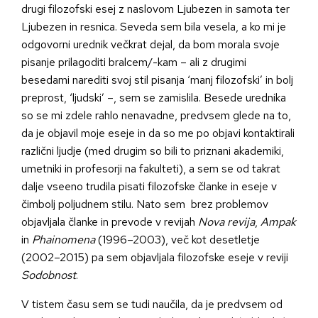
drugi filozofski esej z naslovom Ljubezen in samota ter
Ljubezen in resnica. Seveda sem bila vesela, a ko mi je
odgovorni urednik večkrat dejal, da bom morala svoje
pisanje prilagoditi bralcem/-kam – ali z drugimi
besedami narediti svoj stil pisanja ‘manj filozofski’ in bolj
preprost, ‘ljudski’ –, sem se zamislila. Besede urednika
so se mi zdele rahlo nenavadne, predvsem glede na to,
da je objavil moje eseje in da so me po objavi kontaktirali
različni ljudje (med drugim so bili to priznani akademiki,
umetniki in profesorji na fakulteti), a sem se od takrat
dalje vseeno trudila pisati filozofske članke in eseje v
čimbolj poljudnem stilu. Nato sem brez problemov
objavljala članke in prevode v revijah
Nova revija
,
Ampak
in
Phainomena
(1996–2003), več kot desetletje
(2002–2015) pa sem objavljala filozofske eseje v reviji
Sodobnost
.
V tistem času sem se tudi naučila, da je predvsem od