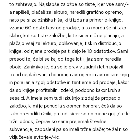
to zahtevajo. Najslabše založbe so tiste, kjer vse sam/-
a napišeš, plačaš za lekturo, narediš grafično opremo,
nato pa si založniška hiša, ki ti izda na primer e-knjigo,
vzame 60 odstotkov od prodaje, a to morda še ni tako
slabo, kot so tiste založbe, ki te sicer nič ne plačajo, a
plačajo vsaj za lekturo, oblikovanje, tisk in distribucijo
knjige, od njene prodaje pa ti dajo le 10 odstotkov. Sami
presodite, če bi se kaj od tega lotili, jaz sem naredila
oboje. Zanimivo je, da se je prav v zadnjih letih pojavil
trend neplačevanja honorarja avtorjem in avtoricam knjig
in ponujanja zgolj odstotke in tantieme od prodaje, kakor
da so knjige profitabilni izdelki, podobno kakor kruh ali
sesalci. A imela sem tudi izkušnjo z zdaj že propadlo
založbo, ki mi je ponudila skromen honorar, češ da so
tako presodili tržniki, pa tudi sicer so do mene gojili/-e le
tržni odnos, čeprav so sami prejemali številne
subvencije, zaposleni pa so imeli tržne plače; te žal niso
vključevale avtorjev/-ic.