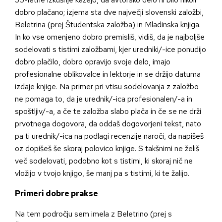
dobro plačano; izjema sta dve največji slovenski založbi,
Beletrina (prej Študentska založba) in Mladinska knjiga.
In ko vse omenjeno dobro premisliš, vidiš, da je najboljše
sodelovati s tistimi založbami, kjer uredniki/-ice ponudijo
dobro plačilo, dobro opravijo svoje delo, imajo
profesionalne oblikovalce in lektorje in se držijo datuma
izdaje knjige. Na primer pri vtisu sodelovanja z založbo
ne pomaga to, da je urednik/-ica profesionalen/-a in
spoštljiv/-a, a če te založba slabo plača in če se ne drži
prvotnega dogovora, da oddaš dogovorjeni tekst, nato
pa ti urednik/-ica na podlagi recenzije naroči, da napišeš
oz dopišeš še skoraj polovico knjige. S takšnimi ne želiš
več sodelovati, podobno kot s tistimi, ki skoraj nič ne
vložijo v tvojo knjigo, še manj pa s tistimi, ki te žalijo.
Primeri dobre prakse
Na tem področju sem imela z Beletrino (prej s