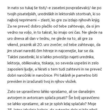
In nato so tukaj še tisti/-e zasebni povpraševalci/-ke po
tvojih pisateljskih, uredniških in lektorskih storitvah, ki so
najbolj neprimerni – zlasti, ko gre za izdajo njihovih knjig.
Za ne preveč dobro plačilo od tebe zahtevajo, da si jim
vedno na voljo, in to takrat, ko imajo oni čas. Ne glede na
uro dneva ali dan v tednu, ne glede na to, ali gre za
vikend, praznik ali 20. uro zvečer, od tebe zahtevajo, da
jim stvari narediš čim hitreje in najcenejše, kar se da.
Takšni zasebniki, ki si lahko privoščijo najeti urednika,
lektorja, oblikovalca, tiskarja, so seveda uspešni in zelo
zaposleni ljudje, a hkrati s tem tudi zahtevni in ne preveč
dobri naročniki in naročnice. Pri takšnih je pametno biti
previden in izračunati tvoj in njihov vložek.
Zato se upravičeno lahko vprašamo, ali se današnjim
avtorjem in avtoricam splača pisati? Še bolj upravičeno
se lahko vprašamo, ali se je sploh kdaj splačalo? Moje
35-letne izkušnje kažejo, da avtorsko delo ni bilo nikoli