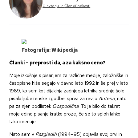
O avtorju_ici
Članki
Podkasti
Fotografija: Wikipedija
Članki – preprosti da, a za kakšno ceno?
Moje izkušnje s pisanjem za različne medije, založniške in
časopisne hiše segajo v davno leto 1992 in še prej v leto
1989, ko sem kot dijakinja zadnjega letnika srednje šole
pisala ljubezenske zgodbe; sprva za revijo
Antena
, nato
pa za njen podlistek
Gospodična
. To je bilo do takrat
moje edino pisanje kratke proze, če se to sploh lahko
tako imenuje.
Nato sem v
Razgledih
(1994–95) objavila svoj prvi in