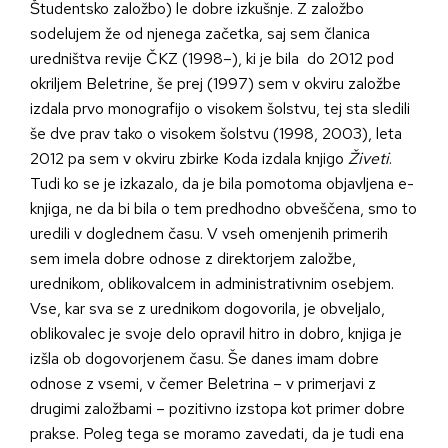
Študentsko založbo) le dobre izkušnje. Z založbo
sodelujem že od njenega začetka, saj sem članica
uredništva revije ČKZ (1998–), ki je bila do 2012 pod
okriljem Beletrine, še prej (1997) sem v okviru založbe
izdala prvo monografijo o visokem šolstvu, tej sta sledili
še dve prav tako o visokem šolstvu (1998, 2003), leta
2012 pa sem v okviru zbirke Koda izdala knjigo
Živeti
.
Tudi ko se je izkazalo, da je bila pomotoma objavljena e-
knjiga, ne da bi bila o tem predhodno obveščena, smo to
uredili v doglednem času. V vseh omenjenih primerih
sem imela dobre odnose z direktorjem založbe,
urednikom, oblikovalcem in administrativnim osebjem.
Vse, kar sva se z urednikom dogovorila, je obveljalo,
oblikovalec je svoje delo opravil hitro in dobro, knjiga je
izšla ob dogovorjenem času. Še danes imam dobre
odnose z vsemi, v čemer Beletrina – v primerjavi z
drugimi založbami – pozitivno izstopa kot primer dobre
prakse. Poleg tega se moramo zavedati, da je tudi ena