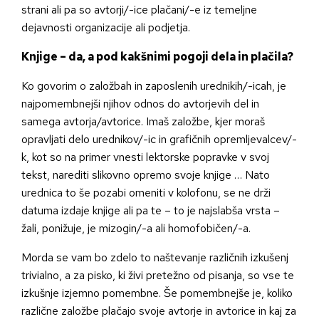
strani ali pa so avtorji/-ice plačani/-e iz temeljne
dejavnosti organizacije ali podjetja.
Knjige – da, a pod kakšnimi pogoji dela in plačila?
Ko govorim o založbah in zaposlenih urednikih/-icah, je
najpomembnejši njihov odnos do avtorjevih del in
samega avtorja/avtorice. Imaš založbe, kjer moraš
opravljati delo urednikov/-ic in grafičnih opremljevalcev/-
k, kot so na primer vnesti lektorske popravke v svoj
tekst, narediti slikovno opremo svoje knjige … Nato
urednica to še pozabi omeniti v kolofonu, se ne drži
datuma izdaje knjige ali pa te – to je najslabša vrsta –
žali, ponižuje, je mizogin/-a ali homofobičen/-a.
Morda se vam bo zdelo to naštevanje različnih izkušenj
trivialno, a za pisko, ki živi pretežno od pisanja, so vse te
izkušnje izjemno pomembne. Še pomembnejše je, koliko
različne založbe plačajo svoje avtorje in avtorice in kaj za