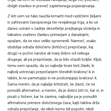
dolgih stavkov in preveč zapletenega pojasnjevanja.
Z leti sem se tako naučila krmariti med različnimi željami
in zahtevami časopisnega ter revijalnega trga, a ko se
danes oziram v zadnje desetletje prejšnjega stoletja in
takratno vsebino člankov primerjam z današnjimi,
opažam, da se niso veliko spremenili. Namreč, vsako
obdobje odraža določeno (kritično) prepričanje, kaj
drugi/-e počno narobe ali manj dobro od nekoga
drugega, ali pa prepričanje, da je bilo včasih boljše. Kljub
temu sem opazila, da so najbolje brani tisti članki, ki
najbolj ustrezajo prepričanjem številnih bralcev/-k in
takšni, ki ne pametujejo in ne podcenjujejo bralcev/-k.
Sama menim, da je najlažje kritizirati, še zlasti, če ne
ponudiš alternative, a menim, da je dobro biti to, kar si, in
pisati o tistem, kar te zanima, najboljše pa je ponuditi
afirmativne primere določenega časa, kajti takšna drža
odraža prepričanje, da nikoli nismo bili popolni, nikoli