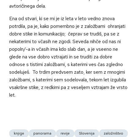
avtoričinega dela.
Ena od stvari, ki se mi je iz leta v leto vedno znova
potrdila, pa je, kako pomembno je z založbami ohranjati
dobre stike in komunikacijo; čeprav se trudiš, pa se z
nekaterimi to včasih ne zgodi. Seveda nihče od nas ni
popoln/-a in včasih ima kdo slab dan, a je vseeno ne
glede na vse dobro vztrajati in se truditi za dobre
odnose s tistimi založbami, s katerimi ves čas zgledno
sodeluješ. To trdim predvsem zato, ker sem z mnogimi
založbami, s katerimi sem sodelovala, tekom let izgubila
vsakršne stike, z redkimi pa z veseljem vztrajam že vrsto
let.
knjige
panorama
revije
Slovenija
založništvo