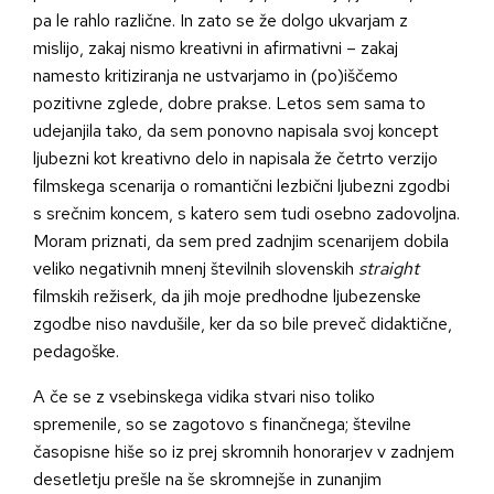
pa le rahlo različne. In zato se že dolgo ukvarjam z
mislijo, zakaj nismo kreativni in afirmativni – zakaj
namesto kritiziranja ne ustvarjamo in (po)iščemo
pozitivne zglede, dobre prakse. Letos sem sama to
udejanjila tako, da sem ponovno napisala svoj koncept
ljubezni kot kreativno delo in napisala že četrto verzijo
filmskega scenarija o romantični lezbični ljubezni zgodbi
s srečnim koncem, s katero sem tudi osebno zadovoljna.
Moram priznati, da sem pred zadnjim scenarijem dobila
veliko negativnih mnenj številnih slovenskih
straight
filmskih režiserk, da jih moje predhodne ljubezenske
zgodbe niso navdušile, ker da so bile preveč didaktične,
pedagoške.
A če se z vsebinskega vidika stvari niso toliko
spremenile, so se zagotovo s finančnega; številne
časopisne hiše so iz prej skromnih honorarjev v zadnjem
desetletju prešle na še skromnejše in zunanjim