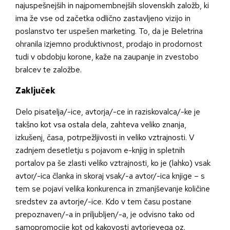
najuspešnejših in najpomembnejših slovenskih založb, ki
ima že vse od začetka odlično zastavljeno vizijo in
poslanstvo ter uspešen marketing. To, da je Beletrina
ohranila izjemno produktivnost, prodajo in prodornost
tudi v obdobju korone, kaže na zaupanje in zvestobo
bralcev te založbe.
Zaključek
Delo pisatelja/-ice, avtorja/-ce in raziskovalca/-ke je
takšno kot vsa ostala dela, zahteva veliko znanja,
izkušenj, časa, potrpežljivosti in veliko vztrajnosti. V
zadnjem desetletju s pojavom e-knjig in spletnih
portalov pa še zlasti veliko vztrajnosti, ko je (lahko) vsak
avtor/-ica članka in skoraj vsak/-a avtor/-ica knjige – s
tem se pojavi velika konkurenca in zmanjševanje količine
sredstev za avtorje/-ice. Kdo v tem času postane
prepoznaven/-a in priljubljen/-a, je odvisno tako od
samopromocije kot od kakovosti avtorjevega oz.