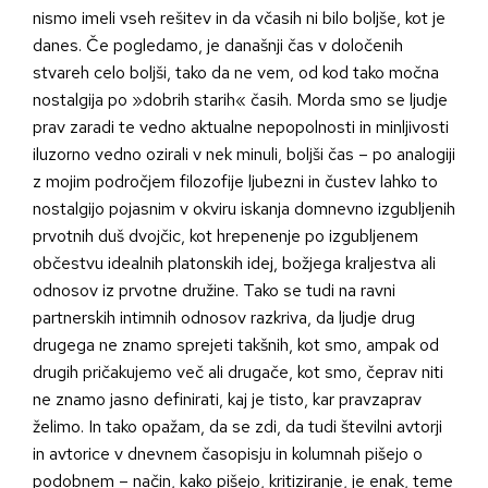
nismo imeli vseh rešitev in da včasih ni bilo boljše, kot je
danes. Če pogledamo, je današnji čas v določenih
stvareh celo boljši, tako da ne vem, od kod tako močna
nostalgija po »dobrih starih« časih. Morda smo se ljudje
prav zaradi te vedno aktualne nepopolnosti in minljivosti
iluzorno vedno ozirali v nek minuli, boljši čas – po analogiji
z mojim področjem filozofije ljubezni in čustev lahko to
nostalgijo pojasnim v okviru iskanja domnevno izgubljenih
prvotnih duš dvojčic, kot hrepenenje po izgubljenem
občestvu idealnih platonskih idej, božjega kraljestva ali
odnosov iz prvotne družine. Tako se tudi na ravni
partnerskih intimnih odnosov razkriva, da ljudje drug
drugega ne znamo sprejeti takšnih, kot smo, ampak od
drugih pričakujemo več ali drugače, kot smo, čeprav niti
ne znamo jasno definirati, kaj je tisto, kar pravzaprav
želimo. In tako opažam, da se zdi, da tudi številni avtorji
in avtorice v dnevnem časopisju in kolumnah pišejo o
podobnem – način, kako pišejo, kritiziranje, je enak, teme