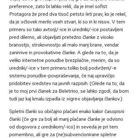
preference, zato bi lahko rekli, da je imel sofist
Protagora že pred dva tisoč petsto leti prav, ko je rekel,
da je »človek merilo vseh stvari, ki so in ki niso«. V tem
primeru so tako avtorji/-ice in uredniki/-ice postavljeni
pred dilemo, ali objavljati pretežno članke z visoko
branostjo, strokovnostjo ali malo manj brane, vendar
zanimive in provokativne članke. A glede na to, da je
veliko internetne ponudbe brezplačne, menim, da so
uredniki/-ice v tem primeru toliko bolj podvrženi/-e
sistemu ponudbe-povpraševanja, če naj upravičijo
pridobitev sredstev na javnih razpisih. (Glede na to, da
je to moj prvi članek za Beletrino, se lahko zgodi, da bom
tudi jaz kaj kmalu izpadla iz »igre« objavljanja člankov.)
Spletni članki so običajno plačani enako kakor časopisni
članki (če gre za bolj ali manj plačane članke je odvisno
od dogovora z urednikom/-ico) in seveda je pri tem
pomembno, ali gre za (ne)subvencionirane spletne