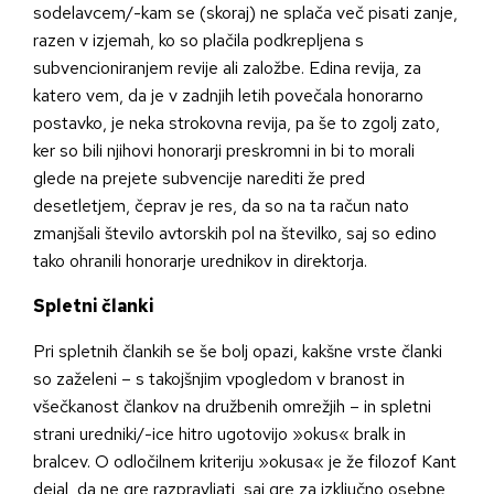
sodelavcem/-kam se (skoraj) ne splača več pisati zanje,
razen v izjemah, ko so plačila podkrepljena s
subvencioniranjem revije ali založbe. Edina revija, za
katero vem, da je v zadnjih letih povečala honorarno
postavko, je neka strokovna revija, pa še to zgolj zato,
ker so bili njihovi honorarji preskromni in bi to morali
glede na prejete subvencije narediti že pred
desetletjem, čeprav je res, da so na ta račun nato
zmanjšali število avtorskih pol na številko, saj so edino
tako ohranili honorarje urednikov in direktorja.
Spletni članki
Pri spletnih člankih se še bolj opazi, kakšne vrste članki
so zaželeni – s takojšnjim vpogledom v branost in
všečkanost člankov na družbenih omrežjih – in spletni
strani uredniki/-ice hitro ugotovijo »okus« bralk in
bralcev. O odločilnem kriteriju »okusa« je že filozof Kant
dejal, da ne gre razpravljati, saj gre za izključno osebne