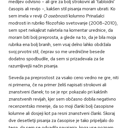
medijev odvisno – ali gre za bolj strokovni ali ‘tabloidni’
časopis ali revijo –, kakšen stil pisanja moram ubrati. Ko
sem imela v reviji
O osebnosti
kolumno Prinašalci
modrosti in rubriko filozofsko svetovanje (2008–2010),
sem spet nekajkrat naletela na komentar urednice, da
moram biti bolj preprosta, a glede na to, da je bila moja
rubrika ena bolj branih, sem vsaj delno lahko obdržala
svoj prvotni stil, čeprav so me uredničine besede
dodatno spodbudile, da sem si prizadevala za še
razumljivejši način pisanja.
Seveda pa preprostost za vsako ceno vedno ne gre, niti
ni primerna, če na primer želiš napisati strokovni ali
znanstveni članek; to se je npr. pokazalo pri kakšnih
znanstvenih revijah, kjer sem občasno dobila negativno
recenzentsko mnenje, da so moji članki bolj časopisne
kolumne ali dosjeji kot pa resni znanstveni članki. Skoraj
dve desetletji pisanja za časopise je tako pripeljalo do
tega, da sem se odvadila navajanja, koga vse poznam,