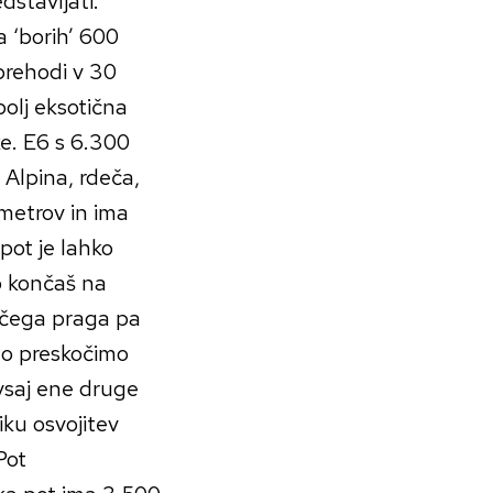
dstavljati.
a ‘borih’ 600
prehodi v 30
bolj eksotična
e. E6 s 6.300
 Alpina, rdeča,
metrov in ima
pot je lahko
o končaš na
ačega praga pa
sto preskočimo
 vsaj ene druge
iku osvojitev
Pot