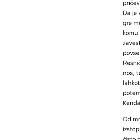
pričev
Da je 
gre me
komu 
zavest
povsem
Resni
nos, t
lahkot
potem 
Kenda
Od mno
izstop
čisto 