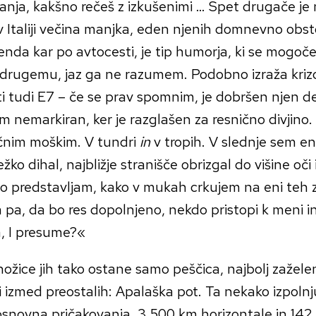
anja, kakšno rečeš z izkušenimi … Spet drugače je 
v Italiji večina manjka, eden njenih domnevno obst
nda kar po avtocesti, je tip humorja, ki se mogoč
drugemu, jaz ga ne razumem. Podobno izraža kriz
i tudi E7 – če se prav spomnim, je dobršen njen de
 nemarkiran, ker je razglašen za resnično divjino
čnim moškim. V tundri
in
v tropih. V slednje sem en
ežko dihal, najbližje stranišče obrizgal do višine oči 
o predstavljam, kako v mukah crkujem na eni teh z
pa, da bo res dopolnjeno, nekdo pristopi k meni in 
, I presume?«
žice jih tako ostane samo peščica, najbolj zažele
i izmed preostalih: Apalaška pot. Ta nekako izpolnju
osnovna pričakovanja. 3.500 km horizontale in 142 