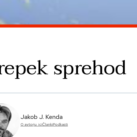
repek sprehod
Jakob J. Kenda
O avtorju_ici
Članki
Podkasti