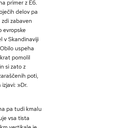
na primer z E6.
oječih delov pa
e zdi zabaven
o evropske
l v Skandinaviji
. Obilo uspeha
krat pomolil
in si zato z
araščenih poti,
izjavi: »Dr.
na pa tudi kmalu
je vsa tista
km vertikale je