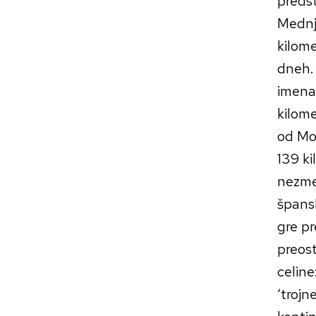
predst
Mednje
kilome
dneh. 
imena
kilome
od Mo
139 ki
nezmer
špans
gre pr
preost
celine
‘trojn