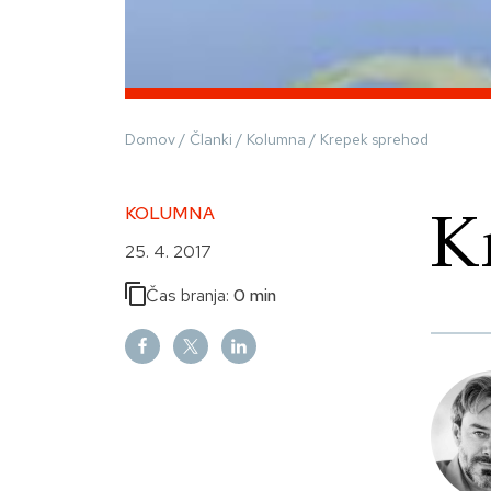
Domov
/
Članki
/
Kolumna
/
Krepek sprehod
K
KOLUMNA
25. 4. 2017
Čas branja:
0 min