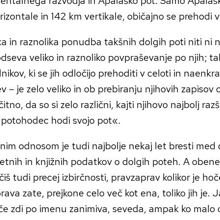
nentalnega razvodja in Apalaško pot. Samo Apalaš
izontale in 142 km vertikale, običajno se prehodi v
ka in raznolika ponudba takšnih dolgih poti niti ni
odseva veliko in raznoliko povpraševanje po njih; t
ikov, ki se jih odločijo prehoditi v celoti in naenkrat
ev – je zelo veliko in ob prebiranju njihovih zapisov o
čitno, da so si zelo različni, kajti njihovo najbolj raz
 potohodec hodi svojo pot«.
nim odnosom je tudi najbolje nekaj let bresti med 
etnih in knjižnih podatkov o dolgih poteh. A obene
čiš tudi precej izbirčnosti, pravzaprav kolikor je hoče
prava zate, prejkone celo več kot ena, toliko jih je.
e zdi po imenu zanimiva, seveda, ampak ko malo 