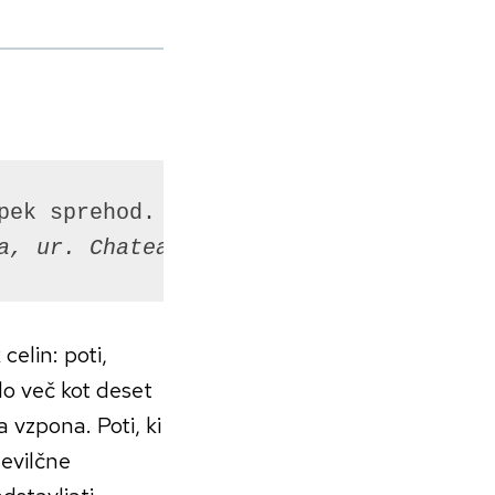
a, ur. Chateaubriand
celin: poti,
lo več kot deset
a vzpona. Poti, ki
tevilčne