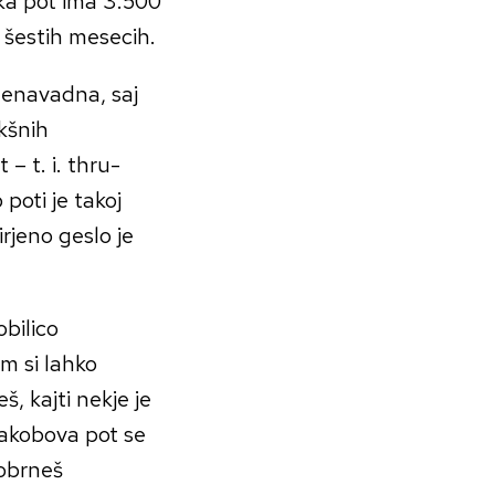
ka pot ima 3.500
 šestih mesecih.
 nenavadna, saj
akšnih
 – t. i. thru-
 poti je takoj
širjeno geslo je
obilico
m si lahko
š, kajti nekje je
 Jakobova pot se
obrneš