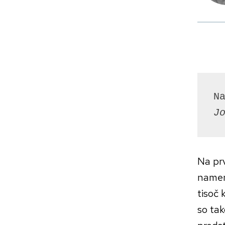
J
Na prv
namenj
tisoč 
so tak