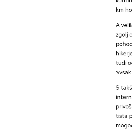
konti
km hor
A veli
zgolj 
pohodn
hikerj
tudi o
»vsak
S takš
intern
privoš
tista 
mogoč