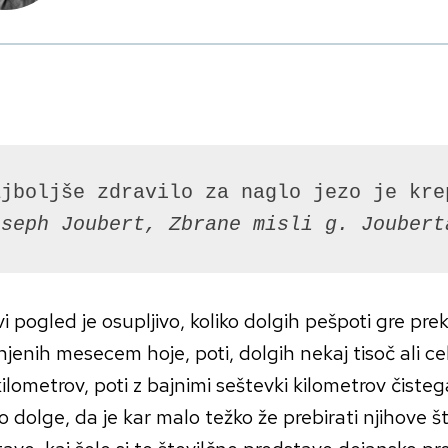
oseph Joubert, Zbrane misli g. Joubert
i pogled je osupljivo, koliko dolgih pešpoti gre prek 
enih mesecem hoje, poti, dolgih nekaj tisoč ali ce
kilometrov, poti z bajnimi seštevki kilometrov čisteg
o dolge, da je kar malo težko že prebirati njihove š