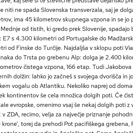
ave, kaj šele si te številčne predstave dejansko pre
 niti ne spada Slovenska transverzala, saj je dolg
trov, ima 45 kilometrov skupnega vzpona in se jo 
Mednje od tistih, ki gredo prek Slovenije, spadajo 
: E7 s 4.300 kilometri od Portugalske do Madžarsk
tri od Finske do Turčije. Najdaljša v sklopu poti Via
naka do Trsta po grebenu Alp: dolga je 2.400 kilo
lometrov čistega vzpona, 166 etap. Tudi Jakobova 
nih dolžin: lahko jo začneš s svojega dvorišča in j
kem vogalu ob Atlantiku. Nekoliko naprej od dom
ek kontinentov še cela množica dolgih poti. Če či
ale evropske, omenimo vsaj še nekaj dolgih poti z
: v ZDA, recimo, velja za največje priznanje pohodn
e krone’, torej da prehodi Pot pacifiškega grebena, 