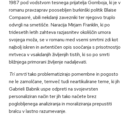
1987 pod vodstvom tesnega prijatelja Gomboja, ki je v
romanu pravzaprav poosebljen burkinški politik Blaise
Compaoré, ubili nekdanji zavezniki ter njegovo truplo
odvrgli na smetišče. Naracija Mirjam Franklin, ki po
tridesetih letih zahteva razjasnitev okoliščin umora
svojega moža, se v romanu med vsemi smrtmi zdi kot
najbolj iskren in avtentičen opis soočanja s prisotnostjo
mrtveca v vsakdanjih življenjih tistih, ki so po smrti
bližnjega primorani življenje nadaljevati.
Tri smrti
tako problematizirajo pomembne in pogosto
ne le zamolčane, temveč tudi neartikulirane teme, ki jih
Gabrieli Babnik uspe odpreti na svojevrsten
personaliziran način ter jih tako načete brez
poglobljenega analiziranja in moraliziranja prepustiti
bralcu v lastno razumevanje.