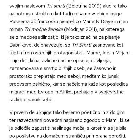
svojim naslovom
Tri smrti
(Beletrina 2019) aludira tako
na notranjo strukturo kot tudi na samo vsebino knjige.
Posnemajoč francosko pisateljico Marie N’Diaye in njen
roman
Tri močne ženske
(Modrijan 2011), na katerega
se z medbesedilnostjo, ki je tako značilna za pisanje
Babnikove, delonavezuje, so
Tri Smrti
zasnovane kot
triptih treh osrednjih protagonistk – Mame, Ide in Mirjam.
Trije deli, ki na različne načine opisujejo življenja,
zaznamovana s smrtjo bližnjih oseb, se časovno in
prostorsko prepletajo med seboj, medtem ko junaki
predvsem psihično, kar se načeloma kaže kot posledica
migracij med Evropo in Afriko, prehajajo v svojevrstne
različice samih sebe.
V prvem delu knjige tako beremo poetično in z dolgimi
ter razvezanimi povedmi napisano zgodbo o Mami, ki se
je odločila zapustiti nasilnega moža, s katerim se je bila
po posilstvu na domačem stranišču primorana poročiti.