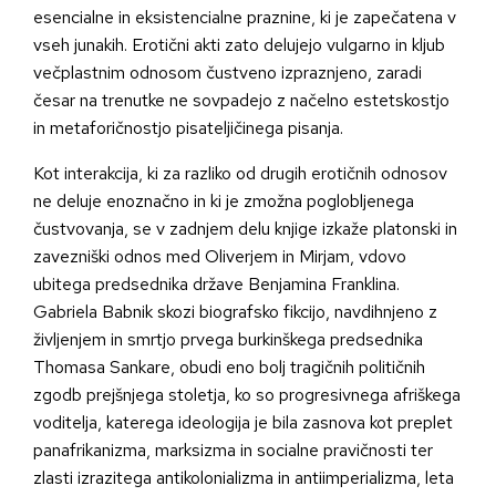
esencialne in eksistencialne praznine, ki je zapečatena v
vseh junakih. Erotični akti zato delujejo vulgarno in kljub
večplastnim odnosom čustveno izpraznjeno, zaradi
česar na trenutke ne sovpadejo z načelno estetskostjo
in metaforičnostjo pisateljičinega pisanja.
Kot interakcija, ki za razliko od drugih erotičnih odnosov
ne deluje enoznačno in ki je zmožna poglobljenega
čustvovanja, se v zadnjem delu knjige izkaže platonski in
zavezniški odnos med Oliverjem in Mirjam, vdovo
ubitega predsednika države Benjamina Franklina.
Gabriela Babnik skozi biografsko fikcijo, navdihnjeno z
življenjem in smrtjo prvega burkinškega predsednika
Thomasa Sankare, obudi eno bolj tragičnih političnih
zgodb prejšnjega stoletja, ko so progresivnega afriškega
voditelja, katerega ideologija je bila zasnova kot preplet
panafrikanizma, marksizma in socialne pravičnosti ter
zlasti izrazitega antikolonializma in antiimperializma, leta