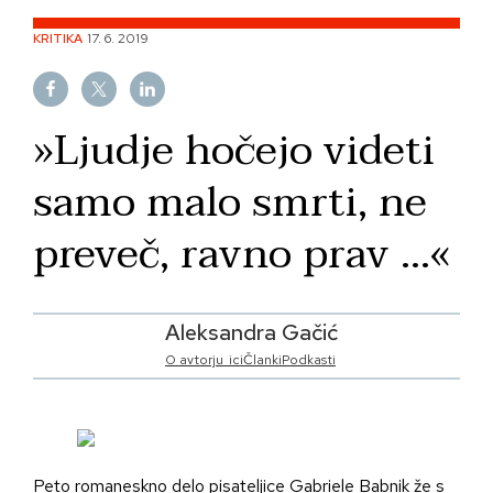
Skip
KRITIKA
17. 6. 2019
to
content
»Ljudje hočejo videti
samo malo smrti, ne
preveč, ravno prav …«
Aleksandra Gačić
O avtorju_ici
Članki
Podkasti
Peto romaneskno delo pisateljice Gabriele Babnik že s