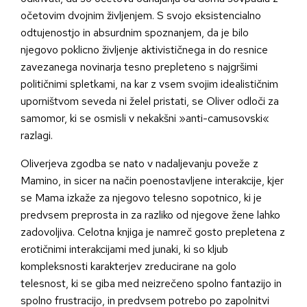
očetovim dvojnim življenjem. S svojo eksistencialno
odtujenostjo in absurdnim spoznanjem, da je bilo
njegovo poklicno življenje aktivističnega in do resnice
zavezanega novinarja tesno prepleteno s najgršimi
političnimi spletkami, na kar z vsem svojim idealističnim
uporništvom seveda ni želel pristati, se Oliver odloči za
samomor, ki se osmisli v nekakšni »anti-camusovski«
razlagi.
Oliverjeva zgodba se nato v nadaljevanju poveže z
Mamino, in sicer na način poenostavljene interakcije, kjer
se Mama izkaže za njegovo telesno sopotnico, ki je
predvsem preprosta in za razliko od njegove žene lahko
zadovoljiva. Celotna knjiga je namreč gosto prepletena z
erotičnimi interakcijami med junaki, ki so kljub
kompleksnosti karakterjev zreducirane na golo
telesnost, ki se giba med neizrečeno spolno fantazijo in
spolno frustracijo, in predvsem potrebo po zapolnitvi