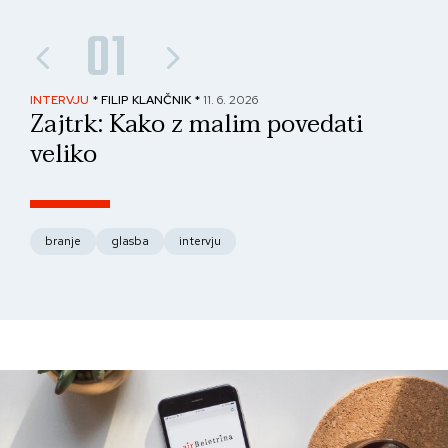
01
INTERVJU
* FILIP KLANČNIK *
11. 6. 2026
PAN
Zajtrk: Kako z malim povedati
No
veliko
fo
branje
glasba
intervju