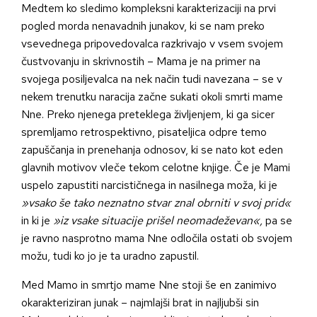
Medtem ko sledimo kompleksni karakterizaciji na prvi
pogled morda nenavadnih junakov, ki se nam preko
vsevednega pripovedovalca razkrivajo v vsem svojem
čustvovanju in skrivnostih – Mama je na primer na
svojega posiljevalca na nek način tudi navezana – se v
nekem trenutku naracija začne sukati okoli smrti mame
Nne. Preko njenega preteklega življenjem, ki ga sicer
spremljamo retrospektivno, pisateljica odpre temo
zapuščanja in prenehanja odnosov, ki se nato kot eden
glavnih motivov vleče tekom celotne knjige. Če je Mami
uspelo zapustiti narcističnega in nasilnega moža, ki je
»vsako še tako neznatno stvar znal obrniti v svoj prid«
in ki je
»iz vsake situacije prišel neomadeževan«,
pa se
je ravno nasprotno mama Nne odločila ostati ob svojem
možu, tudi ko jo je ta uradno zapustil.
Med Mamo in smrtjo mame Nne stoji še en zanimivo
okarakteriziran junak – najmlajši brat in najljubši sin