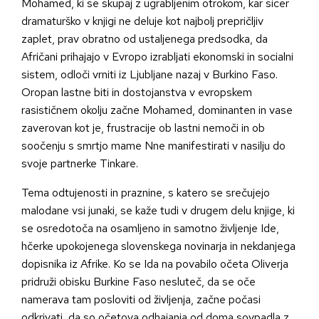
Mohamed, ki se skupaj z ugrabljenim otrokom, kar sicer
dramaturško v knjigi ne deluje kot najbolj prepričljiv
zaplet, prav obratno od ustaljenega predsodka, da
Afričani prihajajo v Evropo izrabljati ekonomski in socialni
sistem, odloči vrniti iz Ljubljane nazaj v Burkino Faso.
Oropan lastne biti in dostojanstva v evropskem
rasističnem okolju začne Mohamed, dominanten in vase
zaverovan kot je, frustracije ob lastni nemoči in ob
soočenju s smrtjo mame Nne manifestirati v nasilju do
svoje partnerke Tinkare.
Tema odtujenosti in praznine, s katero se srečujejo
malodane vsi junaki, se kaže tudi v drugem delu knjige, ki
se osredotoča na osamljeno in samotno življenje Ide,
hčerke upokojenega slovenskega novinarja in nekdanjega
dopisnika iz Afrike. Ko se Ida na povabilo očeta Oliverja
pridruži obisku Burkine Faso nesluteč, da se oče
namerava tam posloviti od življenja, začne počasi
odkrivati, da so očetova odhajanja od doma sovpadla z