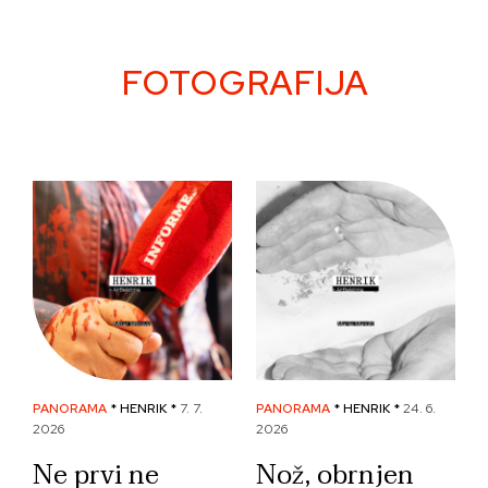
Skip
to
content
FOTOGRAFIJA
PANORAMA
* HENRIK *
7. 7.
PANORAMA
* HENRIK *
24. 6.
2026
2026
Ne prvi ne
Nož, obrnjen