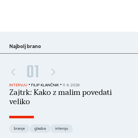
Najbolj brano
01
INTERVJU
* FILIP KLANČNIK *
11. 6. 2026
PAN
Zajtrk: Kako z malim povedati
No
veliko
fo
branje
glasba
intervju