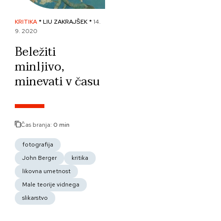
KRITIKA
* LIU ZAKRAJŠEK *
14.
9. 2020
Beležiti
minljivo,
minevati v času
Čas branja:
0 min
fotografija
John Berger
kritika
likovna umetnost
Male teorije vidnega
slikarstvo