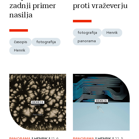
zadnji primer
proti vraževerju
nasilja
fotografija
Henrik
panorama
časopis
fotografija
Henrik
PANORAMA
* HENRIK *
12. 6.
PANORAMA
* HENRIK *
22. 5.