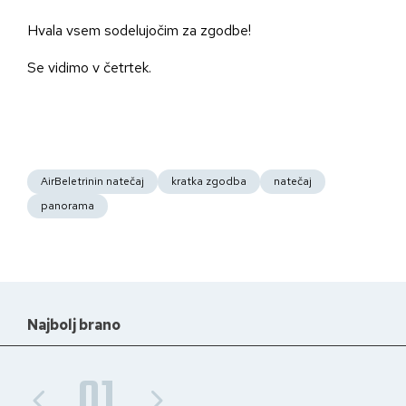
Hvala vsem sodelujočim za zgodbe!
Se vidimo v četrtek.
AirBeletrinin natečaj
kratka zgodba
natečaj
panorama
Najbolj brano
01