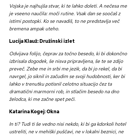
Vojska je najhujša stvar, ki te lahko doleti. A nečesa me
je vseeno naučila: moči rutine. Vsak dan se soočaš z
istimi postopki. Ko se navadiš, to ne predstavlja več
bremena ampak uteho.
Lucija Klauž: Družinski izlet
Odvijava folijo, čeprav za točno besedo, ki bi dokončno
izbrisala dogodek, še nisva pripravljena, še te se zdijo
preveč. Zebe me in srbi me jezik, da bi jo rekel, da bi
navrgel, jo siknil in začudim se svoji hudobnosti, ker bi
lahko v trenutku potisnil celotno situacijo čez ta
dramatični marmorni rob, in stlačim besedo na dno
želodca, ki me začne spet peči.
Katarina Kogej: Okna
In ti? Tudi ti še vedno nisi nekdo, ki bi ga kdorkoli hotel
ustreliti, ne v mehiški puščavi, ne v lokalni beznici, ne