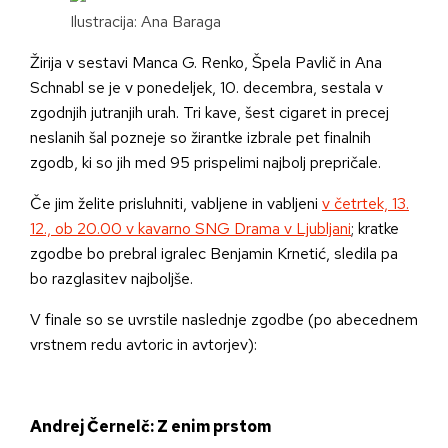
Ilustracija: Ana Baraga
Žirija v sestavi Manca G. Renko, Špela Pavlič in Ana
Schnabl se je v ponedeljek, 10. decembra, sestala v
zgodnjih jutranjih urah. Tri kave, šest cigaret in precej
neslanih šal pozneje so žirantke izbrale pet finalnih
zgodb, ki so jih med 95 prispelimi najbolj prepričale.
Če jim želite prisluhniti, vabljene in vabljeni
v četrtek, 13.
12., ob 20.00 v kavarno SNG Drama v Ljubljani
; kratke
zgodbe bo prebral igralec Benjamin Krnetić, sledila pa
bo razglasitev najboljše.
V finale so se uvrstile naslednje zgodbe (po abecednem
vrstnem redu avtoric in avtorjev):
Andrej Černelč: Z enim prstom