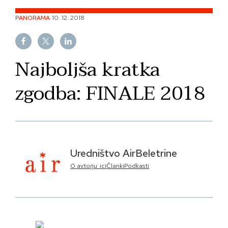
Skip
PANORAMA
10. 12. 2018
to
content
Najboljša kratka
zgodba: FINALE 2018
Uredništvo AirBeletrine
O avtorju_ici
Članki
Podkasti