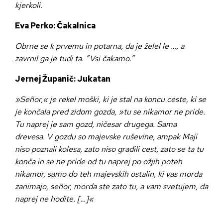
kjerkoli.
Eva Perko: Čakalnica
Obrne se k prvemu in potarna, da je želel le …, a
zavrnil ga je tudi ta. ”Vsi čakamo.”
Jernej Županič: Jukatan
»Señor,« je rekel moški, ki je stal na koncu ceste, ki se
je končala pred zidom gozda, »tu se nikamor ne pride.
Tu naprej je sam gozd, ničesar drugega. Sama
drevesa. V gozdu so majevske ruševine, ampak Maji
niso poznali kolesa, zato niso gradili cest, zato se ta tu
konča in se ne pride od tu naprej po ožjih poteh
nikamor, samo do teh majevskih ostalin, ki vas morda
zanimajo, señor, morda ste zato tu, a vam svetujem, da
naprej ne hodite. […]«