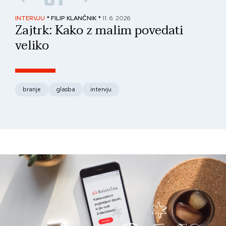
INTERVJU
* FILIP KLANČNIK *
11. 6. 2026
PAN
Zajtrk: Kako z malim povedati
No
veliko
fo
branje
glasba
intervju