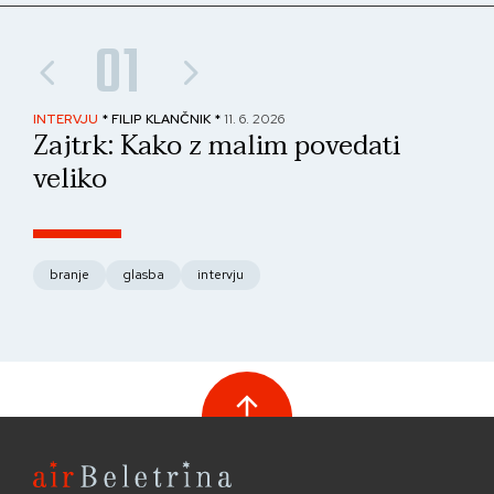
01
INTERVJU
* FILIP KLANČNIK *
11. 6. 2026
PAN
Zajtrk: Kako z malim povedati
No
veliko
fo
branje
glasba
intervju