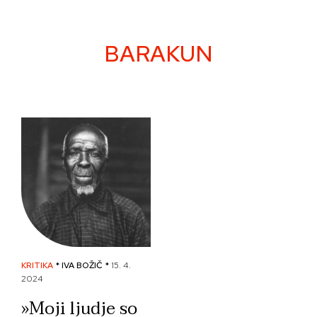
Skip
to
content
BARAKUN
KRITIKA
* IVA BOŽIČ *
15. 4.
2024
»Moji ljudje so