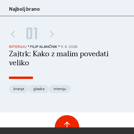
Najbolj brano
01
INTERVJU
* FILIP KLANČNIK *
11. 6. 2026
PAN
Zajtrk: Kako z malim povedati
No
veliko
fo
branje
glasba
intervju