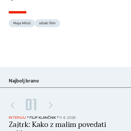
Maja Miloš
srbski film
Najbolj brano
01
INTERVJU
* FILIP KLANČNIK *
11. 6. 2026
PAN
Zajtrk: Kako z malim povedati
No