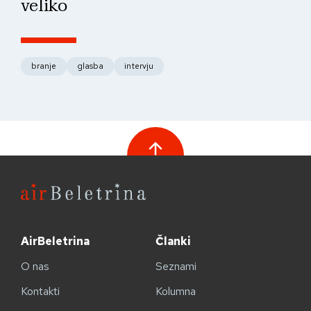
veliko
fo
branje
glasba
intervju
AirBeletrina
Članki
O nas
Seznami
Kontakti
Kolumna