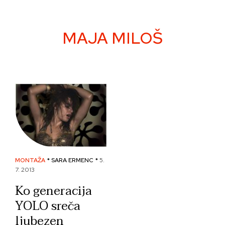
Skip
to
content
MAJA MILOŠ
MONTAŽA
* SARA ERMENC *
5.
7. 2013
Ko generacija
YOLO sreča
ljubezen