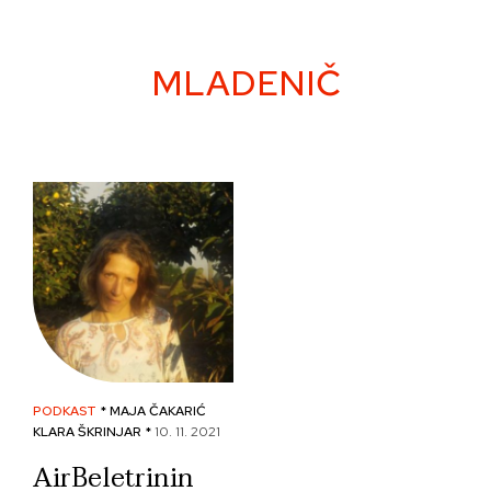
Skip
to
content
MLADENIČ
PODKAST
* MAJA ČAKARIĆ
KLARA ŠKRINJAR *
10. 11. 2021
AirBeletrinin