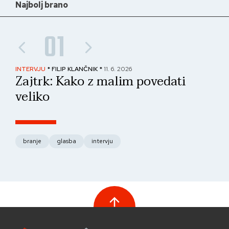
Najbolj brano
01
INTERVJU
* FILIP KLANČNIK *
11. 6. 2026
PAN
Zajtrk: Kako z malim povedati
No
veliko
fo
branje
glasba
intervju