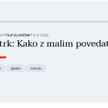
JU
* FILIP KLANČNIK *
11. 6. 2026
trk: Kako z malim povedat
e
glasba
intervju