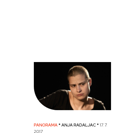
Skip
to
content
PANORAMA
* ANJA RADALJAC *
17. 7.
2017