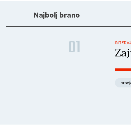
Najbolj brano
01
INTERV
Zaj
branj