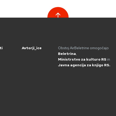
ti
Avtorji_ice
Obstoj AirBeletrine omogočajo
Beletrina
,
Ministrstvo za kulturo RS
in
Javna agencija za knjigo RS.