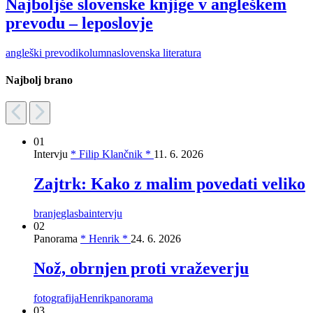
Najboljše slovenske knjige v angleškem
prevodu – leposlovje
angleški prevodi
kolumna
slovenska literatura
Najbolj brano
01
Intervju
* Filip Klančnik *
11. 6. 2026
Zajtrk: Kako z malim povedati veliko
branje
glasba
intervju
02
Panorama
* Henrik *
24. 6. 2026
Nož, obrnjen proti vraževerju
fotografija
Henrik
panorama
03