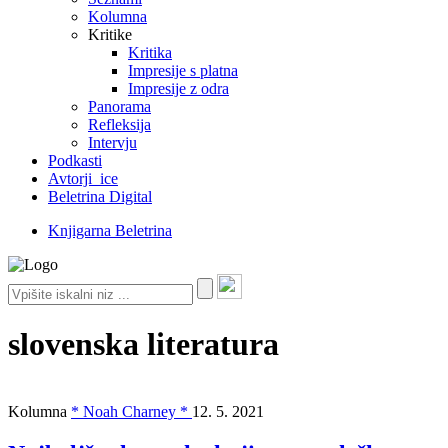
Kolumna
Kritike
Kritika
Impresije s platna
Impresije z odra
Panorama
Refleksija
Intervju
Podkasti
Avtorji_ice
Beletrina Digital
Knjigarna Beletrina
slovenska literatura
Kolumna
* Noah Charney *
12. 5. 2021