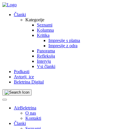
Skip
to
Članki
content
Kategorije
Seznami
Kolumna
Kritika
Impresije s platna
Impresije z odra
Panorama
Refleksija
Intervju
Vsi članki
Podkasti
Avtorji_ice
Beletrina Digital
AirBeletrina
O nas
Kontakti
Članki
Seznami