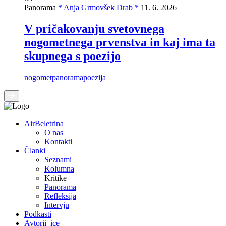
Panorama
* Anja Grmovšek Drab *
11. 6. 2026
V pričakovanju svetovnega
nogometnega prvenstva in kaj ima ta
skupnega s poezijo
nogomet
panorama
poezija
AirBeletrina
O nas
Kontakti
Članki
Seznami
Kolumna
Kritike
Panorama
Refleksija
Intervju
Podkasti
Avtorji_ice