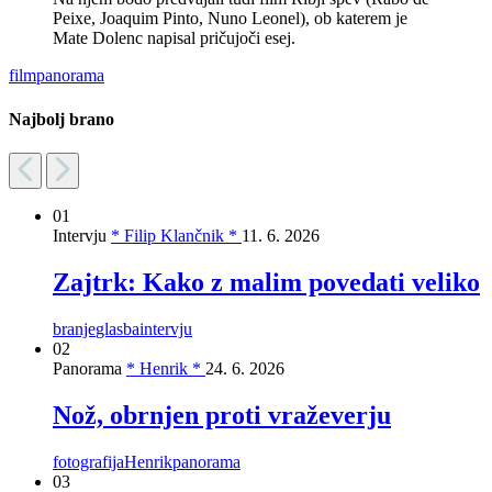
Peixe, Joaquim Pinto, Nuno Leonel), ob katerem je
Mate Dolenc napisal pričujoči esej.
film
panorama
Najbolj brano
01
Intervju
* Filip Klančnik *
11. 6. 2026
Zajtrk: Kako z malim povedati veliko
branje
glasba
intervju
02
Panorama
* Henrik *
24. 6. 2026
Nož, obrnjen proti vraževerju
fotografija
Henrik
panorama
03