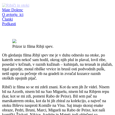
Mate Dolenc
O avtorju_ici
Članki
Podkasti
Prizor iz filma Ribji spev.
Ob gledanju filma
Ribji spev
me je v duhu odneslo na otoke, po
katerih sem nekoč sam hodil, okrog njih plul in plaval, lovil ribe,
posedal v krčmah, v raznih kužinah – kuhinjah, na terasah in plažah,
trgal grozdje, motal ribiške vrvice in brusil osti podvodnih pušk,
netil ognje za pečenje rib na gradeli in zvračal kozarce raznih
otoških opojnih pijač.
Ribiči iz filma so se mi zdeli znani. Kot da sem jih že videl. Nisem
bil na Azorih, nisem bil na Sao Miguelu, nisem bil na Ribjem repu
(kar, kot se mi zdi, pomeni Rabo de Peixe). Bil sem pač na
marsikaterem otoku, kot da bi jih zbiral za kolekcijo, a največ na
otoku Biševu nasproti Komiže na Visu. Saj imajo skoraj enake
obraze, Pedri, Bruni, Marci, Migueli na Rabo de Peixe, kot naši
komiški Živkoti, Nikice, Andrije in Mateti; tudi oblečeni so