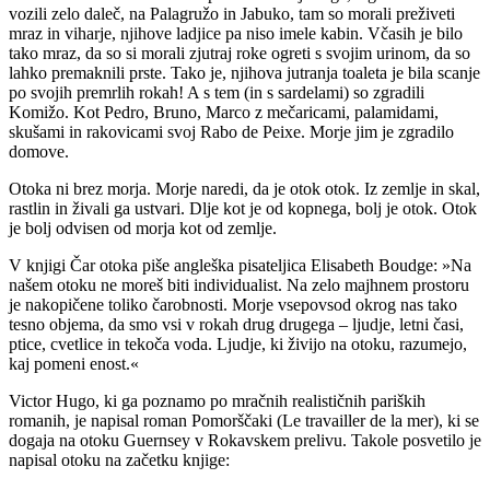
vozili zelo daleč, na Palagružo in Jabuko, tam so morali preživeti
mraz in viharje, njihove ladjice pa niso imele kabin. Včasih je bilo
tako mraz, da so si morali zjutraj roke ogreti s svojim urinom, da so
lahko premaknili prste. Tako je, njihova jutranja toaleta je bila scanje
po svojih premrlih rokah! A s tem (in s sardelami) so zgradili
Komižo. Kot Pedro, Bruno, Marco z mečaricami, palamidami,
skušami in rakovicami svoj Rabo de Peixe. Morje jim je zgradilo
domove.
Otoka ni brez morja. Morje naredi, da je otok otok. Iz zemlje in skal,
rastlin in živali ga ustvari. Dlje kot je od kopnega, bolj je otok. Otok
je bolj odvisen od morja kot od zemlje.
V knjigi Čar otoka piše angleška pisateljica Elisabeth Boudge: »Na
našem otoku ne moreš biti individualist. Na zelo majhnem prostoru
je nakopičene toliko čarobnosti. Morje vsepovsod okrog nas tako
tesno objema, da smo vsi v rokah drug drugega – ljudje, letni časi,
ptice, cvetlice in tekoča voda. Ljudje, ki živijo na otoku, razumejo,
kaj pomeni enost.«
Victor Hugo, ki ga poznamo po mračnih realističnih pariških
romanih, je napisal roman Pomorščaki (Le travailler de la mer), ki se
dogaja na otoku Guernsey v Rokavskem prelivu. Takole posvetilo je
napisal otoku na začetku knjige: