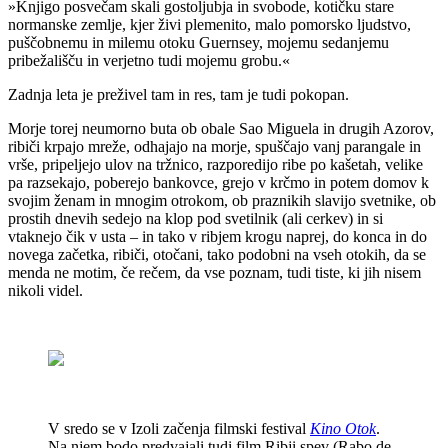
»Knjigo posvečam skali gostoljubja in svobode, kotičku stare
normanske zemlje, kjer živi plemenito, malo pomorsko ljudstvo,
puščobnemu in milemu otoku Guernsey, mojemu sedanjemu
pribežališču in verjetno tudi mojemu grobu.«
Zadnja leta je preživel tam in res, tam je tudi pokopan.
Morje torej neumorno buta ob obale Sao Miguela in drugih Azorov,
ribiči krpajo mreže, odhajajo na morje, spuščajo vanj parangale in
vrše, pripeljejo ulov na tržnico, razporedijo ribe po kašetah, velike
pa razsekajo, poberejo bankovce, grejo v krčmo in potem domov k
svojim ženam in mnogim otrokom, ob praznikih slavijo svetnike, ob
prostih dnevih sedejo na klop pod svetilnik (ali cerkev) in si
vtaknejo čik v usta – in tako v ribjem krogu naprej, do konca in do
novega začetka, ribiči, otočani, tako podobni na vseh otokih, da se
menda ne motim, če rečem, da vse poznam, tudi tiste, ki jih nisem
nikoli videl.
V sredo se v Izoli začenja filmski festival
Kino Otok
.
Na njem bodo predvajali tudi film Ribji spev (Rabo de