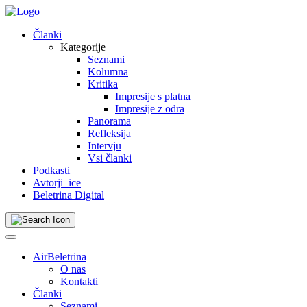
Skip
to
Članki
content
Kategorije
Seznami
Kolumna
Kritika
Impresije s platna
Impresije z odra
Panorama
Refleksija
Intervju
Vsi članki
Podkasti
Avtorji_ice
Beletrina Digital
AirBeletrina
O nas
Kontakti
Članki
Seznami