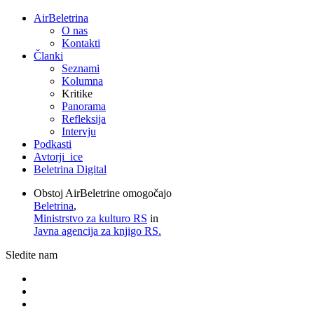
AirBeletrina
O nas
Kontakti
Članki
Seznami
Kolumna
Kritike
Panorama
Refleksija
Intervju
Podkasti
Avtorji_ice
Beletrina Digital
Obstoj AirBeletrine omogočajo
Beletrina
,
Ministrstvo za kulturo RS
in
Javna agencija za knjigo RS.
Sledite nam