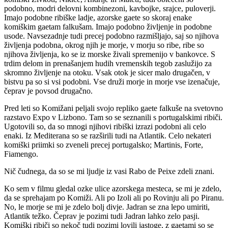
podobno, modri delovni kombinezoni, kavbojke, srajce, puloverji.
Imajo podobne ribiške ladje, azorske gaete so skoraj enake
komiškim gaetam falkušam. Imajo podobno življenje in podobne
usode. Navsezadnje tudi precej podobno razmišljajo, saj so njihova
življenja podobna, okrog njih je morje, v morju so ribe, ribe so
njihova življenja, ko se iz morske živali spremenijo v bankovce. S
trdim delom in prenašanjem hudih vremenskih tegob zaslužijo za
skromno življenje na otoku. Vsak otok je sicer malo drugačen, v
bistvu pa so si vsi podobni. Vse druži morje in morje vse izenačuje,
čeprav je povsod drugačno.
Pred leti so Komižani peljali svojo repliko gaete falkuše na svetovno
razstavo Expo v Lizbono. Tam so se seznanili s portugalskimi ribiči.
Ugotovili so, da so mnogi njihovi ribiški izrazi podobni ali celo
enaki. Iz Mediterana so se razširili tudi na Atlantik. Celo nekateri
komiški priimki so zveneli precej portugalsko; Martinis, Forte,
Fiamengo.
Nič čudnega, da so se mi ljudje iz vasi Rabo de Peixe zdeli znani.
Ko sem v filmu gledal ozke ulice azorskega mesteca, se mi je zdelo,
da se sprehajam po Komiži. Ali po Izoli ali po Rovinju ali po Piranu.
No, le morje se mi je zdelo bolj divje. Jadran se zna lepo umiriti,
Atlantik težko. Čeprav je pozimi tudi Jadran lahko zelo pasji.
Komiški ribiči so nekoč tudi pozimi lovili jastoge, z gaetami so se