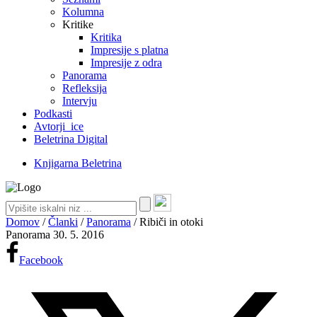
Kolumna
Kritike
Kritika
Impresije s platna
Impresije z odra
Panorama
Refleksija
Intervju
Podkasti
Avtorji_ice
Beletrina Digital
Knjigarna Beletrina
Domov
/
Članki
/
Panorama
/
Ribiči in otoki
Panorama
30. 5. 2016
Facebook